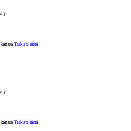
ily
n kanssa
Tarkista tästä
ily
n kanssa
Tarkista tästä