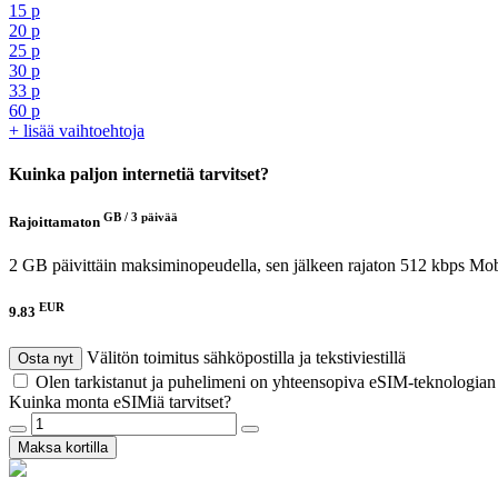
15 p
20 p
25 p
30 p
33 p
60 p
+ lisää vaihtoehtoja
Kuinka paljon internetiä tarvitset?
GB /
3 päivää
Rajoittamaton
2 GB päivittäin maksiminopeudella, sen jälkeen rajaton 512 kbps
Mob
EUR
9.83
Välitön toimitus sähköpostilla ja tekstiviestillä
Osta nyt
Olen tarkistanut ja puhelimeni on yhteensopiva eSIM-teknologia
Kuinka monta eSIMiä tarvitset?
Maksa kortilla