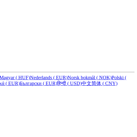
Magyar
(
HUF)
Nederlands
(
EUR)
Norsk bokmål
(
NOK)
Polski
(
ικά
(
EUR)
Български
(
EUR)
हिन्दी
(
USD)
中文简体
(
CNY)