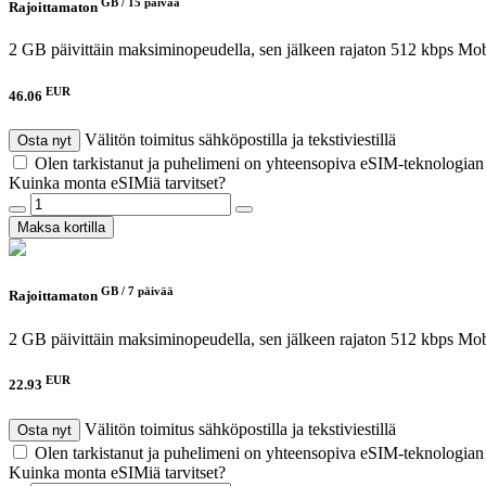
GB /
15 päivää
Rajoittamaton
2 GB päivittäin maksiminopeudella, sen jälkeen rajaton 512 kbps
Mob
EUR
46.06
Välitön toimitus sähköpostilla ja tekstiviestillä
Osta nyt
Olen tarkistanut ja puhelimeni on yhteensopiva eSIM-teknologia
Kuinka monta eSIMiä tarvitset?
Maksa kortilla
GB /
7 päivää
Rajoittamaton
2 GB päivittäin maksiminopeudella, sen jälkeen rajaton 512 kbps
Mob
EUR
22.93
Välitön toimitus sähköpostilla ja tekstiviestillä
Osta nyt
Olen tarkistanut ja puhelimeni on yhteensopiva eSIM-teknologia
Kuinka monta eSIMiä tarvitset?