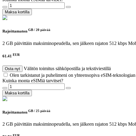
Maksa kortilla
GB /
20 päivää
Rajoittamaton
2 GB päivittäin maksiminopeudella, sen jälkeen rajaton 512 kbps
Mob
EUR
61.41
Välitön toimitus sähköpostilla ja tekstiviestillä
Osta nyt
Olen tarkistanut ja puhelimeni on yhteensopiva eSIM-teknologia
Kuinka monta eSIMiä tarvitset?
Maksa kortilla
GB /
25 päivää
Rajoittamaton
2 GB päivittäin maksiminopeudella, sen jälkeen rajaton 512 kbps
Mob
EUR