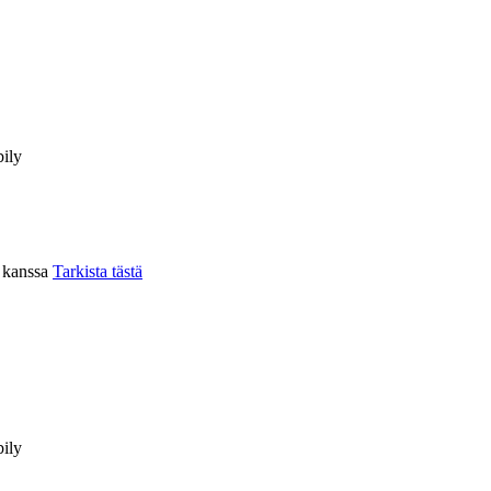
ily
n kanssa
Tarkista tästä
ily