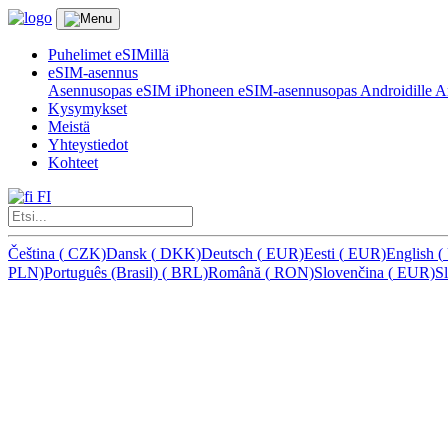
Puhelimet eSIMillä
eSIM-asennus
Asennusopas eSIM iPhoneen
eSIM-asennusopas Androidille
Ar
Kysymykset
Meistä
Yhteystiedot
Kohteet
FI
Čeština
(
CZK)
Dansk
(
DKK)
Deutsch
(
EUR)
Eesti
(
EUR)
English
(
PLN)
Português (Brasil)
(
BRL)
Română
(
RON)
Slovenčina
(
EUR)
S