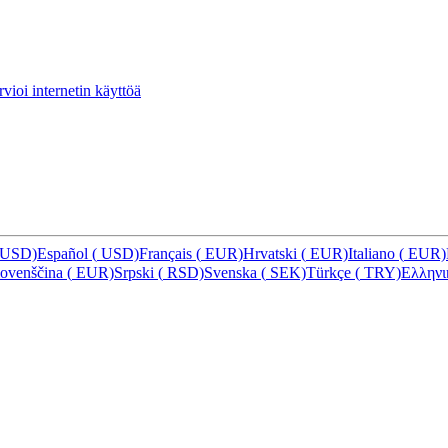
vioi internetin käyttöä
USD)
Español
(
USD)
Français
(
EUR)
Hrvatski
(
EUR)
Italiano
(
EUR)
lovenščina
(
EUR)
Srpski
(
RSD)
Svenska
(
SEK)
Türkçe
(
TRY)
Ελλην