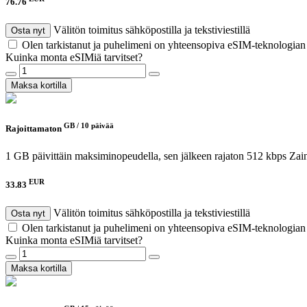
76.76
Välitön toimitus sähköpostilla ja tekstiviestillä
Osta nyt
Olen tarkistanut ja puhelimeni on yhteensopiva eSIM-teknologia
Kuinka monta eSIMiä tarvitset?
Maksa kortilla
GB /
10 päivää
Rajoittamaton
1 GB päivittäin maksiminopeudella, sen jälkeen rajaton 512 kbps
Zai
EUR
33.83
Välitön toimitus sähköpostilla ja tekstiviestillä
Osta nyt
Olen tarkistanut ja puhelimeni on yhteensopiva eSIM-teknologia
Kuinka monta eSIMiä tarvitset?
Maksa kortilla