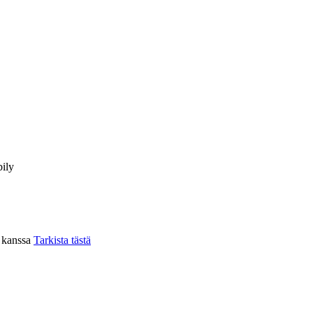
ily
n kanssa
Tarkista tästä