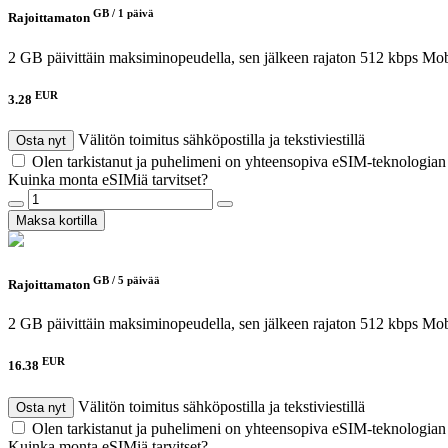
GB /
1 päivä
Rajoittamaton
2 GB päivittäin maksiminopeudella, sen jälkeen rajaton 512 kbps
Mob
EUR
3.28
Välitön toimitus sähköpostilla ja tekstiviestillä
Osta nyt
Olen tarkistanut ja puhelimeni on yhteensopiva eSIM-teknologia
Kuinka monta eSIMiä tarvitset?
Maksa kortilla
GB /
5 päivää
Rajoittamaton
2 GB päivittäin maksiminopeudella, sen jälkeen rajaton 512 kbps
Mob
EUR
16.38
Välitön toimitus sähköpostilla ja tekstiviestillä
Osta nyt
Olen tarkistanut ja puhelimeni on yhteensopiva eSIM-teknologia
Kuinka monta eSIMiä tarvitset?