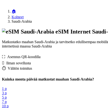
🏠
Kohteet
Saudi-Arabia
eSIM Internet Saudi
Matkustatko maahan Saudi-Arabia ja tarvitsetko edullisempaa mobiili
internetissä maassa Saudi-Arabia
⛶️️ Asennus QR-koodilla
️ Ilman sovellusta
⏱️️ Välitön toimitus
Kuinka monta päivää matkustat maahan Saudi-Arabia?
1 p
3 p
5 p
7 p
10 p