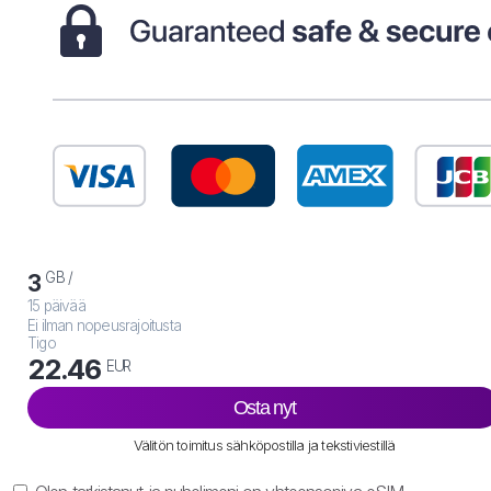
GB /
3
15 päivää
Ei ilman nopeusrajoitusta
Tigo
22.46
EUR
Osta nyt
Välitön toimitus sähköpostilla ja tekstiviestillä