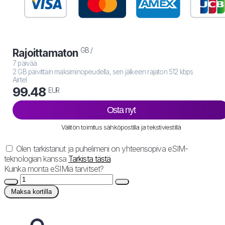
GB /
Rajoittamaton
7 päivää
2 GB päivittäin maksiminopeudella, sen jälkeen rajaton 512 kbps
Airtel
99.48
EUR
Osta nyt
Välitön toimitus sähköpostilla ja tekstiviestillä
Olen tarkistanut ja puhelimeni on yhteensopiva eSIM-
teknologian kanssa
Tarkista tästä
Kuinka monta eSIMiä tarvitset?
Maksa kortilla