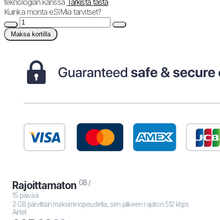
teknologian kanssa
Tarkista tästä
Kuinka monta eSIMiä tarvitset?
Maksa kortilla
GB /
Rajoittamaton
15 päivää
2 GB päivittäin maksiminopeudella, sen jälkeen rajaton 512 kbps
Airtel