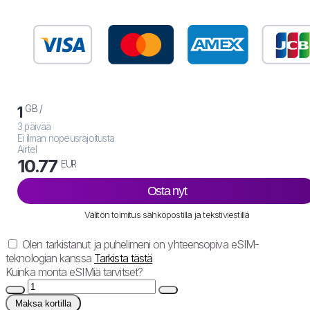
GB /
1
3 päivää
Ei ilman nopeusrajoitusta
Airtel
10.77
EUR
Osta nyt
Välitön toimitus sähköpostilla ja tekstiviestillä
Olen tarkistanut ja puhelimeni on yhteensopiva eSIM-
teknologian kanssa
Tarkista tästä
Kuinka monta eSIMiä tarvitset?
Maksa kortilla