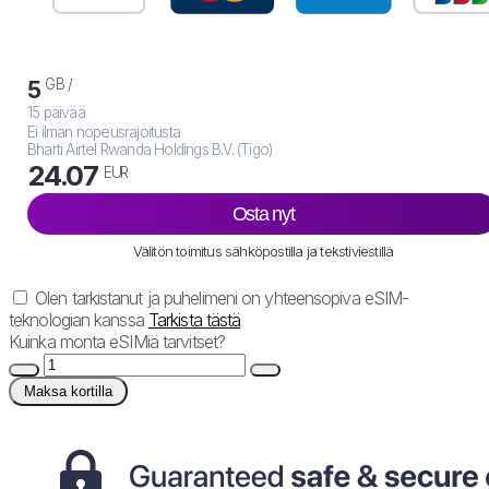
GB /
5
15 päivää
Ei ilman nopeusrajoitusta
Bharti Airtel Rwanda Holdings B.V. (Tigo)
24.07
EUR
Osta nyt
Välitön toimitus sähköpostilla ja tekstiviestillä
Olen tarkistanut ja puhelimeni on yhteensopiva eSIM-
teknologian kanssa
Tarkista tästä
Kuinka monta eSIMiä tarvitset?
Maksa kortilla