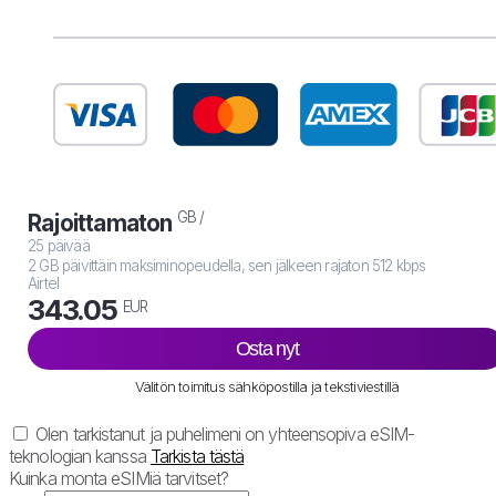
GB /
Rajoittamaton
25 päivää
2 GB päivittäin maksiminopeudella, sen jälkeen rajaton 512 kbps
Airtel
343.05
EUR
Osta nyt
Välitön toimitus sähköpostilla ja tekstiviestillä
Olen tarkistanut ja puhelimeni on yhteensopiva eSIM-
teknologian kanssa
Tarkista tästä
Kuinka monta eSIMiä tarvitset?