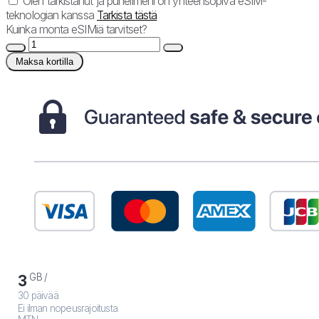
Olen tarkistanut ja puhelimeni on yhteensopiva eSIM-
teknologian kanssa
Tarkista tästä
Kuinka monta eSIMiä tarvitset?
Maksa kortilla
GB /
3
30 päivää
Ei ilman nopeusrajoitusta