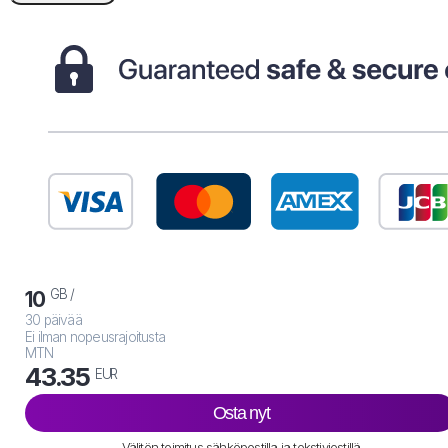
GB /
10
30 päivää
Ei ilman nopeusrajoitusta
MTN
43.35
EUR
Osta nyt
Välitön toimitus sähköpostilla ja tekstiviestillä