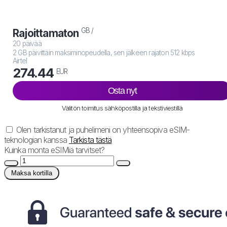
GB /
Rajoittamaton
20 päivää
2 GB päivittäin maksiminopeudella, sen jälkeen rajaton 512 kbps
Airtel
274.44
EUR
Osta nyt
Välitön toimitus sähköpostilla ja tekstiviestillä
Olen tarkistanut ja puhelimeni on yhteensopiva eSIM-
teknologian kanssa
Tarkista tästä
Kuinka monta eSIMiä tarvitset?
Maksa kortilla