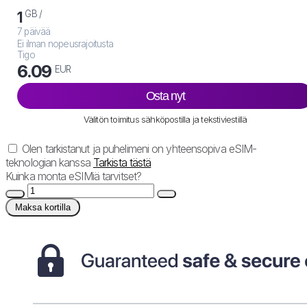
GB /
1
7 päivää
Ei ilman nopeusrajoitusta
Tigo
6.09
EUR
Osta nyt
Välitön toimitus sähköpostilla ja tekstiviestillä
Olen tarkistanut ja puhelimeni on yhteensopiva eSIM-
teknologian kanssa
Tarkista tästä
Kuinka monta eSIMiä tarvitset?
Maksa kortilla