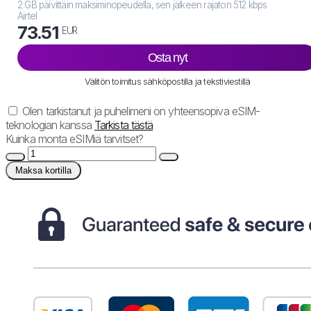
2 GB päivittäin maksiminopeudella, sen jälkeen rajaton 512 kbps
Airtel
73.51
EUR
Osta nyt
Välitön toimitus sähköpostilla ja tekstiviestillä
Olen tarkistanut ja puhelimeni on yhteensopiva eSIM-
teknologian kanssa
Tarkista tästä
Kuinka monta eSIMiä tarvitset?
Maksa kortilla