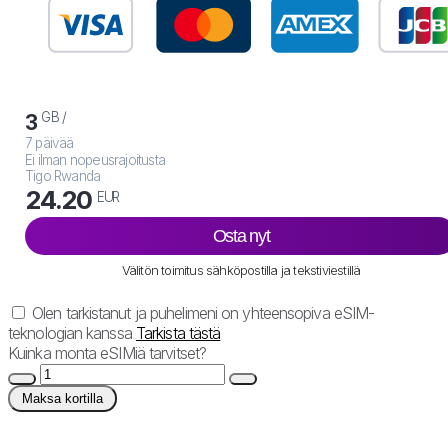
GB /
3
7 päivää
Ei ilman nopeusrajoitusta
Tigo Rwanda
24.20
EUR
Osta nyt
Välitön toimitus sähköpostilla ja tekstiviestillä
Olen tarkistanut ja puhelimeni on yhteensopiva eSIM-
teknologian kanssa
Tarkista tästä
Kuinka monta eSIMiä tarvitset?
Maksa kortilla