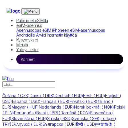
Puhelimet eSIMillä
eSIM-asennus
Asennusopas eSIM iPhoneen
eSIM-asennusopas
Androidille
Arvioi internetin käyttöä
Kysymykset
Meistä
Yhteystiedot
Kohteet
FI
Čeština
(
CZK)
Dansk
(
DKK)
Deutsch
(
EUR)
Eesti
(
EUR)
English
(
USD)
Español
(
USD)
Français
(
EUR)
Hrvatski
(
EUR)
Italiano
(
EUR)
Magyar
(
HUF)
Nederlands
(
EUR)
Norsk bokmål
(
NOK)
Polski
(
PLN)
Português (Brasil)
(
BRL)
Română
(
RON)
Slovenčina
(
EUR)
Slovenščina
(
EUR)
Srpski
(
RSD)
Svenska
(
SEK)
Türkçe
(
TRY)
Ελληνικά
(
EUR)
Български
(
EUR)
हिन्दी
(
USD)
中文简体
(