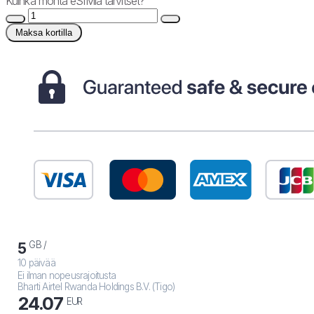
Kuinka monta eSIMiä tarvitset?
Maksa kortilla
GB /
5
10 päivää
Ei ilman nopeusrajoitusta
Bharti Airtel Rwanda Holdings B.V. (Tigo)
24.07
EUR