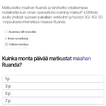
Matkustatko maahan Ruanda ja tarvitsetko edullisempaa
mobiilinettiä kuin oman operaattorisi roaming-maksut? eSIModo
avulla yhdistät suoraan paikallisiin verkkoihin ja hyödyt 3G/ 4G/ 5G
-nopeuksista internetissä maassa Ruanda
⛶️️ Asennus QR-koodilla
️ Ilman sovellusta
⏱️️ Välitön toimitus
Kuinka monta päivää matkustat maahan
Ruanda?
1 p
3 p
5 p
7 p