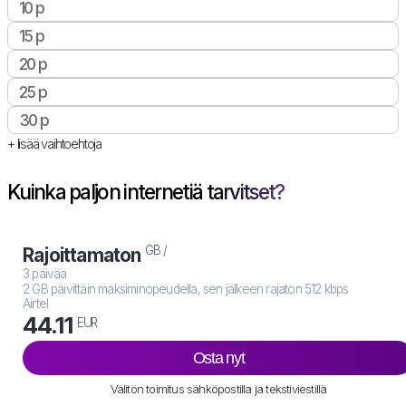
10 p
15 p
20 p
25 p
30 p
+ lisää vaihtoehtoja
Kuinka paljon internetiä tarvitset?
GB /
Rajoittamaton
3 päivää
2 GB päivittäin maksiminopeudella, sen jälkeen rajaton 512 kbps
Airtel
44.11
EUR
Osta nyt
Välitön toimitus sähköpostilla ja tekstiviestillä