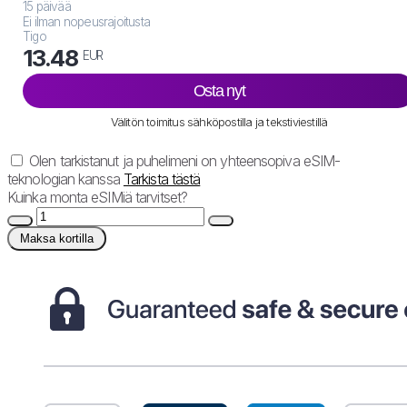
15 päivää
Ei ilman nopeusrajoitusta
Tigo
13.48
EUR
Osta nyt
Välitön toimitus sähköpostilla ja tekstiviestillä
Olen tarkistanut ja puhelimeni on yhteensopiva eSIM-
teknologian kanssa
Tarkista tästä
Kuinka monta eSIMiä tarvitset?
Maksa kortilla