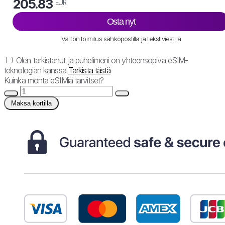
205.83
EUR
Osta nyt
Välitön toimitus sähköpostilla ja tekstiviestillä
Olen tarkistanut ja puhelimeni on yhteensopiva eSIM-
teknologian kanssa
Tarkista tästä
Kuinka monta eSIMiä tarvitset?
Maksa kortilla