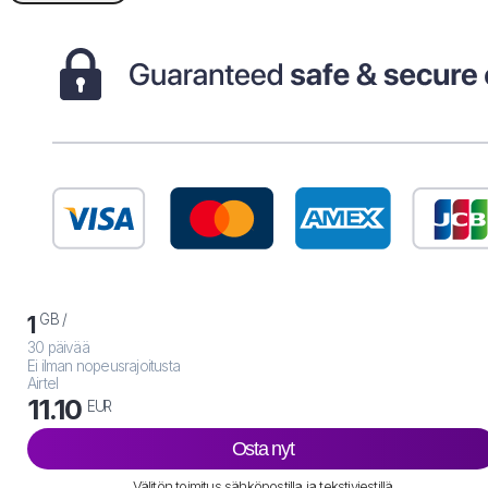
GB /
1
30 päivää
Ei ilman nopeusrajoitusta
Airtel
11.10
EUR
Osta nyt
Välitön toimitus sähköpostilla ja tekstiviestillä