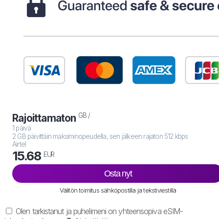
GB /
Rajoittamaton
1 päivä
2 GB päivittäin maksiminopeudella, sen jälkeen rajaton 512 kbps
Airtel
15.68
EUR
Osta nyt
Välitön toimitus sähköpostilla ja tekstiviestillä
Olen tarkistanut ja puhelimeni on yhteensopiva eSIM-