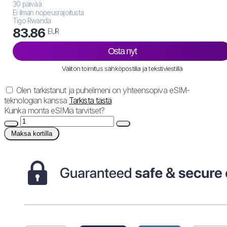
30 päivää
Ei ilman nopeusrajoitusta
Tigo Rwanda
83.86
EUR
Osta nyt
Välitön toimitus sähköpostilla ja tekstiviestillä
Olen tarkistanut ja puhelimeni on yhteensopiva eSIM-
teknologian kanssa
Tarkista tästä
Kuinka monta eSIMiä tarvitset?
Maksa kortilla