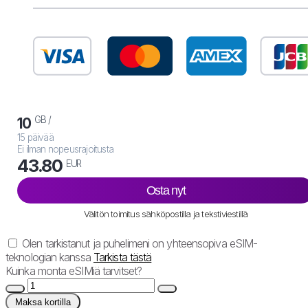
GB /
10
15 päivää
Ei ilman nopeusrajoitusta
43.80
EUR
Osta nyt
Välitön toimitus sähköpostilla ja tekstiviestillä
Olen tarkistanut ja puhelimeni on yhteensopiva eSIM-
teknologian kanssa
Tarkista tästä
Kuinka monta eSIMiä tarvitset?
Maksa kortilla