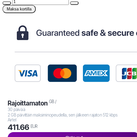
Maksa kortilla
GB /
Rajoittamaton
30 päivää
2 GB päivittäin maksiminopeudella, sen jälkeen rajaton 512 kbps
Airtel
411.66
EUR