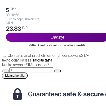
GB /
5
30 päivää
Ei ilman nopeusrajoitusta
MTN
23.83
EUR
Osta nyt
Välitön toimitus sähköpostilla ja tekstiviestillä
Olen tarkistanut ja puhelimeni on yhteensopiva eSIM-
teknologian kanssa
Tarkista tästä
Kuinka monta eSIMiä tarvitset?
Maksa kortilla