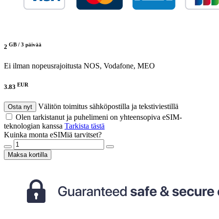
GB /
3 päivää
2
Ei ilman nopeusrajoitusta
NOS, Vodafone, MEO
EUR
3.83
Välitön toimitus sähköpostilla ja tekstiviestillä
Osta nyt
Olen tarkistanut ja puhelimeni on yhteensopiva eSIM-
teknologian kanssa
Tarkista tästä
Kuinka monta eSIMiä tarvitset?
Maksa kortilla