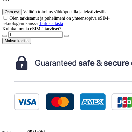
Välitön toimitus sähköpostilla ja tekstiviestillä
Osta nyt
Olen tarkistanut ja puhelimeni on yhteensopiva eSIM-
teknologian kanssa
Tarkista tästä
Kuinka monta eSIMiä tarvitset?
Maksa kortilla
GB /
1 päivä