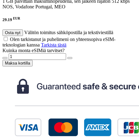
1 GB päivittäin maksiminopeudella, sen jälkeen rajaton 512 kbps
NOS, Vodafone Portugal, MEO
EUR
29.19
Välitön toimitus sähköpostilla ja tekstiviestillä
Osta nyt
Olen tarkistanut ja puhelimeni on yhteensopiva eSIM-
teknologian kanssa
Tarkista tästä
Kuinka monta eSIMiä tarvitset?
Maksa kortilla