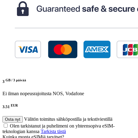
GB /
3 päivää
3
Ei ilman nopeusrajoitusta
NOS, Vodafone
EUR
3.51
Välitön toimitus sähköpostilla ja tekstiviestillä
Osta nyt
Olen tarkistanut ja puhelimeni on yhteensopiva eSIM-
teknologian kanssa
Tarkista tästä
Kuinka monta eSIMiä tarvitset?