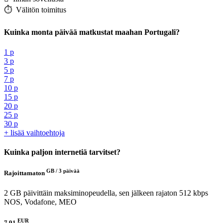
⏱️️ Välitön toimitus
Kuinka monta päivää matkustat maahan Portugali?
1 p
3 p
5 p
7 p
10 p
15 p
20 p
25 p
30 p
+ lisää vaihtoehtoja
Kuinka paljon internetiä tarvitset?
GB /
3 päivää
Rajoittamaton
2 GB päivittäin maksiminopeudella, sen jälkeen rajaton 512 kbps
NOS, Vodafone, MEO
EUR
7.91