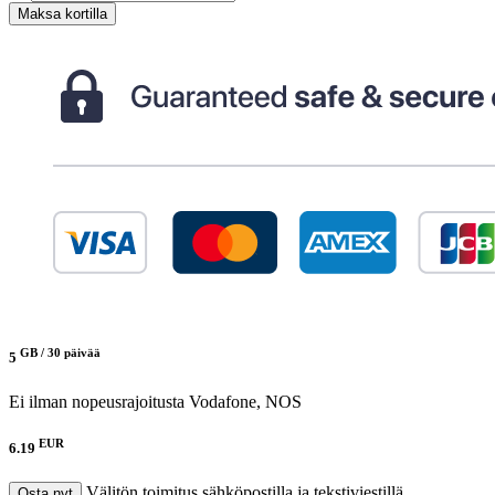
Maksa kortilla
GB /
30 päivää
5
Ei ilman nopeusrajoitusta
Vodafone, NOS
EUR
6.19
Välitön toimitus sähköpostilla ja tekstiviestillä
Osta nyt