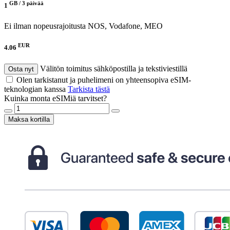
GB /
3 päivää
1
Ei ilman nopeusrajoitusta
NOS, Vodafone, MEO
EUR
4.06
Välitön toimitus sähköpostilla ja tekstiviestillä
Osta nyt
Olen tarkistanut ja puhelimeni on yhteensopiva eSIM-
teknologian kanssa
Tarkista tästä
Kuinka monta eSIMiä tarvitset?
Maksa kortilla