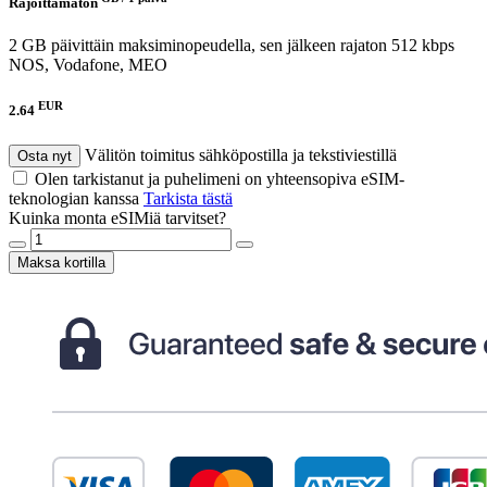
Rajoittamaton
2 GB päivittäin maksiminopeudella, sen jälkeen rajaton 512 kbps
NOS, Vodafone, MEO
EUR
2.64
Välitön toimitus sähköpostilla ja tekstiviestillä
Osta nyt
Olen tarkistanut ja puhelimeni on yhteensopiva eSIM-
teknologian kanssa
Tarkista tästä
Kuinka monta eSIMiä tarvitset?
Maksa kortilla