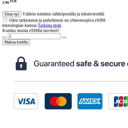
EUR
2.96
Välitön toimitus sähköpostilla ja tekstiviestillä
Osta nyt
Olen tarkistanut ja puhelimeni on yhteensopiva eSIM-
teknologian kanssa
Tarkista tästä
Kuinka monta eSIMiä tarvitset?
Maksa kortilla