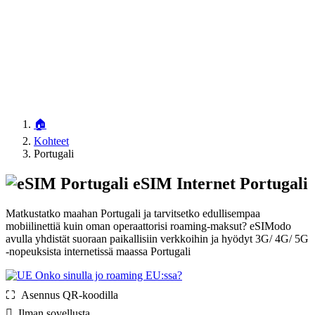
🏠
Kohteet
Portugali
eSIM Internet Portugali
Matkustatko maahan Portugali ja tarvitsetko edullisempaa
mobiilinettiä kuin oman operaattorisi roaming-maksut? eSIModo
avulla yhdistät suoraan paikallisiin verkkoihin ja hyödyt 3G/ 4G/ 5G
-nopeuksista internetissä maassa Portugali
Onko sinulla jo roaming EU:ssa?
⛶️️ Asennus QR-koodilla
️ Ilman sovellusta