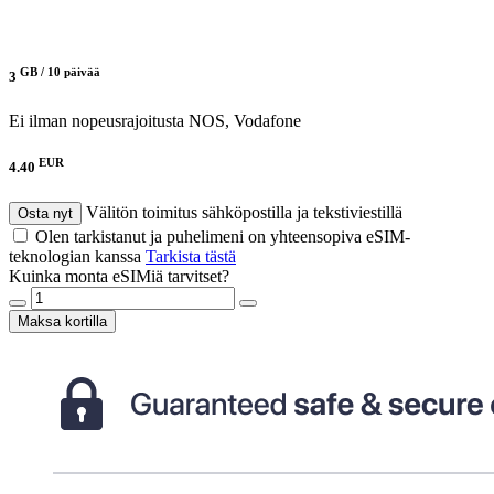
GB /
10 päivää
3
Ei ilman nopeusrajoitusta
NOS, Vodafone
EUR
4.40
Välitön toimitus sähköpostilla ja tekstiviestillä
Osta nyt
Olen tarkistanut ja puhelimeni on yhteensopiva eSIM-
teknologian kanssa
Tarkista tästä
Kuinka monta eSIMiä tarvitset?
Maksa kortilla