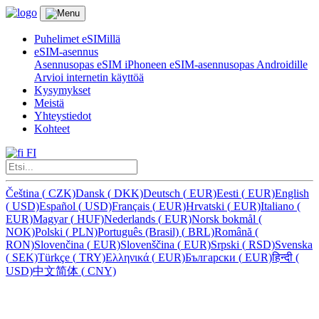
Puhelimet eSIMillä
eSIM-asennus
Asennusopas eSIM iPhoneen
eSIM-asennusopas Androidille
Arvioi internetin käyttöä
Kysymykset
Meistä
Yhteystiedot
Kohteet
FI
Čeština
(
CZK)
Dansk
(
DKK)
Deutsch
(
EUR)
Eesti
(
EUR)
English
(
USD)
Español
(
USD)
Français
(
EUR)
Hrvatski
(
EUR)
Italiano
(
EUR)
Magyar
(
HUF)
Nederlands
(
EUR)
Norsk bokmål
(
NOK)
Polski
(
PLN)
Português (Brasil)
(
BRL)
Română
(
RON)
Slovenčina
(
EUR)
Slovenščina
(
EUR)
Srpski
(
RSD)
Svenska
(
SEK)
Türkçe
(
TRY)
Ελληνικά
(
EUR)
Български
(
EUR)
हिन्दी
(
USD)
中文简体
(
CNY)