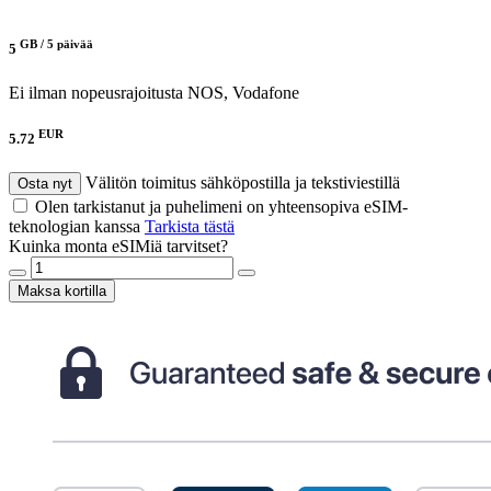
GB /
5 päivää
5
Ei ilman nopeusrajoitusta
NOS, Vodafone
EUR
5.72
Välitön toimitus sähköpostilla ja tekstiviestillä
Osta nyt
Olen tarkistanut ja puhelimeni on yhteensopiva eSIM-
teknologian kanssa
Tarkista tästä
Kuinka monta eSIMiä tarvitset?
Maksa kortilla