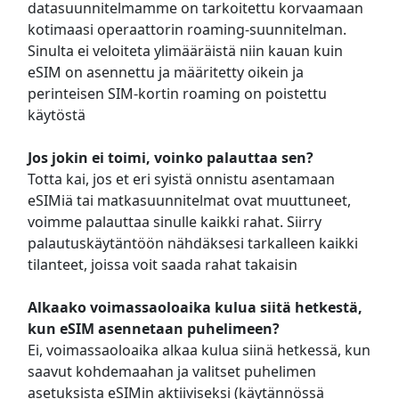
datasuunnitelmamme on tarkoitettu korvaamaan
kotimaasi operaattorin roaming-suunnitelman.
Sinulta ei veloiteta ylimääräistä niin kauan kuin
eSIM on asennettu ja määritetty oikein ja
perinteisen SIM-kortin roaming on poistettu
käytöstä
Jos jokin ei toimi, voinko palauttaa sen?
Totta kai, jos et eri syistä onnistu asentamaan
eSIMiä tai matkasuunnitelmat ovat muuttuneet,
voimme palauttaa sinulle kaikki rahat. Siirry
palautuskäytäntöön nähdäksesi tarkalleen kaikki
tilanteet, joissa voit saada rahat takaisin
Alkaako voimassaoloaika kulua siitä hetkestä,
kun eSIM asennetaan puhelimeen?
Ei, voimassaoloaika alkaa kulua siinä hetkessä, kun
saavut kohdemaahan ja valitset puhelimen
asetuksista eSIMin aktiiviseksi (käytännössä