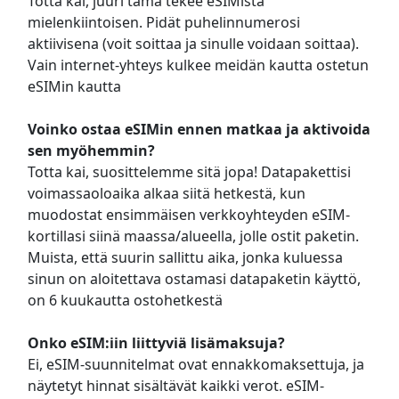
Totta kai, juuri tämä tekee eSIMistä
mielenkiintoisen. Pidät puhelinnumerosi
aktiivisena (voit soittaa ja sinulle voidaan soittaa).
Vain internet-yhteys kulkee meidän kautta ostetun
eSIMin kautta
Voinko ostaa eSIMin ennen matkaa ja aktivoida
sen myöhemmin?
Totta kai, suosittelemme sitä jopa! Datapakettisi
voimassaoloaika alkaa siitä hetkestä, kun
muodostat ensimmäisen verkkoyhteyden eSIM-
kortillasi siinä maassa/alueella, jolle ostit paketin.
Muista, että suurin sallittu aika, jonka kuluessa
sinun on aloitettava ostamasi datapaketin käyttö,
on 6 kuukautta ostohetkestä
Onko eSIM:iin liittyviä lisämaksuja?
Ei, eSIM-suunnitelmat ovat ennakkomaksettuja, ja
näytetyt hinnat sisältävät kaikki verot. eSIM-