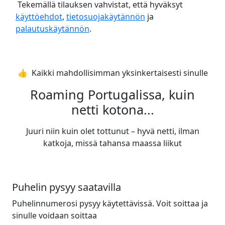
Tekemällä tilauksen vahvistat, että hyväksyt
käyttöehdot
,
tietosuojakäytännön
ja
palautuskäytännön
.
👍️ Kaikki mahdollisimman yksinkertaisesti sinulle
Roaming Portugalissa, kuin
netti kotona...
Juuri niin kuin olet tottunut – hyvä netti, ilman
katkoja, missä tahansa maassa liikut
Puhelin pysyy saatavilla
Puhelinnumerosi pysyy käytettävissä. Voit soittaa ja
sinulle voidaan soittaa