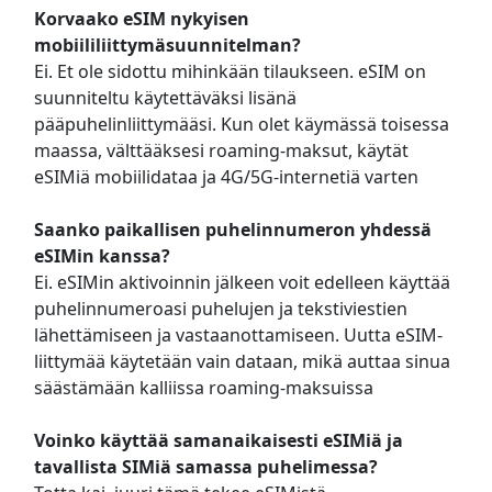
Korvaako eSIM nykyisen
mobiililiittymäsuunnitelman?
Ei. Et ole sidottu mihinkään tilaukseen. eSIM on
suunniteltu käytettäväksi lisänä
pääpuhelinliittymääsi. Kun olet käymässä toisessa
maassa, välttääksesi roaming-maksut, käytät
eSIMiä mobiilidataa ja 4G/5G-internetiä varten
Saanko paikallisen puhelinnumeron yhdessä
eSIMin kanssa?
Ei. eSIMin aktivoinnin jälkeen voit edelleen käyttää
puhelinnumeroasi puhelujen ja tekstiviestien
lähettämiseen ja vastaanottamiseen. Uutta eSIM-
liittymää käytetään vain dataan, mikä auttaa sinua
säästämään kalliissa roaming-maksuissa
Voinko käyttää samanaikaisesti eSIMiä ja
tavallista SIMiä samassa puhelimessa?