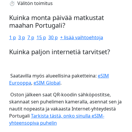
⏱️️ Välitön toimitus
Kuinka monta päivää matkustat
maahan Portugali?
1 p
3 p
7 p
15 p
30 p
+ lisää vaihtoehtoja
Kuinka paljon internetiä tarvitset?
Saatavilla myös alueellisina paketteina:
eSIM
Eurooppa
,
eSIM Global
.
Oston jälkeen saat QR-koodin sähköpostitse,
skannaat sen puhelimen kameralla, asennat sen ja
nautit nopeasta ja vakaasta Internet-yhteydestä
Portugali
Tarkista tästä, onko sinulla eSIM-
yhteensopiva puhelin