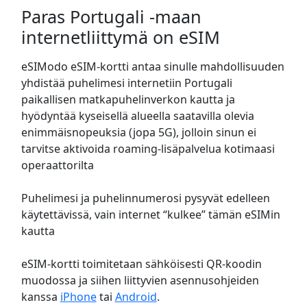
Paras Portugali -maan
internetliittymä on eSIM
eSIModo eSIM-kortti antaa sinulle mahdollisuuden
yhdistää puhelimesi internetiin Portugali
paikallisen matkapuhelinverkon kautta ja
hyödyntää kyseisellä alueella saatavilla olevia
enimmäisnopeuksia (jopa 5G), jolloin sinun ei
tarvitse aktivoida roaming-lisäpalvelua kotimaasi
operaattorilta
Puhelimesi ja puhelinnumerosi pysyvät edelleen
käytettävissä, vain internet “kulkee” tämän eSIMin
kautta
eSIM-kortti toimitetaan sähköisesti QR-koodin
muodossa ja siihen liittyvien asennusohjeiden
kanssa
iPhone
tai
Android
.