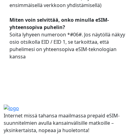
ensimmäisellä verkkoon yhdistämisellä)
Miten voin selvittää, onko minulla eSIM-
yhteensopiva puhelin?
Soita lyhyeen numeroon *#06#. Jos näytöllä näkyy
osio otsikolla EID / EID 1, se tarkoittaa, että
puhelimesi on yhteensopiva eSIM-teknologian
kanssa
Usein kysytyt kysymykset
Internet missä tahansa maailmassa prepaid eSIM-
suunnitelmien avulla kansainvälisille matkoille –
yksinkertaista, nopeaa ja huoletonta!