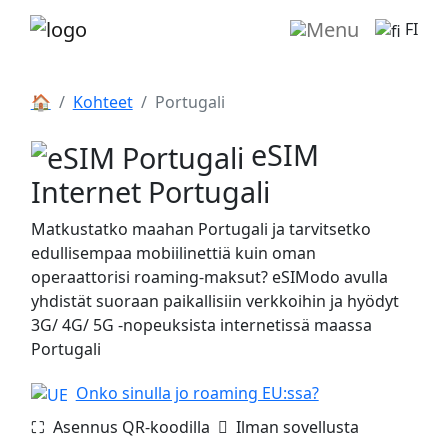
FI
🏠
Kohteet
Portugali
eSIM
Internet Portugali
Matkustatko maahan Portugali ja tarvitsetko
edullisempaa mobiilinettiä kuin oman
operaattorisi roaming-maksut? eSIModo avulla
yhdistät suoraan paikallisiin verkkoihin ja hyödyt
3G/ 4G/ 5G -nopeuksista internetissä maassa
Portugali
Onko sinulla jo roaming EU:ssa?
⛶️️ Asennus QR-koodilla
️ Ilman sovellusta