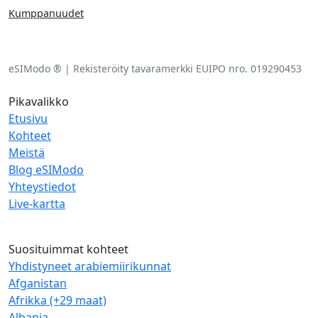
Kumppanuudet
eSIModo ® | Rekisteröity tavaramerkki EUIPO nro. 019290453
Pikavalikko
Etusivu
Kohteet
Meistä
Blog eSIModo
Yhteystiedot
Live-kartta
Suosituimmat kohteet
Yhdistyneet arabiemiirikunnat
Afganistan
Afrikka (+29 maat)
Albania