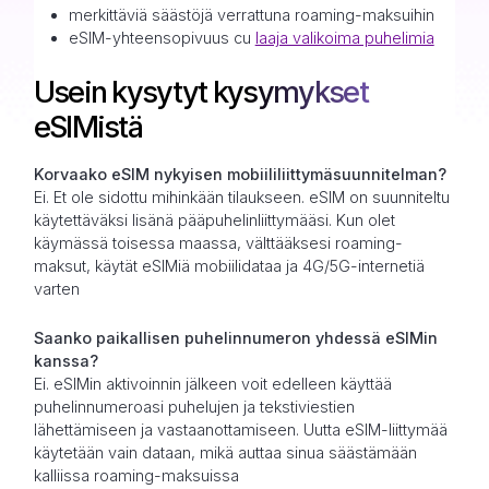
merkittäviä säästöjä verrattuna roaming-maksuihin
eSIM-yhteensopivuus cu
laaja valikoima puhelimia
Usein kysytyt kysymykset
eSIMistä
Korvaako eSIM nykyisen mobiililiittymäsuunnitelman?
Ei. Et ole sidottu mihinkään tilaukseen. eSIM on suunniteltu
käytettäväksi lisänä pääpuhelinliittymääsi. Kun olet
käymässä toisessa maassa, välttääksesi roaming-
maksut, käytät eSIMiä mobiilidataa ja 4G/5G-internetiä
varten
Saanko paikallisen puhelinnumeron yhdessä eSIMin
kanssa?
Ei. eSIMin aktivoinnin jälkeen voit edelleen käyttää
puhelinnumeroasi puhelujen ja tekstiviestien
lähettämiseen ja vastaanottamiseen. Uutta eSIM-liittymää
käytetään vain dataan, mikä auttaa sinua säästämään
kalliissa roaming-maksuissa