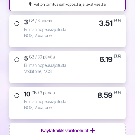
Välitön toimitus sähköpostilla ja tekstiviestillä
EUR
3
3.51
GB /
3 päivää
Ei ilman nopeusrajoitusta
NOS, Vodafone
EUR
5
6.19
GB /
30 päivää
Ei ilman nopeusrajoitusta
Vodafone, NOS
EUR
10
8.59
GB /
3 päivää
Ei ilman nopeusrajoitusta
NOS, Vodafone
Näytä kaikki vaihtoehdot