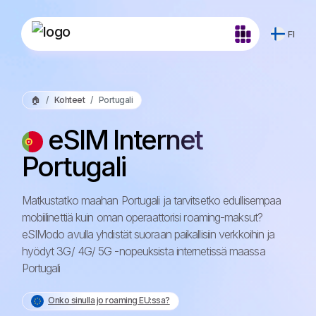
FI
🏠
Kohteet
Portugali
eSIM Internet
Portugali
Matkustatko maahan Portugali ja tarvitsetko edullisempaa
mobiilinettiä kuin oman operaattorisi roaming-maksut?
eSIModo avulla yhdistät suoraan paikallisiin verkkoihin ja
hyödyt 3G/ 4G/ 5G -nopeuksista internetissä maassa
Portugali
Onko sinulla jo roaming EU:ssa?