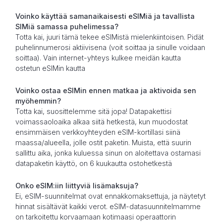
Voinko käyttää samanaikaisesti eSIMiä ja tavallista
SIMiä samassa puhelimessa?
Totta kai, juuri tämä tekee eSIMistä mielenkiintoisen. Pidät
puhelinnumerosi aktiivisena (voit soittaa ja sinulle voidaan
soittaa). Vain internet-yhteys kulkee meidän kautta
ostetun eSIMin kautta
Voinko ostaa eSIMin ennen matkaa ja aktivoida sen
myöhemmin?
Totta kai, suosittelemme sitä jopa! Datapakettisi
voimassaoloaika alkaa siitä hetkestä, kun muodostat
ensimmäisen verkkoyhteyden eSIM-kortillasi siinä
maassa/alueella, jolle ostit paketin. Muista, että suurin
sallittu aika, jonka kuluessa sinun on aloitettava ostamasi
datapaketin käyttö, on 6 kuukautta ostohetkestä
Onko eSIM:iin liittyviä lisämaksuja?
Ei, eSIM-suunnitelmat ovat ennakkomaksettuja, ja näytetyt
hinnat sisältävät kaikki verot. eSIM-datasuunnitelmamme
on tarkoitettu korvaamaan kotimaasi operaattorin