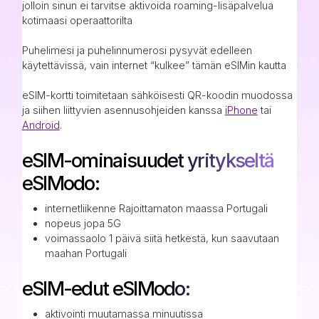
jolloin sinun ei tarvitse aktivoida roaming-lisäpalvelua
kotimaasi operaattorilta
Puhelimesi ja puhelinnumerosi pysyvät edelleen
käytettävissä, vain internet “kulkee” tämän eSIMin kautta
eSIM-kortti toimitetaan sähköisesti QR-koodin muodossa
ja siihen liittyvien asennusohjeiden kanssa
iPhone
tai
Android
.
eSIM-ominaisuudet yritykseltä
eSIModo:
internetliikenne Rajoittamaton maassa Portugali
nopeus jopa 5G
voimassaolo 1 päivä siitä hetkestä, kun saavutaan
maahan Portugali
eSIM-edut eSIModo:
aktivointi muutamassa minuutissa