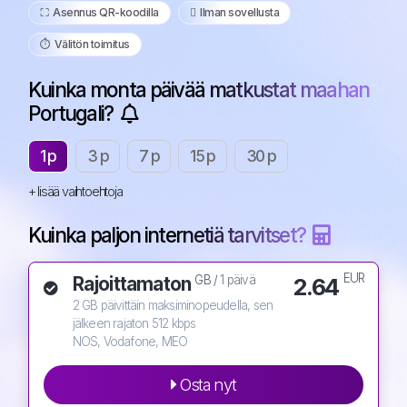
⛶️️ Asennus QR-koodilla
️ Ilman sovellusta
⏱️️ Välitön toimitus
Kuinka monta päivää matkustat maahan
Portugali?
1 p
3 p
7 p
15 p
30 p
+ lisää vaihtoehtoja
Kuinka paljon internetiä tarvitset?
EUR
Rajoittamaton
2.64
GB /
1 päivä
2 GB päivittäin maksiminopeudella, sen
jälkeen rajaton 512 kbps
NOS, Vodafone, MEO
Osta nyt