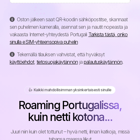
Oston jälkeen saat QR-koodin sähköpostitse, skannaat
sen puhelimen kameralla, asennat sen ja nautit nopeasta ja
vakaasta Internet-yhteydestä Portugali
Tarkista tästä, onko
sinulla eSIM-yhteensopiva puhelin
Tekemällä tilauksen vahvistat, että hyväksyt
käyttöehdot
,
tietosuojakäytännön
ja
palautuskäytännön
.
👍️ Kaikki mahdollisimman yksinkertaisesti sinulle
Roaming Portugalissa,
kuin netti kotona...
Juuri niin kuin olet tottunut – hyvä netti, ilman katkoja, missä
tahansa maassa liikut