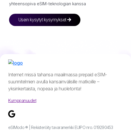
yhteensopiva eSIM-teknologian kanssa
Usein kysytyt kysymykset
Internet missä tahansa maailmassa prepaid eSIM-
suunnitelmien avulla kansainvälisille matkoille –
yksinkertaista, nopeaa ja huoletonta!
Kumppanuudet
eSIModo ® | Rekisteröity tavaramerkki EUIPO nro. 019290453