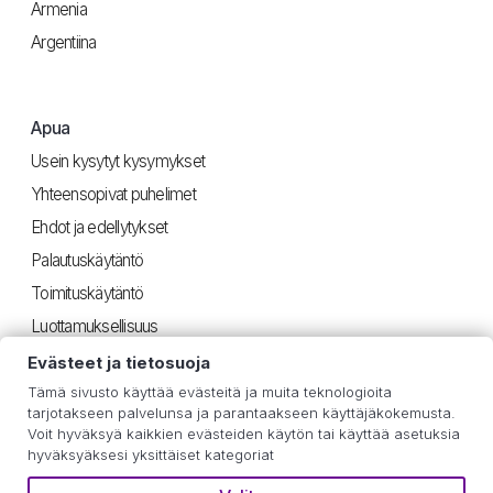
Armenia
Argentiina
Apua
Usein kysytyt kysymykset
Yhteensopivat puhelimet
Ehdot ja edellytykset
Palautuskäytäntö
Toimituskäytäntö
Luottamuksellisuus
Evästeet ja tietosuoja
Tämä sivusto käyttää evästeitä ja muita teknologioita
Hyödyllinen
tarjotakseen palvelunsa ja parantaakseen käyttäjäkokemusta.
Voit hyväksyä kaikkien evästeiden käytön tai käyttää asetuksia
iOS-ohjeet
hyväksyäksesi yksittäiset kategoriat
Android-ohjeet