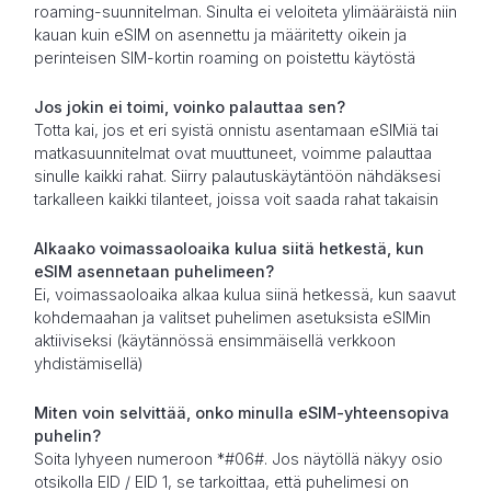
roaming-suunnitelman. Sinulta ei veloiteta ylimääräistä niin
kauan kuin eSIM on asennettu ja määritetty oikein ja
perinteisen SIM-kortin roaming on poistettu käytöstä
Jos jokin ei toimi, voinko palauttaa sen?
Totta kai, jos et eri syistä onnistu asentamaan eSIMiä tai
matkasuunnitelmat ovat muuttuneet, voimme palauttaa
sinulle kaikki rahat. Siirry palautuskäytäntöön nähdäksesi
tarkalleen kaikki tilanteet, joissa voit saada rahat takaisin
Alkaako voimassaoloaika kulua siitä hetkestä, kun
eSIM asennetaan puhelimeen?
Ei, voimassaoloaika alkaa kulua siinä hetkessä, kun saavut
kohdemaahan ja valitset puhelimen asetuksista eSIMin
aktiiviseksi (käytännössä ensimmäisellä verkkoon
yhdistämisellä)
Miten voin selvittää, onko minulla eSIM-yhteensopiva
puhelin?
Soita lyhyeen numeroon *#06#. Jos näytöllä näkyy osio
otsikolla EID / EID 1, se tarkoittaa, että puhelimesi on