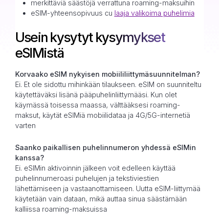
merkittäviä säästöjä verrattuna roaming-maksuihin
eSIM-yhteensopivuus cu
laaja valikoima puhelimia
Usein kysytyt kysymykset
eSIMistä
Korvaako eSIM nykyisen mobiililiittymäsuunnitelman?
Ei. Et ole sidottu mihinkään tilaukseen. eSIM on suunniteltu
käytettäväksi lisänä pääpuhelinliittymääsi. Kun olet
käymässä toisessa maassa, välttääksesi roaming-
maksut, käytät eSIMiä mobiilidataa ja 4G/5G-internetiä
varten
Saanko paikallisen puhelinnumeron yhdessä eSIMin
kanssa?
Ei. eSIMin aktivoinnin jälkeen voit edelleen käyttää
puhelinnumeroasi puhelujen ja tekstiviestien
lähettämiseen ja vastaanottamiseen. Uutta eSIM-liittymää
käytetään vain dataan, mikä auttaa sinua säästämään
kalliissa roaming-maksuissa