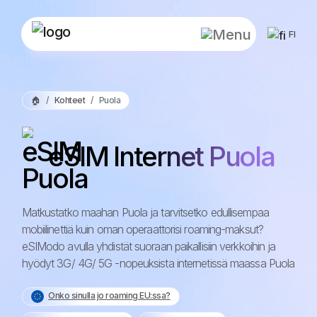
FI
🏠
Kohteet
Puola
eSIM Internet Puola
Matkustatko maahan Puola ja tarvitsetko edullisempaa
mobiilinettiä kuin oman operaattorisi roaming-maksut?
eSIModo avulla yhdistät suoraan paikallisiin verkkoihin ja
hyödyt 3G/ 4G/ 5G -nopeuksista internetissä maassa Puola
Onko sinulla jo roaming EU:ssa?