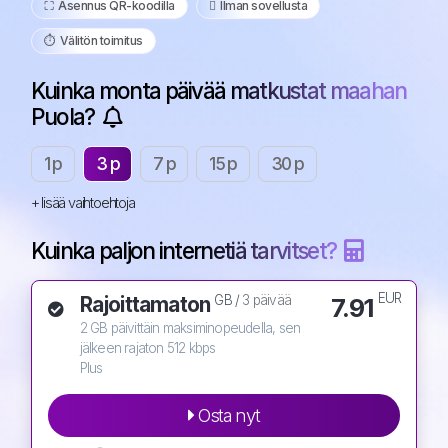
⛶️️ Asennus QR-koodilla
️ Ilman sovellusta
⏱️️ Välitön toimitus
Kuinka monta päivää matkustat maahan
Puola?
1 p
3 p
7 p
15 p
30 p
+ lisää vaihtoehtoja
Kuinka paljon internetiä tarvitset?
EUR
Rajoittamaton
7.91
GB /
3 päivää
2 GB päivittäin maksiminopeudella, sen
jälkeen rajaton 512 kbps
Plus
Osta nyt