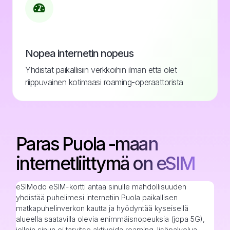
Nopea internetin nopeus
Yhdistät paikallisiin verkkoihin ilman että olet
riippuvainen kotimaasi roaming-operaattorista
Paras Puola -maan
internetliittymä on eSIM
eSIModo eSIM-kortti antaa sinulle mahdollisuuden
yhdistää puhelimesi internetiin Puola paikallisen
matkapuhelinverkon kautta ja hyödyntää kyseisellä
alueella saatavilla olevia enimmäisnopeuksia (jopa 5G),
jolloin sinun ei tarvitse aktivoida roaming-lisäpalvelua