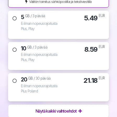
Välitön toimitus sähköpostilla ja tekstiviestillä
EUR
5
5.49
GB /
3 päivää
Ei ilman nopeusrajoitusta
Plus, Play
EUR
10
8.59
GB /
3 päivää
Ei ilman nopeusrajoitusta
Plus, Play
EUR
20
21.18
GB /
30 päivää
Ei ilman nopeusrajoitusta
Plus Poland
Näytä kaikki vaihtoehdot