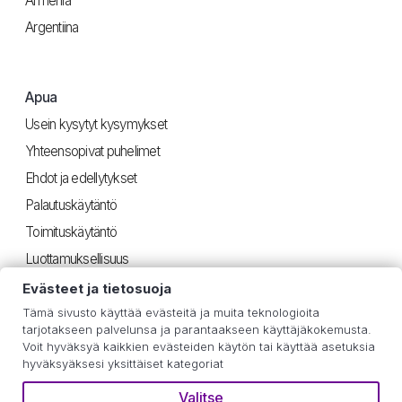
Armenia
Argentiina
Apua
Usein kysytyt kysymykset
Yhteensopivat puhelimet
Ehdot ja edellytykset
Palautuskäytäntö
Toimituskäytäntö
Luottamuksellisuus
Evästeet ja tietosuoja
Tämä sivusto käyttää evästeitä ja muita teknologioita
Hyödyllinen
tarjotakseen palvelunsa ja parantaakseen käyttäjäkokemusta.
Voit hyväksyä kaikkien evästeiden käytön tai käyttää asetuksia
iOS-ohjeet
hyväksyäksesi yksittäiset kategoriat
Android-ohjeet
Valitse