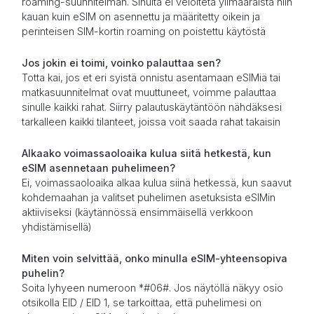
roaming-suunnitelman. Sinulta ei veloiteta ylimääräistä niin
kauan kuin eSIM on asennettu ja määritetty oikein ja
perinteisen SIM-kortin roaming on poistettu käytöstä
Jos jokin ei toimi, voinko palauttaa sen?
Totta kai, jos et eri syistä onnistu asentamaan eSIMiä tai
matkasuunnitelmat ovat muuttuneet, voimme palauttaa
sinulle kaikki rahat. Siirry palautuskäytäntöön nähdäksesi
tarkalleen kaikki tilanteet, joissa voit saada rahat takaisin
Alkaako voimassaoloaika kulua siitä hetkestä, kun
eSIM asennetaan puhelimeen?
Ei, voimassaoloaika alkaa kulua siinä hetkessä, kun saavut
kohdemaahan ja valitset puhelimen asetuksista eSIMin
aktiiviseksi (käytännössä ensimmäisellä verkkoon
yhdistämisellä)
Miten voin selvittää, onko minulla eSIM-yhteensopiva
puhelin?
Soita lyhyeen numeroon *#06#. Jos näytöllä näkyy osio
otsikolla EID / EID 1, se tarkoittaa, että puhelimesi on