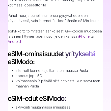
kotimaasi operaattorilta
Puhelimesi ja puhelinnumerosi pysyvät edelleen
käytettävissä, vain internet “kulkee” tämän eSIMin kautta
eSIM-kortti toimitetaan sähköisesti QR-koodin muodossa
ja siihen liittyvien asennusohjeiden kanssa
iPhone
tai
Android
.
eSIM-ominaisuudet yritykseltä
eSIModo:
internetliikenne Rajoittamaton maassa Puola
nopeus jopa 5G
voimassaolo 3 päivää siitä hetkestä, kun saavutaan
maahan Puola
eSIM-edut eSIModo:
aktivointi muutamassa minuutissa