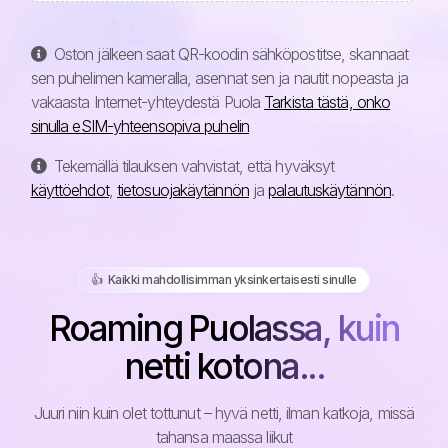
Oston jälkeen saat QR-koodin sähköpostitse, skannaat
sen puhelimen kameralla, asennat sen ja nautit nopeasta ja
vakaasta Internet-yhteydestä Puola
Tarkista tästä, onko
sinulla eSIM-yhteensopiva puhelin
Tekemällä tilauksen vahvistat, että hyväksyt
käyttöehdot
,
tietosuojakäytännön
ja
palautuskäytännön
.
👍️ Kaikki mahdollisimman yksinkertaisesti sinulle
Roaming Puolassa, kuin
netti kotona...
Juuri niin kuin olet tottunut – hyvä netti, ilman katkoja, missä
tahansa maassa liikut