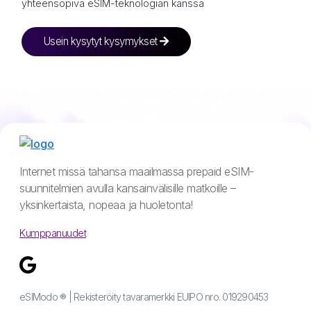
yhteensopiva eSIM-teknologian kanssa
Usein kysytyt kysymykset
Internet missä tahansa maailmassa prepaid eSIM-
suunnitelmien avulla kansainvälisille matkoille –
yksinkertaista, nopeaa ja huoletonta!
Kumppanuudet
eSIModo ® | Rekisteröity tavaramerkki EUIPO nro. 019290453