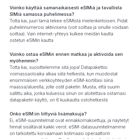
Voinko käyttää samanaikaisesti eSIMiä ja tavallista
SIMiä samassa puhelimessa?
Totta kai, juuri tämä tekee eSIMistä mielenkiintoisen. Pidät
puhelinnumerosi aktiivisena (voit soittaa ja sinulle voidaan
soittaa). Vain internet-yhteys kulkee meidän kautta
ostetun eSIMin kautta
Voinko ostaa eSIMin ennen matkaa ja aktivoida sen
myöhemmin?
Totta kai, suosittelemme sitä jopa! Datapakettisi
voimassaoloaika alkaa siitä hetkestä, kun muodostat
ensimmäisen verkkoyhteyden eSIM-kortillasi siinä
maassa/alueella, jolle ostit paketin. Muista, että suurin
sallittu aika, jonka kuluessa sinun on aloitettava ostamasi
datapaketin käyttö, on 6 kuukautta ostohetkestä
Onko eSIM:iin liittyviä lisämaksuja?
Ei, eSIM-suunnitelmat ovat ennakkomaksettuja, ja näytetyt
hinnat sisältävät kaikki verot. eSIM-datasuunnitelmamme
on tarkoitettu korvaamaan kotimaasi operaattorin