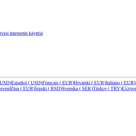
vioi internetin käyttöä
USD)
Español
(
USD)
Français
(
EUR)
Hrvatski
(
EUR)
Italiano
(
EUR)
lovenščina
(
EUR)
Srpski
(
RSD)
Svenska
(
SEK)
Türkçe
(
TRY)
Ελλην