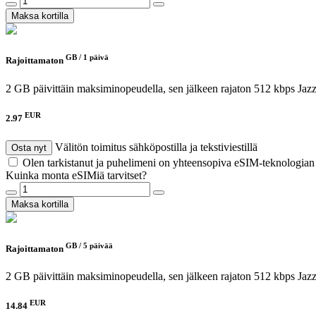
Maksa kortilla
GB /
1 päivä
Rajoittamaton
2 GB päivittäin maksiminopeudella, sen jälkeen rajaton 512 kbps
Jaz
EUR
2.97
Välitön toimitus sähköpostilla ja tekstiviestillä
Osta nyt
Olen tarkistanut ja puhelimeni on yhteensopiva eSIM-teknologia
Kuinka monta eSIMiä tarvitset?
Maksa kortilla
GB /
5 päivää
Rajoittamaton
2 GB päivittäin maksiminopeudella, sen jälkeen rajaton 512 kbps
Jaz
EUR
14.84