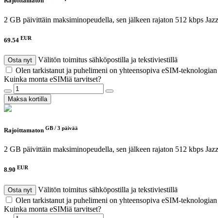
Rajoittamaton
2 GB päivittäin maksiminopeudella, sen jälkeen rajaton 512 kbps
Jaz
EUR
69.54
Välitön toimitus sähköpostilla ja tekstiviestillä
Osta nyt
Olen tarkistanut ja puhelimeni on yhteensopiva eSIM-teknologia
Kuinka monta eSIMiä tarvitset?
Maksa kortilla
GB /
3 päivää
Rajoittamaton
2 GB päivittäin maksiminopeudella, sen jälkeen rajaton 512 kbps
Jaz
EUR
8.90
Välitön toimitus sähköpostilla ja tekstiviestillä
Osta nyt
Olen tarkistanut ja puhelimeni on yhteensopiva eSIM-teknologia
Kuinka monta eSIMiä tarvitset?