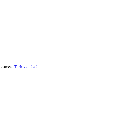
z
n kanssa
Tarkista tästä
z