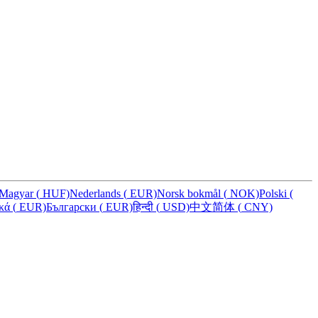
Magyar
(
HUF)
Nederlands
(
EUR)
Norsk bokmål
(
NOK)
Polski
(
ικά
(
EUR)
Български
(
EUR)
हिन्दी
(
USD)
中文简体
(
CNY)