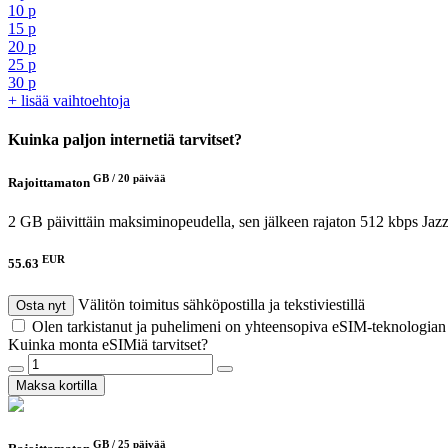
10 p
15 p
20 p
25 p
30 p
+ lisää vaihtoehtoja
Kuinka paljon internetiä tarvitset?
GB /
20 päivää
Rajoittamaton
2 GB päivittäin maksiminopeudella, sen jälkeen rajaton 512 kbps
Jaz
EUR
55.63
Välitön toimitus sähköpostilla ja tekstiviestillä
Osta nyt
Olen tarkistanut ja puhelimeni on yhteensopiva eSIM-teknologia
Kuinka monta eSIMiä tarvitset?
Maksa kortilla
GB /
25 päivää