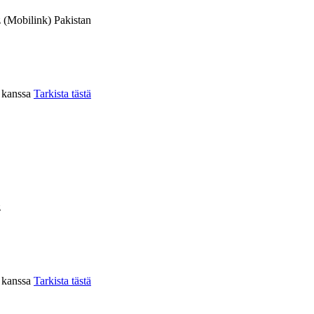
 (Mobilink) Pakistan
n kanssa
Tarkista tästä
z
n kanssa
Tarkista tästä