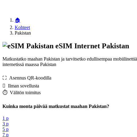
🏠
Kohteet
Pakistan
eSIM Internet Pakistan
Matkustatko maahan Pakistan ja tarvitsetko edullisempaa mobiilinetti
internetissä maassa Pakistan
⛶️️ Asennus QR-koodilla
️ Ilman sovellusta
⏱️️ Välitön toimitus
Kuinka monta päivää matkustat maahan Pakistan?
1 p
3 p
5 p
7 p