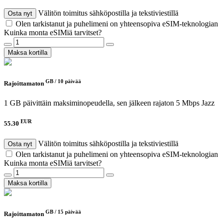
Välitön toimitus sähköpostilla ja tekstiviestillä
Osta nyt
Olen tarkistanut ja puhelimeni on yhteensopiva eSIM-teknologia
Kuinka monta eSIMiä tarvitset?
Maksa kortilla
GB /
10 päivää
Rajoittamaton
1 GB päivittäin maksiminopeudella, sen jälkeen rajaton 5 Mbps
Jazz
EUR
55.30
Välitön toimitus sähköpostilla ja tekstiviestillä
Osta nyt
Olen tarkistanut ja puhelimeni on yhteensopiva eSIM-teknologia
Kuinka monta eSIMiä tarvitset?
Maksa kortilla
GB /
15 päivää
Rajoittamaton