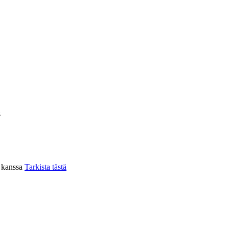
z
n kanssa
Tarkista tästä