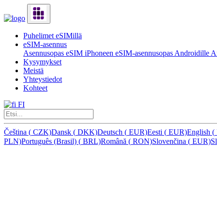
Puhelimet eSIMillä
eSIM-asennus
Asennusopas eSIM iPhoneen
eSIM-asennusopas Androidille
Ar
Kysymykset
Meistä
Yhteystiedot
Kohteet
FI
Čeština
(
CZK)
Dansk
(
DKK)
Deutsch
(
EUR)
Eesti
(
EUR)
English
(
PLN)
Português (Brasil)
(
BRL)
Română
(
RON)
Slovenčina
(
EUR)
S