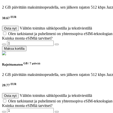
2 GB päivittäin maksiminopeudella, sen jälkeen rajaton 512 kbps
Jazz
EUR
30.67
Välitön toimitus sähköpostilla ja tekstiviestillä
Osta nyt
Olen tarkistanut ja puhelimeni on yhteensopiva eSIM-teknologia
Kuinka monta eSIMiä tarvitset?
Maksa kortilla
GB /
7 päivää
Rajoittamaton
2 GB päivittäin maksiminopeudella, sen jälkeen rajaton 512 kbps
Jaz
EUR
20.77
Välitön toimitus sähköpostilla ja tekstiviestillä
Osta nyt
Olen tarkistanut ja puhelimeni on yhteensopiva eSIM-teknologia
Kuinka monta eSIMiä tarvitset?