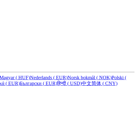
Magyar
(
HUF)
Nederlands
(
EUR)
Norsk bokmål
(
NOK)
Polski
(
ικά
(
EUR)
Български
(
EUR)
हिन्दी
(
USD)
中文简体
(
CNY)