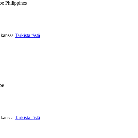
be Philippines
n kanssa
Tarkista tästä
be
n kanssa
Tarkista tästä