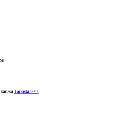
be
n kanssa
Tarkista tästä