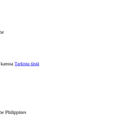
be
n kanssa
Tarkista tästä
be Philippines