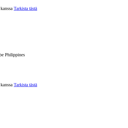
n kanssa
Tarkista tästä
be Philippines
n kanssa
Tarkista tästä