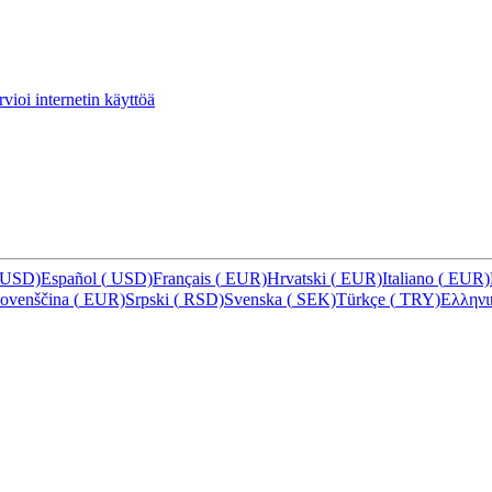
vioi internetin käyttöä
USD)
Español
(
USD)
Français
(
EUR)
Hrvatski
(
EUR)
Italiano
(
EUR)
lovenščina
(
EUR)
Srpski
(
RSD)
Svenska
(
SEK)
Türkçe
(
TRY)
Ελλην