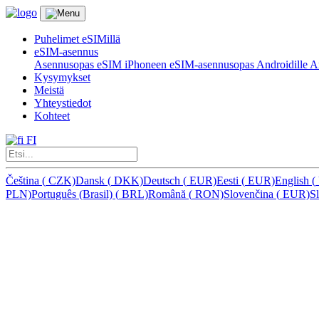
Puhelimet eSIMillä
eSIM-asennus
Asennusopas eSIM iPhoneen
eSIM-asennusopas Androidille
Ar
Kysymykset
Meistä
Yhteystiedot
Kohteet
FI
Čeština
(
CZK)
Dansk
(
DKK)
Deutsch
(
EUR)
Eesti
(
EUR)
English
(
PLN)
Português (Brasil)
(
BRL)
Română
(
RON)
Slovenčina
(
EUR)
S