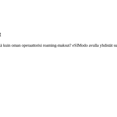
t
ttiä kuin oman operaattorisi roaming-maksut? eSIModo avulla yhdistät s