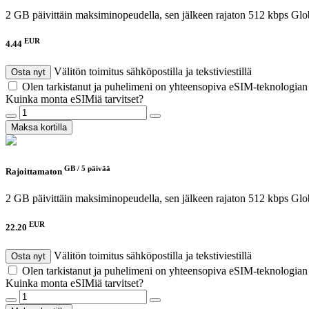
2 GB päivittäin maksiminopeudella, sen jälkeen rajaton 512 kbps
Glo
EUR
4.44
Välitön toimitus sähköpostilla ja tekstiviestillä
Osta nyt
Olen tarkistanut ja puhelimeni on yhteensopiva eSIM-teknologia
Kuinka monta eSIMiä tarvitset?
Maksa kortilla
GB /
5 päivää
Rajoittamaton
2 GB päivittäin maksiminopeudella, sen jälkeen rajaton 512 kbps
Glo
EUR
22.20
Välitön toimitus sähköpostilla ja tekstiviestillä
Osta nyt
Olen tarkistanut ja puhelimeni on yhteensopiva eSIM-teknologia
Kuinka monta eSIMiä tarvitset?