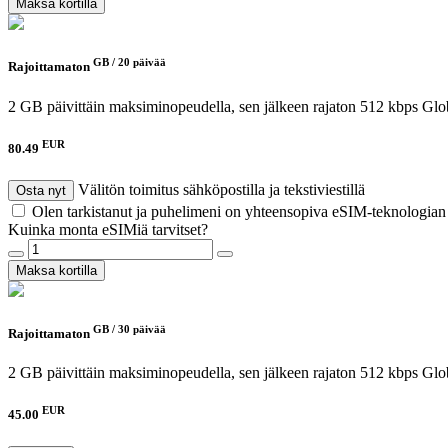
Maksa kortilla
GB /
20 päivää
Rajoittamaton
2 GB päivittäin maksiminopeudella, sen jälkeen rajaton 512 kbps
Glo
EUR
80.49
Välitön toimitus sähköpostilla ja tekstiviestillä
Osta nyt
Olen tarkistanut ja puhelimeni on yhteensopiva eSIM-teknologia
Kuinka monta eSIMiä tarvitset?
Maksa kortilla
GB /
30 päivää
Rajoittamaton
2 GB päivittäin maksiminopeudella, sen jälkeen rajaton 512 kbps
Glo
EUR
45.00