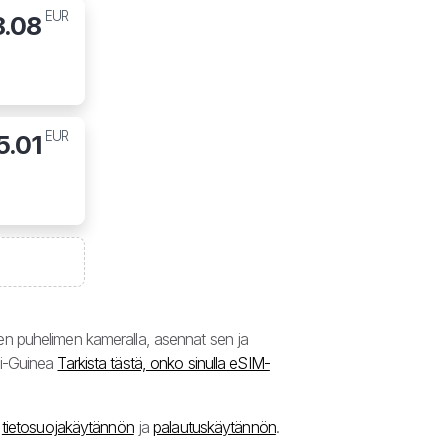
EUR
8.08
EUR
5.01
n puhelimen kameralla, asennat sen ja
si-Guinea
Tarkista tästä, onko sinulla eSIM-
,
tietosuojakäytännön
ja
palautuskäytännön
.