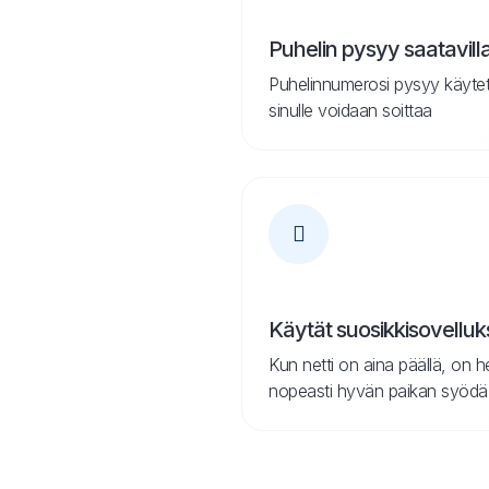
Puhelin pysyy saatavill
Puhelinnumerosi pysyy käytett
sinulle voidaan soittaa
Käytät suosikkisovelluks
Kun netti on aina päällä, on h
nopeasti hyvän paikan syödä tai