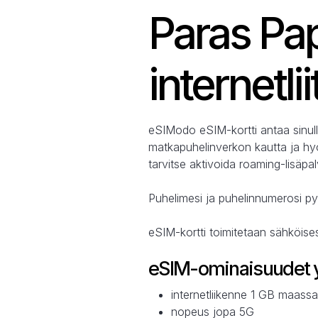
Paras Pa
internetl
eSIModo eSIM-kortti antaa sinull
matkapuhelinverkon kautta ja hyöd
tarvitse aktivoida roaming-lisäpa
Puhelimesi ja puhelinnumerosi py
eSIM-kortti toimitetaan sähköise
eSIM-ominaisuudet y
internetliikenne 1 GB maas
nopeus jopa 5G