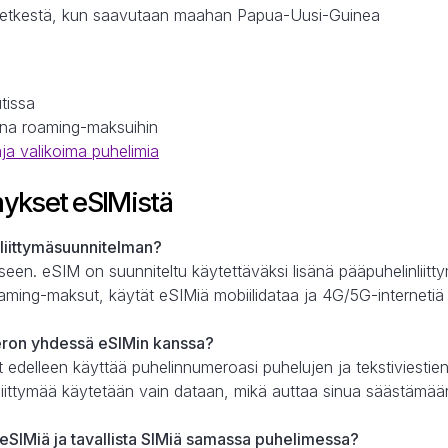
 hetkestä, kun saavutaan maahan Papua-Uusi-Guinea
tissa
tuna roaming-maksuihin
aja valikoima puhelimia
ykset eSIMistä
liittymäsuunnitelman?
ukseen. eSIM on suunniteltu käytettäväksi lisänä pääpuhelinliit
aming-maksut, käytät eSIMiä mobiilidataa ja 4G/5G-internetiä
eron yhdessä eSIMin kanssa?
it edelleen käyttää puhelinnumeroasi puhelujen ja tekstiviestie
iittymää käytetään vain dataan, mikä auttaa sinua säästämään
eSIMiä ja tavallista SIMiä samassa puhelimessa?