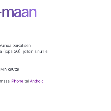
 -maan
uinea paikallisen
(jopa 5G), jolloin sinun ei
IMin kautta
kanssa
iPhone
tai
Android
.