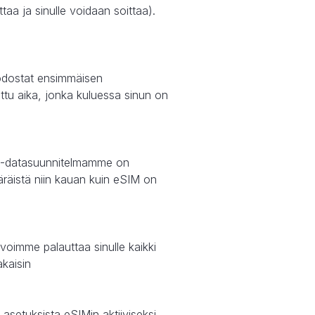
taa ja sinulle voidaan soittaa).
uodostat ensimmäisen
littu aika, jonka kuluessa sinun on
SIM-datasuunnitelmamme on
äräistä niin kauan kuin eSIM on
voimme palauttaa sinulle kaikki
akaisin
asetuksista eSIMin aktiiviseksi