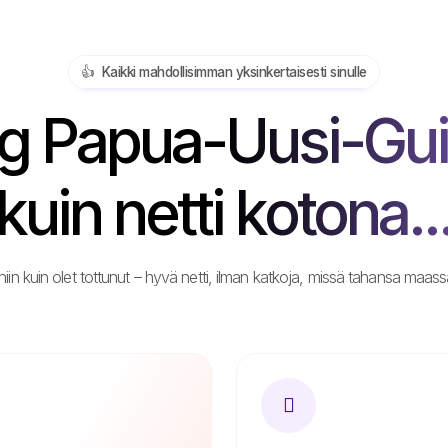
👍️ Kaikki mahdollisimman yksinkertaisesti sinulle
g Papua-Uusi-Gui
kuin netti kotona..
 niin kuin olet tottunut – hyvä netti, ilman katkoja, missä tahansa maassa 