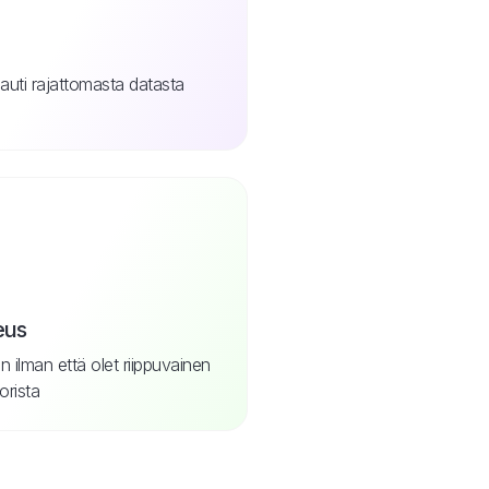
nauti rajattomasta datasta
eus
in ilman että olet riippuvainen
orista