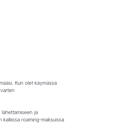
tymääsi. Kun olet käymässä
 varten
n lähettämiseen ja
 kalliissa roaming-maksuissa