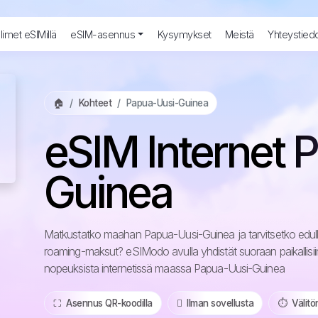
imet eSIMillä
eSIM-asennus
Kysymykset
Meistä
Yhteystied
🏠
Kohteet
Papua-Uusi-Guinea
eSIM Internet 
Guinea
Matkustatko maahan Papua-Uusi-Guinea ja tarvitsetko edulli
roaming-maksut? eSIModo avulla yhdistät suoraan paikallisi
nopeuksista internetissä maassa Papua-Uusi-Guinea
⛶️️ Asennus QR-koodilla
️ Ilman sovellusta
⏱️️ Välitö