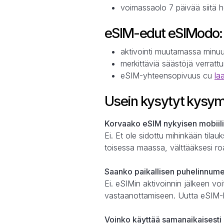
voimassaolo 7 päivää siitä
eSIM-edut eSIModo:
aktivointi muutamassa minuu
merkittäviä säästöjä verrat
eSIM-yhteensopivuus cu
la
Usein kysytyt kysym
Korvaako eSIM nykyisen mobiili
Ei. Et ole sidottu mihinkään tila
toisessa maassa, välttääksesi ro
Saanko paikallisen puhelinnum
Ei. eSIMin aktivoinnin jälkeen vo
vastaanottamiseen. Uutta eSIM-l
Voinko käyttää samanaikaisesti 