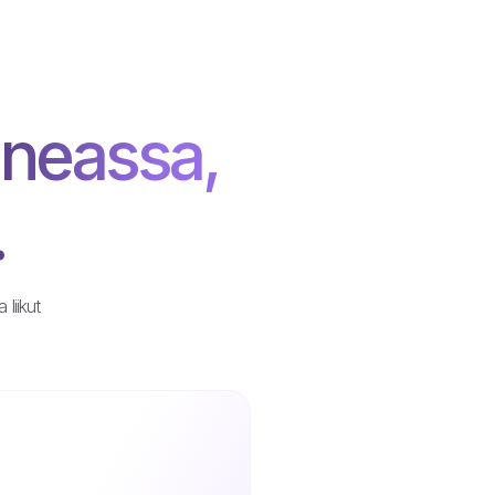
neassa,
.
liikut