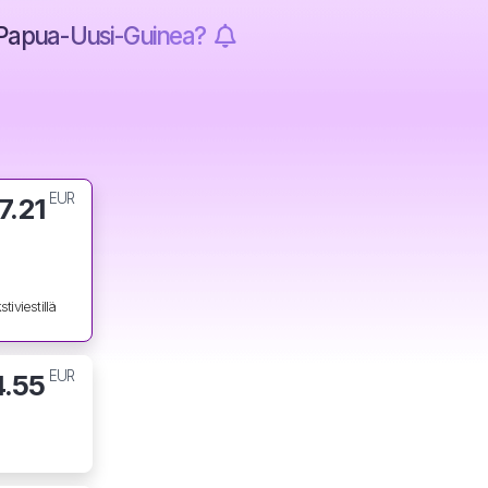
 Papua-Uusi-Guinea?
EUR
7.21
tiviestillä
EUR
4.55