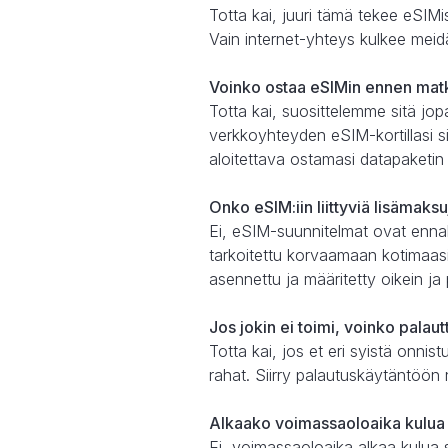
Totta kai, juuri tämä tekee eSIMis
Vain internet-yhteys kulkee meid
Voinko ostaa eSIMin ennen mat
Totta kai, suosittelemme sitä jo
verkkoyhteyden eSIM-kortillasi sii
aloitettava ostamasi datapaketin
Onko eSIM:iin liittyviä lisämaks
Ei, eSIM-suunnitelmat ovat enna
tarkoitettu korvaamaan kotimaasi
asennettu ja määritetty oikein ja
Jos jokin ei toimi, voinko palau
Totta kai, jos et eri syistä onn
rahat. Siirry palautuskäytäntöön n
Alkaako voimassaoloaika kulua 
Ei, voimassaoloaika alkaa kulua 