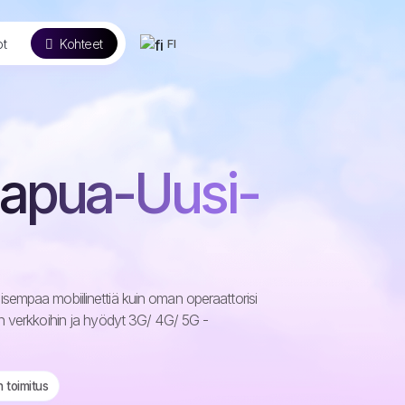
ot
Kohteet
FI
Papua-Uusi-
sempaa mobiilinettiä kuin oman operaattorisi
in verkkoihin ja hyödyt 3G/ 4G/ 5G -
n toimitus