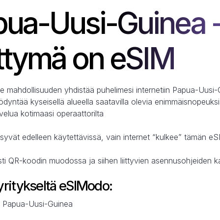
pua-Uusi-Guinea
iittymä on eSIM
e mahdollisuuden yhdistää puhelimesi internetiin Papua-Uusi-G
yntää kyseisellä alueella saatavilla olevia enimmäisnopeuksia 
lvelua kotimaasi operaattorilta
syvät edelleen käytettävissä, vain internet “kulkee” tämän eS
sti QR-koodin muodossa ja siihen liittyvien asennusohjeiden 
ritykseltä eSIModo:
sa Papua-Uusi-Guinea