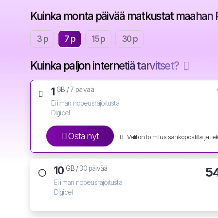
Kuinka monta päivää matkustat maahan
3 p
7 p
15 p
30 p
Kuinka paljon internetiä tarvitset?
1
GB /
7 päivää
Ei ilman nopeusrajoitusta
Digicel
Osta nyt
Välitön toimitus sähköpostilla ja teks
10
5
GB /
30 päivää
Ei ilman nopeusrajoitusta
Digicel