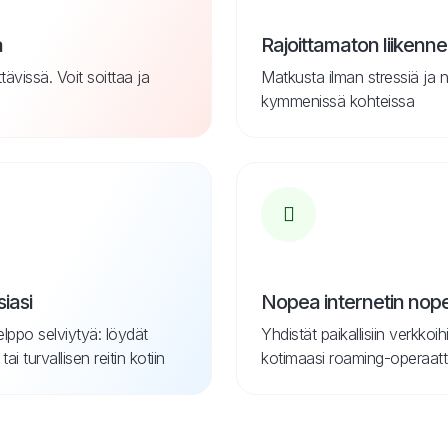
a
Rajoittamaton liikenne
ävissä. Voit soittaa ja
Matkusta ilman stressiä ja 
kymmenissä kohteissa
iasi
Nopea internetin nop
elppo selviytyä: löydät
Yhdistät paikallisiin verkkoih
 turvallisen reitin kotiin
kotimaasi roaming-operaatt