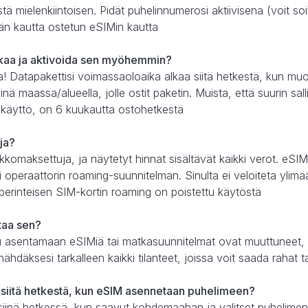
tä mielenkiintoisen. Pidät puhelinnumerosi aktiivisena (voit soit
än kautta ostetun eSIMin kautta
kaa ja aktivoida sen myöhemmin?
pa! Datapakettisi voimassaoloaika alkaa siitä hetkestä, kun m
nä maassa/alueella, jolle ostit paketin. Muista, että suurin sal
 käyttö, on 6 kuukautta ostohetkestä
uja?
kkomaksettuja, ja näytetyt hinnat sisältävät kaikki verot. e
 operaattorin roaming-suunnitelman. Sinulta ei veloiteta ylimä
 perinteisen SIM-kortin roaming on poistettu käytöstä
ttaa sen?
istu asentamaan eSIMiä tai matkasuunnitelmat ovat muuttuneet, 
ähdäksesi tarkalleen kaikki tilanteet, joissa voit saada rahat t
siitä hetkestä, kun eSIM asennetaan puhelimeen?
siinä hetkessä, kun saavut kohdemaahan ja valitset puhelimen 