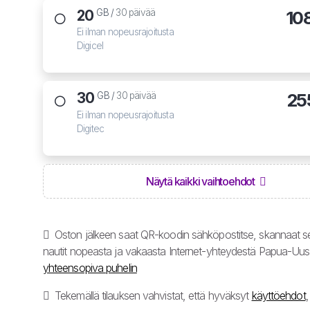
20
10
GB /
30 päivää
Ei ilman nopeusrajoitusta
Digicel
30
25
GB /
30 päivää
Ei ilman nopeusrajoitusta
Digitec
Näytä kaikki vaihtoehdot
Oston jälkeen saat QR-koodin sähköpostitse, skannaat se
nautit nopeasta ja vakaasta Internet-yhteydestä Papua-Uu
yhteensopiva puhelin
Tekemällä tilauksen vahvistat, että hyväksyt
käyttöehdot