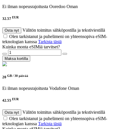
Ei ilman nopeusrajoitusta
Ooredoo Oman
EUR
32.57
Välitön toimitus sähköpostilla ja tekstiviestillä
Osta nyt
Olen tarkistanut ja puhelimeni on yhteensopiva eSIM-
teknologian kanssa
Tarkista tästä
Kuinka monta eSIMiä tarvitset?
Maksa kortilla
GB /
30 päivää
20
Ei ilman nopeusrajoitusta
Vodafone Oman
EUR
42.55
Välitön toimitus sähköpostilla ja tekstiviestillä
Osta nyt
Olen tarkistanut ja puhelimeni on yhteensopiva eSIM-
teknologian kanssa
Tarkista tästä
Kuinka monta eSIMiä tarvitset?