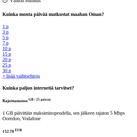
⏱️️ Välitön toimitus
Kuinka monta päivää matkustat maahan Oman?
1 p
3 p
5 p
7 p
10 p
15 p
20 p
25 p
30 p
+ lisää vaihtoehtoja
Kuinka paljon internetiä tarvitset?
GB /
25 päivää
Rajoittamaton
1 GB päivittäin maksiminopeudella, sen jälkeen rajaton 5 Mbps
Ooredoo, Vodafone
EUR
152.70