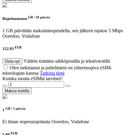
GB /
20 päivää
Rajoittamaton
1 GB päivittäin maksiminopeudella, sen jälkeen rajaton 5 Mbps
Ooredoo, Vodafone
EUR
122.93
Välitön toimitus sähköpostilla ja tekstiviestillä
Osta nyt
Olen tarkistanut ja puhelimeni on yhteensopiva eSIM-
teknologian kanssa
Tarkista tästä
Kuinka monta eSIMiä tarvitset?
Maksa kortilla
GB /
3 päivää
1
Ei ilman nopeusrajoitusta
Ooredoo, Vodafone
EUR
5.00