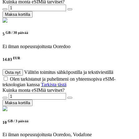
Kuinka monta eSIMiä tarvitset?
Maksa kortilla
GB /
30 päivää
5
Ei ilman nopeusrajoitusta
Ooredoo
EUR
14.03
Välitön toimitus sähköpostilla ja tekstiviestillä
Osta nyt
Olen tarkistanut ja puhelimeni on yhteensopiva eSIM-
teknologian kanssa
Tarkista tästä
Kuinka monta eSIMiä tarvitset?
Maksa kortilla
GB /
3 päivää
10
Ei ilman nopeusrajoitusta
Ooredoo, Vodafone