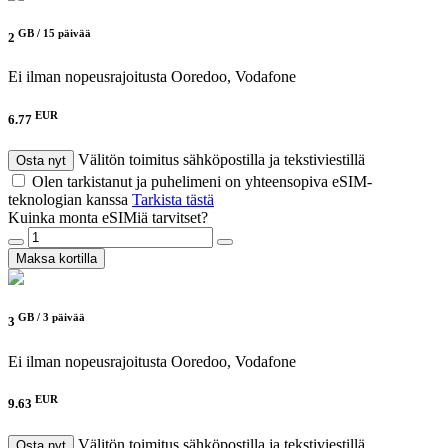
GB /
15 päivää
2
Ei ilman nopeusrajoitusta
Ooredoo, Vodafone
EUR
6.77
Välitön toimitus sähköpostilla ja tekstiviestillä
Osta nyt
Olen tarkistanut ja puhelimeni on yhteensopiva eSIM-
teknologian kanssa
Tarkista tästä
Kuinka monta eSIMiä tarvitset?
Maksa kortilla
GB /
3 päivää
3
Ei ilman nopeusrajoitusta
Ooredoo, Vodafone
EUR
9.63
Välitön toimitus sähköpostilla ja tekstiviestillä
Osta nyt