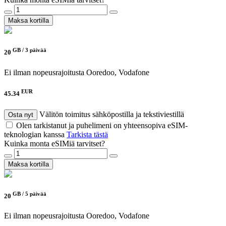
Maksa kortilla
GB /
3 päivää
20
Ei ilman nopeusrajoitusta
Ooredoo, Vodafone
EUR
45.34
Välitön toimitus sähköpostilla ja tekstiviestillä
Osta nyt
Olen tarkistanut ja puhelimeni on yhteensopiva eSIM-
teknologian kanssa
Tarkista tästä
Kuinka monta eSIMiä tarvitset?
Maksa kortilla
GB /
5 päivää
20
Ei ilman nopeusrajoitusta
Ooredoo, Vodafone