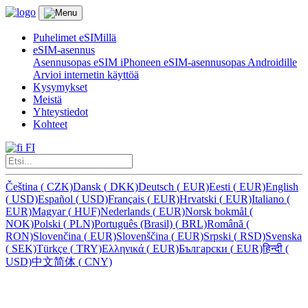
Puhelimet eSIMillä
eSIM-asennus
Asennusopas eSIM iPhoneen
eSIM-asennusopas Androidille
Arvioi internetin käyttöä
Kysymykset
Meistä
Yhteystiedot
Kohteet
FI
Čeština
(
CZK)
Dansk
(
DKK)
Deutsch
(
EUR)
Eesti
(
EUR)
English
(
USD)
Español
(
USD)
Français
(
EUR)
Hrvatski
(
EUR)
Italiano
(
EUR)
Magyar
(
HUF)
Nederlands
(
EUR)
Norsk bokmål
(
NOK)
Polski
(
PLN)
Português (Brasil)
(
BRL)
Română
(
RON)
Slovenčina
(
EUR)
Slovenščina
(
EUR)
Srpski
(
RSD)
Svenska
(
SEK)
Türkçe
(
TRY)
Ελληνικά
(
EUR)
Български
(
EUR)
हिन्दी
(
USD)
中文简体
(
CNY)