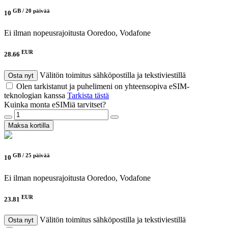
GB /
20 päivää
10
Ei ilman nopeusrajoitusta
Ooredoo, Vodafone
EUR
28.66
Välitön toimitus sähköpostilla ja tekstiviestillä
Osta nyt
Olen tarkistanut ja puhelimeni on yhteensopiva eSIM-
teknologian kanssa
Tarkista tästä
Kuinka monta eSIMiä tarvitset?
Maksa kortilla
GB /
25 päivää
10
Ei ilman nopeusrajoitusta
Ooredoo, Vodafone
EUR
23.81
Välitön toimitus sähköpostilla ja tekstiviestillä
Osta nyt