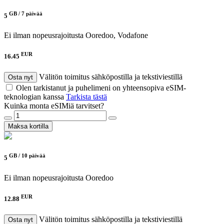
GB /
7 päivää
5
Ei ilman nopeusrajoitusta
Ooredoo, Vodafone
EUR
16.45
Välitön toimitus sähköpostilla ja tekstiviestillä
Osta nyt
Olen tarkistanut ja puhelimeni on yhteensopiva eSIM-
teknologian kanssa
Tarkista tästä
Kuinka monta eSIMiä tarvitset?
Maksa kortilla
GB /
10 päivää
5
Ei ilman nopeusrajoitusta
Ooredoo
EUR
12.88
Välitön toimitus sähköpostilla ja tekstiviestillä
Osta nyt