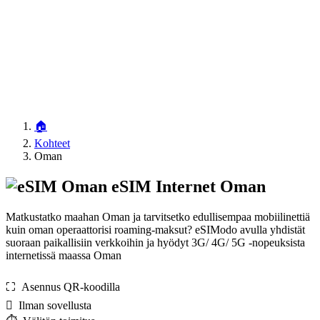
🏠
Kohteet
Oman
eSIM Internet Oman
Matkustatko maahan Oman ja tarvitsetko edullisempaa mobiilinettiä
kuin oman operaattorisi roaming-maksut? eSIModo avulla yhdistät
suoraan paikallisiin verkkoihin ja hyödyt 3G/ 4G/ 5G -nopeuksista
internetissä maassa Oman
⛶️️ Asennus QR-koodilla
️ Ilman sovellusta