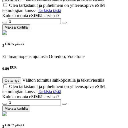
Olen tarkistanut ja puhelimeni on yhteensopiva eSIM-
teknologian kanssa
Tarkista tästä
Kuinka monta eSIMiä tarvitset?
Maksa kortilla
GB /
5 päivää
3
Ei ilman nopeusrajoitusta
Ooredoo, Vodafone
EUR
9.89
Välitön toimitus sähköpostilla ja tekstiviestillä
Osta nyt
Olen tarkistanut ja puhelimeni on yhteensopiva eSIM-
teknologian kanssa
Tarkista tästä
Kuinka monta eSIMiä tarvitset?
Maksa kortilla
GB /
7 päivää
3