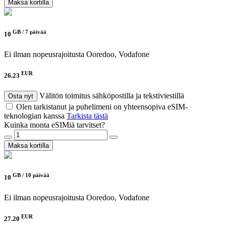
Maksa kortilla
GB /
7 päivää
10
Ei ilman nopeusrajoitusta
Ooredoo, Vodafone
EUR
26.23
Välitön toimitus sähköpostilla ja tekstiviestillä
Osta nyt
Olen tarkistanut ja puhelimeni on yhteensopiva eSIM-
teknologian kanssa
Tarkista tästä
Kuinka monta eSIMiä tarvitset?
Maksa kortilla
GB /
10 päivää
10
Ei ilman nopeusrajoitusta
Ooredoo, Vodafone
EUR
27.20