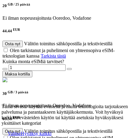
GB /
25 päivää
20
Ei ilman nopeusrajoitusta
Ooredoo, Vodafone
EUR
44.44
Välitön toimitus sähköpostilla ja tekstiviestillä
Osta nyt
Olen tarkistanut ja puhelimeni on yhteensopiva eSIM-
teknologian kanssa
Tarkista tästä
Kuinka monta eSIMiä tarvitset?
Maksa kortilla
GB /
3 päivää
30
Ei ilman nopeusrajoitusta
Ooredoo, Vodafone
Tämä sivusto käyttää evästeitä ja muita teknologioita tarjotakseen
palvelunsa ja parantaakseen käyttäjäkokemusta. Voit hyväksyä
kaikkien evästeiden käytön tai käyttää asetuksia hyväksyäksesi
EUR
63.56
yksittäiset kategoriat
Välitön toimitus sähköpostilla ja tekstiviestillä
Osta nyt
Valitse
Hyväksy kaikki
Olen tarkistanut ja puhelimeni on yhteensopiva eSIM-