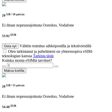
GB /
10 päivää
20
Ei ilman nopeusrajoitusta
Ooredoo, Vodafone
EUR
53.92
Välitön toimitus sähköpostilla ja tekstiviestillä
Osta nyt
Olen tarkistanut ja puhelimeni on yhteensopiva eSIM-
teknologian kanssa
Tarkista tästä
Kuinka monta eSIMiä tarvitset?
Maksa kortilla
GB /
15 päivää
20
Ei ilman nopeusrajoitusta
Ooredoo, Vodafone
EUR
54.40