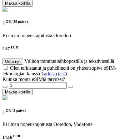
Maksa kortilla
GB /
30 päivää
3
Ei ilman nopeusrajoitusta
Ooredoo
EUR
9.37
Välitön toimitus sähköpostilla ja tekstiviestillä
Osta nyt
Olen tarkistanut ja puhelimeni on yhteensopiva eSIM-
teknologian kanssa
Tarkista tästä
Kuinka monta eSIMiä tarvitset?
Maksa kortilla
GB /
3 päivää
5
Ei ilman nopeusrajoitusta
Ooredoo, Vodafone
EUR
14.16