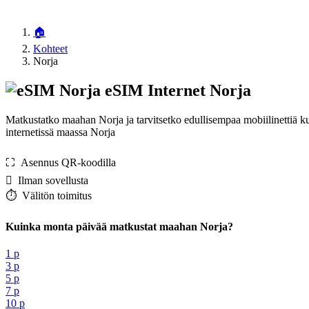
🏠
Kohteet
Norja
eSIM Internet Norja
Matkustatko maahan Norja ja tarvitsetko edullisempaa mobiilinettiä 
internetissä maassa Norja
⛶️️ Asennus QR-koodilla
️ Ilman sovellusta
⏱️️ Välitön toimitus
Kuinka monta päivää matkustat maahan Norja?
1 p
3 p
5 p
7 p
10 p