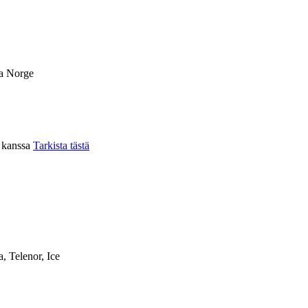
ia Norge
n kanssa
Tarkista tästä
a, Telenor, Ice