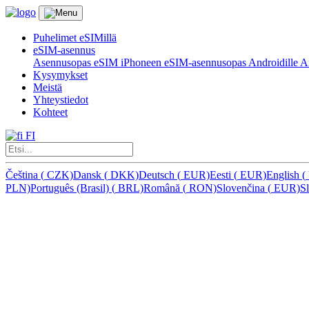
Puhelimet eSIMillä
eSIM-asennus
Asennusopas eSIM iPhoneen
eSIM-asennusopas Androidille
Ar
Kysymykset
Meistä
Yhteystiedot
Kohteet
FI
Čeština
(
CZK)
Dansk
(
DKK)
Deutsch
(
EUR)
Eesti
(
EUR)
English
(
PLN)
Português (Brasil)
(
BRL)
Română
(
RON)
Slovenčina
(
EUR)
S