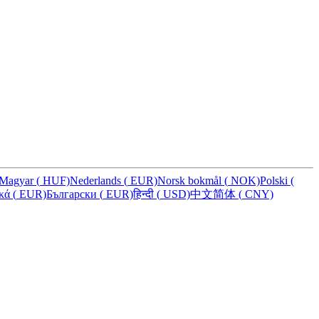
Magyar
(
HUF)
Nederlands
(
EUR)
Norsk bokmål
(
NOK)
Polski
(
ικά
(
EUR)
Български
(
EUR)
हिन्दी
(
USD)
中文简体
(
CNY)