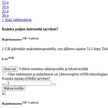
15 p
20 p
25 p
30 p
+ lisää vaihtoehtoja
Kuinka paljon internetiä tarvitset?
GB /
3 päivää
Rajoittamaton
2 GB päivittäin maksiminopeudella, sen jälkeen rajaton 512 kbps
Teli
EUR
8.24
Välitön toimitus sähköpostilla ja tekstiviestillä
Osta nyt
Olen tarkistanut ja puhelimeni on yhteensopiva eSIM-teknologia
Kuinka monta eSIMiä tarvitset?
Maksa kortilla
GB /
5 päivää
Rajoittamaton