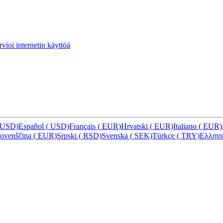
vioi internetin käyttöä
USD)
Español
(
USD)
Français
(
EUR)
Hrvatski
(
EUR)
Italiano
(
EUR)
lovenščina
(
EUR)
Srpski
(
RSD)
Svenska
(
SEK)
Türkçe
(
TRY)
Ελλην