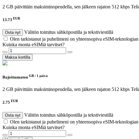
2 GB päivittäin maksiminopeudella, sen jälkeen rajaton 512 kbps
Teli
EUR
13.73
Välitön toimitus sähköpostilla ja tekstiviestillä
Osta nyt
Olen tarkistanut ja puhelimeni on yhteensopiva eSIM-teknologia
Kuinka monta eSIMiä tarvitset?
Maksa kortilla
GB /
1 päivä
Rajoittamaton
2 GB päivittäin maksiminopeudella, sen jälkeen rajaton 512 kbps
Teli
EUR
2.75
Välitön toimitus sähköpostilla ja tekstiviestillä
Osta nyt
Olen tarkistanut ja puhelimeni on yhteensopiva eSIM-teknologia
Kuinka monta eSIMiä tarvitset?