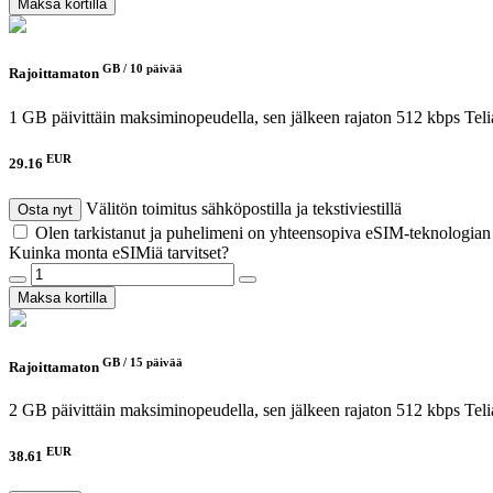
Maksa kortilla
GB /
10 päivää
Rajoittamaton
1 GB päivittäin maksiminopeudella, sen jälkeen rajaton 512 kbps
Tel
EUR
29.16
Välitön toimitus sähköpostilla ja tekstiviestillä
Osta nyt
Olen tarkistanut ja puhelimeni on yhteensopiva eSIM-teknologia
Kuinka monta eSIMiä tarvitset?
Maksa kortilla
GB /
15 päivää
Rajoittamaton
2 GB päivittäin maksiminopeudella, sen jälkeen rajaton 512 kbps
Teli
EUR
38.61