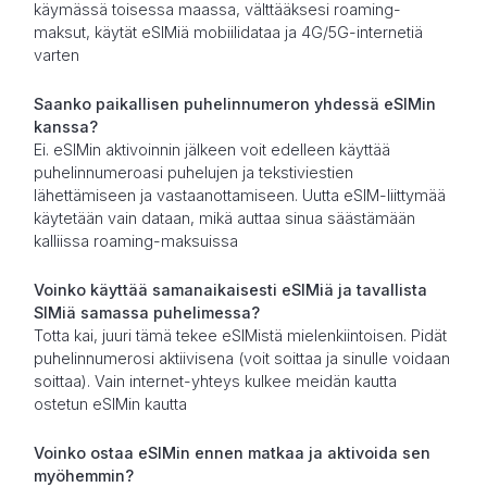
käymässä toisessa maassa, välttääksesi roaming-
maksut, käytät eSIMiä mobiilidataa ja 4G/5G-internetiä
varten
Saanko paikallisen puhelinnumeron yhdessä eSIMin
kanssa?
Ei. eSIMin aktivoinnin jälkeen voit edelleen käyttää
puhelinnumeroasi puhelujen ja tekstiviestien
lähettämiseen ja vastaanottamiseen. Uutta eSIM-liittymää
käytetään vain dataan, mikä auttaa sinua säästämään
kalliissa roaming-maksuissa
Voinko käyttää samanaikaisesti eSIMiä ja tavallista
SIMiä samassa puhelimessa?
Totta kai, juuri tämä tekee eSIMistä mielenkiintoisen. Pidät
puhelinnumerosi aktiivisena (voit soittaa ja sinulle voidaan
soittaa). Vain internet-yhteys kulkee meidän kautta
ostetun eSIMin kautta
Voinko ostaa eSIMin ennen matkaa ja aktivoida sen
myöhemmin?