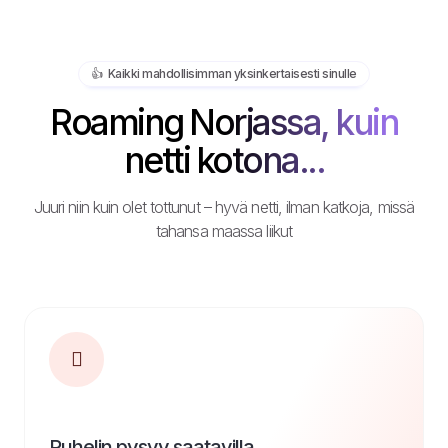
👍️ Kaikki mahdollisimman yksinkertaisesti sinulle
Roaming Norjassa, kuin
netti kotona...
Juuri niin kuin olet tottunut – hyvä netti, ilman katkoja, missä
tahansa maassa liikut
Puhelin pysyy saatavilla