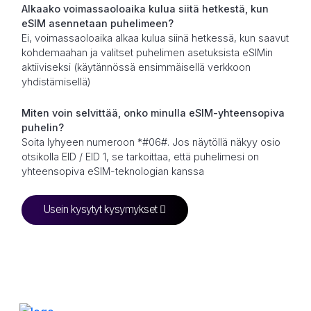
Alkaako voimassaoloaika kulua siitä hetkestä, kun
eSIM asennetaan puhelimeen?
Ei, voimassaoloaika alkaa kulua siinä hetkessä, kun saavut
kohdemaahan ja valitset puhelimen asetuksista eSIMin
aktiiviseksi (käytännössä ensimmäisellä verkkoon
yhdistämisellä)
Miten voin selvittää, onko minulla eSIM-yhteensopiva
puhelin?
Soita lyhyeen numeroon *#06#. Jos näytöllä näkyy osio
otsikolla EID / EID 1, se tarkoittaa, että puhelimesi on
yhteensopiva eSIM-teknologian kanssa
Usein kysytyt kysymykset