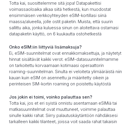
Totta kai, suosittelemme sitä jopa! Datapakettisi
voimassaoloaika alkaa siitä hetkestä, kun muodostat
ensimmäisen verkkoyhteyden eSIM-kortillasi siinä
maassa/alueella, jolle ostit paketin. Muista, että suurin
sallittu aika, jonka kuluessa sinun on aloitettava ostamasi
datapaketin käyttö, on 6 kuukautta ostohetkestä
Onko eSIM:iin liittyviä lisämaksuja?
Ei, eSIM-suunnitelmat ovat ennakkomaksettuja, ja näytetyt
hinnat sisältävät kaikki verot. eSIM-datasuunnitelmamme
on tarkoitettu korvaamaan kotimaasi operaattorin
roaming-suunnitelman. Sinulta ei veloiteta ylimääräistä niin
kauan kuin eSIM on asennettu ja määritetty oikein ja
perinteisen SIM-kortin roaming on poistettu käytöstä
Jos jokin ei toimi, voinko palauttaa sen?
Totta kai, jos et eri syistä onnistu asentamaan eSIMiä tai
matkasuunnitelmat ovat muuttuneet, voimme palauttaa
sinulle kaikki rahat. Siirry palautuskäytäntöön nähdäksesi
tarkalleen kaikki tilanteet, joissa voit saada rahat takaisin