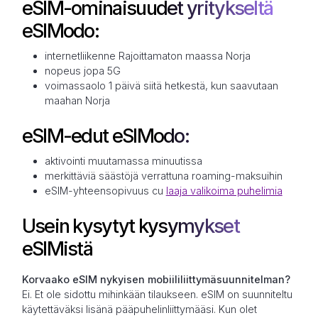
eSIM-ominaisuudet yritykseltä
eSIModo:
internetliikenne Rajoittamaton maassa Norja
nopeus jopa 5G
voimassaolo 1 päivä siitä hetkestä, kun saavutaan
maahan Norja
eSIM-edut eSIModo:
aktivointi muutamassa minuutissa
merkittäviä säästöjä verrattuna roaming-maksuihin
eSIM-yhteensopivuus cu
laaja valikoima puhelimia
Usein kysytyt kysymykset
eSIMistä
Korvaako eSIM nykyisen mobiililiittymäsuunnitelman?
Ei. Et ole sidottu mihinkään tilaukseen. eSIM on suunniteltu
käytettäväksi lisänä pääpuhelinliittymääsi. Kun olet