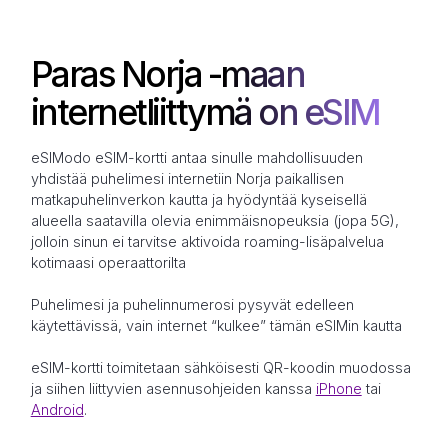
Paras Norja -maan
internetliittymä on eSIM
eSIModo eSIM-kortti antaa sinulle mahdollisuuden
yhdistää puhelimesi internetiin Norja paikallisen
matkapuhelinverkon kautta ja hyödyntää kyseisellä
alueella saatavilla olevia enimmäisnopeuksia (jopa 5G),
jolloin sinun ei tarvitse aktivoida roaming-lisäpalvelua
kotimaasi operaattorilta
Puhelimesi ja puhelinnumerosi pysyvät edelleen
käytettävissä, vain internet “kulkee” tämän eSIMin kautta
eSIM-kortti toimitetaan sähköisesti QR-koodin muodossa
ja siihen liittyvien asennusohjeiden kanssa
iPhone
tai
Android
.