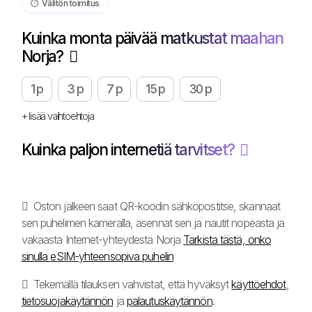
⏱️️ Välitön toimitus
Kuinka monta päivää matkustat maahan
Norja?
1 p
3 p
7 p
15 p
30 p
+ lisää vaihtoehtoja
Kuinka paljon internetiä tarvitset?
Oston jälkeen saat QR-koodin sähköpostitse, skannaat
sen puhelimen kameralla, asennat sen ja nautit nopeasta ja
vakaasta Internet-yhteydestä Norja
Tarkista tästä, onko
sinulla eSIM-yhteensopiva puhelin
Tekemällä tilauksen vahvistat, että hyväksyt
käyttöehdot
,
tietosuojakäytännön
ja
palautuskäytännön
.