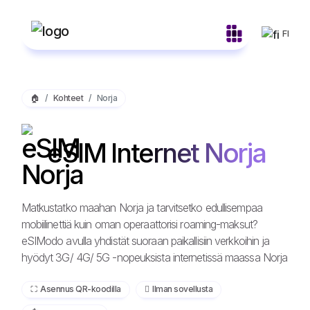
FI
🏠
Kohteet
Norja
eSIM Internet Norja
Matkustatko maahan Norja ja tarvitsetko edullisempaa
mobiilinettiä kuin oman operaattorisi roaming-maksut?
eSIModo avulla yhdistät suoraan paikallisiin verkkoihin ja
hyödyt 3G/ 4G/ 5G -nopeuksista internetissä maassa Norja
⛶️️ Asennus QR-koodilla
️ Ilman sovellusta