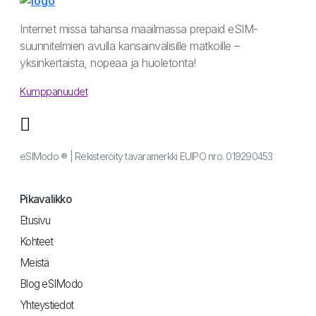
Internet missä tahansa maailmassa prepaid eSIM-
suunnitelmien avulla kansainvälisille matkoille –
yksinkertaista, nopeaa ja huoletonta!
Kumppanuudet
eSIModo ® | Rekisteröity tavaramerkki EUIPO nro. 019290453
Pikavalikko
Etusivu
Kohteet
Meistä
Blog eSIModo
Yhteystiedot