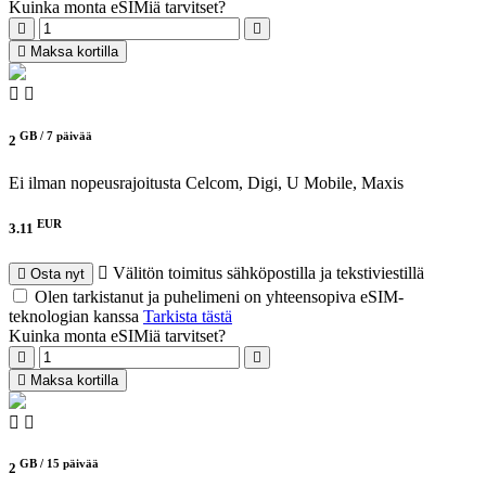
Kuinka monta eSIMiä tarvitset?
Maksa kortilla
GB /
7 päivää
2
Ei ilman nopeusrajoitusta
Celcom, Digi, U Mobile, Maxis
EUR
3.11
Välitön toimitus sähköpostilla ja tekstiviestillä
Osta nyt
Olen tarkistanut ja puhelimeni on yhteensopiva eSIM-
teknologian kanssa
Tarkista tästä
Kuinka monta eSIMiä tarvitset?
Maksa kortilla
GB /
15 päivää
2