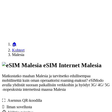
🏠
Kohteet
Malesia
eSIM Internet Malesia
Matkustatko maahan Malesia ja tarvitsetko edullisempaa
mobiilinettiä kuin oman operaattorisi roaming-maksut? eSIModo
avulla yhdistät suoraan paikallisiin verkkoihin ja hyödyt 3G/ 4G/ 5G
-nopeuksista internetissä maassa Malesia
⛶️️ Asennus QR-koodilla
️ Ilman sovellusta