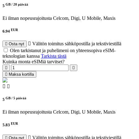
GB /
20 päivää
5
Ei ilman nopeusrajoitusta
Celcom, Digi, U Mobile, Maxis
EUR
6.94
Välitön toimitus sähköpostilla ja tekstiviestillä
Osta nyt
Olen tarkistanut ja puhelimeni on yhteensopiva eSIM-
teknologian kanssa
Tarkista tästä
Kuinka monta eSIMiä tarvitset?
Maksa kortilla
GB /
5 päivää
5
Ei ilman nopeusrajoitusta
Celcom, Digi, U Mobile, Maxis
EUR
5.83
Välitön toimitus sähköpostilla ja tekstiviestillä
Osta nyt