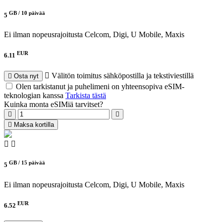
GB /
10 päivää
5
Ei ilman nopeusrajoitusta
Celcom, Digi, U Mobile, Maxis
EUR
6.11
Välitön toimitus sähköpostilla ja tekstiviestillä
Osta nyt
Olen tarkistanut ja puhelimeni on yhteensopiva eSIM-
teknologian kanssa
Tarkista tästä
Kuinka monta eSIMiä tarvitset?
Maksa kortilla
GB /
15 päivää
5
Ei ilman nopeusrajoitusta
Celcom, Digi, U Mobile, Maxis
EUR
6.52