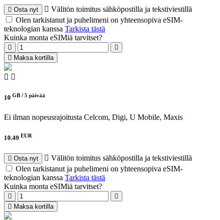
Välitön toimitus sähköpostilla ja tekstiviestillä
Osta nyt
Olen tarkistanut ja puhelimeni on yhteensopiva eSIM-
teknologian kanssa
Tarkista tästä
Kuinka monta eSIMiä tarvitset?
Maksa kortilla
GB /
5 päivää
10
Ei ilman nopeusrajoitusta
Celcom, Digi, U Mobile, Maxis
EUR
10.49
Välitön toimitus sähköpostilla ja tekstiviestillä
Osta nyt
Olen tarkistanut ja puhelimeni on yhteensopiva eSIM-
teknologian kanssa
Tarkista tästä
Kuinka monta eSIMiä tarvitset?
Maksa kortilla