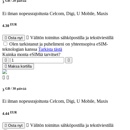
GB /
20 päivää
3
Ei ilman nopeusrajoitusta
Celcom, Digi, U Mobile, Maxis
EUR
4.30
Välitön toimitus sähköpostilla ja tekstiviestillä
Osta nyt
Olen tarkistanut ja puhelimeni on yhteensopiva eSIM-
teknologian kanssa
Tarkista tästä
Kuinka monta eSIMiä tarvitset?
Maksa kortilla
GB /
30 päivää
3
Ei ilman nopeusrajoitusta
Celcom, Digi, U Mobile, Maxis
EUR
4.44
Välitön toimitus sähköpostilla ja tekstiviestillä
Osta nyt