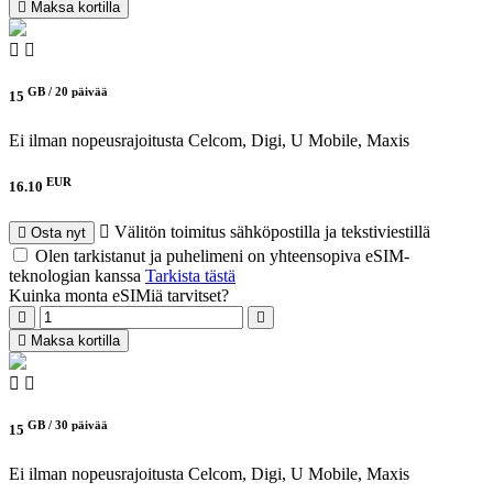
Maksa kortilla
GB /
20 päivää
15
Ei ilman nopeusrajoitusta
Celcom, Digi, U Mobile, Maxis
EUR
16.10
Välitön toimitus sähköpostilla ja tekstiviestillä
Osta nyt
Olen tarkistanut ja puhelimeni on yhteensopiva eSIM-
teknologian kanssa
Tarkista tästä
Kuinka monta eSIMiä tarvitset?
Maksa kortilla
GB /
30 päivää
15
Ei ilman nopeusrajoitusta
Celcom, Digi, U Mobile, Maxis