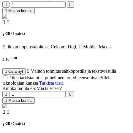
Maksa kortilla
GB /
3 päivää
1
Ei ilman nopeusrajoitusta
Celcom, Digi, U Mobile, Maxis
EUR
3.16
Välitön toimitus sähköpostilla ja tekstiviestillä
Osta nyt
Olen tarkistanut ja puhelimeni on yhteensopiva eSIM-
teknologian kanssa
Tarkista tästä
Kuinka monta eSIMiä tarvitset?
Maksa kortilla
GB /
7 päivää
1