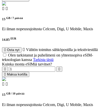
GB /
7 päivää
15
Ei ilman nopeusrajoitusta
Celcom, Digi, U Mobile, Maxis
EUR
14.85
Välitön toimitus sähköpostilla ja tekstiviestillä
Osta nyt
Olen tarkistanut ja puhelimeni on yhteensopiva eSIM-
teknologian kanssa
Tarkista tästä
Kuinka monta eSIMiä tarvitset?
Maksa kortilla
GB /
10 päivää
15
Ei ilman nopeusrajoitusta
Celcom, Digi, U Mobile, Maxis