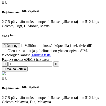
GB /
25 päivää
Rajoittamaton
2 GB päivittäin maksiminopeudella, sen jälkeen rajaton 512 kbps
Celcom, Digi, U Mobile, Maxis
EUR
49.44
Välitön toimitus sähköpostilla ja tekstiviestillä
Osta nyt
Olen tarkistanut ja puhelimeni on yhteensopiva eSIM-
teknologian kanssa
Tarkista tästä
Kuinka monta eSIMiä tarvitset?
Maksa kortilla
GB /
30 päivää
Rajoittamaton
2 GB päivittäin maksiminopeudella, sen jälkeen rajaton 512 kbps
Celcom Malaysia, Digi Malaysia