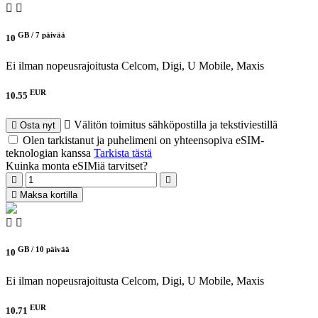
GB /
7 päivää
10
Ei ilman nopeusrajoitusta
Celcom, Digi, U Mobile, Maxis
EUR
10.55
Välitön toimitus sähköpostilla ja tekstiviestillä
Osta nyt
Olen tarkistanut ja puhelimeni on yhteensopiva eSIM-
teknologian kanssa
Tarkista tästä
Kuinka monta eSIMiä tarvitset?
Maksa kortilla
GB /
10 päivää
10
Ei ilman nopeusrajoitusta
Celcom, Digi, U Mobile, Maxis
EUR
10.71