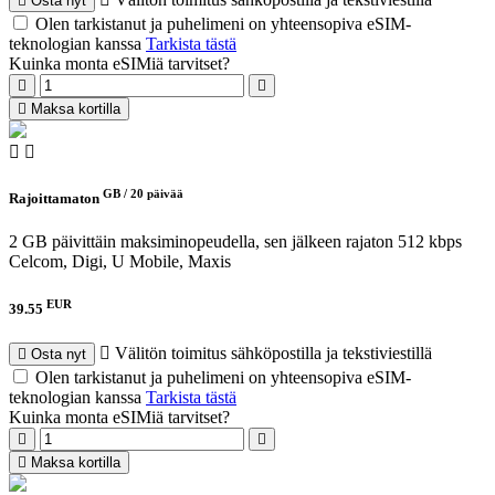
Osta nyt
Olen tarkistanut ja puhelimeni on yhteensopiva eSIM-
teknologian kanssa
Tarkista tästä
Kuinka monta eSIMiä tarvitset?
Maksa kortilla
GB /
20 päivää
Rajoittamaton
2 GB päivittäin maksiminopeudella, sen jälkeen rajaton 512 kbps
Celcom, Digi, U Mobile, Maxis
EUR
39.55
Välitön toimitus sähköpostilla ja tekstiviestillä
Osta nyt
Olen tarkistanut ja puhelimeni on yhteensopiva eSIM-
teknologian kanssa
Tarkista tästä
Kuinka monta eSIMiä tarvitset?
Maksa kortilla