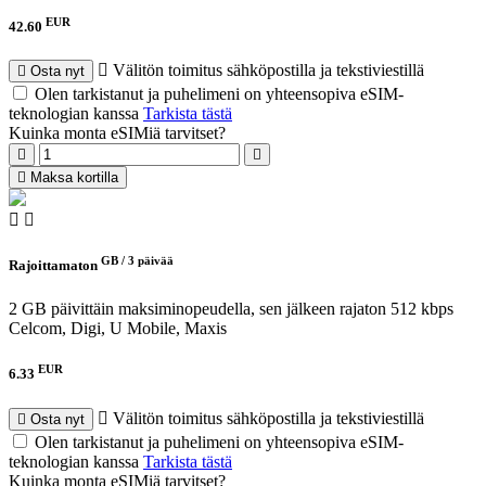
EUR
42.60
Välitön toimitus sähköpostilla ja tekstiviestillä
Osta nyt
Olen tarkistanut ja puhelimeni on yhteensopiva eSIM-
teknologian kanssa
Tarkista tästä
Kuinka monta eSIMiä tarvitset?
Maksa kortilla
GB /
3 päivää
Rajoittamaton
2 GB päivittäin maksiminopeudella, sen jälkeen rajaton 512 kbps
Celcom, Digi, U Mobile, Maxis
EUR
6.33
Välitön toimitus sähköpostilla ja tekstiviestillä
Osta nyt
Olen tarkistanut ja puhelimeni on yhteensopiva eSIM-
teknologian kanssa
Tarkista tästä
Kuinka monta eSIMiä tarvitset?