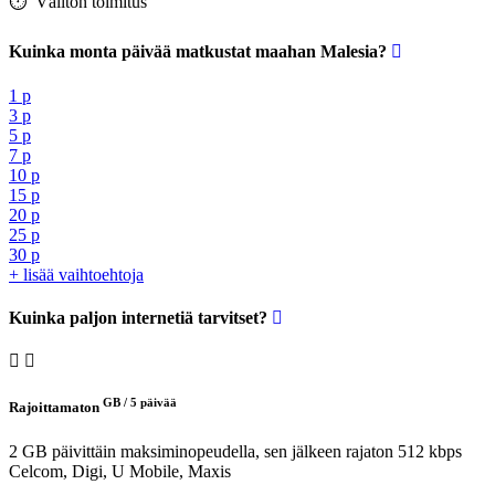
⏱️️ Välitön toimitus
Kuinka monta päivää matkustat maahan Malesia?
1 p
3 p
5 p
7 p
10 p
15 p
20 p
25 p
30 p
+ lisää vaihtoehtoja
Kuinka paljon internetiä tarvitset?
GB /
5 päivää
Rajoittamaton
2 GB päivittäin maksiminopeudella, sen jälkeen rajaton 512 kbps
Celcom, Digi, U Mobile, Maxis