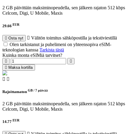
2 GB päivittäin maksiminopeudella, sen jälkeen rajaton 512 kbps
Celcom, Digi, U Mobile, Maxis
EUR
29.66
Välitön toimitus sähköpostilla ja tekstiviestillä
Osta nyt
Olen tarkistanut ja puhelimeni on yhteensopiva eSIM-
teknologian kanssa
Tarkista tästä
Kuinka monta eSIMiä tarvitset?
Maksa kortilla
GB /
7 päivää
Rajoittamaton
2 GB päivittäin maksiminopeudella, sen jälkeen rajaton 512 kbps
Celcom, Digi, U Mobile, Maxis
EUR
14.77
Välitön toimitus sähköpostilla ja tekstiviestillä