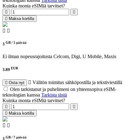
teknologian kanssa
Tarkista tästä
Kuinka monta eSIMiä tarvitset?
Maksa kortilla
GB /
5 päivää
3
Ei ilman nopeusrajoitusta
Celcom, Digi, U Mobile, Maxis
EUR
3.89
Välitön toimitus sähköpostilla ja tekstiviestillä
Osta nyt
Olen tarkistanut ja puhelimeni on yhteensopiva eSIM-
teknologian kanssa
Tarkista tästä
Kuinka monta eSIMiä tarvitset?
Maksa kortilla
GB /
7 päivää
3