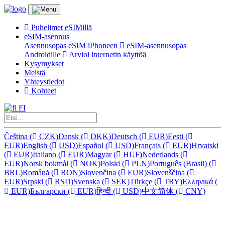
Puhelimet eSIMillä
eSIM-asennus
Asennusopas eSIM iPhoneen
eSIM-asennusopas
Androidille
Arvioi internetin käyttöä
Kysymykset
Meistä
Yhteystiedot
Kohteet
FI
Čeština
(
CZK)
Dansk
(
DKK)
Deutsch
(
EUR)
Eesti
(
EUR)
English
(
USD)
Español
(
USD)
Français
(
EUR)
Hrvatski
(
EUR)
Italiano
(
EUR)
Magyar
(
HUF)
Nederlands
(
EUR)
Norsk bokmål
(
NOK)
Polski
(
PLN)
Português (Brasil)
(
BRL)
Română
(
RON)
Slovenčina
(
EUR)
Slovenščina
(
EUR)
Srpski
(
RSD)
Svenska
(
SEK)
Türkçe
(
TRY)
Ελληνικά
(
EUR)
Български
(
EUR)
हिन्दी
(
USD)
中文简体
(
CNY)