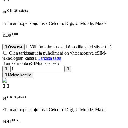
GB /
20 päivää
10
Ei ilman nopeusrajoitusta
Celcom, Digi, U Mobile, Maxis
EUR
11.38
Välitön toimitus sähköpostilla ja tekstiviestillä
Osta nyt
Olen tarkistanut ja puhelimeni on yhteensopiva eSIM-
teknologian kanssa
Tarkista tästä
Kuinka monta eSIMiä tarvitset?
Maksa kortilla
GB /
3 päivää
10
Ei ilman nopeusrajoitusta
Celcom, Digi, U Mobile, Maxis
EUR
10.41