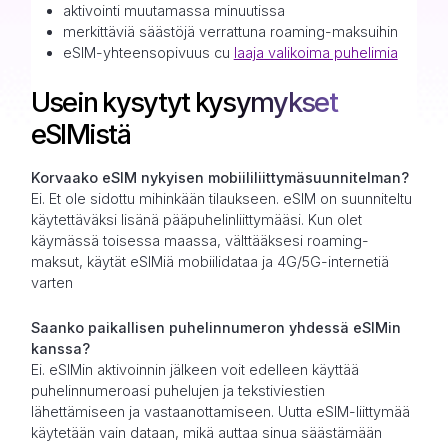
aktivointi muutamassa minuutissa
merkittäviä säästöjä verrattuna roaming-maksuihin
eSIM-yhteensopivuus cu
laaja valikoima puhelimia
Usein kysytyt kysymykset
eSIMistä
Korvaako eSIM nykyisen mobiililiittymäsuunnitelman?
Ei. Et ole sidottu mihinkään tilaukseen. eSIM on suunniteltu
käytettäväksi lisänä pääpuhelinliittymääsi. Kun olet
käymässä toisessa maassa, välttääksesi roaming-
maksut, käytät eSIMiä mobiilidataa ja 4G/5G-internetiä
varten
Saanko paikallisen puhelinnumeron yhdessä eSIMin
kanssa?
Ei. eSIMin aktivoinnin jälkeen voit edelleen käyttää
puhelinnumeroasi puhelujen ja tekstiviestien
lähettämiseen ja vastaanottamiseen. Uutta eSIM-liittymää
käytetään vain dataan, mikä auttaa sinua säästämään