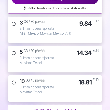
Välitön toimitus sähköpostilla ja tekstiviestillä
EUR
3
9.84
GB /
30 päivää
Ei ilman nopeusrajoitusta
AT&T Mexico, Movistar Mexico, AT&T
EUR
5
14.34
GB /
30 päivää
Ei ilman nopeusrajoitusta
Movistar, Telcel
EUR
10
18.81
GB /
3 päivää
Ei ilman nopeusrajoitusta
Movistar, Telcel