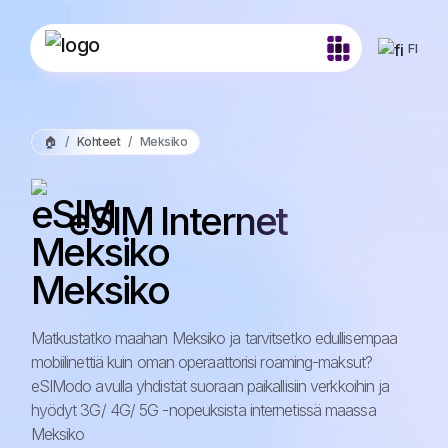
FI
🏠
Kohteet
Meksiko
eSIM Internet
Meksiko
Matkustatko maahan Meksiko ja tarvitsetko edullisempaa
mobiilinettiä kuin oman operaattorisi roaming-maksut?
eSIModo avulla yhdistät suoraan paikallisiin verkkoihin ja
hyödyt 3G/ 4G/ 5G -nopeuksista internetissä maassa
Meksiko