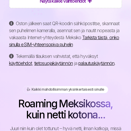
Näytä kaikki vaihtoehdot
Oston jälkeen saat QR-koodin sähköpostitse, skannaat
sen puhelimen kameralla, asennat sen ja nautit nopeasta ja
vakaasta Internet-yhteydestä Meksiko
Tarkista tästä, onko
sinulla eSIM-yhteensopiva puhelin
Tekemällä tilauksen vahvistat, että hyväksyt
käyttöehdot
,
tietosuojakäytännön
ja
palautuskäytännön
.
👍️ Kaikki mahdollisimman yksinkertaisesti sinulle
Roaming Meksikossa,
kuin netti kotona...
Juuri niin kuin olet tottunut – hyvä netti, ilman katkoja, missä