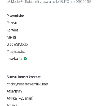
eSIModo ® | Rekisteröity tavaramerkki EUIPO nro. 019290453
Pikavalikko
Etusivu
Kohteet
Meistä
Blog eSIModo
Yhteystiedot
Live-kartta
Suosituimmat kohteet
Yhdistyneet arabiemiirikunnat
Afganistan
Afrikka (+25 maat)
Albania