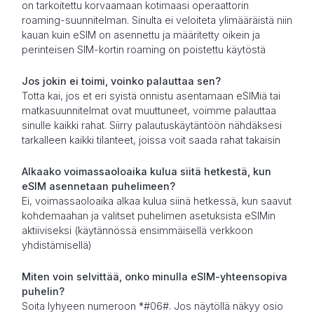
on tarkoitettu korvaamaan kotimaasi operaattorin
roaming-suunnitelman. Sinulta ei veloiteta ylimääräistä niin
kauan kuin eSIM on asennettu ja määritetty oikein ja
perinteisen SIM-kortin roaming on poistettu käytöstä
Jos jokin ei toimi, voinko palauttaa sen?
Totta kai, jos et eri syistä onnistu asentamaan eSIMiä tai
matkasuunnitelmat ovat muuttuneet, voimme palauttaa
sinulle kaikki rahat. Siirry palautuskäytäntöön nähdäksesi
tarkalleen kaikki tilanteet, joissa voit saada rahat takaisin
Alkaako voimassaoloaika kulua siitä hetkestä, kun
eSIM asennetaan puhelimeen?
Ei, voimassaoloaika alkaa kulua siinä hetkessä, kun saavut
kohdemaahan ja valitset puhelimen asetuksista eSIMin
aktiiviseksi (käytännössä ensimmäisellä verkkoon
yhdistämisellä)
Miten voin selvittää, onko minulla eSIM-yhteensopiva
puhelin?
Soita lyhyeen numeroon *#06#. Jos näytöllä näkyy osio