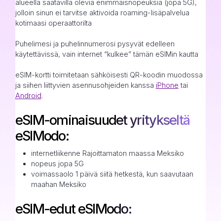
alueella saatavilla olevia enimmäisnopeuksia (jopa 5G),
jolloin sinun ei tarvitse aktivoida roaming-lisäpalvelua
kotimaasi operaattorilta
Puhelimesi ja puhelinnumerosi pysyvät edelleen
käytettävissä, vain internet “kulkee” tämän eSIMin kautta
eSIM-kortti toimitetaan sähköisesti QR-koodin muodossa
ja siihen liittyvien asennusohjeiden kanssa
iPhone
tai
Android
.
eSIM-ominaisuudet yritykseltä
eSIModo:
internetliikenne Rajoittamaton maassa Meksiko
nopeus jopa 5G
voimassaolo 1 päivä siitä hetkestä, kun saavutaan
maahan Meksiko
eSIM-edut eSIModo: