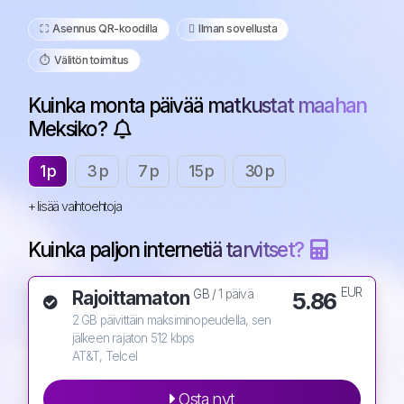
⛶️️ Asennus QR-koodilla
️ Ilman sovellusta
⏱️️ Välitön toimitus
Kuinka monta päivää matkustat maahan
Meksiko?
1 p
3 p
7 p
15 p
30 p
+ lisää vaihtoehtoja
Kuinka paljon internetiä tarvitset?
EUR
Rajoittamaton
5.86
GB /
1 päivä
2 GB päivittäin maksiminopeudella, sen
jälkeen rajaton 512 kbps
AT&T, Telcel
Osta nyt