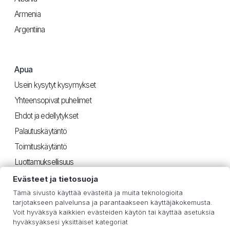
Armenia
Argentiina
Apua
Usein kysytyt kysymykset
Yhteensopivat puhelimet
Ehdot ja edellytykset
Palautuskäytäntö
Toimituskäytäntö
Luottamuksellisuus
Evästeet ja tietosuoja
Tämä sivusto käyttää evästeitä ja muita teknologioita
Hyödyllinen
tarjotakseen palvelunsa ja parantaakseen käyttäjäkokemusta.
Voit hyväksyä kaikkien evästeiden käytön tai käyttää asetuksia
iOS-ohjeet
hyväksyäksesi yksittäiset kategoriat