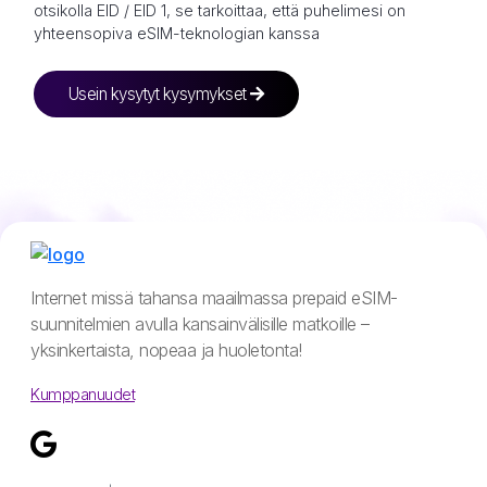
otsikolla EID / EID 1, se tarkoittaa, että puhelimesi on
yhteensopiva eSIM-teknologian kanssa
Usein kysytyt kysymykset
Internet missä tahansa maailmassa prepaid eSIM-
suunnitelmien avulla kansainvälisille matkoille –
yksinkertaista, nopeaa ja huoletonta!
Kumppanuudet