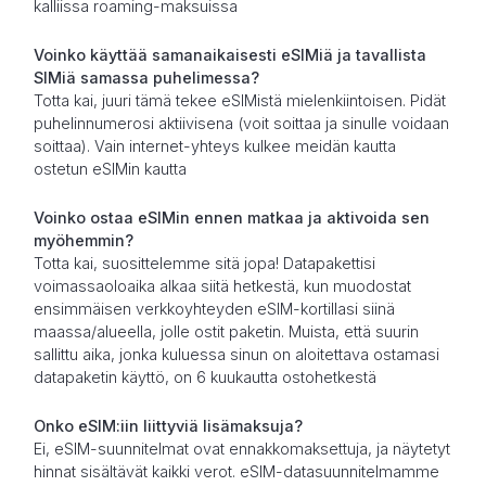
kalliissa roaming-maksuissa
Voinko käyttää samanaikaisesti eSIMiä ja tavallista
SIMiä samassa puhelimessa?
Totta kai, juuri tämä tekee eSIMistä mielenkiintoisen. Pidät
puhelinnumerosi aktiivisena (voit soittaa ja sinulle voidaan
soittaa). Vain internet-yhteys kulkee meidän kautta
ostetun eSIMin kautta
Voinko ostaa eSIMin ennen matkaa ja aktivoida sen
myöhemmin?
Totta kai, suosittelemme sitä jopa! Datapakettisi
voimassaoloaika alkaa siitä hetkestä, kun muodostat
ensimmäisen verkkoyhteyden eSIM-kortillasi siinä
maassa/alueella, jolle ostit paketin. Muista, että suurin
sallittu aika, jonka kuluessa sinun on aloitettava ostamasi
datapaketin käyttö, on 6 kuukautta ostohetkestä
Onko eSIM:iin liittyviä lisämaksuja?
Ei, eSIM-suunnitelmat ovat ennakkomaksettuja, ja näytetyt
hinnat sisältävät kaikki verot. eSIM-datasuunnitelmamme