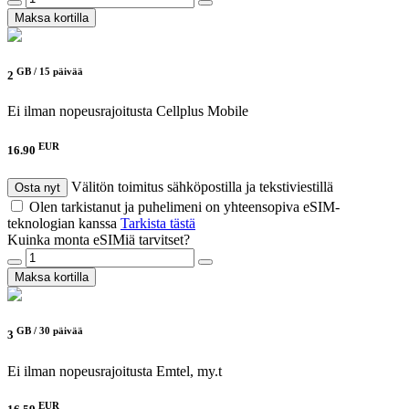
Maksa kortilla
GB /
15 päivää
2
Ei ilman nopeusrajoitusta
Cellplus Mobile
EUR
16.90
Välitön toimitus sähköpostilla ja tekstiviestillä
Osta nyt
Olen tarkistanut ja puhelimeni on yhteensopiva eSIM-
teknologian kanssa
Tarkista tästä
Kuinka monta eSIMiä tarvitset?
Maksa kortilla
GB /
30 päivää
3
Ei ilman nopeusrajoitusta
Emtel, my.t
EUR