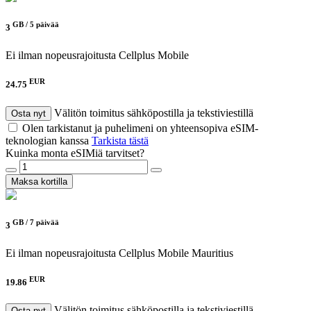
GB /
5 päivää
3
Ei ilman nopeusrajoitusta
Cellplus Mobile
EUR
24.75
Välitön toimitus sähköpostilla ja tekstiviestillä
Osta nyt
Olen tarkistanut ja puhelimeni on yhteensopiva eSIM-
teknologian kanssa
Tarkista tästä
Kuinka monta eSIMiä tarvitset?
Maksa kortilla
GB /
7 päivää
3
Ei ilman nopeusrajoitusta
Cellplus Mobile Mauritius
EUR
19.86
Välitön toimitus sähköpostilla ja tekstiviestillä
Osta nyt