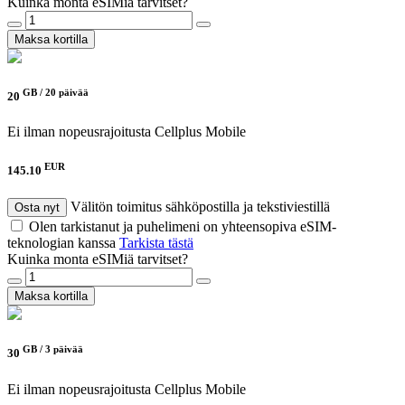
Kuinka monta eSIMiä tarvitset?
Maksa kortilla
GB /
20 päivää
20
Ei ilman nopeusrajoitusta
Cellplus Mobile
EUR
145.10
Välitön toimitus sähköpostilla ja tekstiviestillä
Osta nyt
Olen tarkistanut ja puhelimeni on yhteensopiva eSIM-
teknologian kanssa
Tarkista tästä
Kuinka monta eSIMiä tarvitset?
Maksa kortilla
GB /
3 päivää
30
Ei ilman nopeusrajoitusta
Cellplus Mobile