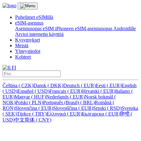
Puhelimet eSIMillä
eSIM-asennus
Asennusopas eSIM iPhoneen
eSIM-asennusopas Androidille
Arvioi internetin käyttöä
Kysymykset
Meistä
Yhteystiedot
Kohteet
FI
Čeština
(
CZK)
Dansk
(
DKK)
Deutsch
(
EUR)
Eesti
(
EUR)
English
(
USD)
Español
(
USD)
Français
(
EUR)
Hrvatski
(
EUR)
Italiano
(
EUR)
Magyar
(
HUF)
Nederlands
(
EUR)
Norsk bokmål
(
NOK)
Polski
(
PLN)
Português (Brasil)
(
BRL)
Română
(
RON)
Slovenčina
(
EUR)
Slovenščina
(
EUR)
Srpski
(
RSD)
Svenska
(
SEK)
Türkçe
(
TRY)
Ελληνικά
(
EUR)
Български
(
EUR)
हिन्दी
(
USD)
中文简体
(
CNY)