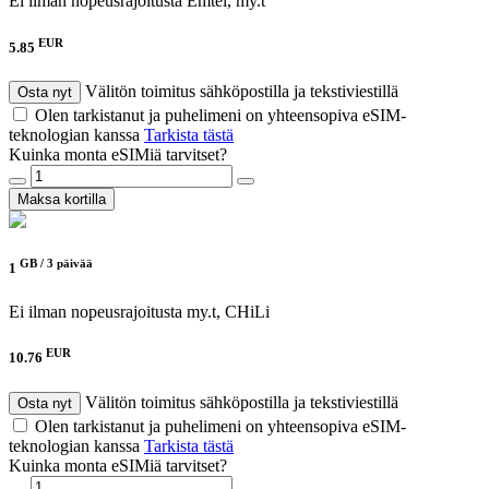
Ei ilman nopeusrajoitusta
Emtel, my.t
EUR
5.85
Välitön toimitus sähköpostilla ja tekstiviestillä
Osta nyt
Olen tarkistanut ja puhelimeni on yhteensopiva eSIM-
teknologian kanssa
Tarkista tästä
Kuinka monta eSIMiä tarvitset?
Maksa kortilla
GB /
3 päivää
1
Ei ilman nopeusrajoitusta
my.t, CHiLi
EUR
10.76
Välitön toimitus sähköpostilla ja tekstiviestillä
Osta nyt
Olen tarkistanut ja puhelimeni on yhteensopiva eSIM-
teknologian kanssa
Tarkista tästä
Kuinka monta eSIMiä tarvitset?