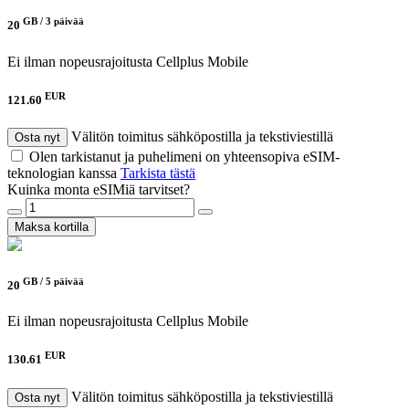
GB /
3 päivää
20
Ei ilman nopeusrajoitusta
Cellplus Mobile
EUR
121.60
Välitön toimitus sähköpostilla ja tekstiviestillä
Osta nyt
Olen tarkistanut ja puhelimeni on yhteensopiva eSIM-
teknologian kanssa
Tarkista tästä
Kuinka monta eSIMiä tarvitset?
Maksa kortilla
GB /
5 päivää
20
Ei ilman nopeusrajoitusta
Cellplus Mobile
EUR
130.61
Välitön toimitus sähköpostilla ja tekstiviestillä
Osta nyt