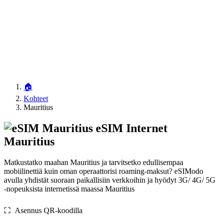
🏠
Kohteet
Mauritius
eSIM Internet
Mauritius
Matkustatko maahan Mauritius ja tarvitsetko edullisempaa
mobiilinettiä kuin oman operaattorisi roaming-maksut? eSIModo
avulla yhdistät suoraan paikallisiin verkkoihin ja hyödyt 3G/ 4G/ 5G
-nopeuksista internetissä maassa Mauritius
⛶️️ Asennus QR-koodilla