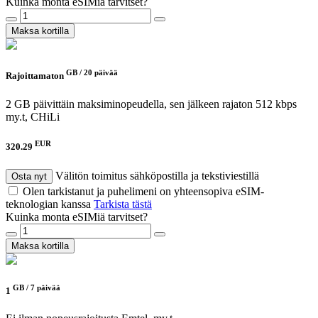
Kuinka monta eSIMiä tarvitset?
Maksa kortilla
GB /
20 päivää
Rajoittamaton
2 GB päivittäin maksiminopeudella, sen jälkeen rajaton 512 kbps
my.t, CHiLi
EUR
320.29
Välitön toimitus sähköpostilla ja tekstiviestillä
Osta nyt
Olen tarkistanut ja puhelimeni on yhteensopiva eSIM-
teknologian kanssa
Tarkista tästä
Kuinka monta eSIMiä tarvitset?
Maksa kortilla
GB /
7 päivää
1