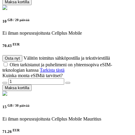
Maksa kortilla
GB /
20 päivää
10
Ei ilman nopeusrajoitusta
Cellplus Mobile
EUR
70.43
Välitön toimitus sähköpostilla ja tekstiviestillä
Osta nyt
Olen tarkistanut ja puhelimeni on yhteensopiva eSIM-
teknologian kanssa
Tarkista tästä
Kuinka monta eSIMiä tarvitset?
Maksa kortilla
GB /
30 päivää
15
Ei ilman nopeusrajoitusta
Cellplus Mobile Mauritius
EUR
71.26