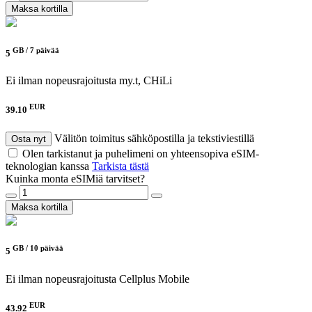
Maksa kortilla
GB /
7 päivää
5
Ei ilman nopeusrajoitusta
my.t, CHiLi
EUR
39.10
Välitön toimitus sähköpostilla ja tekstiviestillä
Osta nyt
Olen tarkistanut ja puhelimeni on yhteensopiva eSIM-
teknologian kanssa
Tarkista tästä
Kuinka monta eSIMiä tarvitset?
Maksa kortilla
GB /
10 päivää
5
Ei ilman nopeusrajoitusta
Cellplus Mobile
EUR
43.92