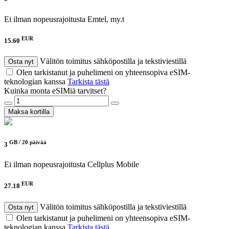
Ei ilman nopeusrajoitusta
Emtel, my.t
EUR
15.60
Välitön toimitus sähköpostilla ja tekstiviestillä
Osta nyt
Olen tarkistanut ja puhelimeni on yhteensopiva eSIM-
teknologian kanssa
Tarkista tästä
Kuinka monta eSIMiä tarvitset?
Maksa kortilla
GB /
20 päivää
3
Ei ilman nopeusrajoitusta
Cellplus Mobile
EUR
27.18
Välitön toimitus sähköpostilla ja tekstiviestillä
Osta nyt
Olen tarkistanut ja puhelimeni on yhteensopiva eSIM-
teknologian kanssa
Tarkista tästä