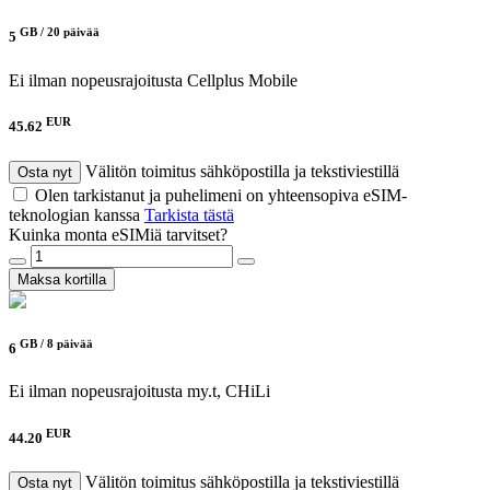
GB /
20 päivää
5
Ei ilman nopeusrajoitusta
Cellplus Mobile
EUR
45.62
Välitön toimitus sähköpostilla ja tekstiviestillä
Osta nyt
Olen tarkistanut ja puhelimeni on yhteensopiva eSIM-
teknologian kanssa
Tarkista tästä
Kuinka monta eSIMiä tarvitset?
Maksa kortilla
GB /
8 päivää
6
Ei ilman nopeusrajoitusta
my.t, CHiLi
EUR
44.20
Välitön toimitus sähköpostilla ja tekstiviestillä
Osta nyt