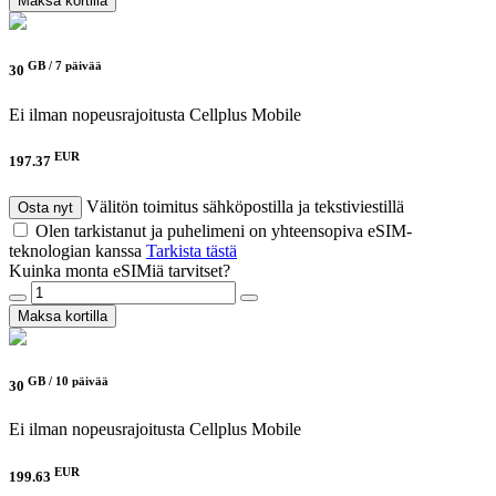
Maksa kortilla
GB /
7 päivää
30
Ei ilman nopeusrajoitusta
Cellplus Mobile
EUR
197.37
Välitön toimitus sähköpostilla ja tekstiviestillä
Osta nyt
Olen tarkistanut ja puhelimeni on yhteensopiva eSIM-
teknologian kanssa
Tarkista tästä
Kuinka monta eSIMiä tarvitset?
Maksa kortilla
GB /
10 päivää
30
Ei ilman nopeusrajoitusta
Cellplus Mobile
EUR
199.63