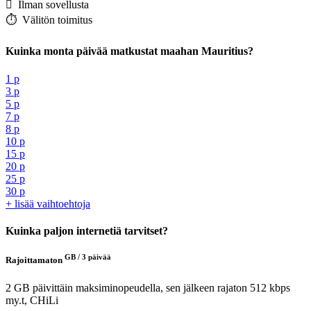
️ Ilman sovellusta
⏱️️ Välitön toimitus
Kuinka monta päivää matkustat maahan Mauritius?
1 p
3 p
5 p
7 p
8 p
10 p
15 p
20 p
25 p
30 p
+ lisää vaihtoehtoja
Kuinka paljon internetiä tarvitset?
GB /
3 päivää
Rajoittamaton
2 GB päivittäin maksiminopeudella, sen jälkeen rajaton 512 kbps
my.t, CHiLi