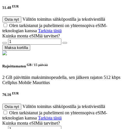
EUR
51.48
Välitön toimitus sähköpostilla ja tekstiviestillä
Osta nyt
Olen tarkistanut ja puhelimeni on yhteensopiva eSIM-
teknologian kanssa
Tarkista tästä
Kuinka monta eSIMiä tarvitset?
Maksa kortilla
GB /
15 päivää
Rajoittamaton
2 GB päivittäin maksiminopeudella, sen jälkeen rajaton 512 kbps
Cellplus Mobile Mauritius
EUR
76.16
Välitön toimitus sähköpostilla ja tekstiviestillä
Osta nyt
Olen tarkistanut ja puhelimeni on yhteensopiva eSIM-
teknologian kanssa
Tarkista tästä
Kuinka monta eSIMiä tarvitset?