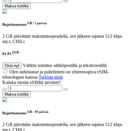
Maksa kortilla
GB /
5 päivää
Rajoittamaton
2 GB päivittäin maksiminopeudella, sen jälkeen rajaton 512 kbps
my.t, CHiLi
EUR
82.93
Välitön toimitus sähköpostilla ja tekstiviestillä
Osta nyt
Olen tarkistanut ja puhelimeni on yhteensopiva eSIM-
teknologian kanssa
Tarkista tästä
Kuinka monta eSIMiä tarvitset?
Maksa kortilla
GB /
30 päivää
Rajoittamaton
2 GB päivittäin maksiminopeudella, sen jälkeen rajaton 512 kbps
my.t, CHiLi