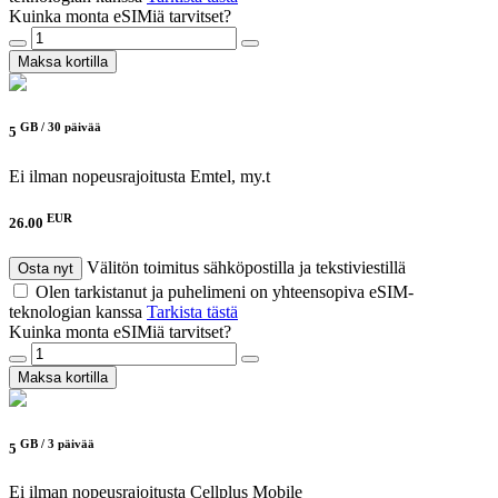
Kuinka monta eSIMiä tarvitset?
Maksa kortilla
GB /
30 päivää
5
Ei ilman nopeusrajoitusta
Emtel, my.t
EUR
26.00
Välitön toimitus sähköpostilla ja tekstiviestillä
Osta nyt
Olen tarkistanut ja puhelimeni on yhteensopiva eSIM-
teknologian kanssa
Tarkista tästä
Kuinka monta eSIMiä tarvitset?
Maksa kortilla
GB /
3 päivää
5
Ei ilman nopeusrajoitusta
Cellplus Mobile