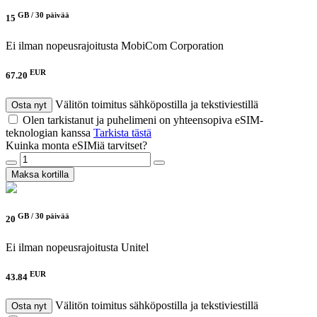
GB /
30 päivää
15
Ei ilman nopeusrajoitusta
MobiCom Corporation
EUR
67.20
Välitön toimitus sähköpostilla ja tekstiviestillä
Osta nyt
Olen tarkistanut ja puhelimeni on yhteensopiva eSIM-
teknologian kanssa
Tarkista tästä
Kuinka monta eSIMiä tarvitset?
Maksa kortilla
GB /
30 päivää
20
Ei ilman nopeusrajoitusta
Unitel
EUR
43.84
Välitön toimitus sähköpostilla ja tekstiviestillä
Osta nyt