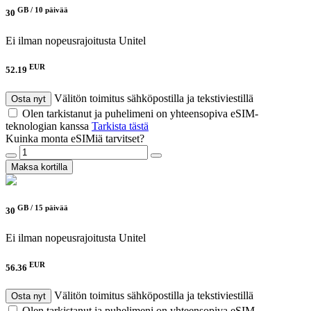
GB /
10 päivää
30
Ei ilman nopeusrajoitusta
Unitel
EUR
52.19
Välitön toimitus sähköpostilla ja tekstiviestillä
Osta nyt
Olen tarkistanut ja puhelimeni on yhteensopiva eSIM-
teknologian kanssa
Tarkista tästä
Kuinka monta eSIMiä tarvitset?
Maksa kortilla
GB /
15 päivää
30
Ei ilman nopeusrajoitusta
Unitel
EUR
56.36
Välitön toimitus sähköpostilla ja tekstiviestillä
Osta nyt
Olen tarkistanut ja puhelimeni on yhteensopiva eSIM-