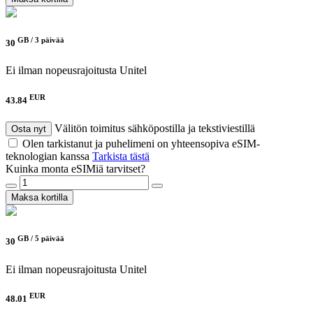
GB /
3 päivää
30
Ei ilman nopeusrajoitusta
Unitel
EUR
43.84
Välitön toimitus sähköpostilla ja tekstiviestillä
Osta nyt
Olen tarkistanut ja puhelimeni on yhteensopiva eSIM-
teknologian kanssa
Tarkista tästä
Kuinka monta eSIMiä tarvitset?
Maksa kortilla
GB /
5 päivää
30
Ei ilman nopeusrajoitusta
Unitel
EUR
48.01