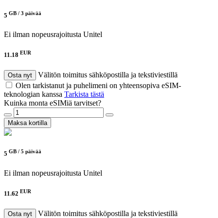
GB /
3 päivää
5
Ei ilman nopeusrajoitusta
Unitel
EUR
11.18
Välitön toimitus sähköpostilla ja tekstiviestillä
Osta nyt
Olen tarkistanut ja puhelimeni on yhteensopiva eSIM-
teknologian kanssa
Tarkista tästä
Kuinka monta eSIMiä tarvitset?
Maksa kortilla
GB /
5 päivää
5
Ei ilman nopeusrajoitusta
Unitel
EUR
11.62
Välitön toimitus sähköpostilla ja tekstiviestillä
Osta nyt