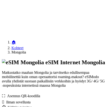
🏠
Kohteet
Mongolia
eSIM Internet Mongolia
Matkustatko maahan Mongolia ja tarvitsetko edullisempaa
mobiilinettiä kuin oman operaattorisi roaming-maksut? eSIModo
avulla yhdistät suoraan paikallisiin verkkoihin ja hyödyt 3G/ 4G/ 5G
-nopeuksista internetissä maassa Mongolia
⛶️️ Asennus QR-koodilla
️ Ilman sovellusta