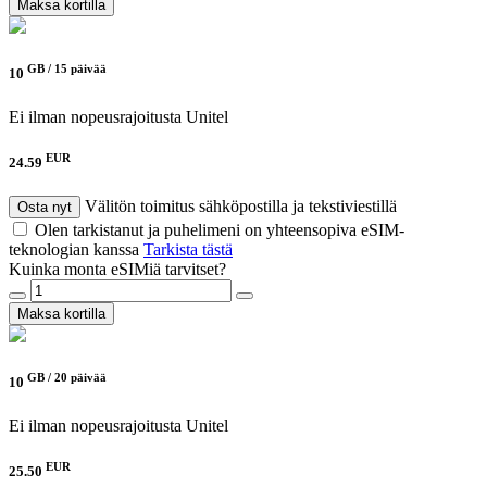
Maksa kortilla
GB /
15 päivää
10
Ei ilman nopeusrajoitusta
Unitel
EUR
24.59
Välitön toimitus sähköpostilla ja tekstiviestillä
Osta nyt
Olen tarkistanut ja puhelimeni on yhteensopiva eSIM-
teknologian kanssa
Tarkista tästä
Kuinka monta eSIMiä tarvitset?
Maksa kortilla
GB /
20 päivää
10
Ei ilman nopeusrajoitusta
Unitel
EUR
25.50