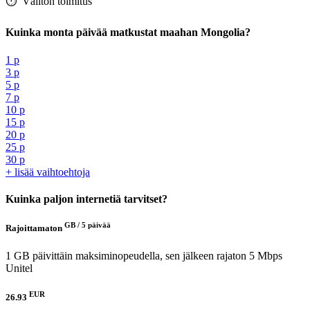
⏱️️ Välitön toimitus
Kuinka monta päivää matkustat maahan Mongolia?
1 p
3 p
5 p
7 p
10 p
15 p
20 p
25 p
30 p
+ lisää vaihtoehtoja
Kuinka paljon internetiä tarvitset?
GB /
5 päivää
Rajoittamaton
1 GB päivittäin maksiminopeudella, sen jälkeen rajaton 5 Mbps
Unitel
EUR
26.93