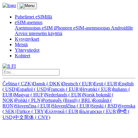
Puhelimet eSIMillä
eSIM-asennus
Asennusopas eSIM iPhoneen
eSIM-asennusopas Androidille
Arvioi internetin käyttöä
Kysymykset
Meistä
Yhteystiedot
Kohteet
FI
Čeština
(
CZK)
Dansk
(
DKK)
Deutsch
(
EUR)
Eesti
(
EUR)
English
(
USD)
Español
(
USD)
Français
(
EUR)
Hrvatski
(
EUR)
Italiano
(
EUR)
Magyar
(
HUF)
Nederlands
(
EUR)
Norsk bokmål
(
NOK)
Polski
(
PLN)
Português (Brasil)
(
BRL)
Română
(
RON)
Slovenčina
(
EUR)
Slovenščina
(
EUR)
Srpski
(
RSD)
Svenska
(
SEK)
Türkçe
(
TRY)
Ελληνικά
(
EUR)
Български
(
EUR)
हिन्दी
(
USD)
中文简体
(
CNY)