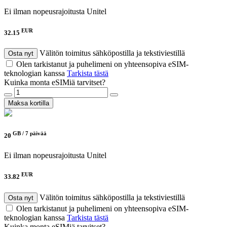
Ei ilman nopeusrajoitusta
Unitel
EUR
32.15
Välitön toimitus sähköpostilla ja tekstiviestillä
Osta nyt
Olen tarkistanut ja puhelimeni on yhteensopiva eSIM-
teknologian kanssa
Tarkista tästä
Kuinka monta eSIMiä tarvitset?
Maksa kortilla
GB /
7 päivää
20
Ei ilman nopeusrajoitusta
Unitel
EUR
33.82
Välitön toimitus sähköpostilla ja tekstiviestillä
Osta nyt
Olen tarkistanut ja puhelimeni on yhteensopiva eSIM-
teknologian kanssa
Tarkista tästä
Kuinka monta eSIMiä tarvitset?