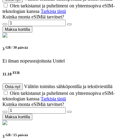
Olen tarkistanut ja puhelimeni on yhteensopiva eSIM-
teknologian kanssa
Tarkista tästä
Kuinka monta eSIMiä tarvitset?
Maksa kortilla
GB /
30 päivää
3
Ei ilman nopeusrajoitusta
Unitel
EUR
11.18
Välitön toimitus sähköpostilla ja tekstiviestillä
Osta nyt
Olen tarkistanut ja puhelimeni on yhteensopiva eSIM-
teknologian kanssa
Tarkista tästä
Kuinka monta eSIMiä tarvitset?
Maksa kortilla
GB /
15 päivää
3