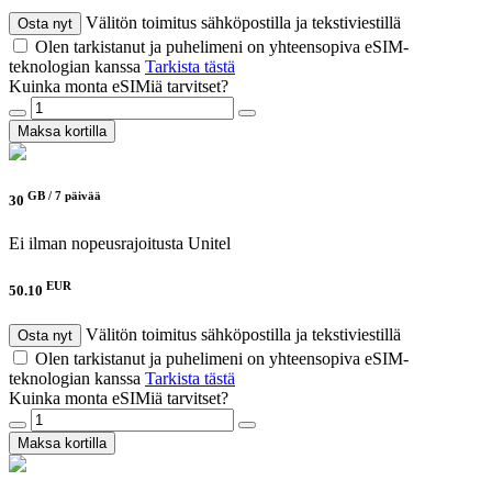
Välitön toimitus sähköpostilla ja tekstiviestillä
Osta nyt
Olen tarkistanut ja puhelimeni on yhteensopiva eSIM-
teknologian kanssa
Tarkista tästä
Kuinka monta eSIMiä tarvitset?
Maksa kortilla
GB /
7 päivää
30
Ei ilman nopeusrajoitusta
Unitel
EUR
50.10
Välitön toimitus sähköpostilla ja tekstiviestillä
Osta nyt
Olen tarkistanut ja puhelimeni on yhteensopiva eSIM-
teknologian kanssa
Tarkista tästä
Kuinka monta eSIMiä tarvitset?
Maksa kortilla