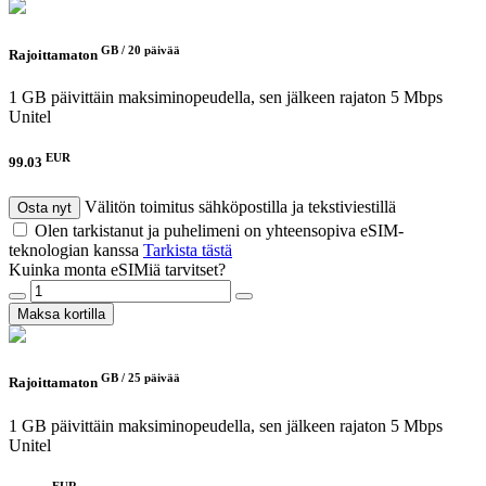
GB /
20 päivää
Rajoittamaton
1 GB päivittäin maksiminopeudella, sen jälkeen rajaton 5 Mbps
Unitel
EUR
99.03
Välitön toimitus sähköpostilla ja tekstiviestillä
Osta nyt
Olen tarkistanut ja puhelimeni on yhteensopiva eSIM-
teknologian kanssa
Tarkista tästä
Kuinka monta eSIMiä tarvitset?
Maksa kortilla
GB /
25 päivää
Rajoittamaton
1 GB päivittäin maksiminopeudella, sen jälkeen rajaton 5 Mbps
Unitel
EUR