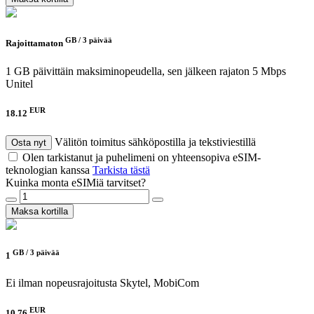
GB /
3 päivää
Rajoittamaton
1 GB päivittäin maksiminopeudella, sen jälkeen rajaton 5 Mbps
Unitel
EUR
18.12
Välitön toimitus sähköpostilla ja tekstiviestillä
Osta nyt
Olen tarkistanut ja puhelimeni on yhteensopiva eSIM-
teknologian kanssa
Tarkista tästä
Kuinka monta eSIMiä tarvitset?
Maksa kortilla
GB /
3 päivää
1
Ei ilman nopeusrajoitusta
Skytel, MobiCom
EUR
10.76