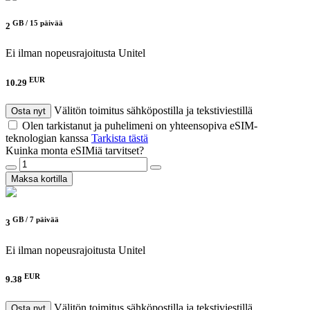
GB /
15 päivää
2
Ei ilman nopeusrajoitusta
Unitel
EUR
10.29
Välitön toimitus sähköpostilla ja tekstiviestillä
Osta nyt
Olen tarkistanut ja puhelimeni on yhteensopiva eSIM-
teknologian kanssa
Tarkista tästä
Kuinka monta eSIMiä tarvitset?
Maksa kortilla
GB /
7 päivää
3
Ei ilman nopeusrajoitusta
Unitel
EUR
9.38
Välitön toimitus sähköpostilla ja tekstiviestillä
Osta nyt