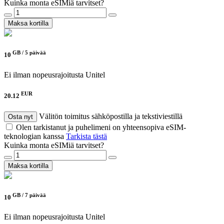
Kuinka monta eSIMiä tarvitset?
Maksa kortilla
GB /
5 päivää
10
Ei ilman nopeusrajoitusta
Unitel
EUR
20.12
Välitön toimitus sähköpostilla ja tekstiviestillä
Osta nyt
Olen tarkistanut ja puhelimeni on yhteensopiva eSIM-
teknologian kanssa
Tarkista tästä
Kuinka monta eSIMiä tarvitset?
Maksa kortilla
GB /
7 päivää
10
Ei ilman nopeusrajoitusta
Unitel