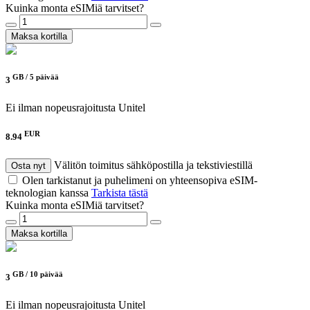
Kuinka monta eSIMiä tarvitset?
Maksa kortilla
GB /
5 päivää
3
Ei ilman nopeusrajoitusta
Unitel
EUR
8.94
Välitön toimitus sähköpostilla ja tekstiviestillä
Osta nyt
Olen tarkistanut ja puhelimeni on yhteensopiva eSIM-
teknologian kanssa
Tarkista tästä
Kuinka monta eSIMiä tarvitset?
Maksa kortilla
GB /
10 päivää
3
Ei ilman nopeusrajoitusta
Unitel