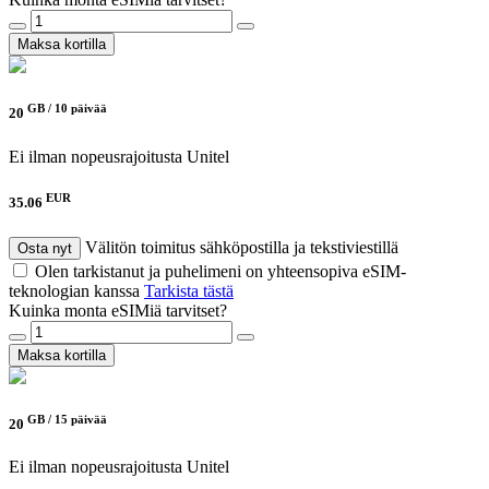
Maksa kortilla
GB /
10 päivää
20
Ei ilman nopeusrajoitusta
Unitel
EUR
35.06
Välitön toimitus sähköpostilla ja tekstiviestillä
Osta nyt
Olen tarkistanut ja puhelimeni on yhteensopiva eSIM-
teknologian kanssa
Tarkista tästä
Kuinka monta eSIMiä tarvitset?
Maksa kortilla
GB /
15 päivää
20
Ei ilman nopeusrajoitusta
Unitel