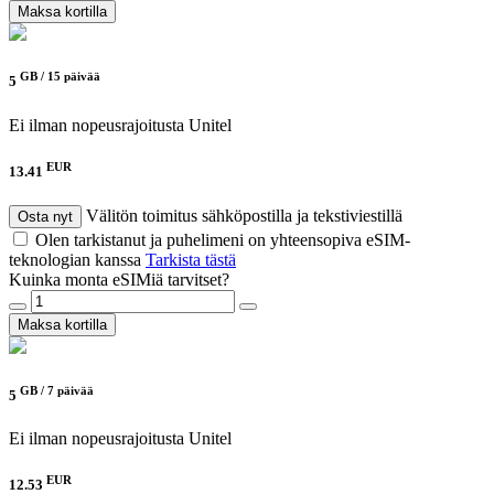
Maksa kortilla
GB /
15 päivää
5
Ei ilman nopeusrajoitusta
Unitel
EUR
13.41
Välitön toimitus sähköpostilla ja tekstiviestillä
Osta nyt
Olen tarkistanut ja puhelimeni on yhteensopiva eSIM-
teknologian kanssa
Tarkista tästä
Kuinka monta eSIMiä tarvitset?
Maksa kortilla
GB /
7 päivää
5
Ei ilman nopeusrajoitusta
Unitel
EUR
12.53