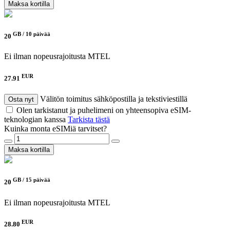
Maksa kortilla
GB /
10 päivää
20
Ei ilman nopeusrajoitusta
MTEL
EUR
27.91
Välitön toimitus sähköpostilla ja tekstiviestillä
Osta nyt
Olen tarkistanut ja puhelimeni on yhteensopiva eSIM-
teknologian kanssa
Tarkista tästä
Kuinka monta eSIMiä tarvitset?
Maksa kortilla
GB /
15 päivää
20
Ei ilman nopeusrajoitusta
MTEL
EUR
28.80