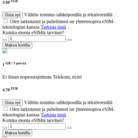
EUR
3.90
Välitön toimitus sähköpostilla ja tekstiviestillä
Osta nyt
Olen tarkistanut ja puhelimeni on yhteensopiva eSIM-
teknologian kanssa
Tarkista tästä
Kuinka monta eSIMiä tarvitset?
Maksa kortilla
GB /
3 päivää
1
Ei ilman nopeusrajoitusta
Telekom, m:tel
EUR
4.78
Välitön toimitus sähköpostilla ja tekstiviestillä
Osta nyt
Olen tarkistanut ja puhelimeni on yhteensopiva eSIM-
teknologian kanssa
Tarkista tästä
Kuinka monta eSIMiä tarvitset?
Maksa kortilla