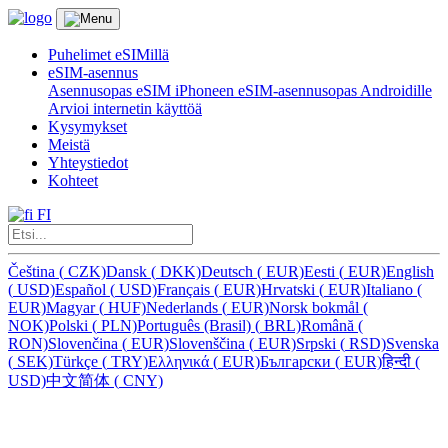
Puhelimet eSIMillä
eSIM-asennus
Asennusopas eSIM iPhoneen
eSIM-asennusopas Androidille
Arvioi internetin käyttöä
Kysymykset
Meistä
Yhteystiedot
Kohteet
FI
Čeština
(
CZK)
Dansk
(
DKK)
Deutsch
(
EUR)
Eesti
(
EUR)
English
(
USD)
Español
(
USD)
Français
(
EUR)
Hrvatski
(
EUR)
Italiano
(
EUR)
Magyar
(
HUF)
Nederlands
(
EUR)
Norsk bokmål
(
NOK)
Polski
(
PLN)
Português (Brasil)
(
BRL)
Română
(
RON)
Slovenčina
(
EUR)
Slovenščina
(
EUR)
Srpski
(
RSD)
Svenska
(
SEK)
Türkçe
(
TRY)
Ελληνικά
(
EUR)
Български
(
EUR)
हिन्दी
(
USD)
中文简体
(
CNY)