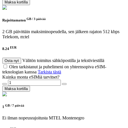
Maksa kortilla
GB /
3 päivää
Rajoittamaton
2 GB päivittäin maksiminopeudella, sen jälkeen rajaton 512 kbps
Telekom, m:tel
EUR
8.24
Välitön toimitus sähköpostilla ja tekstiviestillä
Osta nyt
Olen tarkistanut ja puhelimeni on yhteensopiva eSIM-
teknologian kanssa
Tarkista tästä
Kuinka monta eSIMiä tarvitset?
Maksa kortilla
GB /
7 päivää
1
Ei ilman nopeusrajoitusta
MTEL Montenegro