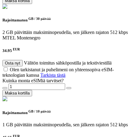
Maksa kortilla
GB /
30 päivää
Rajoittamaton
2 GB päivittäin maksiminopeudella, sen jälkeen rajaton 512 kbps
MTEL Montenegro
EUR
34.95
Välitön toimitus sähköpostilla ja tekstiviestillä
Osta nyt
Olen tarkistanut ja puhelimeni on yhteensopiva eSIM-
teknologian kanssa
Tarkista tästä
Kuinka monta eSIMiä tarvitset?
Maksa kortilla
GB /
10 päivää
Rajoittamaton
1 GB päivittäin maksiminopeudella, sen jälkeen rajaton 512 kbps
EUR