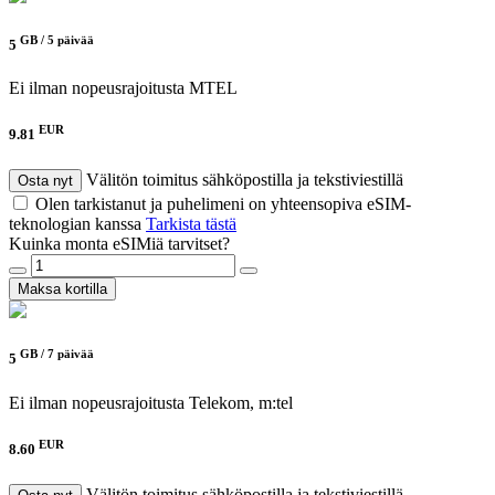
GB /
5 päivää
5
Ei ilman nopeusrajoitusta
MTEL
EUR
9.81
Välitön toimitus sähköpostilla ja tekstiviestillä
Osta nyt
Olen tarkistanut ja puhelimeni on yhteensopiva eSIM-
teknologian kanssa
Tarkista tästä
Kuinka monta eSIMiä tarvitset?
Maksa kortilla
GB /
7 päivää
5
Ei ilman nopeusrajoitusta
Telekom, m:tel
EUR
8.60
Välitön toimitus sähköpostilla ja tekstiviestillä