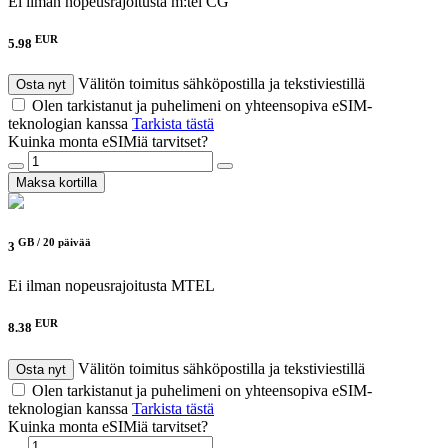
Ei ilman nopeusrajoitusta
m:tel CG
EUR
5.98
Välitön toimitus sähköpostilla ja tekstiviestillä
Osta nyt
Olen tarkistanut ja puhelimeni on yhteensopiva eSIM-
teknologian kanssa
Tarkista tästä
Kuinka monta eSIMiä tarvitset?
Maksa kortilla
GB /
20 päivää
3
Ei ilman nopeusrajoitusta
MTEL
EUR
8.38
Välitön toimitus sähköpostilla ja tekstiviestillä
Osta nyt
Olen tarkistanut ja puhelimeni on yhteensopiva eSIM-
teknologian kanssa
Tarkista tästä
Kuinka monta eSIMiä tarvitset?