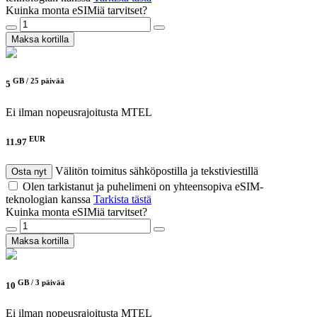
Kuinka monta eSIMiä tarvitset?
Maksa kortilla
GB /
25 päivää
5
Ei ilman nopeusrajoitusta
MTEL
EUR
11.97
Välitön toimitus sähköpostilla ja tekstiviestillä
Osta nyt
Olen tarkistanut ja puhelimeni on yhteensopiva eSIM-
teknologian kanssa
Tarkista tästä
Kuinka monta eSIMiä tarvitset?
Maksa kortilla
GB /
3 päivää
10
Ei ilman nopeusrajoitusta
MTEL