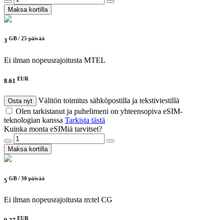
Maksa kortilla
GB /
25 päivää
3
Ei ilman nopeusrajoitusta
MTEL
EUR
8.61
Välitön toimitus sähköpostilla ja tekstiviestillä
Osta nyt
Olen tarkistanut ja puhelimeni on yhteensopiva eSIM-
teknologian kanssa
Tarkista tästä
Kuinka monta eSIMiä tarvitset?
Maksa kortilla
GB /
30 päivää
5
Ei ilman nopeusrajoitusta
m:tel CG
EUR