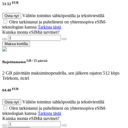
EUR
51.52
Välitön toimitus sähköpostilla ja tekstiviestillä
Osta nyt
Olen tarkistanut ja puhelimeni on yhteensopiva eSIM-
teknologian kanssa
Tarkista tästä
Kuinka monta eSIMiä tarvitset?
Maksa kortilla
GB /
25 päivää
Rajoittamaton
2 GB päivittäin maksiminopeudella, sen jälkeen rajaton 512 kbps
Telekom, m:tel
EUR
64.40
Välitön toimitus sähköpostilla ja tekstiviestillä
Osta nyt
Olen tarkistanut ja puhelimeni on yhteensopiva eSIM-
teknologian kanssa
Tarkista tästä
Kuinka monta eSIMiä tarvitset?