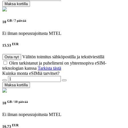
Maksa kortilla
GB /
7 päivää
10
Ei ilman nopeusrajoitusta
MTEL
EUR
15.53
Välitön toimitus sähköpostilla ja tekstiviestillä
Osta nyt
Olen tarkistanut ja puhelimeni on yhteensopiva eSIM-
teknologian kanssa
Tarkista tästä
Kuinka monta eSIMiä tarvitset?
Maksa kortilla
GB /
10 päivää
10
Ei ilman nopeusrajoitusta
MTEL
EUR
16.73