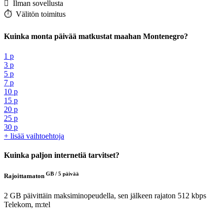
️ Ilman sovellusta
⏱️️ Välitön toimitus
Kuinka monta päivää matkustat maahan Montenegro?
1 p
3 p
5 p
7 p
10 p
15 p
20 p
25 p
30 p
+ lisää vaihtoehtoja
Kuinka paljon internetiä tarvitset?
GB /
5 päivää
Rajoittamaton
2 GB päivittäin maksiminopeudella, sen jälkeen rajaton 512 kbps
Telekom, m:tel