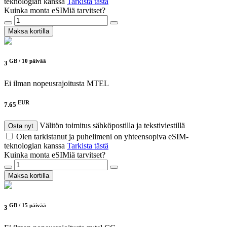
teknologian kanssa
Tarkista tästä
Kuinka monta eSIMiä tarvitset?
Maksa kortilla
GB /
10 päivää
3
Ei ilman nopeusrajoitusta
MTEL
EUR
7.65
Välitön toimitus sähköpostilla ja tekstiviestillä
Osta nyt
Olen tarkistanut ja puhelimeni on yhteensopiva eSIM-
teknologian kanssa
Tarkista tästä
Kuinka monta eSIMiä tarvitset?
Maksa kortilla
GB /
15 päivää
3