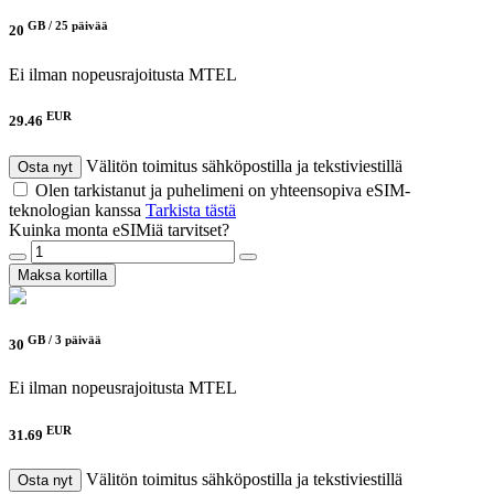
GB /
25 päivää
20
Ei ilman nopeusrajoitusta
MTEL
EUR
29.46
Välitön toimitus sähköpostilla ja tekstiviestillä
Osta nyt
Olen tarkistanut ja puhelimeni on yhteensopiva eSIM-
teknologian kanssa
Tarkista tästä
Kuinka monta eSIMiä tarvitset?
Maksa kortilla
GB /
3 päivää
30
Ei ilman nopeusrajoitusta
MTEL
EUR
31.69
Välitön toimitus sähköpostilla ja tekstiviestillä
Osta nyt