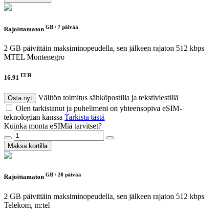
GB /
7 päivää
Rajoittamaton
2 GB päivittäin maksiminopeudella, sen jälkeen rajaton 512 kbps
MTEL Montenegro
EUR
16.91
Välitön toimitus sähköpostilla ja tekstiviestillä
Osta nyt
Olen tarkistanut ja puhelimeni on yhteensopiva eSIM-
teknologian kanssa
Tarkista tästä
Kuinka monta eSIMiä tarvitset?
Maksa kortilla
GB /
20 päivää
Rajoittamaton
2 GB päivittäin maksiminopeudella, sen jälkeen rajaton 512 kbps
Telekom, m:tel