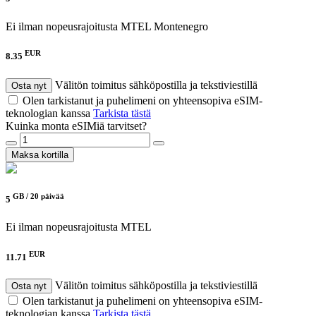
Ei ilman nopeusrajoitusta
MTEL Montenegro
EUR
8.35
Välitön toimitus sähköpostilla ja tekstiviestillä
Osta nyt
Olen tarkistanut ja puhelimeni on yhteensopiva eSIM-
teknologian kanssa
Tarkista tästä
Kuinka monta eSIMiä tarvitset?
Maksa kortilla
GB /
20 päivää
5
Ei ilman nopeusrajoitusta
MTEL
EUR
11.71
Välitön toimitus sähköpostilla ja tekstiviestillä
Osta nyt
Olen tarkistanut ja puhelimeni on yhteensopiva eSIM-
teknologian kanssa
Tarkista tästä