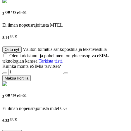
GB /
15 päivää
2
Ei ilman nopeusrajoitusta
MTEL
EUR
8.14
Välitön toimitus sähköpostilla ja tekstiviestillä
Osta nyt
Olen tarkistanut ja puhelimeni on yhteensopiva eSIM-
teknologian kanssa
Tarkista tästä
Kuinka monta eSIMiä tarvitset?
Maksa kortilla
GB /
30 päivää
3
Ei ilman nopeusrajoitusta
m:tel CG
EUR
6.25