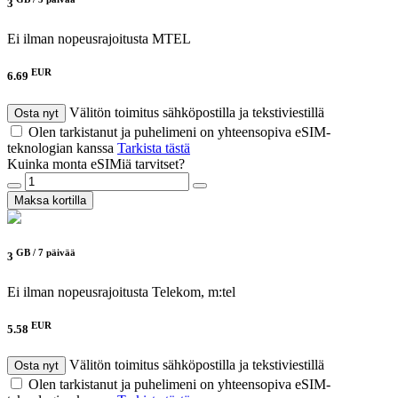
3
Ei ilman nopeusrajoitusta
MTEL
EUR
6.69
Välitön toimitus sähköpostilla ja tekstiviestillä
Osta nyt
Olen tarkistanut ja puhelimeni on yhteensopiva eSIM-
teknologian kanssa
Tarkista tästä
Kuinka monta eSIMiä tarvitset?
Maksa kortilla
GB /
7 päivää
3
Ei ilman nopeusrajoitusta
Telekom, m:tel
EUR
5.58
Välitön toimitus sähköpostilla ja tekstiviestillä
Osta nyt
Olen tarkistanut ja puhelimeni on yhteensopiva eSIM-