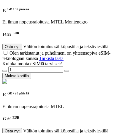
GB /
30 päivää
10
Ei ilman nopeusrajoitusta
MTEL Montenegro
EUR
14.99
Välitön toimitus sähköpostilla ja tekstiviestillä
Osta nyt
Olen tarkistanut ja puhelimeni on yhteensopiva eSIM-
teknologian kanssa
Tarkista tästä
Kuinka monta eSIMiä tarvitset?
Maksa kortilla
GB /
20 päivää
10
Ei ilman nopeusrajoitusta
MTEL
EUR
17.69
Välitön toimitus sähköpostilla ja tekstiviestillä
Osta nyt