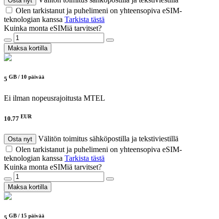
Osta nyt
Olen tarkistanut ja puhelimeni on yhteensopiva eSIM-
teknologian kanssa
Tarkista tästä
Kuinka monta eSIMiä tarvitset?
Maksa kortilla
GB /
10 päivää
5
Ei ilman nopeusrajoitusta
MTEL
EUR
10.77
Välitön toimitus sähköpostilla ja tekstiviestillä
Osta nyt
Olen tarkistanut ja puhelimeni on yhteensopiva eSIM-
teknologian kanssa
Tarkista tästä
Kuinka monta eSIMiä tarvitset?
Maksa kortilla
GB /
15 päivää
5