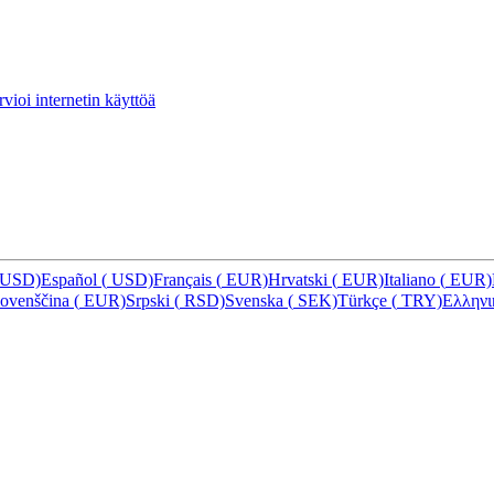
vioi internetin käyttöä
USD)
Español
(
USD)
Français
(
EUR)
Hrvatski
(
EUR)
Italiano
(
EUR)
lovenščina
(
EUR)
Srpski
(
RSD)
Svenska
(
SEK)
Türkçe
(
TRY)
Ελλην