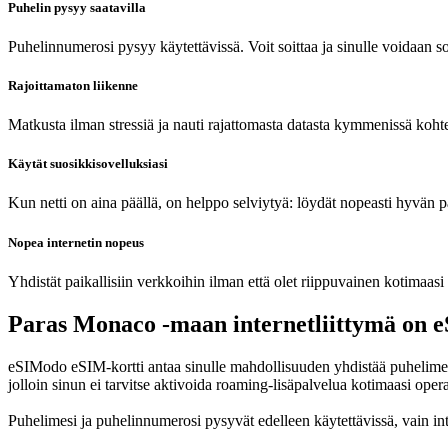
Puhelin pysyy saatavilla
Puhelinnumerosi pysyy käytettävissä. Voit soittaa ja sinulle voidaan so
Rajoittamaton liikenne
Matkusta ilman stressiä ja nauti rajattomasta datasta kymmenissä koht
Käytät suosikkisovelluksiasi
Kun netti on aina päällä, on helppo selviytyä: löydät nopeasti hyvän pai
Nopea internetin nopeus
Yhdistät paikallisiin verkkoihin ilman että olet riippuvainen kotimaasi
Paras Monaco -maan internetliittymä on 
eSIModo eSIM-kortti antaa sinulle mahdollisuuden yhdistää puhelimesi
jolloin sinun ei tarvitse aktivoida roaming-lisäpalvelua kotimaasi opera
Puhelimesi ja puhelinnumerosi pysyvät edelleen käytettävissä, vain i