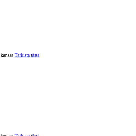
n kanssa
Tarkista tästä
n kanssa
Tarkista tästä