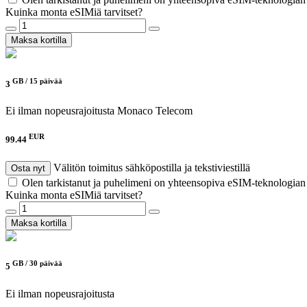
Kuinka monta eSIMiä tarvitset?
Maksa kortilla
GB /
15 päivää
3
Ei ilman nopeusrajoitusta
Monaco Telecom
EUR
99.44
Välitön toimitus sähköpostilla ja tekstiviestillä
Osta nyt
Olen tarkistanut ja puhelimeni on yhteensopiva eSIM-teknologia
Kuinka monta eSIMiä tarvitset?
Maksa kortilla
GB /
30 päivää
5
Ei ilman nopeusrajoitusta