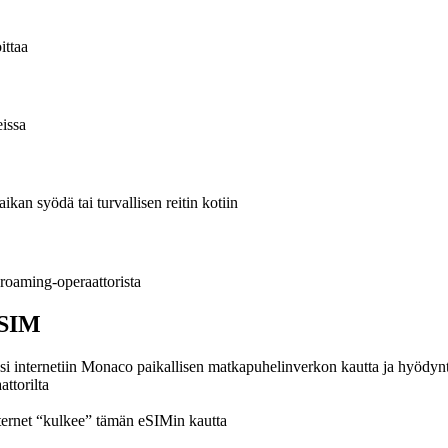
ittaa
eissa
kan syödä tai turvallisen reitin kotiin
 roaming-operaattorista
eSIM
 internetiin Monaco paikallisen matkapuhelinverkon kautta ja hyödyntä
attorilta
nternet “kulkee” tämän eSIMin kautta