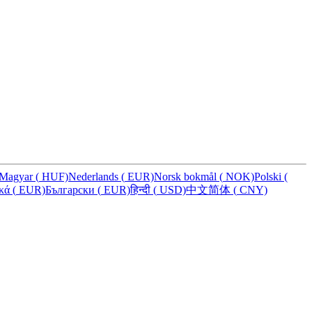
Magyar
(
HUF)
Nederlands
(
EUR)
Norsk bokmål
(
NOK)
Polski
(
ικά
(
EUR)
Български
(
EUR)
हिन्दी
(
USD)
中文简体
(
CNY)