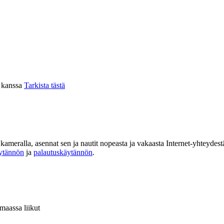
n kanssa
Tarkista tästä
kameralla, asennat sen ja nautit nopeasta ja vakaasta Internet-yhteyde
äytännön
ja
palautuskäytännön
.
 maassa liikut