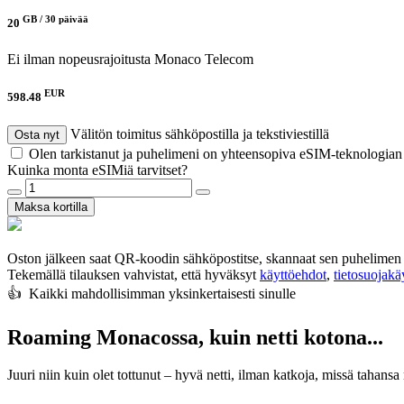
GB /
30 päivää
20
Ei ilman nopeusrajoitusta
Monaco Telecom
EUR
598.48
Välitön toimitus sähköpostilla ja tekstiviestillä
Osta nyt
Olen tarkistanut ja puhelimeni on yhteensopiva eSIM-teknologia
Kuinka monta eSIMiä tarvitset?
Maksa kortilla
Oston jälkeen saat QR-koodin sähköpostitse, skannaat sen puhelimen 
Tekemällä tilauksen vahvistat, että hyväksyt
käyttöehdot
,
tietosuojak
👍️ Kaikki mahdollisimman yksinkertaisesti sinulle
Roaming Monacossa, kuin netti kotona...
Juuri niin kuin olet tottunut – hyvä netti, ilman katkoja, missä tahansa