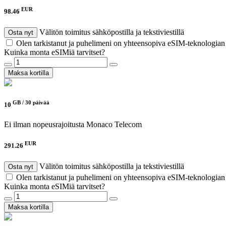
EUR
98.46
Välitön toimitus sähköpostilla ja tekstiviestillä
Osta nyt
Olen tarkistanut ja puhelimeni on yhteensopiva eSIM-teknologia
Kuinka monta eSIMiä tarvitset?
Maksa kortilla
GB /
30 päivää
10
Ei ilman nopeusrajoitusta
Monaco Telecom
EUR
291.26
Välitön toimitus sähköpostilla ja tekstiviestillä
Osta nyt
Olen tarkistanut ja puhelimeni on yhteensopiva eSIM-teknologia
Kuinka monta eSIMiä tarvitset?
Maksa kortilla