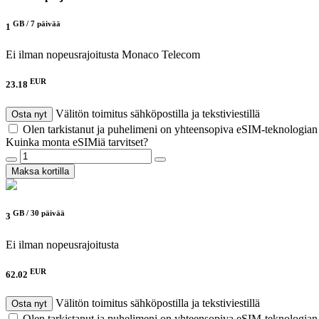
GB /
7 päivää
1
Ei ilman nopeusrajoitusta
Monaco Telecom
EUR
23.18
Välitön toimitus sähköpostilla ja tekstiviestillä
Osta nyt
Olen tarkistanut ja puhelimeni on yhteensopiva eSIM-teknologia
Kuinka monta eSIMiä tarvitset?
Maksa kortilla
GB /
30 päivää
3
Ei ilman nopeusrajoitusta
EUR
62.02
Välitön toimitus sähköpostilla ja tekstiviestillä
Osta nyt
Olen tarkistanut ja puhelimeni on yhteensopiva eSIM-teknologia