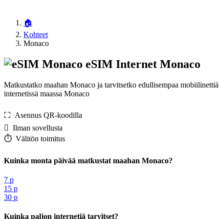
🏠
Kohteet
Monaco
eSIM Internet Monaco
Matkustatko maahan Monaco ja tarvitsetko edullisempaa mobiilinettiä
internetissä maassa Monaco
⛶️️ Asennus QR-koodilla
️ Ilman sovellusta
⏱️️ Välitön toimitus
Kuinka monta päivää matkustat maahan Monaco?
7 p
15 p
30 p
Kuinka paljon internetiä tarvitset?