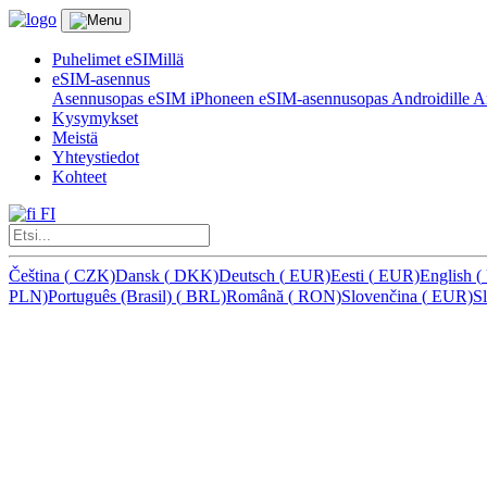
Puhelimet eSIMillä
eSIM-asennus
Asennusopas eSIM iPhoneen
eSIM-asennusopas Androidille
Ar
Kysymykset
Meistä
Yhteystiedot
Kohteet
FI
Čeština
(
CZK)
Dansk
(
DKK)
Deutsch
(
EUR)
Eesti
(
EUR)
English
(
PLN)
Português (Brasil)
(
BRL)
Română
(
RON)
Slovenčina
(
EUR)
S