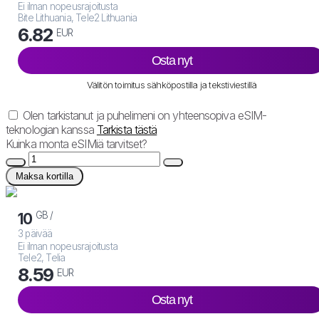
Ei ilman nopeusrajoitusta
Bite Lithuania, Tele2 Lithuania
6.82
EUR
Osta nyt
Välitön toimitus sähköpostilla ja tekstiviestillä
Olen tarkistanut ja puhelimeni on yhteensopiva eSIM-
teknologian kanssa
Tarkista tästä
Kuinka monta eSIMiä tarvitset?
Maksa kortilla
GB /
10
3 päivää
Ei ilman nopeusrajoitusta
Tele2, Telia
8.59
EUR
Osta nyt