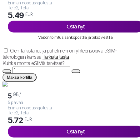
Ei ilman nopeusrajoitusta
Tele2, Telia
5.49
EUR
Osta nyt
Välitön toimitus sähköpostilla ja tekstiviestillä
Olen tarkistanut ja puhelimeni on yhteensopiva eSIM-
teknologian kanssa
Tarkista tästä
Kuinka monta eSIMiä tarvitset?
Maksa kortilla
GB /
5
5 päivää
Ei ilman nopeusrajoitusta
Tele2, Telia
5.72
EUR
Osta nyt