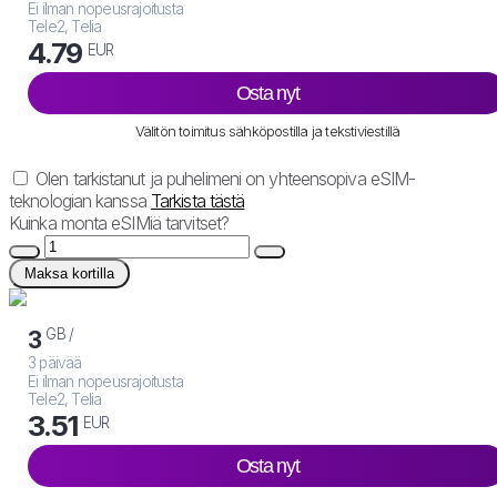
Ei ilman nopeusrajoitusta
Tele2, Telia
4.79
EUR
Osta nyt
Välitön toimitus sähköpostilla ja tekstiviestillä
Olen tarkistanut ja puhelimeni on yhteensopiva eSIM-
teknologian kanssa
Tarkista tästä
Kuinka monta eSIMiä tarvitset?
Maksa kortilla
GB /
3
3 päivää
Ei ilman nopeusrajoitusta
Tele2, Telia
3.51
EUR
Osta nyt