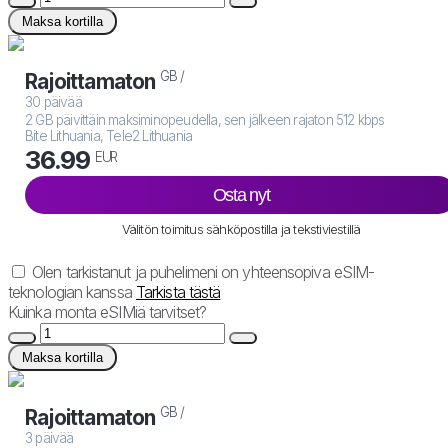
Maksa kortilla
GB /
Rajoittamaton
30 päivää
2 GB päivittäin maksiminopeudella, sen jälkeen rajaton 512 kbps
Bite Lithuania, Tele2 Lithuania
36.99
EUR
Osta nyt
Välitön toimitus sähköpostilla ja tekstiviestillä
Olen tarkistanut ja puhelimeni on yhteensopiva eSIM-
teknologian kanssa
Tarkista tästä
Kuinka monta eSIMiä tarvitset?
Maksa kortilla
GB /
Rajoittamaton
3 päivää