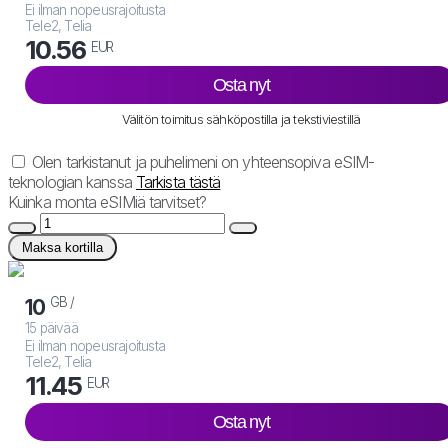
Ei ilman nopeusrajoitusta
Tele2, Telia
10.56
EUR
Osta nyt
Välitön toimitus sähköpostilla ja tekstiviestillä
Olen tarkistanut ja puhelimeni on yhteensopiva eSIM-
teknologian kanssa
Tarkista tästä
Kuinka monta eSIMiä tarvitset?
Maksa kortilla
GB /
10
15 päivää
Ei ilman nopeusrajoitusta
Tele2, Telia
11.45
EUR
Osta nyt