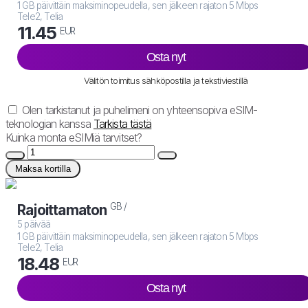
1 GB päivittäin maksiminopeudella, sen jälkeen rajaton 5 Mbps
Tele2, Telia
11.45
EUR
Osta nyt
Välitön toimitus sähköpostilla ja tekstiviestillä
Olen tarkistanut ja puhelimeni on yhteensopiva eSIM-
teknologian kanssa
Tarkista tästä
Kuinka monta eSIMiä tarvitset?
Maksa kortilla
GB /
Rajoittamaton
5 päivää
1 GB päivittäin maksiminopeudella, sen jälkeen rajaton 5 Mbps
Tele2, Telia
18.48
EUR
Osta nyt