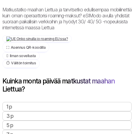
Matkustatko maahan Liettua ja tarvitsetko edullisempaa mobiilinettiä
kuin oman operaattorisi roaming-maksut? eSIModo avulla yhdistät
suoraan paikallisiin verkkoihin ja hyödyt 3G/ 4G/ 5G -nopeuksista
internetissä maassa Liettua
Onko sinulla jo roaming EU:ssa?
⛶️️ Asennus QR-koodilla
️ Ilman sovellusta
⏱️️ Välitön toimitus
Kuinka monta päivää matkustat maahan
Liettua?
1 p
3 p
5 p