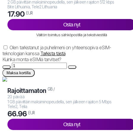
2 GB päivittäin maksiminopeudella, sen jälkeen rajaton 512 kbps
Bite Lithuania, Tele2 Lithuania
17.90
EUR
Osta nyt
Välitön toimitus sähköpostilla ja tekstiviestillä
Olen tarkistanut ja puhelimeni on yhteensopiva eSIM-
teknologian kanssa
Tarkista tästä
Kuinka monta eSIMiä tarvitset?
Maksa kortilla
GB /
Rajoittamaton
20 päivää
1 GB päivittäin maksiminopeudella, sen jälkeen rajaton 5 Mbps
Tele2, Telia
66.96
EUR
Osta nyt