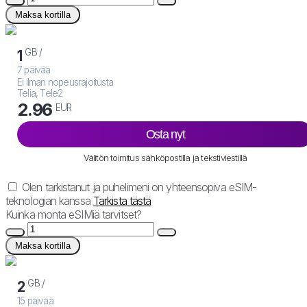
Maksa kortilla
GB /
1
7 päivää
Ei ilman nopeusrajoitusta
Telia, Tele2
2.96
EUR
Osta nyt
Välitön toimitus sähköpostilla ja tekstiviestillä
Olen tarkistanut ja puhelimeni on yhteensopiva eSIM-
teknologian kanssa
Tarkista tästä
Kuinka monta eSIMiä tarvitset?
Maksa kortilla
GB /
2
15 päivää