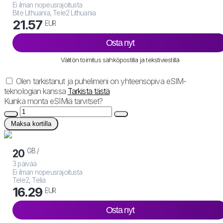
Ei ilman nopeusrajoitusta
Bite Lithuania, Tele2 Lithuania
21.57
EUR
Osta nyt
Välitön toimitus sähköpostilla ja tekstiviestillä
Olen tarkistanut ja puhelimeni on yhteensopiva eSIM-
teknologian kanssa
Tarkista tästä
Kuinka monta eSIMiä tarvitset?
Maksa kortilla
GB /
20
3 päivää
Ei ilman nopeusrajoitusta
Tele2, Telia
16.29
EUR
Osta nyt