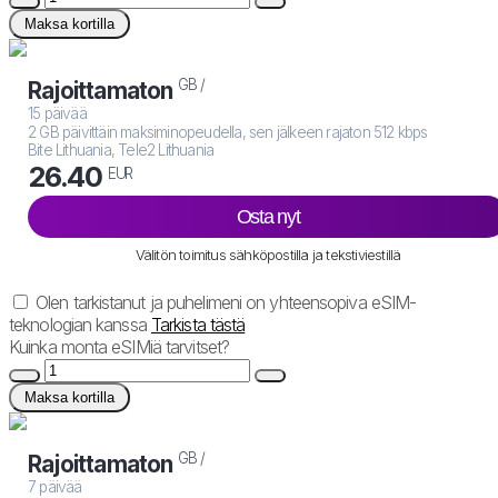
Maksa kortilla
GB /
Rajoittamaton
15 päivää
2 GB päivittäin maksiminopeudella, sen jälkeen rajaton 512 kbps
Bite Lithuania, Tele2 Lithuania
26.40
EUR
Osta nyt
Välitön toimitus sähköpostilla ja tekstiviestillä
Olen tarkistanut ja puhelimeni on yhteensopiva eSIM-
teknologian kanssa
Tarkista tästä
Kuinka monta eSIMiä tarvitset?
Maksa kortilla
GB /
Rajoittamaton
7 päivää