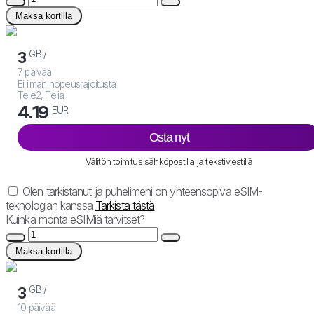
Maksa kortilla
GB /
3
7 päivää
Ei ilman nopeusrajoitusta
Tele2, Telia
4.19
EUR
Osta nyt
Välitön toimitus sähköpostilla ja tekstiviestillä
Olen tarkistanut ja puhelimeni on yhteensopiva eSIM-
teknologian kanssa
Tarkista tästä
Kuinka monta eSIMiä tarvitset?
Maksa kortilla
GB /
3
10 päivää