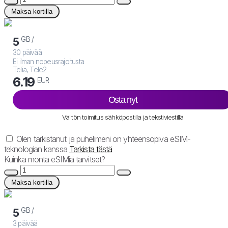
Maksa kortilla
GB /
5
30 päivää
Ei ilman nopeusrajoitusta
Telia, Tele2
6.19
EUR
Osta nyt
Välitön toimitus sähköpostilla ja tekstiviestillä
Olen tarkistanut ja puhelimeni on yhteensopiva eSIM-
teknologian kanssa
Tarkista tästä
Kuinka monta eSIMiä tarvitset?
Maksa kortilla
GB /
5
3 päivää