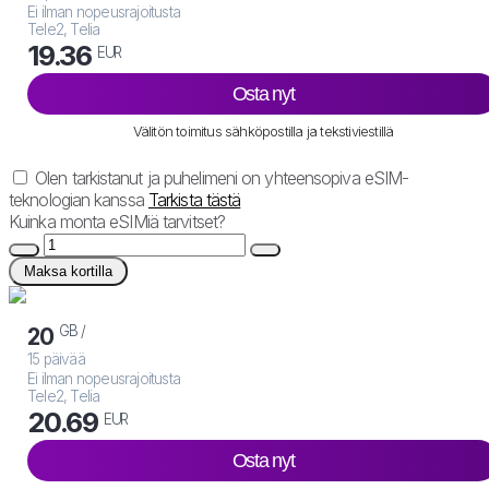
Ei ilman nopeusrajoitusta
Tele2, Telia
19.36
EUR
Osta nyt
Välitön toimitus sähköpostilla ja tekstiviestillä
Olen tarkistanut ja puhelimeni on yhteensopiva eSIM-
teknologian kanssa
Tarkista tästä
Kuinka monta eSIMiä tarvitset?
Maksa kortilla
GB /
20
15 päivää
Ei ilman nopeusrajoitusta
Tele2, Telia
20.69
EUR
Osta nyt