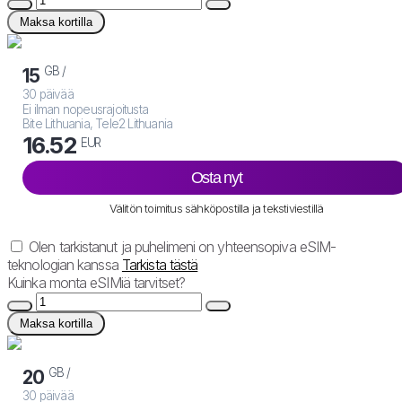
Maksa kortilla
GB /
15
30 päivää
Ei ilman nopeusrajoitusta
Bite Lithuania, Tele2 Lithuania
16.52
EUR
Osta nyt
Välitön toimitus sähköpostilla ja tekstiviestillä
Olen tarkistanut ja puhelimeni on yhteensopiva eSIM-
teknologian kanssa
Tarkista tästä
Kuinka monta eSIMiä tarvitset?
Maksa kortilla
GB /
20
30 päivää