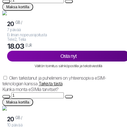
Maksa kortilla
GB /
20
7 päivää
Ei ilman nopeusrajoitusta
Tele2, Telia
18.03
EUR
Osta nyt
Välitön toimitus sähköpostilla ja tekstiviestillä
Olen tarkistanut ja puhelimeni on yhteensopiva eSIM-
teknologian kanssa
Tarkista tästä
Kuinka monta eSIMiä tarvitset?
Maksa kortilla
GB /
20
10 päivää