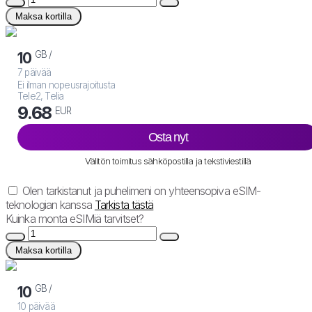
Maksa kortilla
GB /
10
7 päivää
Ei ilman nopeusrajoitusta
Tele2, Telia
9.68
EUR
Osta nyt
Välitön toimitus sähköpostilla ja tekstiviestillä
Olen tarkistanut ja puhelimeni on yhteensopiva eSIM-
teknologian kanssa
Tarkista tästä
Kuinka monta eSIMiä tarvitset?
Maksa kortilla
GB /
10
10 päivää