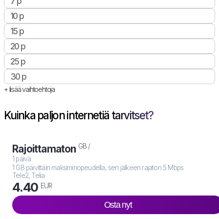
7 p
10 p
15 p
20 p
25 p
30 p
+ lisää vaihtoehtoja
Kuinka paljon internetiä tarvitset?
GB /
Rajoittamaton
1 päivä
1 GB päivittäin maksiminopeudella, sen jälkeen rajaton 5 Mbps
Tele2, Telia
4.40
EUR
Osta nyt