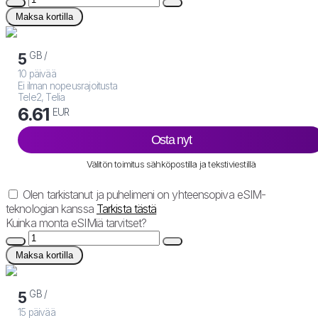
Maksa kortilla
GB /
5
10 päivää
Ei ilman nopeusrajoitusta
Tele2, Telia
6.61
EUR
Osta nyt
Välitön toimitus sähköpostilla ja tekstiviestillä
Olen tarkistanut ja puhelimeni on yhteensopiva eSIM-
teknologian kanssa
Tarkista tästä
Kuinka monta eSIMiä tarvitset?
Maksa kortilla
GB /
5
15 päivää