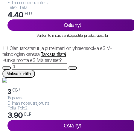
Ei ilman nopeusrajoitusta
Tele2, Telia
4.40
EUR
Osta nyt
Välitön toimitus sähköpostilla ja tekstiviestillä
Olen tarkistanut ja puhelimeni on yhteensopiva eSIM-
teknologian kanssa
Tarkista tästä
Kuinka monta eSIMiä tarvitset?
Maksa kortilla
GB /
3
15 päivää
Ei ilman nopeusrajoitusta
Telia, Tele2
3.90
EUR
Osta nyt