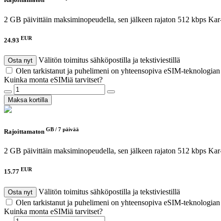
Rajoittamaton
2 GB päivittäin maksiminopeudella, sen jälkeen rajaton 512 kbps
Kar
EUR
24.93
Välitön toimitus sähköpostilla ja tekstiviestillä
Osta nyt
Olen tarkistanut ja puhelimeni on yhteensopiva eSIM-teknologia
Kuinka monta eSIMiä tarvitset?
Maksa kortilla
GB /
7 päivää
Rajoittamaton
2 GB päivittäin maksiminopeudella, sen jälkeen rajaton 512 kbps
Kar
EUR
15.77
Välitön toimitus sähköpostilla ja tekstiviestillä
Osta nyt
Olen tarkistanut ja puhelimeni on yhteensopiva eSIM-teknologia
Kuinka monta eSIMiä tarvitset?