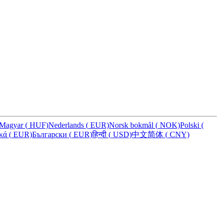
Magyar
(
HUF)
Nederlands
(
EUR)
Norsk bokmål
(
NOK)
Polski
(
ικά
(
EUR)
Български
(
EUR)
हिन्दी
(
USD)
中文简体
(
CNY)