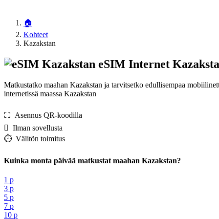
🏠
Kohteet
Kazakstan
eSIM Internet Kazakst
Matkustatko maahan Kazakstan ja tarvitsetko edullisempaa mobiilinet
internetissä maassa Kazakstan
⛶️️ Asennus QR-koodilla
️ Ilman sovellusta
⏱️️ Välitön toimitus
Kuinka monta päivää matkustat maahan Kazakstan?
1 p
3 p
5 p
7 p
10 p