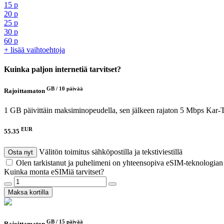
15 p
20 p
25 p
30 p
60 p
+ lisää vaihtoehtoja
Kuinka paljon internetiä tarvitset?
GB /
10 päivää
Rajoittamaton
1 GB päivittäin maksiminopeudella, sen jälkeen rajaton 5 Mbps
Kar-T
EUR
55.35
Välitön toimitus sähköpostilla ja tekstiviestillä
Osta nyt
Olen tarkistanut ja puhelimeni on yhteensopiva eSIM-teknologia
Kuinka monta eSIMiä tarvitset?
Maksa kortilla
GB /
15 päivää