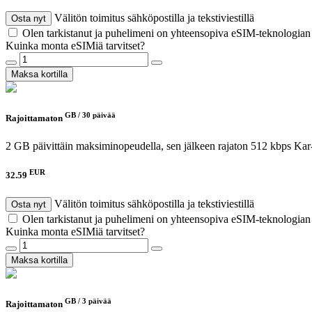
Välitön toimitus sähköpostilla ja tekstiviestillä
Osta nyt
Olen tarkistanut ja puhelimeni on yhteensopiva eSIM-teknologia
Kuinka monta eSIMiä tarvitset?
Maksa kortilla
GB /
30 päivää
Rajoittamaton
2 GB päivittäin maksiminopeudella, sen jälkeen rajaton 512 kbps
Kar
EUR
32.59
Välitön toimitus sähköpostilla ja tekstiviestillä
Osta nyt
Olen tarkistanut ja puhelimeni on yhteensopiva eSIM-teknologia
Kuinka monta eSIMiä tarvitset?
Maksa kortilla
GB /
3 päivää
Rajoittamaton