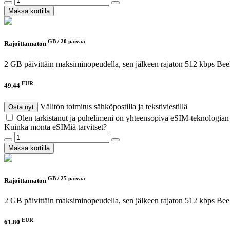
Maksa kortilla
GB /
20 päivää
Rajoittamaton
2 GB päivittäin maksiminopeudella, sen jälkeen rajaton 512 kbps
Beel
EUR
49.44
Välitön toimitus sähköpostilla ja tekstiviestillä
Osta nyt
Olen tarkistanut ja puhelimeni on yhteensopiva eSIM-teknologia
Kuinka monta eSIMiä tarvitset?
Maksa kortilla
GB /
25 päivää
Rajoittamaton
2 GB päivittäin maksiminopeudella, sen jälkeen rajaton 512 kbps
Beel
EUR
61.80