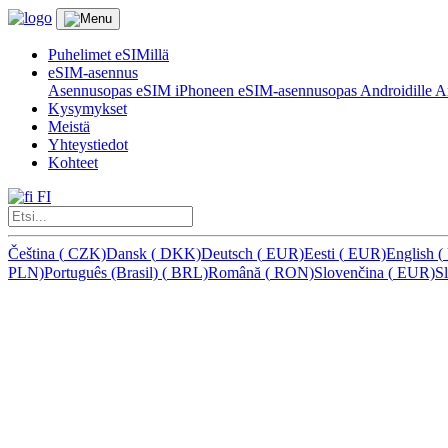
Puhelimet eSIMillä
eSIM-asennus
Asennusopas eSIM iPhoneen
eSIM-asennusopas Androidille
Ar
Kysymykset
Meistä
Yhteystiedot
Kohteet
FI
Čeština
(
CZK)
Dansk
(
DKK)
Deutsch
(
EUR)
Eesti
(
EUR)
English
(
PLN)
Português (Brasil)
(
BRL)
Română
(
RON)
Slovenčina
(
EUR)
S