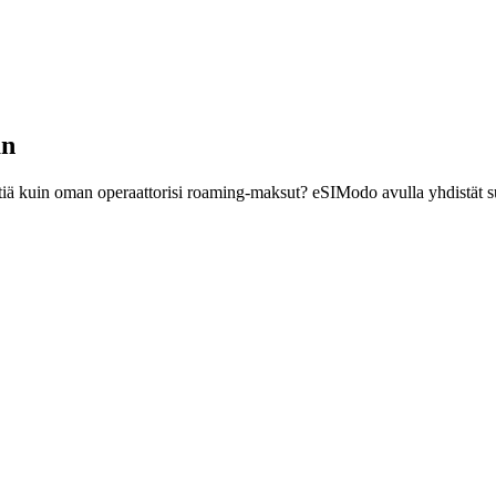
an
tiä kuin oman operaattorisi roaming-maksut? eSIModo avulla yhdistät s