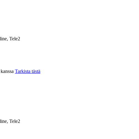
ine, Tele2
n kanssa
Tarkista tästä
ine, Tele2