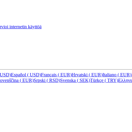
vioi internetin käyttöä
USD)
Español
(
USD)
Français
(
EUR)
Hrvatski
(
EUR)
Italiano
(
EUR)
lovenščina
(
EUR)
Srpski
(
RSD)
Svenska
(
SEK)
Türkçe
(
TRY)
Ελλην