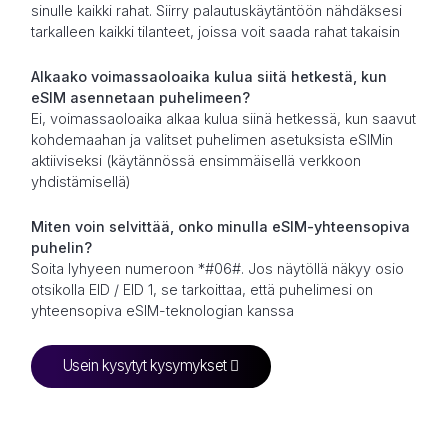
sinulle kaikki rahat. Siirry palautuskäytäntöön nähdäksesi
tarkalleen kaikki tilanteet, joissa voit saada rahat takaisin
Alkaako voimassaoloaika kulua siitä hetkestä, kun
eSIM asennetaan puhelimeen?
Ei, voimassaoloaika alkaa kulua siinä hetkessä, kun saavut
kohdemaahan ja valitset puhelimen asetuksista eSIMin
aktiiviseksi (käytännössä ensimmäisellä verkkoon
yhdistämisellä)
Miten voin selvittää, onko minulla eSIM-yhteensopiva
puhelin?
Soita lyhyeen numeroon *#06#. Jos näytöllä näkyy osio
otsikolla EID / EID 1, se tarkoittaa, että puhelimesi on
yhteensopiva eSIM-teknologian kanssa
Usein kysytyt kysymykset