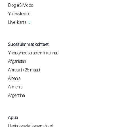
Blog eSIModo
Yhteystiedot
Live-kartta
Suosituimmat kohteet
Yhdistyneet arabiemiirikunnat
Afganistan
Afrikka (+25 maat)
Albania
Armenia
Argentiina
Apua
Usein kysytyt kysymykset