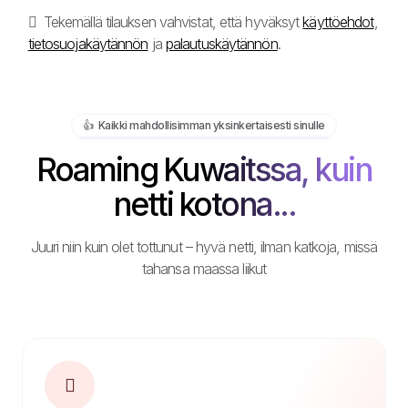
Tekemällä tilauksen vahvistat, että hyväksyt
käyttöehdot
,
tietosuojakäytännön
ja
palautuskäytännön
.
👍️ Kaikki mahdollisimman yksinkertaisesti sinulle
Roaming Kuwaitssa, kuin
netti kotona...
Juuri niin kuin olet tottunut – hyvä netti, ilman katkoja, missä
tahansa maassa liikut