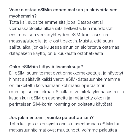
Voinko ostaa eSIMin ennen matkaa ja aktivoida sen
myöhemmin?
Totta kai, suosittelemme sitä jopa! Datapakettisi
voimassaoloaika alkaa siitä hetkestä, kun muodostat
ensimmäisen verkkoyhteyden eSIM-kortillasi siinä
maassa/alueella, jolle ostit paketin. Muista, että suurin
sallittu aika, jonka kuluessa sinun on aloitettava ostamasi
datapaketin käyttö, on 6 kuukautta ostohetkestä
Onko eSIM:iin liittyviä lisämaksuja?
Ei, eSIM-suunnitelmat ovat ennakkomaksettuja, ja näytetyt
hinnat sisältävät kaikki verot. eSIM-datasuunnitelmamme
on tarkoitettu korvaamaan kotimaasi operaattorin
roaming-suunnitelman. Sinulta ei veloiteta ylimääräistä niin
kauan kuin eSIM on asennettu ja määritetty oikein ja
perinteisen SIM-kortin roaming on poistettu käytöstä
Jos jokin ei toimi, voinko palauttaa sen?
Totta kai, jos et eri syistä onnistu asentamaan eSIMiä tai
matkasuunnitelmat ovat muuttuneet, voimme palauttaa