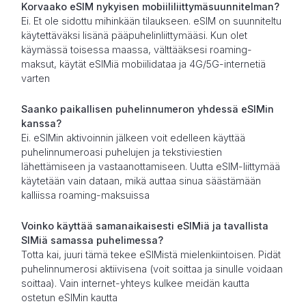
Korvaako eSIM nykyisen mobiililiittymäsuunnitelman?
Ei. Et ole sidottu mihinkään tilaukseen. eSIM on suunniteltu
käytettäväksi lisänä pääpuhelinliittymääsi. Kun olet
käymässä toisessa maassa, välttääksesi roaming-
maksut, käytät eSIMiä mobiilidataa ja 4G/5G-internetiä
varten
Saanko paikallisen puhelinnumeron yhdessä eSIMin
kanssa?
Ei. eSIMin aktivoinnin jälkeen voit edelleen käyttää
puhelinnumeroasi puhelujen ja tekstiviestien
lähettämiseen ja vastaanottamiseen. Uutta eSIM-liittymää
käytetään vain dataan, mikä auttaa sinua säästämään
kalliissa roaming-maksuissa
Voinko käyttää samanaikaisesti eSIMiä ja tavallista
SIMiä samassa puhelimessa?
Totta kai, juuri tämä tekee eSIMistä mielenkiintoisen. Pidät
puhelinnumerosi aktiivisena (voit soittaa ja sinulle voidaan
soittaa). Vain internet-yhteys kulkee meidän kautta
ostetun eSIMin kautta