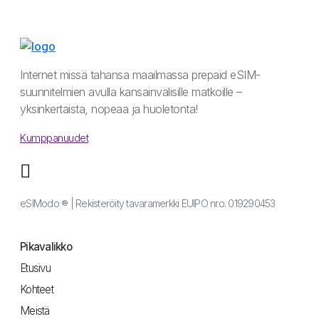
Internet missä tahansa maailmassa prepaid eSIM-
suunnitelmien avulla kansainvälisille matkoille –
yksinkertaista, nopeaa ja huoletonta!
Kumppanuudet
eSIModo ® | Rekisteröity tavaramerkki EUIPO nro. 019290453
Pikavalikko
Etusivu
Kohteet
Meistä