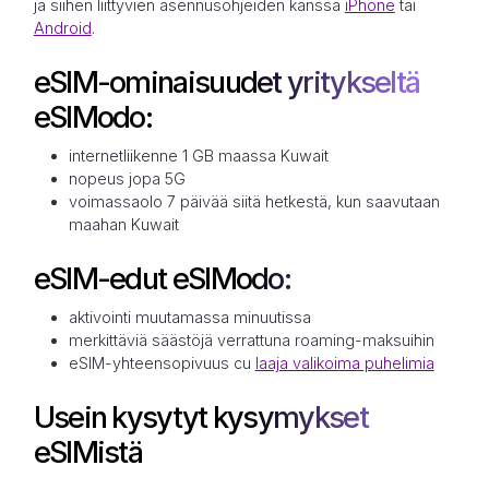
ja siihen liittyvien asennusohjeiden kanssa
iPhone
tai
Android
.
eSIM-ominaisuudet yritykseltä
eSIModo:
internetliikenne 1 GB maassa Kuwait
nopeus jopa 5G
voimassaolo 7 päivää siitä hetkestä, kun saavutaan
maahan Kuwait
eSIM-edut eSIModo:
aktivointi muutamassa minuutissa
merkittäviä säästöjä verrattuna roaming-maksuihin
eSIM-yhteensopivuus cu
laaja valikoima puhelimia
Usein kysytyt kysymykset
eSIMistä