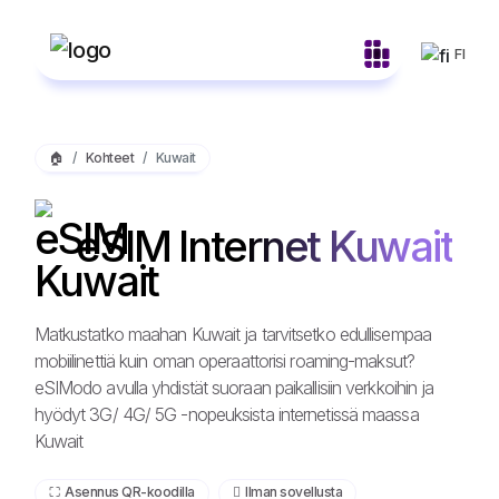
FI
🏠
Kohteet
Kuwait
eSIM Internet Kuwait
Matkustatko maahan Kuwait ja tarvitsetko edullisempaa
mobiilinettiä kuin oman operaattorisi roaming-maksut?
eSIModo avulla yhdistät suoraan paikallisiin verkkoihin ja
hyödyt 3G/ 4G/ 5G -nopeuksista internetissä maassa
Kuwait
⛶️️ Asennus QR-koodilla
️ Ilman sovellusta