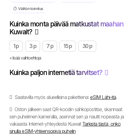
⏱️️ Välitön toimitus
Kuinka monta päivää matkustat maahan
Kuwait?
1 p
3 p
7 p
15 p
30 p
+ lisää vaihtoehtoja
Kuinka paljon internetiä tarvitset?
Saatavilla myös alueellisina paketteina:
eSIM Lähi-itä
.
Oston jälkeen saat QR-koodin sähköpostitse, skannaat
sen puhelimen kameralla, asennat sen ja nautit nopeasta ja
vakaasta Internet-yhteydestä Kuwait
Tarkista tästä, onko
sinulla eSIM-yhteensopiva puhelin