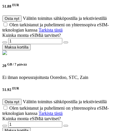
EUR
51.88
Välitön toimitus sähköpostilla ja tekstiviestillä
Osta nyt
Olen tarkistanut ja puhelimeni on yhteensopiva eSIM-
teknologian kanssa
Tarkista tästä
Kuinka monta eSIMiä tarvitset?
Maksa kortilla
GB /
7 päivää
20
Ei ilman nopeusrajoitusta
Ooredoo, STC, Zain
EUR
51.92
Välitön toimitus sähköpostilla ja tekstiviestillä
Osta nyt
Olen tarkistanut ja puhelimeni on yhteensopiva eSIM-
teknologian kanssa
Tarkista tästä
Kuinka monta eSIMiä tarvitset?
Maksa kortilla