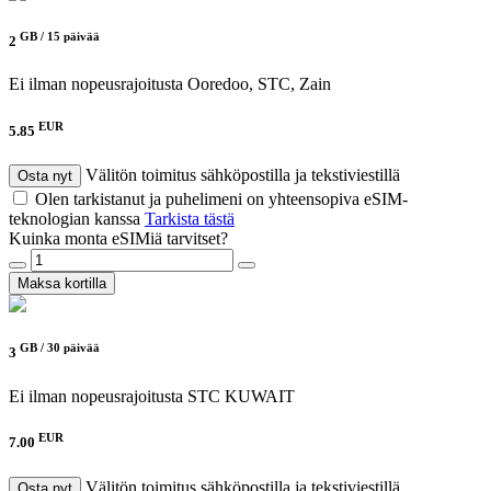
GB /
15 päivää
2
Ei ilman nopeusrajoitusta
Ooredoo, STC, Zain
EUR
5.85
Välitön toimitus sähköpostilla ja tekstiviestillä
Osta nyt
Olen tarkistanut ja puhelimeni on yhteensopiva eSIM-
teknologian kanssa
Tarkista tästä
Kuinka monta eSIMiä tarvitset?
Maksa kortilla
GB /
30 päivää
3
Ei ilman nopeusrajoitusta
STC KUWAIT
EUR
7.00
Välitön toimitus sähköpostilla ja tekstiviestillä
Osta nyt