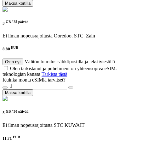
Maksa kortilla
GB /
25 päivää
3
Ei ilman nopeusrajoitusta
Ooredoo, STC, Zain
EUR
8.80
Välitön toimitus sähköpostilla ja tekstiviestillä
Osta nyt
Olen tarkistanut ja puhelimeni on yhteensopiva eSIM-
teknologian kanssa
Tarkista tästä
Kuinka monta eSIMiä tarvitset?
Maksa kortilla
GB /
30 päivää
5
Ei ilman nopeusrajoitusta
STC KUWAIT
EUR
11.71