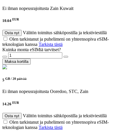
Ei ilman nopeusrajoitusta
Zain Kuwait
EUR
10.64
Välitön toimitus sähköpostilla ja tekstiviestillä
Osta nyt
Olen tarkistanut ja puhelimeni on yhteensopiva eSIM-
teknologian kanssa
Tarkista tästä
Kuinka monta eSIMiä tarvitset?
Maksa kortilla
GB /
20 päivää
5
Ei ilman nopeusrajoitusta
Ooredoo, STC, Zain
EUR
14.26
Välitön toimitus sähköpostilla ja tekstiviestillä
Osta nyt
Olen tarkistanut ja puhelimeni on yhteensopiva eSIM-
teknologian kanssa
Tarkista tästä