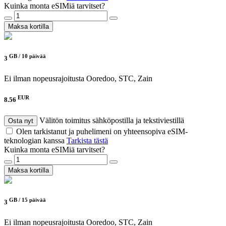
Kuinka monta eSIMiä tarvitset?
Maksa kortilla
GB /
10 päivää
3
Ei ilman nopeusrajoitusta
Ooredoo, STC, Zain
EUR
8.56
Välitön toimitus sähköpostilla ja tekstiviestillä
Osta nyt
Olen tarkistanut ja puhelimeni on yhteensopiva eSIM-
teknologian kanssa
Tarkista tästä
Kuinka monta eSIMiä tarvitset?
Maksa kortilla
GB /
15 päivää
3
Ei ilman nopeusrajoitusta
Ooredoo, STC, Zain