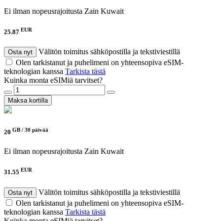
Ei ilman nopeusrajoitusta
Zain Kuwait
EUR
25.87
Välitön toimitus sähköpostilla ja tekstiviestillä
Osta nyt
Olen tarkistanut ja puhelimeni on yhteensopiva eSIM-
teknologian kanssa
Tarkista tästä
Kuinka monta eSIMiä tarvitset?
Maksa kortilla
GB /
30 päivää
20
Ei ilman nopeusrajoitusta
Zain Kuwait
EUR
31.55
Välitön toimitus sähköpostilla ja tekstiviestillä
Osta nyt
Olen tarkistanut ja puhelimeni on yhteensopiva eSIM-
teknologian kanssa
Tarkista tästä
Kuinka monta eSIMiä tarvitset?