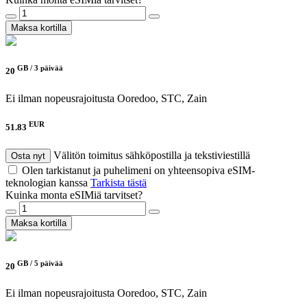
Maksa kortilla
GB /
3 päivää
20
Ei ilman nopeusrajoitusta
Ooredoo, STC, Zain
EUR
51.83
Välitön toimitus sähköpostilla ja tekstiviestillä
Osta nyt
Olen tarkistanut ja puhelimeni on yhteensopiva eSIM-
teknologian kanssa
Tarkista tästä
Kuinka monta eSIMiä tarvitset?
Maksa kortilla
GB /
5 päivää
20
Ei ilman nopeusrajoitusta
Ooredoo, STC, Zain