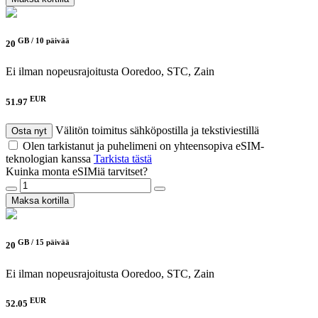
GB /
10 päivää
20
Ei ilman nopeusrajoitusta
Ooredoo, STC, Zain
EUR
51.97
Välitön toimitus sähköpostilla ja tekstiviestillä
Osta nyt
Olen tarkistanut ja puhelimeni on yhteensopiva eSIM-
teknologian kanssa
Tarkista tästä
Kuinka monta eSIMiä tarvitset?
Maksa kortilla
GB /
15 päivää
20
Ei ilman nopeusrajoitusta
Ooredoo, STC, Zain
EUR
52.05