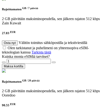
GB /
7 päivää
Rajoittamaton
2 GB päivittäin maksiminopeudella, sen jälkeen rajaton 512 kbps
Zain Kuwait
EUR
27.83
Välitön toimitus sähköpostilla ja tekstiviestillä
Osta nyt
Olen tarkistanut ja puhelimeni on yhteensopiva eSIM-
teknologian kanssa
Tarkista tästä
Kuinka monta eSIMiä tarvitset?
Maksa kortilla
GB /
20 päivää
Rajoittamaton
2 GB päivittäin maksiminopeudella, sen jälkeen rajaton 512 kbps
Ooredoo
EUR
90.55