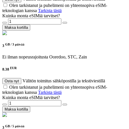
Olen tarkistanut ja puhelimeni on yhteensopiva eSIM-
teknologian kanssa
Tarkista tästä
Kuinka monta eSIMiä tarvitset?
Maksa kortilla
GB /
3 päivää
3
Ei ilman nopeusrajoitusta
Ooredoo, STC, Zain
EUR
8.38
Välitön toimitus sähköpostilla ja tekstiviestillä
Osta nyt
Olen tarkistanut ja puhelimeni on yhteensopiva eSIM-
teknologian kanssa
Tarkista tästä
Kuinka monta eSIMiä tarvitset?
Maksa kortilla
GB /
5 päivää
3