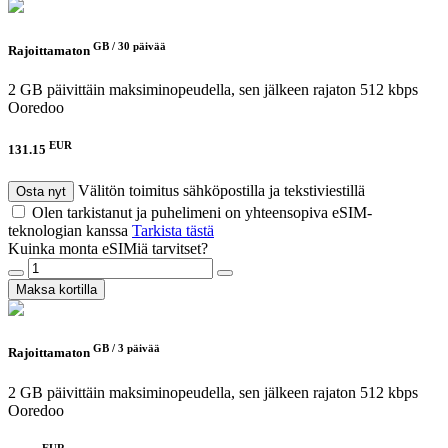
GB /
30 päivää
Rajoittamaton
2 GB päivittäin maksiminopeudella, sen jälkeen rajaton 512 kbps
Ooredoo
EUR
131.15
Välitön toimitus sähköpostilla ja tekstiviestillä
Osta nyt
Olen tarkistanut ja puhelimeni on yhteensopiva eSIM-
teknologian kanssa
Tarkista tästä
Kuinka monta eSIMiä tarvitset?
Maksa kortilla
GB /
3 päivää
Rajoittamaton
2 GB päivittäin maksiminopeudella, sen jälkeen rajaton 512 kbps
Ooredoo
EUR