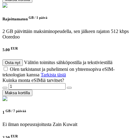
GB /
1 päivä
Rajoittamaton
2 GB päivittäin maksiminopeudella, sen jälkeen rajaton 512 kbps
Ooredoo
EUR
5.00
Välitön toimitus sähköpostilla ja tekstiviestillä
Osta nyt
Olen tarkistanut ja puhelimeni on yhteensopiva eSIM-
teknologian kanssa
Tarkista tästä
Kuinka monta eSIMiä tarvitset?
Maksa kortilla
GB /
7 päivää
1
Ei ilman nopeusrajoitusta
Zain Kuwait
EUR
2.50