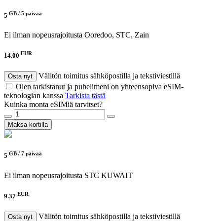
GB /
5 päivää
5
Ei ilman nopeusrajoitusta
Ooredoo, STC, Zain
EUR
14.00
Välitön toimitus sähköpostilla ja tekstiviestillä
Osta nyt
Olen tarkistanut ja puhelimeni on yhteensopiva eSIM-
teknologian kanssa
Tarkista tästä
Kuinka monta eSIMiä tarvitset?
Maksa kortilla
GB /
7 päivää
5
Ei ilman nopeusrajoitusta
STC KUWAIT
EUR
9.37
Välitön toimitus sähköpostilla ja tekstiviestillä
Osta nyt