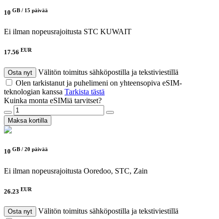
GB /
15 päivää
10
Ei ilman nopeusrajoitusta
STC KUWAIT
EUR
17.56
Välitön toimitus sähköpostilla ja tekstiviestillä
Osta nyt
Olen tarkistanut ja puhelimeni on yhteensopiva eSIM-
teknologian kanssa
Tarkista tästä
Kuinka monta eSIMiä tarvitset?
Maksa kortilla
GB /
20 päivää
10
Ei ilman nopeusrajoitusta
Ooredoo, STC, Zain
EUR
26.23
Välitön toimitus sähköpostilla ja tekstiviestillä
Osta nyt