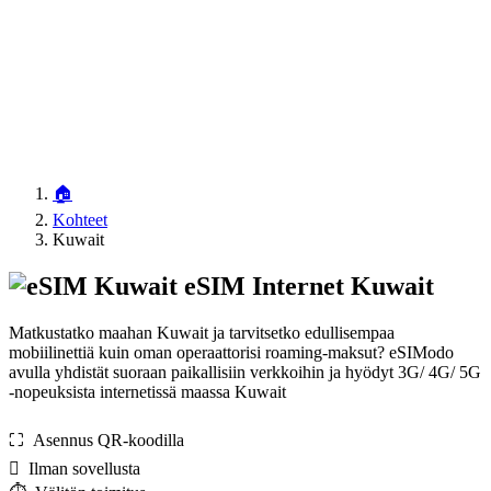
🏠
Kohteet
Kuwait
eSIM Internet Kuwait
Matkustatko maahan Kuwait ja tarvitsetko edullisempaa
mobiilinettiä kuin oman operaattorisi roaming-maksut? eSIModo
avulla yhdistät suoraan paikallisiin verkkoihin ja hyödyt 3G/ 4G/ 5G
-nopeuksista internetissä maassa Kuwait
⛶️️ Asennus QR-koodilla
️ Ilman sovellusta