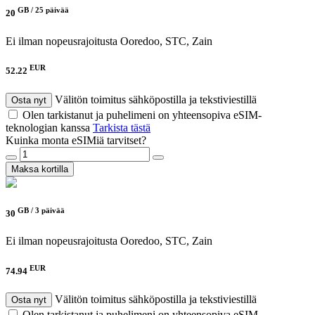
GB /
25 päivää
20
Ei ilman nopeusrajoitusta
Ooredoo, STC, Zain
EUR
52.22
Välitön toimitus sähköpostilla ja tekstiviestillä
Osta nyt
Olen tarkistanut ja puhelimeni on yhteensopiva eSIM-
teknologian kanssa
Tarkista tästä
Kuinka monta eSIMiä tarvitset?
Maksa kortilla
GB /
3 päivää
30
Ei ilman nopeusrajoitusta
Ooredoo, STC, Zain
EUR
74.94
Välitön toimitus sähköpostilla ja tekstiviestillä
Osta nyt
Olen tarkistanut ja puhelimeni on yhteensopiva eSIM-