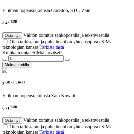
Ei ilman nopeusrajoitusta
Ooredoo, STC, Zain
EUR
8.43
Välitön toimitus sähköpostilla ja tekstiviestillä
Osta nyt
Olen tarkistanut ja puhelimeni on yhteensopiva eSIM-
teknologian kanssa
Tarkista tästä
Kuinka monta eSIMiä tarvitset?
Maksa kortilla
GB /
7 päivää
3
Ei ilman nopeusrajoitusta
Zain Kuwait
EUR
6.71
Välitön toimitus sähköpostilla ja tekstiviestillä
Osta nyt
Olen tarkistanut ja puhelimeni on yhteensopiva eSIM-
teknologian kanssa
Tarkista tästä