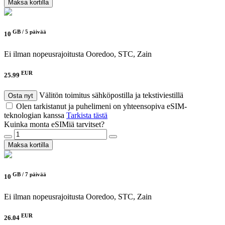
Maksa kortilla
GB /
5 päivää
10
Ei ilman nopeusrajoitusta
Ooredoo, STC, Zain
EUR
25.99
Välitön toimitus sähköpostilla ja tekstiviestillä
Osta nyt
Olen tarkistanut ja puhelimeni on yhteensopiva eSIM-
teknologian kanssa
Tarkista tästä
Kuinka monta eSIMiä tarvitset?
Maksa kortilla
GB /
7 päivää
10
Ei ilman nopeusrajoitusta
Ooredoo, STC, Zain
EUR
26.04