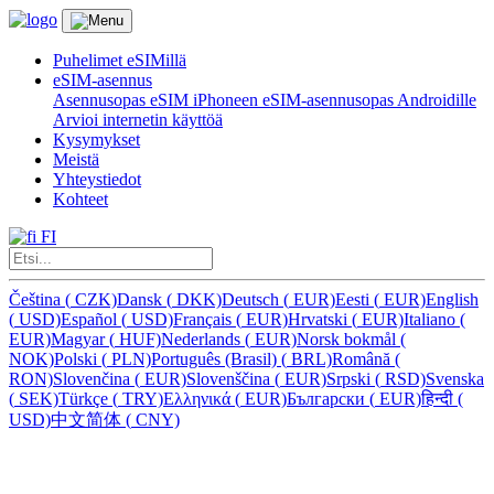
Puhelimet eSIMillä
eSIM-asennus
Asennusopas eSIM iPhoneen
eSIM-asennusopas Androidille
Arvioi internetin käyttöä
Kysymykset
Meistä
Yhteystiedot
Kohteet
FI
Čeština
(
CZK)
Dansk
(
DKK)
Deutsch
(
EUR)
Eesti
(
EUR)
English
(
USD)
Español
(
USD)
Français
(
EUR)
Hrvatski
(
EUR)
Italiano
(
EUR)
Magyar
(
HUF)
Nederlands
(
EUR)
Norsk bokmål
(
NOK)
Polski
(
PLN)
Português (Brasil)
(
BRL)
Română
(
RON)
Slovenčina
(
EUR)
Slovenščina
(
EUR)
Srpski
(
RSD)
Svenska
(
SEK)
Türkçe
(
TRY)
Ελληνικά
(
EUR)
Български
(
EUR)
हिन्दी
(
USD)
中文简体
(
CNY)