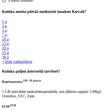
⏱️️ Välitön toimitus
Kuinka monta päivää matkustat maahan Kuwait?
1 p
3 p
5 p
7 p
10 p
15 p
20 p
25 p
30 p
+ lisää vaihtoehtoja
Kuinka paljon internetiä tarvitset?
GB /
10 päivää
Rajoittamaton
1 GB päivittäin maksiminopeudella, sen jälkeen rajaton 5 Mbps
Ooredoo, STC, Zain
EUR
63.68