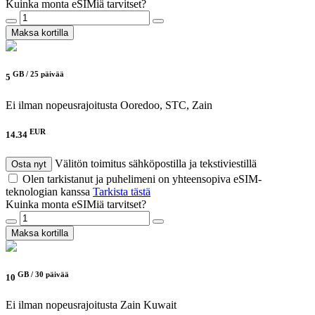
Kuinka monta eSIMiä tarvitset?
Maksa kortilla
GB /
25 päivää
5
Ei ilman nopeusrajoitusta
Ooredoo, STC, Zain
EUR
14.34
Välitön toimitus sähköpostilla ja tekstiviestillä
Osta nyt
Olen tarkistanut ja puhelimeni on yhteensopiva eSIM-
teknologian kanssa
Tarkista tästä
Kuinka monta eSIMiä tarvitset?
Maksa kortilla
GB /
30 päivää
10
Ei ilman nopeusrajoitusta
Zain Kuwait