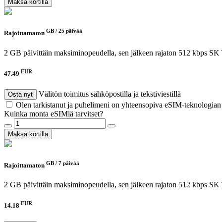
Maksa kortilla
GB /
25 päivää
Rajoittamaton
2 GB päivittäin maksiminopeudella, sen jälkeen rajaton 512 kbps
SK 
EUR
47.49
Välitön toimitus sähköpostilla ja tekstiviestillä
Osta nyt
Olen tarkistanut ja puhelimeni on yhteensopiva eSIM-teknologia
Kuinka monta eSIMiä tarvitset?
Maksa kortilla
GB /
7 päivää
Rajoittamaton
2 GB päivittäin maksiminopeudella, sen jälkeen rajaton 512 kbps
SK 
EUR
14.18