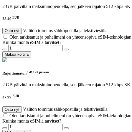
2 GB päivittäin maksiminopeudella, sen jälkeen rajaton 512 kbps
SK 
EUR
28.49
Välitön toimitus sähköpostilla ja tekstiviestillä
Osta nyt
Olen tarkistanut ja puhelimeni on yhteensopiva eSIM-teknologia
Kuinka monta eSIMiä tarvitset?
Maksa kortilla
GB /
20 päivää
Rajoittamaton
2 GB päivittäin maksiminopeudella, sen jälkeen rajaton 512 kbps
SK 
EUR
37.99
Välitön toimitus sähköpostilla ja tekstiviestillä
Osta nyt
Olen tarkistanut ja puhelimeni on yhteensopiva eSIM-teknologia
Kuinka monta eSIMiä tarvitset?