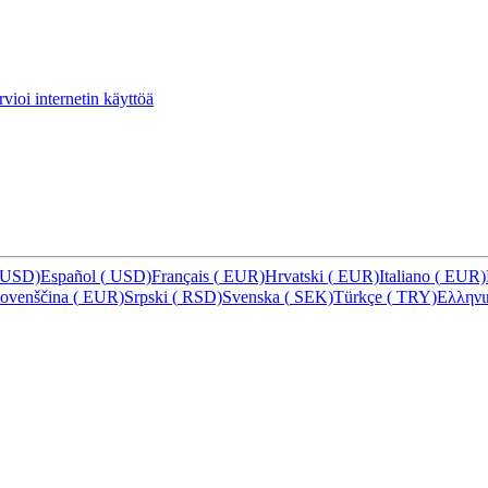
vioi internetin käyttöä
USD)
Español
(
USD)
Français
(
EUR)
Hrvatski
(
EUR)
Italiano
(
EUR)
lovenščina
(
EUR)
Srpski
(
RSD)
Svenska
(
SEK)
Türkçe
(
TRY)
Ελλην