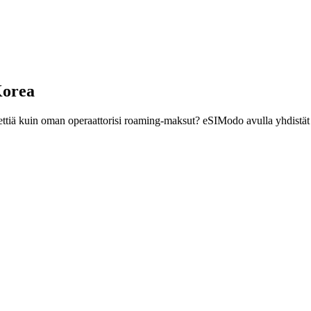
Korea
ettiä kuin oman operaattorisi roaming-maksut? eSIModo avulla yhdistät 