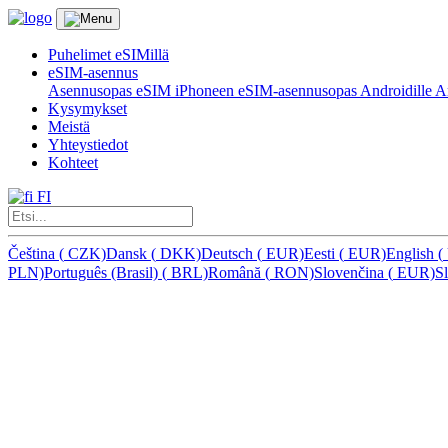
Puhelimet eSIMillä
eSIM-asennus
Asennusopas eSIM iPhoneen
eSIM-asennusopas Androidille
Ar
Kysymykset
Meistä
Yhteystiedot
Kohteet
FI
Čeština
(
CZK)
Dansk
(
DKK)
Deutsch
(
EUR)
Eesti
(
EUR)
English
(
PLN)
Português (Brasil)
(
BRL)
Română
(
RON)
Slovenčina
(
EUR)
S