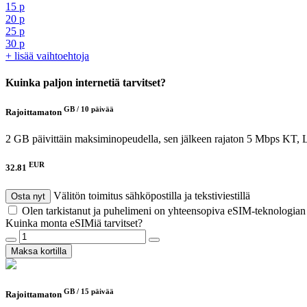
15 p
20 p
25 p
30 p
+ lisää vaihtoehtoja
Kuinka paljon internetiä tarvitset?
GB /
10 päivää
Rajoittamaton
2 GB päivittäin maksiminopeudella, sen jälkeen rajaton 5 Mbps
KT, 
EUR
32.81
Välitön toimitus sähköpostilla ja tekstiviestillä
Osta nyt
Olen tarkistanut ja puhelimeni on yhteensopiva eSIM-teknologia
Kuinka monta eSIMiä tarvitset?
Maksa kortilla
GB /
15 päivää
Rajoittamaton