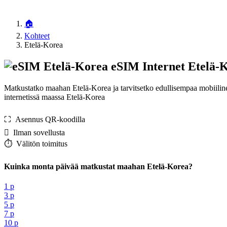
🏠
Kohteet
Etelä-Korea
eSIM Internet Etelä-
Matkustatko maahan Etelä-Korea ja tarvitsetko edullisempaa mobiilin
internetissä maassa Etelä-Korea
⛶️️ Asennus QR-koodilla
️ Ilman sovellusta
⏱️️ Välitön toimitus
Kuinka monta päivää matkustat maahan Etelä-Korea?
1 p
3 p
5 p
7 p
10 p