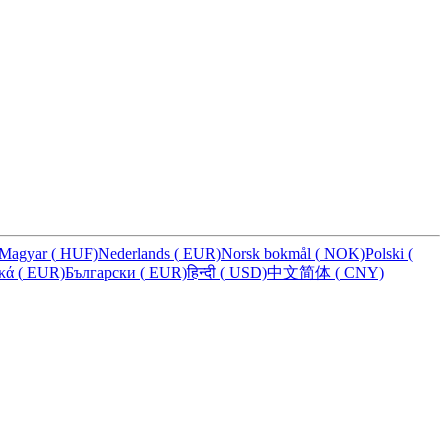
Magyar
(
HUF)
Nederlands
(
EUR)
Norsk bokmål
(
NOK)
Polski
(
ικά
(
EUR)
Български
(
EUR)
हिन्दी
(
USD)
中文简体
(
CNY)