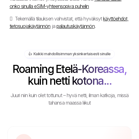
onko sinulla eSIM-yhteensopiva puhelin
Tekemällä tilauksen vahvistat, että hyväksyt
käyttöehdot
,
tietosuojakäytännön
ja
palautuskäytännön
.
👍️ Kaikki mahdollisimman yksinkertaisesti sinulle
Roaming Etelä-Koreassa,
kuin netti kotona...
Juuri niin kuin olet tottunut – hyvä netti, ilman katkoja, missä
tahansa maassa liikut