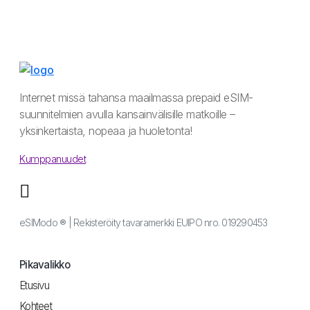
Internet missä tahansa maailmassa prepaid eSIM-
suunnitelmien avulla kansainvälisille matkoille –
yksinkertaista, nopeaa ja huoletonta!
Kumppanuudet
eSIModo ® | Rekisteröity tavaramerkki EUIPO nro. 019290453
Pikavalikko
Etusivu
Kohteet