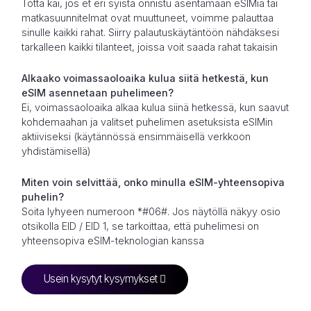
Totta kai, jos et eri syistä onnistu asentamaan eSIMiä tai
matkasuunnitelmat ovat muuttuneet, voimme palauttaa
sinulle kaikki rahat. Siirry palautuskäytäntöön nähdäksesi
tarkalleen kaikki tilanteet, joissa voit saada rahat takaisin
Alkaako voimassaoloaika kulua siitä hetkestä, kun
eSIM asennetaan puhelimeen?
Ei, voimassaoloaika alkaa kulua siinä hetkessä, kun saavut
kohdemaahan ja valitset puhelimen asetuksista eSIMin
aktiiviseksi (käytännössä ensimmäisellä verkkoon
yhdistämisellä)
Miten voin selvittää, onko minulla eSIM-yhteensopiva
puhelin?
Soita lyhyeen numeroon *#06#. Jos näytöllä näkyy osio
otsikolla EID / EID 1, se tarkoittaa, että puhelimesi on
yhteensopiva eSIM-teknologian kanssa
Usein kysytyt kysymykset