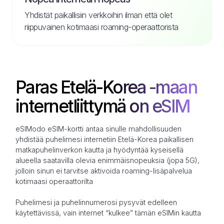
Yhdistät paikallisiin verkkoihin ilman että olet
riippuvainen kotimaasi roaming-operaattorista
Paras Etelä-Korea -maan
internetliittymä on eSIM
eSIModo eSIM-kortti antaa sinulle mahdollisuuden
yhdistää puhelimesi internetiin Etelä-Korea paikallisen
matkapuhelinverkon kautta ja hyödyntää kyseisellä
alueella saatavilla olevia enimmäisnopeuksia (jopa 5G),
jolloin sinun ei tarvitse aktivoida roaming-lisäpalvelua
kotimaasi operaattorilta
Puhelimesi ja puhelinnumerosi pysyvät edelleen
käytettävissä, vain internet “kulkee” tämän eSIMin kautta