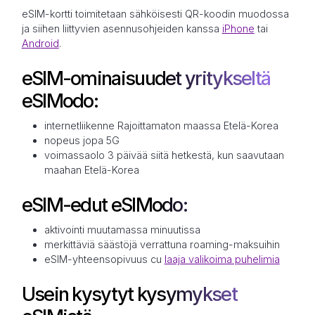
eSIM-kortti toimitetaan sähköisesti QR-koodin muodossa
ja siihen liittyvien asennusohjeiden kanssa
iPhone
tai
Android
.
eSIM-ominaisuudet yritykseltä
eSIModo:
internetliikenne Rajoittamaton maassa Etelä-Korea
nopeus jopa 5G
voimassaolo 3 päivää siitä hetkestä, kun saavutaan
maahan Etelä-Korea
eSIM-edut eSIModo:
aktivointi muutamassa minuutissa
merkittäviä säästöjä verrattuna roaming-maksuihin
eSIM-yhteensopivuus cu
laaja valikoima puhelimia
Usein kysytyt kysymykset