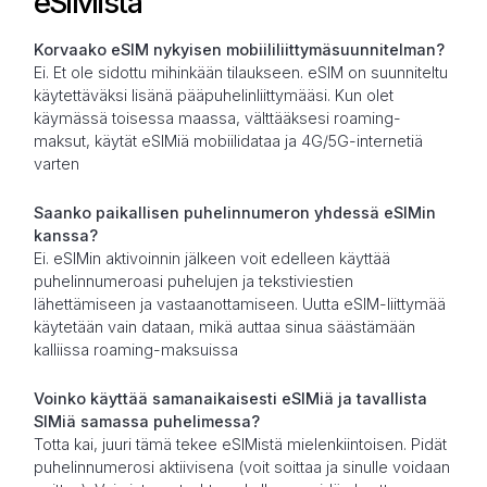
eSIMistä
Korvaako eSIM nykyisen mobiililiittymäsuunnitelman?
Ei. Et ole sidottu mihinkään tilaukseen. eSIM on suunniteltu
käytettäväksi lisänä pääpuhelinliittymääsi. Kun olet
käymässä toisessa maassa, välttääksesi roaming-
maksut, käytät eSIMiä mobiilidataa ja 4G/5G-internetiä
varten
Saanko paikallisen puhelinnumeron yhdessä eSIMin
kanssa?
Ei. eSIMin aktivoinnin jälkeen voit edelleen käyttää
puhelinnumeroasi puhelujen ja tekstiviestien
lähettämiseen ja vastaanottamiseen. Uutta eSIM-liittymää
käytetään vain dataan, mikä auttaa sinua säästämään
kalliissa roaming-maksuissa
Voinko käyttää samanaikaisesti eSIMiä ja tavallista
SIMiä samassa puhelimessa?
Totta kai, juuri tämä tekee eSIMistä mielenkiintoisen. Pidät
puhelinnumerosi aktiivisena (voit soittaa ja sinulle voidaan