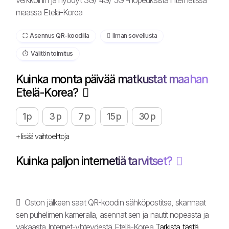
verkkoihin ja hyödyt 3G/ 4G/ 5G -nopeuksista internetissä
maassa Etelä-Korea
⛶️️ Asennus QR-koodilla
️ Ilman sovellusta
⏱️️ Välitön toimitus
Kuinka monta päivää matkustat maahan
Etelä-Korea?
1 p
3 p
7 p
15 p
30 p
+ lisää vaihtoehtoja
Kuinka paljon internetiä tarvitset?
Oston jälkeen saat QR-koodin sähköpostitse, skannaat
sen puhelimen kameralla, asennat sen ja nautit nopeasta ja
vakaasta Internet-yhteydestä Etelä-Korea
Tarkista tästä,