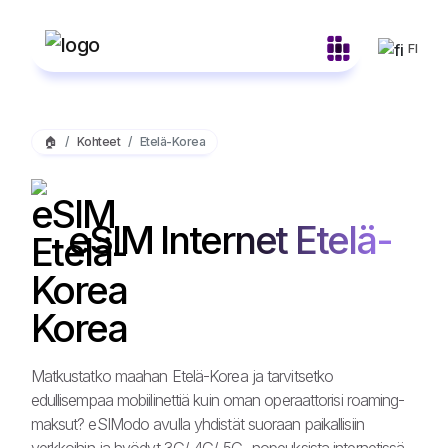
FI
🏠
Kohteet
Etelä-Korea
eSIM Internet Etelä-
Korea
Matkustatko maahan Etelä-Korea ja tarvitsetko
edullisempaa mobiilinettiä kuin oman operaattorisi roaming-
maksut? eSIModo avulla yhdistät suoraan paikallisiin