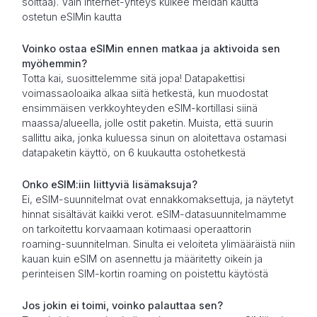
soittaa). Vain internet-yhteys kulkee meidän kautta
ostetun eSIMin kautta
Voinko ostaa eSIMin ennen matkaa ja aktivoida sen
myöhemmin?
Totta kai, suosittelemme sitä jopa! Datapakettisi
voimassaoloaika alkaa siitä hetkestä, kun muodostat
ensimmäisen verkkoyhteyden eSIM-kortillasi siinä
maassa/alueella, jolle ostit paketin. Muista, että suurin
sallittu aika, jonka kuluessa sinun on aloitettava ostamasi
datapaketin käyttö, on 6 kuukautta ostohetkestä
Onko eSIM:iin liittyviä lisämaksuja?
Ei, eSIM-suunnitelmat ovat ennakkomaksettuja, ja näytetyt
hinnat sisältävät kaikki verot. eSIM-datasuunnitelmamme
on tarkoitettu korvaamaan kotimaasi operaattorin
roaming-suunnitelman. Sinulta ei veloiteta ylimääräistä niin
kauan kuin eSIM on asennettu ja määritetty oikein ja
perinteisen SIM-kortin roaming on poistettu käytöstä
Jos jokin ei toimi, voinko palauttaa sen?