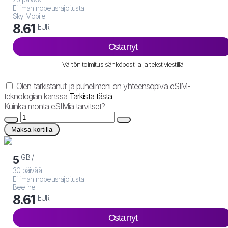
Ei ilman nopeusrajoitusta
Sky Mobile
8.61
EUR
Osta nyt
Välitön toimitus sähköpostilla ja tekstiviestillä
Olen tarkistanut ja puhelimeni on yhteensopiva eSIM-
teknologian kanssa
Tarkista tästä
Kuinka monta eSIMiä tarvitset?
Maksa kortilla
GB /
5
30 päivää
Ei ilman nopeusrajoitusta
Beeline
8.61
EUR
Osta nyt