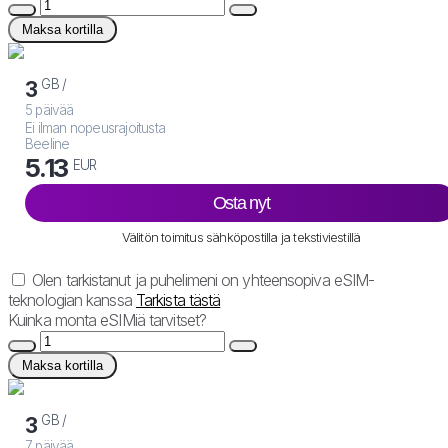
Maksa kortilla
GB /
3
5 päivää
Ei ilman nopeusrajoitusta
Beeline
5.13
EUR
Osta nyt
Välitön toimitus sähköpostilla ja tekstiviestillä
Olen tarkistanut ja puhelimeni on yhteensopiva eSIM-
teknologian kanssa
Tarkista tästä
Kuinka monta eSIMiä tarvitset?
Maksa kortilla
GB /
3
7 päivää