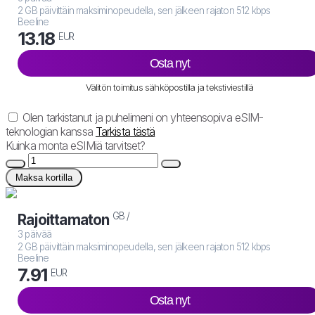
2 GB päivittäin maksiminopeudella, sen jälkeen rajaton 512 kbps
Beeline
13.18
EUR
Osta nyt
Välitön toimitus sähköpostilla ja tekstiviestillä
Olen tarkistanut ja puhelimeni on yhteensopiva eSIM-
teknologian kanssa
Tarkista tästä
Kuinka monta eSIMiä tarvitset?
Maksa kortilla
GB /
Rajoittamaton
3 päivää
2 GB päivittäin maksiminopeudella, sen jälkeen rajaton 512 kbps
Beeline
7.91
EUR
Osta nyt