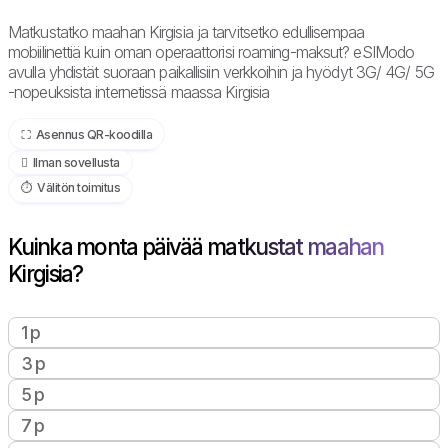
Matkustatko maahan Kirgisia ja tarvitsetko edullisempaa
mobiilinettiä kuin oman operaattorisi roaming-maksut? eSIModo
avulla yhdistät suoraan paikallisiin verkkoihin ja hyödyt 3G/ 4G/ 5G
-nopeuksista internetissä maassa Kirgisia
⛶️️ Asennus QR-koodilla
️ Ilman sovellusta
⏱️️ Välitön toimitus
Kuinka monta päivää matkustat maahan
Kirgisia?
1 p
3 p
5 p
7 p