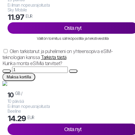
Ei ilman nopeusrajoitusta
Sky Mobile
11.97
EUR
Osta nyt
Välitön toimitus sähköpostilla ja tekstiviestillä
Olen tarkistanut ja puhelimeni on yhteensopiva eSIM-
teknologian kanssa
Tarkista tästä
Kuinka monta eSIMiä tarvitset?
Maksa kortilla
GB /
10
10 päivää
Ei ilman nopeusrajoitusta
Beeline
14.29
EUR
Osta nyt