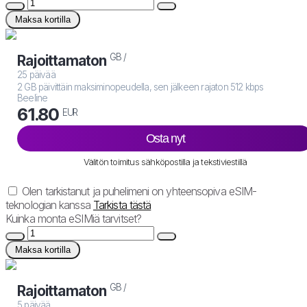
Maksa kortilla
GB /
Rajoittamaton
25 päivää
2 GB päivittäin maksiminopeudella, sen jälkeen rajaton 512 kbps
Beeline
61.80
EUR
Osta nyt
Välitön toimitus sähköpostilla ja tekstiviestillä
Olen tarkistanut ja puhelimeni on yhteensopiva eSIM-
teknologian kanssa
Tarkista tästä
Kuinka monta eSIMiä tarvitset?
Maksa kortilla
GB /
Rajoittamaton
5 päivää