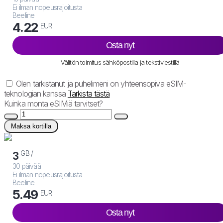
Ei ilman nopeusrajoitusta
Beeline
4.22
EUR
Osta nyt
Välitön toimitus sähköpostilla ja tekstiviestillä
Olen tarkistanut ja puhelimeni on yhteensopiva eSIM-
teknologian kanssa
Tarkista tästä
Kuinka monta eSIMiä tarvitset?
Maksa kortilla
GB /
3
30 päivää
Ei ilman nopeusrajoitusta
Beeline
5.49
EUR
Osta nyt