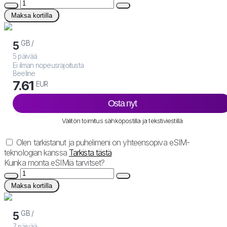
Maksa kortilla
GB /
5
5 päivää
Ei ilman nopeusrajoitusta
Beeline
7.61
EUR
Osta nyt
Välitön toimitus sähköpostilla ja tekstiviestillä
Olen tarkistanut ja puhelimeni on yhteensopiva eSIM-
teknologian kanssa
Tarkista tästä
Kuinka monta eSIMiä tarvitset?
Maksa kortilla
GB /
5
7 päivää