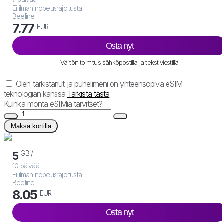
Ei ilman nopeusrajoitusta
Beeline
7.77
EUR
Osta nyt
Välitön toimitus sähköpostilla ja tekstiviestillä
Olen tarkistanut ja puhelimeni on yhteensopiva eSIM-
teknologian kanssa
Tarkista tästä
Kuinka monta eSIMiä tarvitset?
Maksa kortilla
GB /
5
10 päivää
Ei ilman nopeusrajoitusta
Beeline
8.05
EUR
Osta nyt