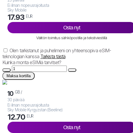
Ei ilman nopeusrajoitusta
Sky Mobile
17.93
EUR
Osta nyt
Välitön toimitus sähköpostilla ja tekstiviestillä
Olen tarkistanut ja puhelimeni on yhteensopiva eSIM-
teknologian kanssa
Tarkista tästä
Kuinka monta eSIMiä tarvitset?
Maksa kortilla
GB /
10
30 päivää
Ei ilman nopeusrajoitusta
Sky Mobile Kyrgyzstan (Beeline)
12.70
EUR
Osta nyt