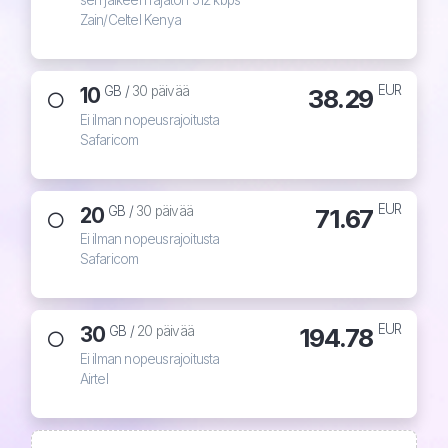
sen jälkeen rajaton 512 kbps
Zain/Celtel Kenya
EUR
10
38.29
GB /
30 päivää
Ei ilman nopeusrajoitusta
Safaricom
EUR
20
71.67
GB /
30 päivää
Ei ilman nopeusrajoitusta
Safaricom
EUR
30
194.78
GB /
20 päivää
Ei ilman nopeusrajoitusta
Airtel