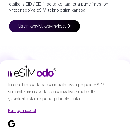
otsikolla EID / EID 1, se tarkoittaa, että puhelimesi on
yhteensopiva eSIM-teknologian kanssa
Usein kysytyt kysymykset
Internet missä tahansa maailmassa prepaid eSIM-
suunnitelmien avulla kansainvälisille matkoille –
yksinkertaista, nopeaa ja huoletonta!
Kumppanuudet