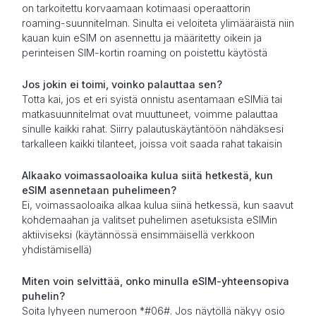
on tarkoitettu korvaamaan kotimaasi operaattorin
roaming-suunnitelman. Sinulta ei veloiteta ylimääräistä niin
kauan kuin eSIM on asennettu ja määritetty oikein ja
perinteisen SIM-kortin roaming on poistettu käytöstä
Jos jokin ei toimi, voinko palauttaa sen?
Totta kai, jos et eri syistä onnistu asentamaan eSIMiä tai
matkasuunnitelmat ovat muuttuneet, voimme palauttaa
sinulle kaikki rahat. Siirry palautuskäytäntöön nähdäksesi
tarkalleen kaikki tilanteet, joissa voit saada rahat takaisin
Alkaako voimassaoloaika kulua siitä hetkestä, kun
eSIM asennetaan puhelimeen?
Ei, voimassaoloaika alkaa kulua siinä hetkessä, kun saavut
kohdemaahan ja valitset puhelimen asetuksista eSIMin
aktiiviseksi (käytännössä ensimmäisellä verkkoon
yhdistämisellä)
Miten voin selvittää, onko minulla eSIM-yhteensopiva
puhelin?
Soita lyhyeen numeroon *#06#. Jos näytöllä näkyy osio