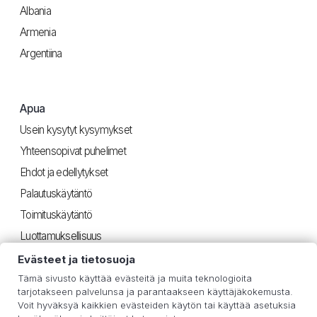
Albania
Armenia
Argentiina
Apua
Usein kysytyt kysymykset
Yhteensopivat puhelimet
Ehdot ja edellytykset
Palautuskäytäntö
Toimituskäytäntö
Luottamuksellisuus
Evästeet ja tietosuoja
Tämä sivusto käyttää evästeitä ja muita teknologioita
Hyödyllinen
tarjotakseen palvelunsa ja parantaakseen käyttäjäkokemusta.
Voit hyväksyä kaikkien evästeiden käytön tai käyttää asetuksia
iOS-ohjeet