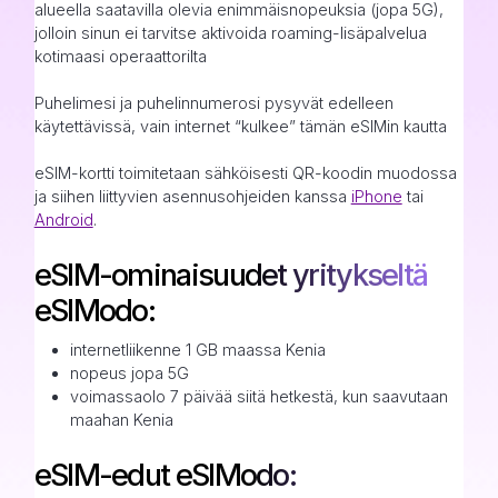
alueella saatavilla olevia enimmäisnopeuksia (jopa 5G),
jolloin sinun ei tarvitse aktivoida roaming-lisäpalvelua
kotimaasi operaattorilta
Puhelimesi ja puhelinnumerosi pysyvät edelleen
käytettävissä, vain internet “kulkee” tämän eSIMin kautta
eSIM-kortti toimitetaan sähköisesti QR-koodin muodossa
ja siihen liittyvien asennusohjeiden kanssa
iPhone
tai
Android
.
eSIM-ominaisuudet yritykseltä
eSIModo:
internetliikenne 1 GB maassa Kenia
nopeus jopa 5G
voimassaolo 7 päivää siitä hetkestä, kun saavutaan
maahan Kenia
eSIM-edut eSIModo: