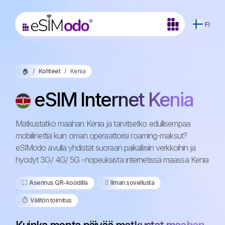
FI
🏠
Kohteet
Kenia
eSIM Internet Kenia
Matkustatko maahan Kenia ja tarvitsetko edullisempaa
mobiilinettiä kuin oman operaattorisi roaming-maksut?
eSIModo avulla yhdistät suoraan paikallisiin verkkoihin ja
hyödyt 3G/ 4G/ 5G -nopeuksista internetissä maassa Kenia
⛶️️ Asennus QR-koodilla
️ Ilman sovellusta
⏱️️ Välitön toimitus