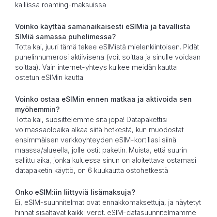
kalliissa roaming-maksuissa
Voinko käyttää samanaikaisesti eSIMiä ja tavallista
SIMiä samassa puhelimessa?
Totta kai, juuri tämä tekee eSIMistä mielenkiintoisen. Pidät
puhelinnumerosi aktiivisena (voit soittaa ja sinulle voidaan
soittaa). Vain internet-yhteys kulkee meidän kautta
ostetun eSIMin kautta
Voinko ostaa eSIMin ennen matkaa ja aktivoida sen
myöhemmin?
Totta kai, suosittelemme sitä jopa! Datapakettisi
voimassaoloaika alkaa siitä hetkestä, kun muodostat
ensimmäisen verkkoyhteyden eSIM-kortillasi siinä
maassa/alueella, jolle ostit paketin. Muista, että suurin
sallittu aika, jonka kuluessa sinun on aloitettava ostamasi
datapaketin käyttö, on 6 kuukautta ostohetkestä
Onko eSIM:iin liittyviä lisämaksuja?
Ei, eSIM-suunnitelmat ovat ennakkomaksettuja, ja näytetyt
hinnat sisältävät kaikki verot. eSIM-datasuunnitelmamme