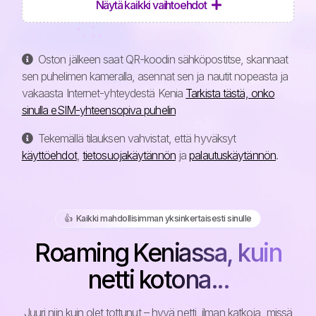
Näytä kaikki vaihtoehdot
Oston jälkeen saat QR-koodin sähköpostitse, skannaat
sen puhelimen kameralla, asennat sen ja nautit nopeasta ja
vakaasta Internet-yhteydestä Kenia
Tarkista tästä, onko
sinulla eSIM-yhteensopiva puhelin
Tekemällä tilauksen vahvistat, että hyväksyt
käyttöehdot
,
tietosuojakäytännön
ja
palautuskäytännön
.
👍️ Kaikki mahdollisimman yksinkertaisesti sinulle
Roaming Keniassa, kuin
netti kotona...
Juuri niin kuin olet tottunut – hyvä netti, ilman katkoja, missä