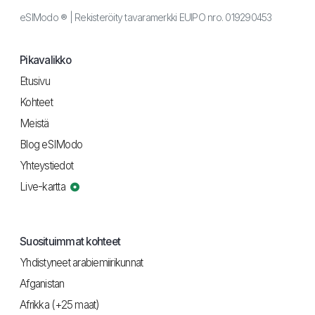
eSIModo ® | Rekisteröity tavaramerkki EUIPO nro. 019290453
Pikavalikko
Etusivu
Kohteet
Meistä
Blog eSIModo
Yhteystiedot
Live-kartta
Suosituimmat kohteet
Yhdistyneet arabiemiirikunnat
Afganistan
Afrikka (+25 maat)