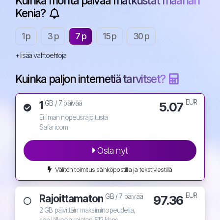
Kuinka monta päivää matkustat maahan
Kenia?
1 p
3 p
7 p
15 p
30 p
+ lisää vaihtoehtoja
Kuinka paljon internetiä tarvitset?
EUR
1
5.07
GB /
7 päivää
Ei ilman nopeusrajoitusta
Safaricom
Osta nyt
Välitön toimitus sähköpostilla ja tekstiviestillä
EUR
Rajoittamaton
97.36
GB /
7 päivää
2 GB päivittäin maksiminopeudella,