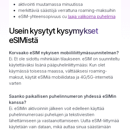
aktivointi muutamassa minuutissa
merkittäviä säästöjä verrattuna roaming-maksuihin
eSIM-yhteensopivuus cu
laaja valikoima puhelimia
Usein kysytyt kysymykset
eSIMistä
Korvaako eSIM nykyisen mobiililiittymäsuunnitelman?
Ei. Et ole sidottu mihinkään tilaukseen. eSIM on suunniteltu
käytettäväksi lisänä pääpuhelinliittymääsi. Kun olet
käymässä toisessa maassa, välttääksesi roaming-
maksut, käytät eSIMiä mobiilidataa ja 4G/5G-internetiä
varten
Saanko paikallisen puhelinnumeron yhdessä eSIMin
kanssa?
Ei. eSIMin aktivoinnin jälkeen voit edelleen käyttää
puhelinnumeroasi puhelujen ja tekstiviestien
lähettämiseen ja vastaanottamiseen. Uutta eSIM-liittymää
käytetään vain dataan, mikä auttaa sinua säästämään