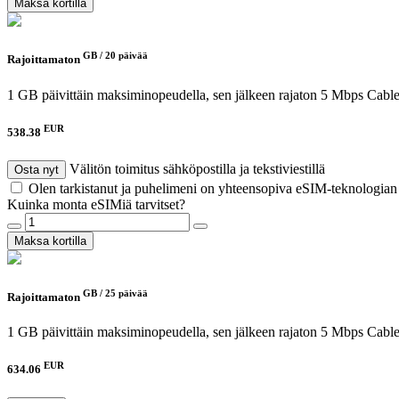
Maksa kortilla
GB /
20 päivää
Rajoittamaton
1 GB päivittäin maksiminopeudella, sen jälkeen rajaton 5 Mbps
Cable
EUR
538.38
Välitön toimitus sähköpostilla ja tekstiviestillä
Osta nyt
Olen tarkistanut ja puhelimeni on yhteensopiva eSIM-teknologia
Kuinka monta eSIMiä tarvitset?
Maksa kortilla
GB /
25 päivää
Rajoittamaton
1 GB päivittäin maksiminopeudella, sen jälkeen rajaton 5 Mbps
Cable
EUR
634.06