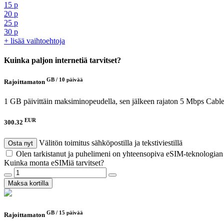
15 p
20 p
25 p
30 p
+ lisää vaihtoehtoja
Kuinka paljon internetiä tarvitset?
GB /
10 päivää
Rajoittamaton
1 GB päivittäin maksiminopeudella, sen jälkeen rajaton 5 Mbps
Cable
EUR
300.32
Välitön toimitus sähköpostilla ja tekstiviestillä
Osta nyt
Olen tarkistanut ja puhelimeni on yhteensopiva eSIM-teknologia
Kuinka monta eSIMiä tarvitset?
Maksa kortilla
GB /
15 päivää
Rajoittamaton