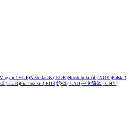
Magyar
(
HUF)
Nederlands
(
EUR)
Norsk bokmål
(
NOK)
Polski
(
ικά
(
EUR)
Български
(
EUR)
हिन्दी
(
USD)
中文简体
(
CNY)