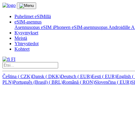
Puhelimet eSIMillä
eSIM-asennus
Asennusopas eSIM iPhoneen
eSIM-asennusopas Androidille
Ar
Kysymykset
Meistä
Yhteystiedot
Kohteet
FI
Čeština
(
CZK)
Dansk
(
DKK)
Deutsch
(
EUR)
Eesti
(
EUR)
English
(
PLN)
Português (Brasil)
(
BRL)
Română
(
RON)
Slovenčina
(
EUR)
S