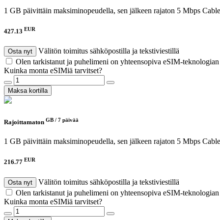
1 GB päivittäin maksiminopeudella, sen jälkeen rajaton 5 Mbps
Cable
EUR
427.13
Välitön toimitus sähköpostilla ja tekstiviestillä
Osta nyt
Olen tarkistanut ja puhelimeni on yhteensopiva eSIM-teknologia
Kuinka monta eSIMiä tarvitset?
Maksa kortilla
GB /
7 päivää
Rajoittamaton
1 GB päivittäin maksiminopeudella, sen jälkeen rajaton 5 Mbps
Cable
EUR
216.77
Välitön toimitus sähköpostilla ja tekstiviestillä
Osta nyt
Olen tarkistanut ja puhelimeni on yhteensopiva eSIM-teknologia
Kuinka monta eSIMiä tarvitset?