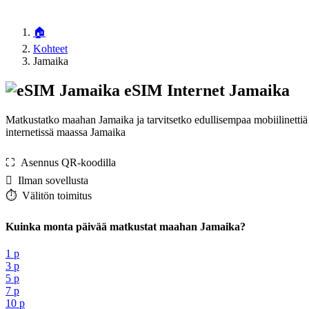
🏠
Kohteet
Jamaika
eSIM Internet Jamaika
Matkustatko maahan Jamaika ja tarvitsetko edullisempaa mobiilinetti
internetissä maassa Jamaika
⛶️️ Asennus QR-koodilla
️ Ilman sovellusta
⏱️️ Välitön toimitus
Kuinka monta päivää matkustat maahan Jamaika?
1 p
3 p
5 p
7 p
10 p