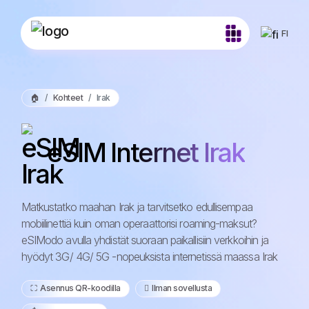
FI
🏠
Kohteet
Irak
eSIM Internet Irak
Matkustatko maahan Irak ja tarvitsetko edullisempaa
mobiilinettiä kuin oman operaattorisi roaming-maksut?
eSIModo avulla yhdistät suoraan paikallisiin verkkoihin ja
hyödyt 3G/ 4G/ 5G -nopeuksista internetissä maassa Irak
⛶️️ Asennus QR-koodilla
️ Ilman sovellusta