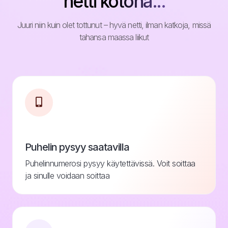
netti kotona...
Juuri niin kuin olet tottunut – hyvä netti, ilman katkoja, missä
tahansa maassa liikut
Puhelin pysyy saatavilla
Puhelinnumerosi pysyy käytettävissä. Voit soittaa
ja sinulle voidaan soittaa