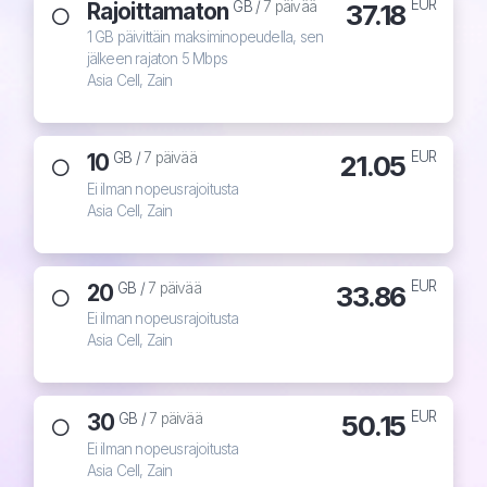
EUR
Rajoittamaton
37.18
GB /
7 päivää
1 GB päivittäin maksiminopeudella, sen
jälkeen rajaton 5 Mbps
Asia Cell, Zain
EUR
10
21.05
GB /
7 päivää
Ei ilman nopeusrajoitusta
Asia Cell, Zain
EUR
20
33.86
GB /
7 päivää
Ei ilman nopeusrajoitusta
Asia Cell, Zain
EUR
30
50.15
GB /
7 päivää
Ei ilman nopeusrajoitusta
Asia Cell, Zain