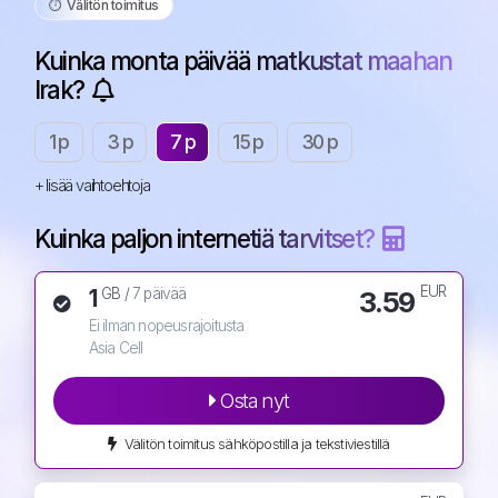
⏱️️ Välitön toimitus
Kuinka monta päivää matkustat maahan
Irak?
1 p
3 p
7 p
15 p
30 p
+ lisää vaihtoehtoja
Kuinka paljon internetiä tarvitset?
EUR
1
3.59
GB /
7 päivää
Ei ilman nopeusrajoitusta
Asia Cell
Osta nyt
Välitön toimitus sähköpostilla ja tekstiviestillä