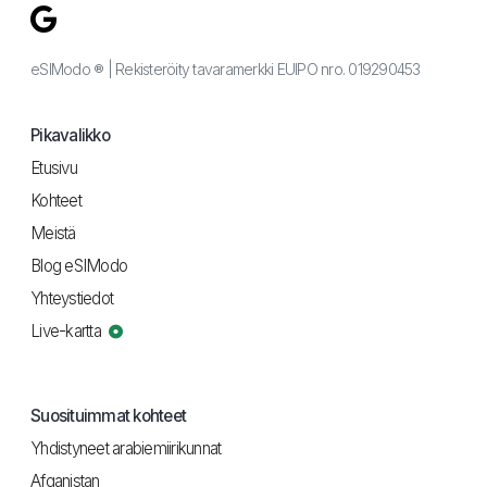
eSIModo ® | Rekisteröity tavaramerkki EUIPO nro. 019290453
Pikavalikko
Etusivu
Kohteet
Meistä
Blog eSIModo
Yhteystiedot
Live-kartta
Suosituimmat kohteet
Yhdistyneet arabiemiirikunnat
Afganistan