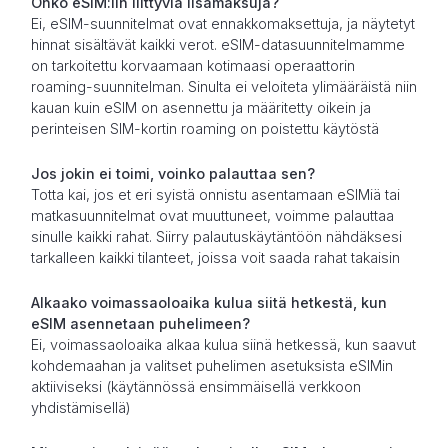
Onko eSIM:iin liittyviä lisämaksuja?
Ei, eSIM-suunnitelmat ovat ennakkomaksettuja, ja näytetyt
hinnat sisältävät kaikki verot. eSIM-datasuunnitelmamme
on tarkoitettu korvaamaan kotimaasi operaattorin
roaming-suunnitelman. Sinulta ei veloiteta ylimääräistä niin
kauan kuin eSIM on asennettu ja määritetty oikein ja
perinteisen SIM-kortin roaming on poistettu käytöstä
Jos jokin ei toimi, voinko palauttaa sen?
Totta kai, jos et eri syistä onnistu asentamaan eSIMiä tai
matkasuunnitelmat ovat muuttuneet, voimme palauttaa
sinulle kaikki rahat. Siirry palautuskäytäntöön nähdäksesi
tarkalleen kaikki tilanteet, joissa voit saada rahat takaisin
Alkaako voimassaoloaika kulua siitä hetkestä, kun
eSIM asennetaan puhelimeen?
Ei, voimassaoloaika alkaa kulua siinä hetkessä, kun saavut
kohdemaahan ja valitset puhelimen asetuksista eSIMin
aktiiviseksi (käytännössä ensimmäisellä verkkoon
yhdistämisellä)