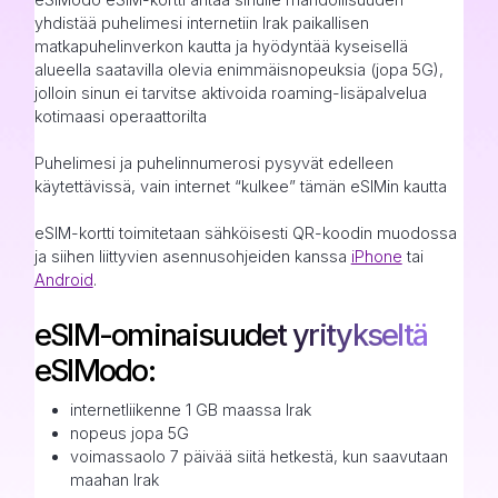
yhdistää puhelimesi internetiin Irak paikallisen
matkapuhelinverkon kautta ja hyödyntää kyseisellä
alueella saatavilla olevia enimmäisnopeuksia (jopa 5G),
jolloin sinun ei tarvitse aktivoida roaming-lisäpalvelua
kotimaasi operaattorilta
Puhelimesi ja puhelinnumerosi pysyvät edelleen
käytettävissä, vain internet “kulkee” tämän eSIMin kautta
eSIM-kortti toimitetaan sähköisesti QR-koodin muodossa
ja siihen liittyvien asennusohjeiden kanssa
iPhone
tai
Android
.
eSIM-ominaisuudet yritykseltä
eSIModo:
internetliikenne 1 GB maassa Irak
nopeus jopa 5G
voimassaolo 7 päivää siitä hetkestä, kun saavutaan
maahan Irak