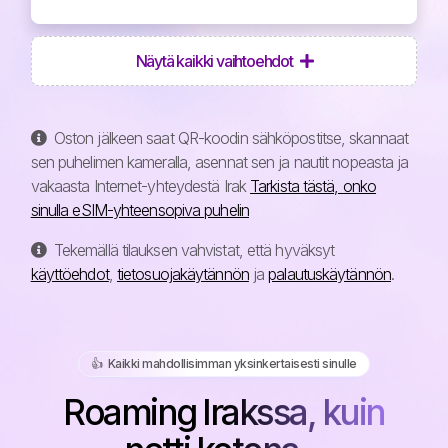
Näytä kaikki vaihtoehdot
Oston jälkeen saat QR-koodin sähköpostitse, skannaat
sen puhelimen kameralla, asennat sen ja nautit nopeasta ja
vakaasta Internet-yhteydestä Irak
Tarkista tästä, onko
sinulla eSIM-yhteensopiva puhelin
Tekemällä tilauksen vahvistat, että hyväksyt
käyttöehdot
,
tietosuojakäytännön
ja
palautuskäytännön
.
👍️ Kaikki mahdollisimman yksinkertaisesti sinulle
Roaming Irakssa, kuin