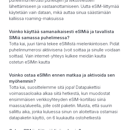
puhelinnumeroasi puhelujen ja tekstiviestien
lähettämiseen ja vastaanottamiseen. Uutta eSIM-liittymää
käytetään vain dataan, mikä auttaa sinua säästämään
kalliissa roaming-maksuissa
Voinko käyttää samanaikaisesti eSIMiä ja tavallista
SIMiä samassa puhelimessa?
Totta kai, juuri tämä tekee eSIMistä mielenkiintoisen. Pidät
puhelinnumerosi aktiivisena (voit soittaa ja sinulle voidaan
soittaa). Vain internet-yhteys kulkee meidän kautta
ostetun eSIMin kautta
Voinko ostaa eSIMin ennen matkaa ja aktivoida sen
myöhemmin?
Totta kai, suosittelemme sitä jopa! Datapakettisi
voimassaoloaika alkaa siitä hetkestä, kun muodostat
ensimmäisen verkkoyhteyden eSIM-kortillasi siinä
maassa/alueella, jolle ostit paketin. Muista, että suurin
sallittu aika, jonka kuluessa sinun on aloitettava ostamasi
datapaketin käyttö, on 6 kuukautta ostohetkestä