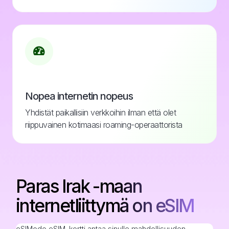
Nopea internetin nopeus
Yhdistät paikallisiin verkkoihin ilman että olet
riippuvainen kotimaasi roaming-operaattorista
Paras Irak -maan
internetliittymä on eSIM
eSIModo eSIM-kortti antaa sinulle mahdollisuuden