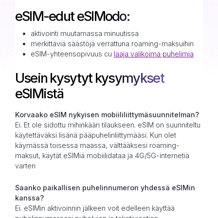
eSIM-edut eSIModo:
aktivointi muutamassa minuutissa
merkittäviä säästöjä verrattuna roaming-maksuihin
eSIM-yhteensopivuus cu
laaja valikoima puhelimia
Usein kysytyt kysymykset
eSIMistä
Korvaako eSIM nykyisen mobiililiittymäsuunnitelman?
Ei. Et ole sidottu mihinkään tilaukseen. eSIM on suunniteltu
käytettäväksi lisänä pääpuhelinliittymääsi. Kun olet
käymässä toisessa maassa, välttääksesi roaming-
maksut, käytät eSIMiä mobiilidataa ja 4G/5G-internetiä
varten
Saanko paikallisen puhelinnumeron yhdessä eSIMin
kanssa?
Ei. eSIMin aktivoinnin jälkeen voit edelleen käyttää