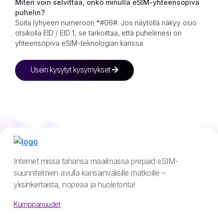
Miten voin selvittää, onko minulla eSIM-yhteensopiva
puhelin?
Soita lyhyeen numeroon *#06#. Jos näytöllä näkyy osio
otsikolla EID / EID 1, se tarkoittaa, että puhelimesi on
yhteensopiva eSIM-teknologian kanssa
Usein kysytyt kysymykset
Internet missä tahansa maailmassa prepaid eSIM-
suunnitelmien avulla kansainvälisille matkoille –
yksinkertaista, nopeaa ja huoletonta!
Kumppanuudet