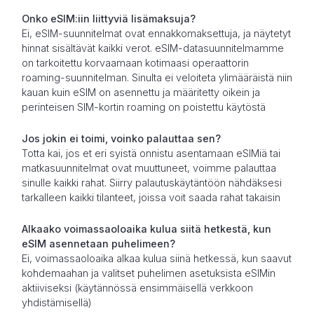
Onko eSIM:iin liittyviä lisämaksuja?
Ei, eSIM-suunnitelmat ovat ennakkomaksettuja, ja näytetyt
hinnat sisältävät kaikki verot. eSIM-datasuunnitelmamme
on tarkoitettu korvaamaan kotimaasi operaattorin
roaming-suunnitelman. Sinulta ei veloiteta ylimääräistä niin
kauan kuin eSIM on asennettu ja määritetty oikein ja
perinteisen SIM-kortin roaming on poistettu käytöstä
Jos jokin ei toimi, voinko palauttaa sen?
Totta kai, jos et eri syistä onnistu asentamaan eSIMiä tai
matkasuunnitelmat ovat muuttuneet, voimme palauttaa
sinulle kaikki rahat. Siirry palautuskäytäntöön nähdäksesi
tarkalleen kaikki tilanteet, joissa voit saada rahat takaisin
Alkaako voimassaoloaika kulua siitä hetkestä, kun
eSIM asennetaan puhelimeen?
Ei, voimassaoloaika alkaa kulua siinä hetkessä, kun saavut
kohdemaahan ja valitset puhelimen asetuksista eSIMin
aktiiviseksi (käytännössä ensimmäisellä verkkoon
yhdistämisellä)