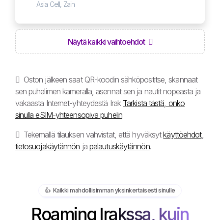
Asia Cell, Zain
Näytä kaikki vaihtoehdot
Oston jälkeen saat QR-koodin sähköpostitse, skannaat
sen puhelimen kameralla, asennat sen ja nautit nopeasta ja
vakaasta Internet-yhteydestä Irak
Tarkista tästä, onko
sinulla eSIM-yhteensopiva puhelin
Tekemällä tilauksen vahvistat, että hyväksyt
käyttöehdot
,
tietosuojakäytännön
ja
palautuskäytännön
.
👍️ Kaikki mahdollisimman yksinkertaisesti sinulle
Roaming Irakssa, kuin