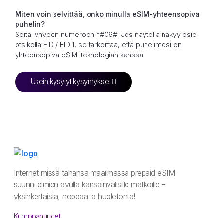
Miten voin selvittää, onko minulla eSIM-yhteensopiva
puhelin?
Soita lyhyeen numeroon *#06#. Jos näytöllä näkyy osio
otsikolla EID / EID 1, se tarkoittaa, että puhelimesi on
yhteensopiva eSIM-teknologian kanssa
Usein kysytyt kysymykset
Internet missä tahansa maailmassa prepaid eSIM-
suunnitelmien avulla kansainvälisille matkoille –
yksinkertaista, nopeaa ja huoletonta!
Kumppanuudet