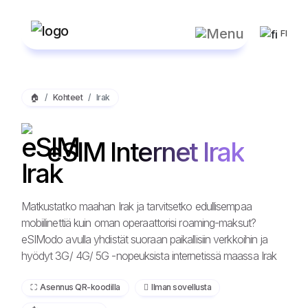
FI
🏠
Kohteet
Irak
eSIM Internet Irak
Matkustatko maahan Irak ja tarvitsetko edullisempaa
mobiilinettiä kuin oman operaattorisi roaming-maksut?
eSIModo avulla yhdistät suoraan paikallisiin verkkoihin ja
hyödyt 3G/ 4G/ 5G -nopeuksista internetissä maassa Irak
⛶️️ Asennus QR-koodilla
️ Ilman sovellusta