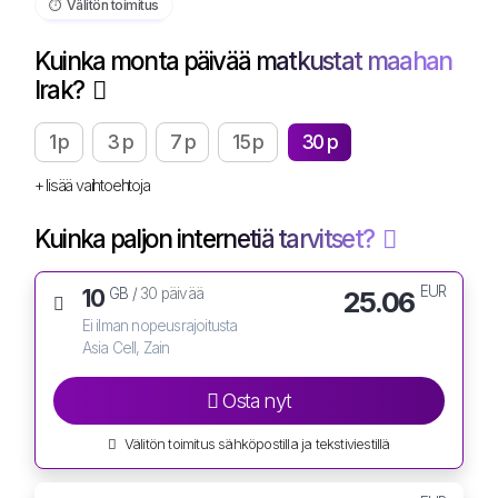
⏱️️ Välitön toimitus
Kuinka monta päivää matkustat maahan
Irak?
1 p
3 p
7 p
15 p
30 p
+ lisää vaihtoehtoja
Kuinka paljon internetiä tarvitset?
EUR
10
25.06
GB /
30 päivää
Ei ilman nopeusrajoitusta
Asia Cell, Zain
Osta nyt
Välitön toimitus sähköpostilla ja tekstiviestillä