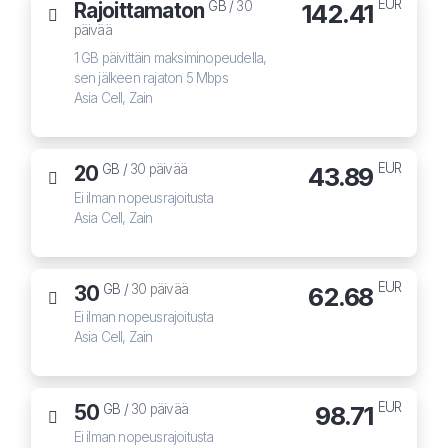
EUR
Rajoittamaton
142.41
GB /
30
päivää
1 GB päivittäin maksiminopeudella,
sen jälkeen rajaton 5 Mbps
Asia Cell, Zain
EUR
20
43.89
GB /
30 päivää
Ei ilman nopeusrajoitusta
Asia Cell, Zain
EUR
30
62.68
GB /
30 päivää
Ei ilman nopeusrajoitusta
Asia Cell, Zain
EUR
50
98.71
GB /
30 päivää
Ei ilman nopeusrajoitusta