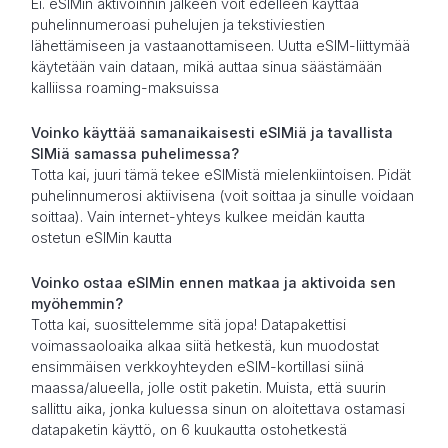
Ei. eSIMin aktivoinnin jälkeen voit edelleen käyttää
puhelinnumeroasi puhelujen ja tekstiviestien
lähettämiseen ja vastaanottamiseen. Uutta eSIM-liittymää
käytetään vain dataan, mikä auttaa sinua säästämään
kalliissa roaming-maksuissa
Voinko käyttää samanaikaisesti eSIMiä ja tavallista
SIMiä samassa puhelimessa?
Totta kai, juuri tämä tekee eSIMistä mielenkiintoisen. Pidät
puhelinnumerosi aktiivisena (voit soittaa ja sinulle voidaan
soittaa). Vain internet-yhteys kulkee meidän kautta
ostetun eSIMin kautta
Voinko ostaa eSIMin ennen matkaa ja aktivoida sen
myöhemmin?
Totta kai, suosittelemme sitä jopa! Datapakettisi
voimassaoloaika alkaa siitä hetkestä, kun muodostat
ensimmäisen verkkoyhteyden eSIM-kortillasi siinä
maassa/alueella, jolle ostit paketin. Muista, että suurin
sallittu aika, jonka kuluessa sinun on aloitettava ostamasi
datapaketin käyttö, on 6 kuukautta ostohetkestä