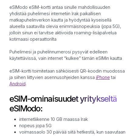
eSIModo eSIM-kortti antaa sinulle mahdollisuuden
yhdistää puhelimesi internetiin Irak paikallisen
matkapuhelinverkon kautta ja hyödyntää kyseisellä
alueella saatavilla olevia enimmäisnopeuksia (jopa 5G),
jolloin sinun ei tarvitse aktivoida roaming-lisäpalvelua
kotimaasi operaattorilta
Puhelimesi ja puhelinnumerosi pysyvät edelleen
käytettävissä, vain internet “kulkee” tämän eSIMin kautta
eSIM-kortti toimitetaan sähköisesti QR-koodin muodossa
ja siihen liittyvien asennusohjeiden kanssa
iPhone
tai
Android
.
eSIM-ominaisuudet yritykseltä
eSIModo:
internetliikenne 10 GB maassa Irak
nopeus jopa 5G
voimassaolo 30 päivää siitä hetkestä, kun saavutaan