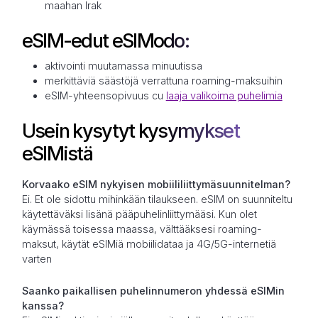
maahan Irak
eSIM-edut eSIModo:
aktivointi muutamassa minuutissa
merkittäviä säästöjä verrattuna roaming-maksuihin
eSIM-yhteensopivuus cu
laaja valikoima puhelimia
Usein kysytyt kysymykset
eSIMistä
Korvaako eSIM nykyisen mobiililiittymäsuunnitelman?
Ei. Et ole sidottu mihinkään tilaukseen. eSIM on suunniteltu
käytettäväksi lisänä pääpuhelinliittymääsi. Kun olet
käymässä toisessa maassa, välttääksesi roaming-
maksut, käytät eSIMiä mobiilidataa ja 4G/5G-internetiä
varten
Saanko paikallisen puhelinnumeron yhdessä eSIMin
kanssa?