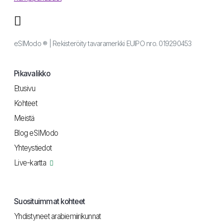
eSIModo ® | Rekisteröity tavaramerkki EUIPO nro. 019290453
Pikavalikko
Etusivu
Kohteet
Meistä
Blog eSIModo
Yhteystiedot
Live-kartta
Suosituimmat kohteet
Yhdistyneet arabiemiirikunnat