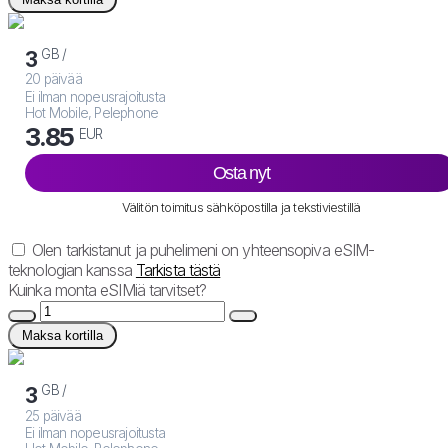
GB /
3
20 päivää
Ei ilman nopeusrajoitusta
Hot Mobile, Pelephone
3.85
EUR
Osta nyt
Välitön toimitus sähköpostilla ja tekstiviestillä
Olen tarkistanut ja puhelimeni on yhteensopiva eSIM-
teknologian kanssa
Tarkista tästä
Kuinka monta eSIMiä tarvitset?
Maksa kortilla
GB /
3
25 päivää
Ei ilman nopeusrajoitusta