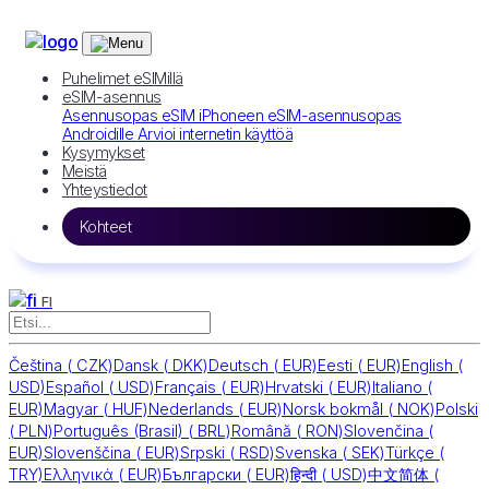
Puhelimet eSIMillä
eSIM-asennus
Asennusopas eSIM iPhoneen
eSIM-asennusopas
Androidille
Arvioi internetin käyttöä
Kysymykset
Meistä
Yhteystiedot
Kohteet
FI
Čeština
(
CZK)
Dansk
(
DKK)
Deutsch
(
EUR)
Eesti
(
EUR)
English
(
USD)
Español
(
USD)
Français
(
EUR)
Hrvatski
(
EUR)
Italiano
(
EUR)
Magyar
(
HUF)
Nederlands
(
EUR)
Norsk bokmål
(
NOK)
Polski
(
PLN)
Português (Brasil)
(
BRL)
Română
(
RON)
Slovenčina
(
EUR)
Slovenščina
(
EUR)
Srpski
(
RSD)
Svenska
(
SEK)
Türkçe
(
TRY)
Ελληνικά
(
EUR)
Български
(
EUR)
हिन्दी
(
USD)
中文简体
(