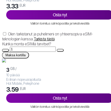
Hot Mobile, Pelephone
3.33
EUR
Osta nyt
Välitön toimitus sähköpostilla ja tekstiviestillä
Olen tarkistanut ja puhelimeni on yhteensopiva eSIM-
teknologian kanssa
Tarkista tästä
Kuinka monta eSIMiä tarvitset?
Maksa kortilla
GB /
3
10 päivää
Ei ilman nopeusrajoitusta
Hot Mobile, Pelephone
3.59
EUR
Osta nyt
Välitön toimitus sähköpostilla ja tekstiviestillä