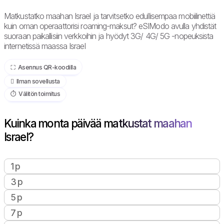
Matkustatko maahan Israel ja tarvitsetko edullisempaa mobiilinettiä
kuin oman operaattorisi roaming-maksut? eSIModo avulla yhdistät
suoraan paikallisiin verkkoihin ja hyödyt 3G/ 4G/ 5G -nopeuksista
internetissä maassa Israel
⛶️️ Asennus QR-koodilla
️ Ilman sovellusta
⏱️️ Välitön toimitus
Kuinka monta päivää matkustat maahan
Israel?
1 p
3 p
5 p
7 p