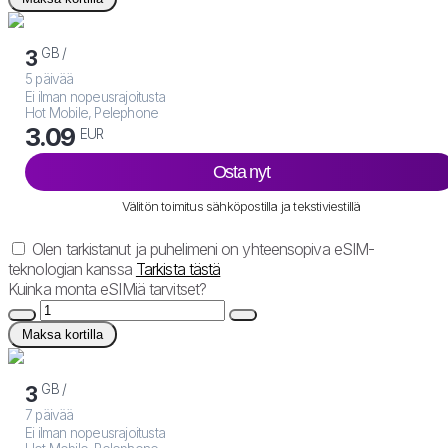
GB /
3
5 päivää
Ei ilman nopeusrajoitusta
Hot Mobile, Pelephone
3.09
EUR
Osta nyt
Välitön toimitus sähköpostilla ja tekstiviestillä
Olen tarkistanut ja puhelimeni on yhteensopiva eSIM-
teknologian kanssa
Tarkista tästä
Kuinka monta eSIMiä tarvitset?
Maksa kortilla
GB /
3
7 päivää
Ei ilman nopeusrajoitusta