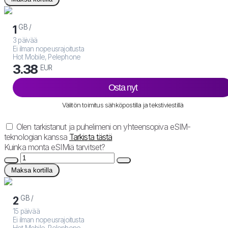
GB /
1
3 päivää
Ei ilman nopeusrajoitusta
Hot Mobile, Pelephone
3.38
EUR
Osta nyt
Välitön toimitus sähköpostilla ja tekstiviestillä
Olen tarkistanut ja puhelimeni on yhteensopiva eSIM-
teknologian kanssa
Tarkista tästä
Kuinka monta eSIMiä tarvitset?
Maksa kortilla
GB /
2
15 päivää
Ei ilman nopeusrajoitusta