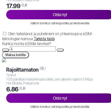
17.99
EUR
Osta nyt
Välitön toimitus sähköpostilla ja tekstiviestillä
Olen tarkistanut ja puhelimeni on yhteensopiva eSIM-
teknologian kanssa
Tarkista tästä
Kuinka monta eSIMiä tarvitset?
Maksa kortilla
GB /
Rajoittamaton
1 päivä
1 GB päivittäin maksiminopeudella, sen jälkeen rajaton 5 Mbps
Hot Mobile, Pelephone
6.86
EUR
Osta nyt
Välitön toimitus sähköpostilla ja tekstiviestillä