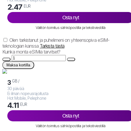
Hot Mobile, Pelephone
2.47
EUR
Osta nyt
Välitön toimitus sähköpostilla ja tekstiviestillä
Olen tarkistanut ja puhelimeni on yhteensopiva eSIM-
teknologian kanssa
Tarkista tästä
Kuinka monta eSIMiä tarvitset?
Maksa kortilla
GB /
3
30 päivää
Ei ilman nopeusrajoitusta
Hot Mobile, Pelephone
4.11
EUR
Osta nyt
Välitön toimitus sähköpostilla ja tekstiviestillä