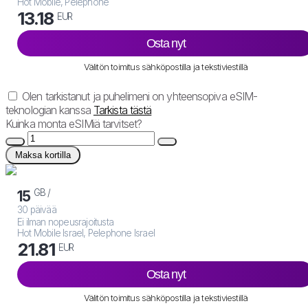
Hot Mobile, Pelephone
13.18
EUR
Osta nyt
Välitön toimitus sähköpostilla ja tekstiviestillä
Olen tarkistanut ja puhelimeni on yhteensopiva eSIM-
teknologian kanssa
Tarkista tästä
Kuinka monta eSIMiä tarvitset?
Maksa kortilla
GB /
15
30 päivää
Ei ilman nopeusrajoitusta
Hot Mobile Israel, Pelephone Israel
21.81
EUR
Osta nyt
Välitön toimitus sähköpostilla ja tekstiviestillä