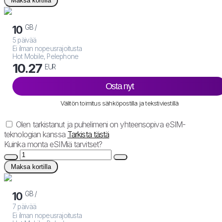
Maksa kortilla
GB /
10
5 päivää
Ei ilman nopeusrajoitusta
Hot Mobile, Pelephone
10.27
EUR
Osta nyt
Välitön toimitus sähköpostilla ja tekstiviestillä
Olen tarkistanut ja puhelimeni on yhteensopiva eSIM-
teknologian kanssa
Tarkista tästä
Kuinka monta eSIMiä tarvitset?
Maksa kortilla
GB /
10
7 päivää
Ei ilman nopeusrajoitusta