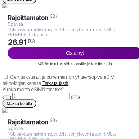
GB /
Rajoittamaton
5 päivää
1 GB päivittäin maksiminopeudella, sen jälkeen rajaton 5 Mbps
Hot Mobile, Pelephone
26.91
EUR
Osta nyt
Välitön toimitus sähköpostilla ja tekstiviestillä
Olen tarkistanut ja puhelimeni on yhteensopiva eSIM-
teknologian kanssa
Tarkista tästä
Kuinka monta eSIMiä tarvitset?
Maksa kortilla
GB /
Rajoittamaton
3 päivää
1 GB päivittäin maksiminopeudella, sen jälkeen rajaton 5 Mbps
Hot Mobile, Pelephone