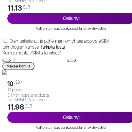
Hot Mobile, Pelephone
11.13
EUR
Osta nyt
Välitön toimitus sähköpostilla ja tekstiviestillä
Olen tarkistanut ja puhelimeni on yhteensopiva eSIM-
teknologian kanssa
Tarkista tästä
Kuinka monta eSIMiä tarvitset?
Maksa kortilla
GB /
10
10 päivää
Ei ilman nopeusrajoitusta
Hot Mobile, Pelephone
11.98
EUR
Osta nyt
Välitön toimitus sähköpostilla ja tekstiviestillä