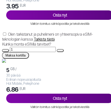
Hot Mobile, Pelephone
3.95
EUR
Osta nyt
Välitön toimitus sähköpostilla ja tekstiviestillä
Olen tarkistanut ja puhelimeni on yhteensopiva eSIM-
teknologian kanssa
Tarkista tästä
Kuinka monta eSIMiä tarvitset?
Maksa kortilla
GB /
5
30 päivää
Ei ilman nopeusrajoitusta
Hot Mobile, Pelephone
6.86
EUR
Osta nyt
Välitön toimitus sähköpostilla ja tekstiviestillä