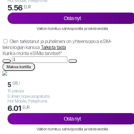
Hot Mobile, Pelephone
5.56
EUR
Osta nyt
Välitön toimitus sähköpostilla ja tekstiviestillä
Olen tarkistanut ja puhelimeni on yhteensopiva eSIM-
teknologian kanssa
Tarkista tästä
Kuinka monta eSIMiä tarvitset?
Maksa kortilla
GB /
5
10 päivää
Ei ilman nopeusrajoitusta
Hot Mobile, Pelephone
6.01
EUR
Osta nyt
Välitön toimitus sähköpostilla ja tekstiviestillä