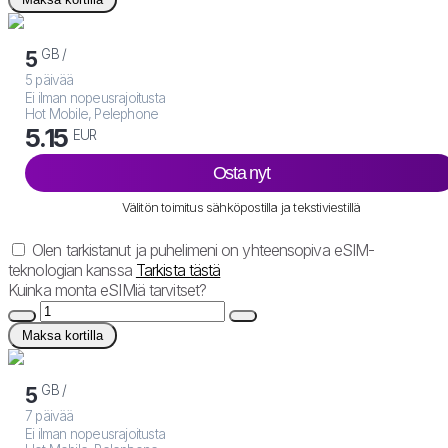
GB /
5
5 päivää
Ei ilman nopeusrajoitusta
Hot Mobile, Pelephone
5.15
EUR
Osta nyt
Välitön toimitus sähköpostilla ja tekstiviestillä
Olen tarkistanut ja puhelimeni on yhteensopiva eSIM-
teknologian kanssa
Tarkista tästä
Kuinka monta eSIMiä tarvitset?
Maksa kortilla
GB /
5
7 päivää
Ei ilman nopeusrajoitusta