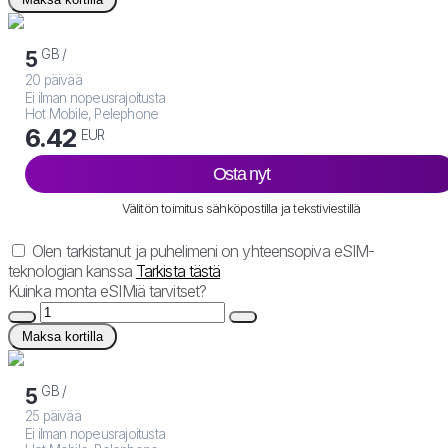
GB /
5
20 päivää
Ei ilman nopeusrajoitusta
Hot Mobile, Pelephone
6.42
EUR
Osta nyt
Välitön toimitus sähköpostilla ja tekstiviestillä
Olen tarkistanut ja puhelimeni on yhteensopiva eSIM-
teknologian kanssa
Tarkista tästä
Kuinka monta eSIMiä tarvitset?
Maksa kortilla
GB /
5
25 päivää
Ei ilman nopeusrajoitusta