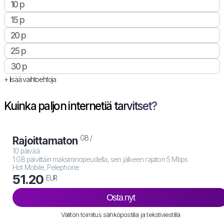
10 p
15 p
20 p
25 p
30 p
+ lisää vaihtoehtoja
Kuinka paljon internetiä tarvitset?
GB /
Rajoittamaton
10 päivää
1 GB päivittäin maksiminopeudella, sen jälkeen rajaton 5 Mbps
Hot Mobile, Pelephone
51.20
EUR
Osta nyt
Välitön toimitus sähköpostilla ja tekstiviestillä