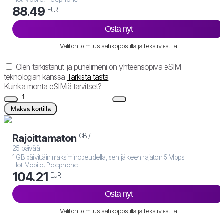
88.49
EUR
Osta nyt
Välitön toimitus sähköpostilla ja tekstiviestillä
Olen tarkistanut ja puhelimeni on yhteensopiva eSIM-
teknologian kanssa
Tarkista tästä
Kuinka monta eSIMiä tarvitset?
Maksa kortilla
GB /
Rajoittamaton
25 päivää
1 GB päivittäin maksiminopeudella, sen jälkeen rajaton 5 Mbps
Hot Mobile, Pelephone
104.21
EUR
Osta nyt
Välitön toimitus sähköpostilla ja tekstiviestillä