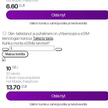
Hot Mobile, Pelephone
6.60
EUR
Osta nyt
Välitön toimitus sähköpostilla ja tekstiviestillä
Olen tarkistanut ja puhelimeni on yhteensopiva eSIM-
teknologian kanssa
Tarkista tästä
Kuinka monta eSIMiä tarvitset?
Maksa kortilla
GB /
10
30 päivää
Ei ilman nopeusrajoitusta
Hot Mobile, Pelephone
13.70
EUR
Osta nyt
Välitön toimitus sähköpostilla ja tekstiviestillä