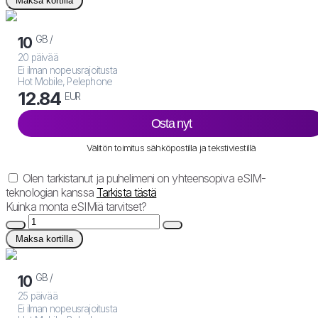
Maksa kortilla
GB /
10
20 päivää
Ei ilman nopeusrajoitusta
Hot Mobile, Pelephone
12.84
EUR
Osta nyt
Välitön toimitus sähköpostilla ja tekstiviestillä
Olen tarkistanut ja puhelimeni on yhteensopiva eSIM-
teknologian kanssa
Tarkista tästä
Kuinka monta eSIMiä tarvitset?
Maksa kortilla
GB /
10
25 päivää
Ei ilman nopeusrajoitusta