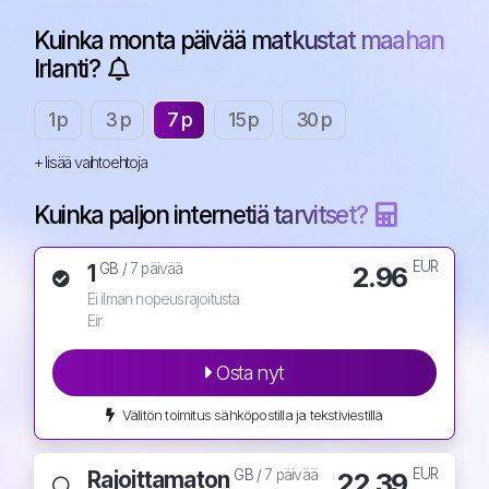
Kuinka monta päivää matkustat maahan
Irlanti?
1 p
3 p
7 p
15 p
30 p
+ lisää vaihtoehtoja
Kuinka paljon internetiä tarvitset?
EUR
1
2.96
GB /
7 päivää
Ei ilman nopeusrajoitusta
Eir
Osta nyt
Välitön toimitus sähköpostilla ja tekstiviestillä
EUR
Rajoittamaton
22.39
GB /
7 päivää