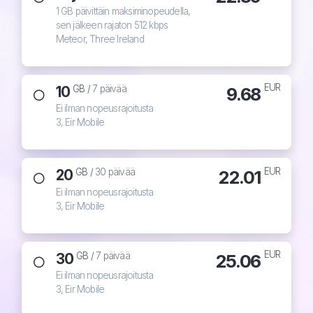
1 GB päivittäin maksiminopeudella,
sen jälkeen rajaton 512 kbps
Meteor, Three Ireland
EUR
10
9.68
GB /
7 päivää
Ei ilman nopeusrajoitusta
3, Eir Mobile
EUR
20
22.01
GB /
30 päivää
Ei ilman nopeusrajoitusta
3, Eir Mobile
EUR
30
25.06
GB /
7 päivää
Ei ilman nopeusrajoitusta
3, Eir Mobile