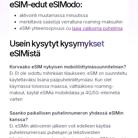
eSIM-edut eSIModo:
aktivointi muutamassa minuutissa
merkittäviä säästöjä verrattuna roaming-maksuihin
eSIM-yhteensopivuus cu
laaja valikoima puhelimia
Usein kysytyt kysymykset
eSIMistä
Korvaako eSIM nykyisen mobiililiittymäsuunnitelman?
Ei. Et ole sidottu mihinkään tilaukseen. eSIM on suunniteltu
käytettäväksi lisänä pääpuhelinliittymääsi. Kun olet
käymässä toisessa maassa, välttääksesi roaming-
maksut, käytät eSIMiä mobiilidataa ja 4G/5G-internetiä
varten
Saanko paikallisen puhelinnumeron yhdessä eSIMin
kanssa?
Ei. eSIMin aktivoinnin jälkeen voit edelleen käyttää
puhelinnumeroasi puhelujen ja tekstiviestien