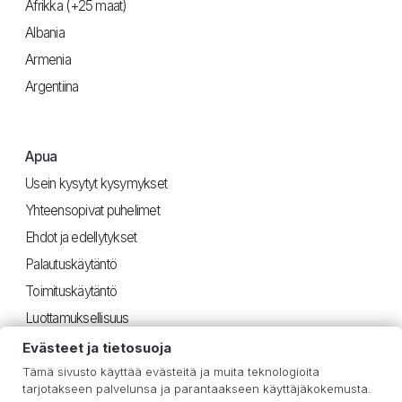
Afrikka (+25 maat)
Albania
Armenia
Argentiina
Apua
Usein kysytyt kysymykset
Yhteensopivat puhelimet
Ehdot ja edellytykset
Palautuskäytäntö
Toimituskäytäntö
Luottamuksellisuus
Evästeet ja tietosuoja
Tämä sivusto käyttää evästeitä ja muita teknologioita
Hyödyllinen
tarjotakseen palvelunsa ja parantaakseen käyttäjäkokemusta.