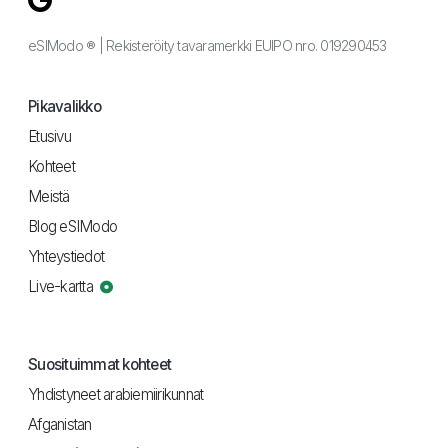
eSIModo ® | Rekisteröity tavaramerkki EUIPO nro. 019290453
Pikavalikko
Etusivu
Kohteet
Meistä
Blog eSIModo
Yhteystiedot
Live-kartta
Suosituimmat kohteet
Yhdistyneet arabiemiirikunnat
Afganistan