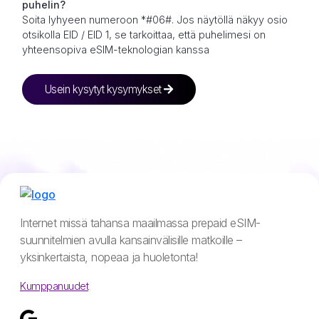
puhelin?
Soita lyhyeen numeroon *#06#. Jos näytöllä näkyy osio
otsikolla EID / EID 1, se tarkoittaa, että puhelimesi on
yhteensopiva eSIM-teknologian kanssa
Usein kysytyt kysymykset
Internet missä tahansa maailmassa prepaid eSIM-
suunnitelmien avulla kansainvälisille matkoille –
yksinkertaista, nopeaa ja huoletonta!
Kumppanuudet