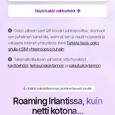
Näytä kaikki vaihtoehdot
Oston jälkeen saat QR-koodin sähköpostitse, skannaat
sen puhelimen kameralla, asennat sen ja nautit nopeasta ja
vakaasta Internet-yhteydestä Irlanti
Tarkista tästä, onko
sinulla eSIM-yhteensopiva puhelin
Tekemällä tilauksen vahvistat, että hyväksyt
käyttöehdot
,
tietosuojakäytännön
ja
palautuskäytännön
.
👍️ Kaikki mahdollisimman yksinkertaisesti sinulle
Roaming Irlantissa, kuin
netti kotona...