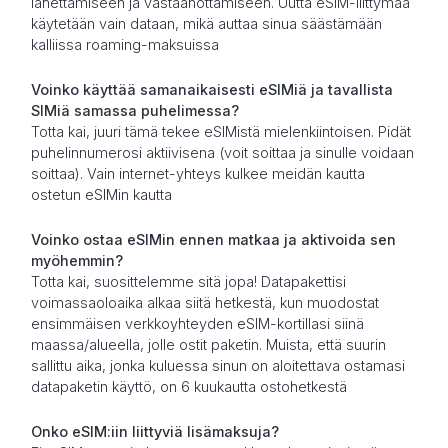
lähettämiseen ja vastaanottamiseen. Uutta eSIM-liittymää
käytetään vain dataan, mikä auttaa sinua säästämään
kalliissa roaming-maksuissa
Voinko käyttää samanaikaisesti eSIMiä ja tavallista
SIMiä samassa puhelimessa?
Totta kai, juuri tämä tekee eSIMistä mielenkiintoisen. Pidät
puhelinnumerosi aktiivisena (voit soittaa ja sinulle voidaan
soittaa). Vain internet-yhteys kulkee meidän kautta
ostetun eSIMin kautta
Voinko ostaa eSIMin ennen matkaa ja aktivoida sen
myöhemmin?
Totta kai, suosittelemme sitä jopa! Datapakettisi
voimassaoloaika alkaa siitä hetkestä, kun muodostat
ensimmäisen verkkoyhteyden eSIM-kortillasi siinä
maassa/alueella, jolle ostit paketin. Muista, että suurin
sallittu aika, jonka kuluessa sinun on aloitettava ostamasi
datapaketin käyttö, on 6 kuukautta ostohetkestä
Onko eSIM:iin liittyviä lisämaksuja?