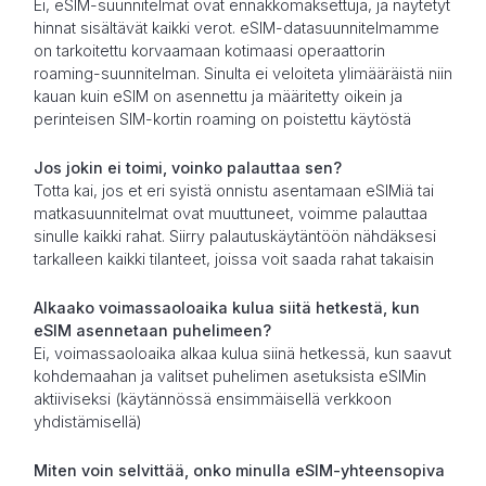
Ei, eSIM-suunnitelmat ovat ennakkomaksettuja, ja näytetyt
hinnat sisältävät kaikki verot. eSIM-datasuunnitelmamme
on tarkoitettu korvaamaan kotimaasi operaattorin
roaming-suunnitelman. Sinulta ei veloiteta ylimääräistä niin
kauan kuin eSIM on asennettu ja määritetty oikein ja
perinteisen SIM-kortin roaming on poistettu käytöstä
Jos jokin ei toimi, voinko palauttaa sen?
Totta kai, jos et eri syistä onnistu asentamaan eSIMiä tai
matkasuunnitelmat ovat muuttuneet, voimme palauttaa
sinulle kaikki rahat. Siirry palautuskäytäntöön nähdäksesi
tarkalleen kaikki tilanteet, joissa voit saada rahat takaisin
Alkaako voimassaoloaika kulua siitä hetkestä, kun
eSIM asennetaan puhelimeen?
Ei, voimassaoloaika alkaa kulua siinä hetkessä, kun saavut
kohdemaahan ja valitset puhelimen asetuksista eSIMin
aktiiviseksi (käytännössä ensimmäisellä verkkoon
yhdistämisellä)
Miten voin selvittää, onko minulla eSIM-yhteensopiva