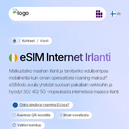
FI
🏠
Kohteet
Irlanti
eSIM Internet Irlanti
Matkustatko maahan Irlanti ja tarvitsetko edullisempaa
mobiilinettiä kuin oman operaattorisi roaming-maksut?
eSIModo avulla yhdistät suoraan paikallisiin verkkoihin ja
hyödyt 3G/ 4G/ 5G -nopeuksista internetissä maassa Irlanti
Onko sinulla jo roaming EU:ssa?
⛶️️ Asennus QR-koodilla
️ Ilman sovellusta
⏱️️ Välitön toimitus