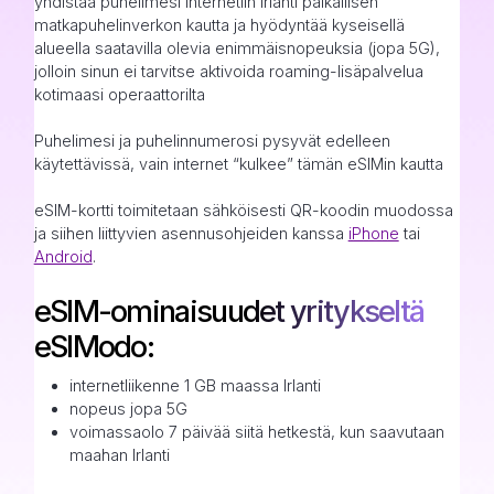
yhdistää puhelimesi internetiin Irlanti paikallisen
matkapuhelinverkon kautta ja hyödyntää kyseisellä
alueella saatavilla olevia enimmäisnopeuksia (jopa 5G),
jolloin sinun ei tarvitse aktivoida roaming-lisäpalvelua
kotimaasi operaattorilta
Puhelimesi ja puhelinnumerosi pysyvät edelleen
käytettävissä, vain internet “kulkee” tämän eSIMin kautta
eSIM-kortti toimitetaan sähköisesti QR-koodin muodossa
ja siihen liittyvien asennusohjeiden kanssa
iPhone
tai
Android
.
eSIM-ominaisuudet yritykseltä
eSIModo:
internetliikenne 1 GB maassa Irlanti
nopeus jopa 5G
voimassaolo 7 päivää siitä hetkestä, kun saavutaan
maahan Irlanti