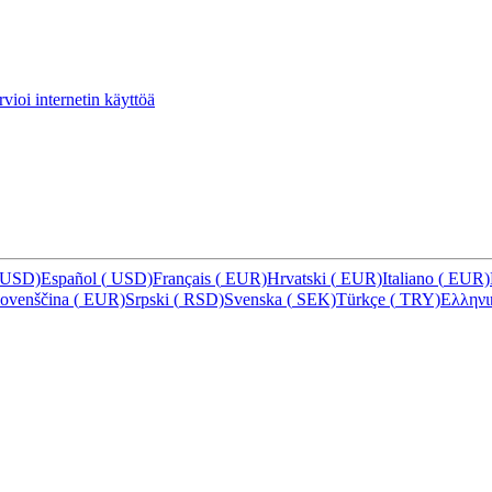
vioi internetin käyttöä
USD)
Español
(
USD)
Français
(
EUR)
Hrvatski
(
EUR)
Italiano
(
EUR)
lovenščina
(
EUR)
Srpski
(
RSD)
Svenska
(
SEK)
Türkçe
(
TRY)
Ελλην