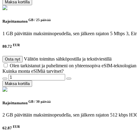
Maksa kortilla
GB /
25 päivää
Rajoittamaton
1 GB päivittäin maksiminopeudella, sen jälkeen rajaton 5 Mbps
3, Ei
EUR
80.72
Välitön toimitus sähköpostilla ja tekstiviestillä
Osta nyt
Olen tarkistanut ja puhelimeni on yhteensopiva eSIM-teknologia
Kuinka monta eSIMiä tarvitset?
Maksa kortilla
GB /
30 päivää
Rajoittamaton
2 GB päivittäin maksiminopeudella, sen jälkeen rajaton 512 kbps
H3G
EUR
62.87