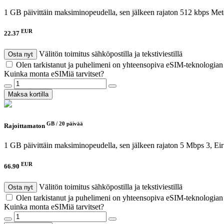
1 GB päivittäin maksiminopeudella, sen jälkeen rajaton 512 kbps
Met
EUR
22.37
Välitön toimitus sähköpostilla ja tekstiviestillä
Osta nyt
Olen tarkistanut ja puhelimeni on yhteensopiva eSIM-teknologia
Kuinka monta eSIMiä tarvitset?
Maksa kortilla
GB /
20 päivää
Rajoittamaton
1 GB päivittäin maksiminopeudella, sen jälkeen rajaton 5 Mbps
3, Ei
EUR
66.90
Välitön toimitus sähköpostilla ja tekstiviestillä
Osta nyt
Olen tarkistanut ja puhelimeni on yhteensopiva eSIM-teknologia
Kuinka monta eSIMiä tarvitset?