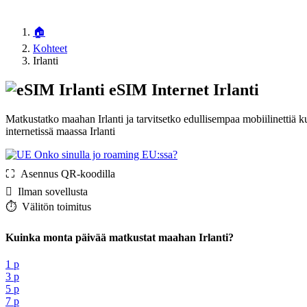
🏠
Kohteet
Irlanti
eSIM Internet Irlanti
Matkustatko maahan Irlanti ja tarvitsetko edullisempaa mobiilinettiä
internetissä maassa Irlanti
Onko sinulla jo roaming EU:ssa?
⛶️️ Asennus QR-koodilla
️ Ilman sovellusta
⏱️️ Välitön toimitus
Kuinka monta päivää matkustat maahan Irlanti?
1 p
3 p
5 p
7 p