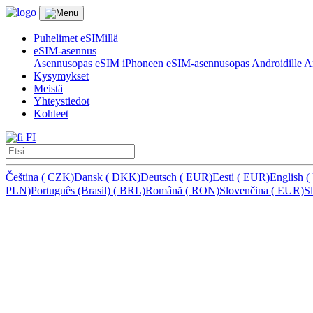
Puhelimet eSIMillä
eSIM-asennus
Asennusopas eSIM iPhoneen
eSIM-asennusopas Androidille
Ar
Kysymykset
Meistä
Yhteystiedot
Kohteet
FI
Čeština
(
CZK)
Dansk
(
DKK)
Deutsch
(
EUR)
Eesti
(
EUR)
English
(
PLN)
Português (Brasil)
(
BRL)
Română
(
RON)
Slovenčina
(
EUR)
S