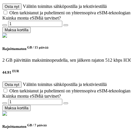
Välitön toimitus sähköpostilla ja tekstiviestillä
Osta nyt
Olen tarkistanut ja puhelimeni on yhteensopiva eSIM-teknologia
Kuinka monta eSIMiä tarvitset?
Maksa kortilla
GB /
15 päivää
Rajoittamaton
2 GB päivittäin maksiminopeudella, sen jälkeen rajaton 512 kbps
H3G
EUR
44.91
Välitön toimitus sähköpostilla ja tekstiviestillä
Osta nyt
Olen tarkistanut ja puhelimeni on yhteensopiva eSIM-teknologia
Kuinka monta eSIMiä tarvitset?
Maksa kortilla
GB /
7 päivää
Rajoittamaton