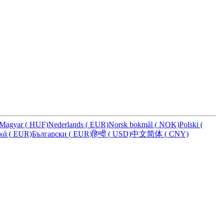
Magyar
(
HUF)
Nederlands
(
EUR)
Norsk bokmål
(
NOK)
Polski
(
ικά
(
EUR)
Български
(
EUR)
हिन्दी
(
USD)
中文简体
(
CNY)