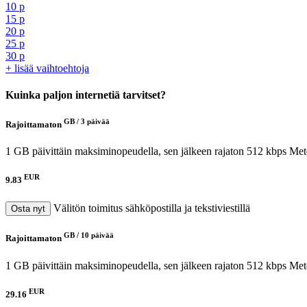
10 p
15 p
20 p
25 p
30 p
+ lisää vaihtoehtoja
Kuinka paljon internetiä tarvitset?
GB /
3 päivää
Rajoittamaton
1 GB päivittäin maksiminopeudella, sen jälkeen rajaton 512 kbps
Met
EUR
9.83
Välitön toimitus sähköpostilla ja tekstiviestillä
Osta nyt
GB /
10 päivää
Rajoittamaton
1 GB päivittäin maksiminopeudella, sen jälkeen rajaton 512 kbps
Met
EUR
29.16