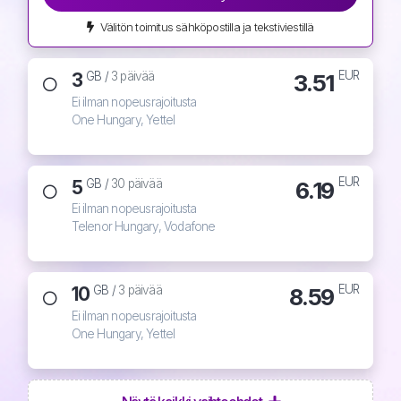
Välitön toimitus sähköpostilla ja tekstiviestillä
EUR
3
3.51
GB /
3 päivää
Ei ilman nopeusrajoitusta
One Hungary, Yettel
EUR
5
6.19
GB /
30 päivää
Ei ilman nopeusrajoitusta
Telenor Hungary, Vodafone
EUR
10
8.59
GB /
3 päivää
Ei ilman nopeusrajoitusta
One Hungary, Yettel