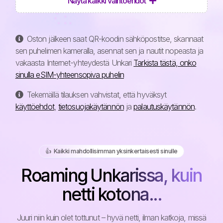
Näytä kaikki vaihtoehdot
Oston jälkeen saat QR-koodin sähköpostitse, skannaat
sen puhelimen kameralla, asennat sen ja nautit nopeasta ja
vakaasta Internet-yhteydestä Unkari
Tarkista tästä, onko
sinulla eSIM-yhteensopiva puhelin
Tekemällä tilauksen vahvistat, että hyväksyt
käyttöehdot
,
tietosuojakäytännön
ja
palautuskäytännön
.
👍️ Kaikki mahdollisimman yksinkertaisesti sinulle
Roaming Unkarissa, kuin
netti kotona...
Juuri niin kuin olet tottunut – hyvä netti, ilman katkoja, missä