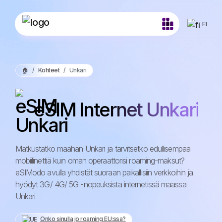
FI
🏠
Kohteet
Unkari
eSIM Internet Unkari
Matkustatko maahan Unkari ja tarvitsetko edullisempaa
mobiilinettiä kuin oman operaattorisi roaming-maksut?
eSIModo avulla yhdistät suoraan paikallisiin verkkoihin ja
hyödyt 3G/ 4G/ 5G -nopeuksista internetissä maassa
Unkari
Onko sinulla jo roaming EU:ssa?