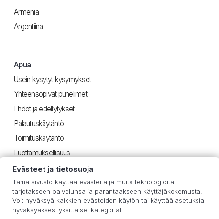
Armenia
Argentiina
Apua
Usein kysytyt kysymykset
Yhteensopivat puhelimet
Ehdot ja edellytykset
Palautuskäytäntö
Toimituskäytäntö
Luottamuksellisuus
Evästeet ja tietosuoja
Tämä sivusto käyttää evästeitä ja muita teknologioita
Hyödyllinen
tarjotakseen palvelunsa ja parantaakseen käyttäjäkokemusta.
Voit hyväksyä kaikkien evästeiden käytön tai käyttää asetuksia
iOS-ohjeet
hyväksyäksesi yksittäiset kategoriat