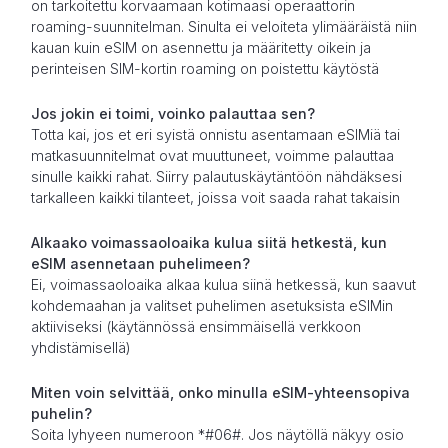
on tarkoitettu korvaamaan kotimaasi operaattorin
roaming-suunnitelman. Sinulta ei veloiteta ylimääräistä niin
kauan kuin eSIM on asennettu ja määritetty oikein ja
perinteisen SIM-kortin roaming on poistettu käytöstä
Jos jokin ei toimi, voinko palauttaa sen?
Totta kai, jos et eri syistä onnistu asentamaan eSIMiä tai
matkasuunnitelmat ovat muuttuneet, voimme palauttaa
sinulle kaikki rahat. Siirry palautuskäytäntöön nähdäksesi
tarkalleen kaikki tilanteet, joissa voit saada rahat takaisin
Alkaako voimassaoloaika kulua siitä hetkestä, kun
eSIM asennetaan puhelimeen?
Ei, voimassaoloaika alkaa kulua siinä hetkessä, kun saavut
kohdemaahan ja valitset puhelimen asetuksista eSIMin
aktiiviseksi (käytännössä ensimmäisellä verkkoon
yhdistämisellä)
Miten voin selvittää, onko minulla eSIM-yhteensopiva
puhelin?
Soita lyhyeen numeroon *#06#. Jos näytöllä näkyy osio