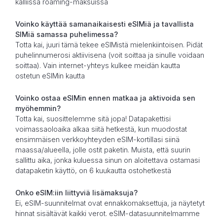
kalliissa roaming-maksuissa
Voinko käyttää samanaikaisesti eSIMiä ja tavallista
SIMiä samassa puhelimessa?
Totta kai, juuri tämä tekee eSIMistä mielenkiintoisen. Pidät
puhelinnumerosi aktiivisena (voit soittaa ja sinulle voidaan
soittaa). Vain internet-yhteys kulkee meidän kautta
ostetun eSIMin kautta
Voinko ostaa eSIMin ennen matkaa ja aktivoida sen
myöhemmin?
Totta kai, suosittelemme sitä jopa! Datapakettisi
voimassaoloaika alkaa siitä hetkestä, kun muodostat
ensimmäisen verkkoyhteyden eSIM-kortillasi siinä
maassa/alueella, jolle ostit paketin. Muista, että suurin
sallittu aika, jonka kuluessa sinun on aloitettava ostamasi
datapaketin käyttö, on 6 kuukautta ostohetkestä
Onko eSIM:iin liittyviä lisämaksuja?
Ei, eSIM-suunnitelmat ovat ennakkomaksettuja, ja näytetyt
hinnat sisältävät kaikki verot. eSIM-datasuunnitelmamme