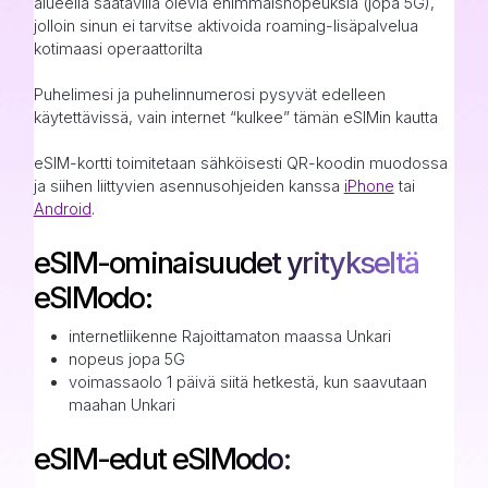
alueella saatavilla olevia enimmäisnopeuksia (jopa 5G),
jolloin sinun ei tarvitse aktivoida roaming-lisäpalvelua
kotimaasi operaattorilta
Puhelimesi ja puhelinnumerosi pysyvät edelleen
käytettävissä, vain internet “kulkee” tämän eSIMin kautta
eSIM-kortti toimitetaan sähköisesti QR-koodin muodossa
ja siihen liittyvien asennusohjeiden kanssa
iPhone
tai
Android
.
eSIM-ominaisuudet yritykseltä
eSIModo:
internetliikenne Rajoittamaton maassa Unkari
nopeus jopa 5G
voimassaolo 1 päivä siitä hetkestä, kun saavutaan
maahan Unkari
eSIM-edut eSIModo: