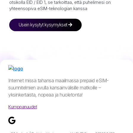
otsikolla EID / EID 1, se tarkoittaa, että puhelimesi on
yhteensopiva eSIM-teknologian kanssa
Usein kysytyt kysymykset
Internet missä tahansa maailmassa prepaid eSIM-
suunnitelmien avulla kansainvälisille matkoille –
yksinkertaista, nopeaa ja huoletonta!
Kumppanuudet