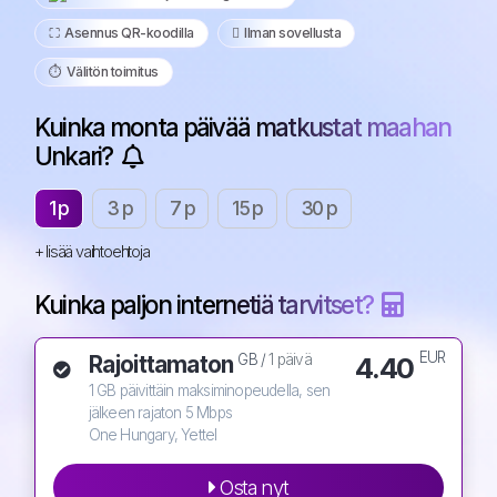
⛶️️ Asennus QR-koodilla
️ Ilman sovellusta
⏱️️ Välitön toimitus
Kuinka monta päivää matkustat maahan
Unkari?
1 p
3 p
7 p
15 p
30 p
+ lisää vaihtoehtoja
Kuinka paljon internetiä tarvitset?
EUR
Rajoittamaton
4.40
GB /
1 päivä
1 GB päivittäin maksiminopeudella, sen
jälkeen rajaton 5 Mbps
One Hungary, Yettel
Osta nyt