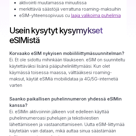
aktivointi muutamassa minuutissa
merkittäviä säästöjä verrattuna roaming-maksuihin
eSIM-yhteensopivuus cu
laaja valikoima puhelimia
Usein kysytyt kysymykset
eSIMistä
Korvaako eSIM nykyisen mobiililiittymäsuunnitelman?
Ei. Et ole sidottu mihinkään tilaukseen. eSIM on suunniteltu
käytettäväksi lisänä pääpuhelinliittymääsi. Kun olet
käymässä toisessa maassa, välttääksesi roaming-
maksut, käytät eSIMiä mobiilidataa ja 4G/5G-internetiä
varten
Saanko paikallisen puhelinnumeron yhdessä eSIMin
kanssa?
Ei. eSIMin aktivoinnin jälkeen voit edelleen käyttää
puhelinnumeroasi puhelujen ja tekstiviestien
lähettämiseen ja vastaanottamiseen. Uutta eSIM-liittymää
käytetään vain dataan, mikä auttaa sinua säästämään