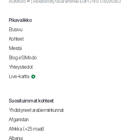
eSIModo ® | Rekisteröity tavaramerkki EUIPO nro. 019290453
Pikavalikko
Etusivu
Kohteet
Meistä
Blog eSIModo
Yhteystiedot
Live-kartta
Suosituimmat kohteet
Yhdistyneet arabiemiirikunnat
Afganistan
Afrikka (+25 maat)
Albania