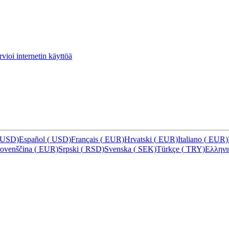
vioi internetin käyttöä
USD)
Español
(
USD)
Français
(
EUR)
Hrvatski
(
EUR)
Italiano
(
EUR)
lovenščina
(
EUR)
Srpski
(
RSD)
Svenska
(
SEK)
Türkçe
(
TRY)
Ελλην