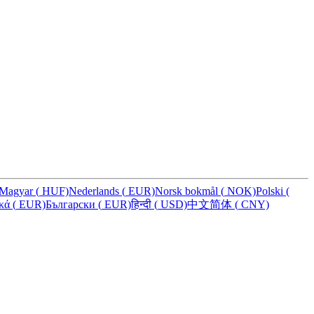
Magyar
(
HUF)
Nederlands
(
EUR)
Norsk bokmål
(
NOK)
Polski
(
ικά
(
EUR)
Български
(
EUR)
हिन्दी
(
USD)
中文简体
(
CNY)