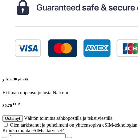
GB /
30 päivää
3
Ei ilman nopeusrajoitusta
Natcom
EUR
30.76
Välitön toimitus sähköpostilla ja tekstiviestillä
Osta nyt
Olen tarkistanut ja puhelimeni on yhteensopiva eSIM-teknologia
Kuinka monta eSIMiä tarvitset?