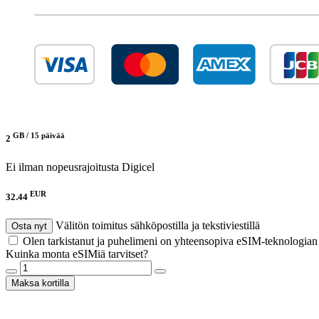
GB /
15 päivää
2
Ei ilman nopeusrajoitusta
Digicel
EUR
32.44
Välitön toimitus sähköpostilla ja tekstiviestillä
Osta nyt
Olen tarkistanut ja puhelimeni on yhteensopiva eSIM-teknologia
Kuinka monta eSIMiä tarvitset?
Maksa kortilla