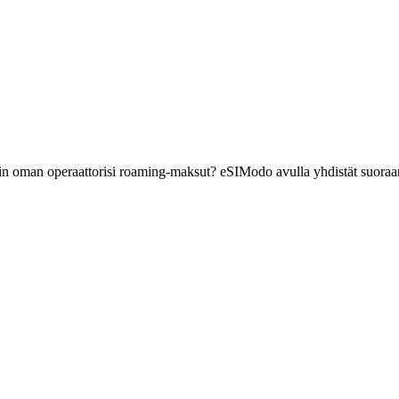
uin oman operaattorisi roaming-maksut? eSIModo avulla yhdistät suoraa