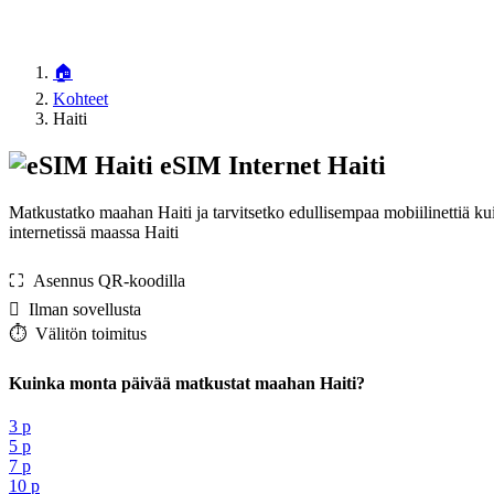
🏠
Kohteet
Haiti
eSIM Internet Haiti
Matkustatko maahan Haiti ja tarvitsetko edullisempaa mobiilinettiä k
internetissä maassa Haiti
⛶️️ Asennus QR-koodilla
️ Ilman sovellusta
⏱️️ Välitön toimitus
Kuinka monta päivää matkustat maahan Haiti?
3 p
5 p
7 p
10 p