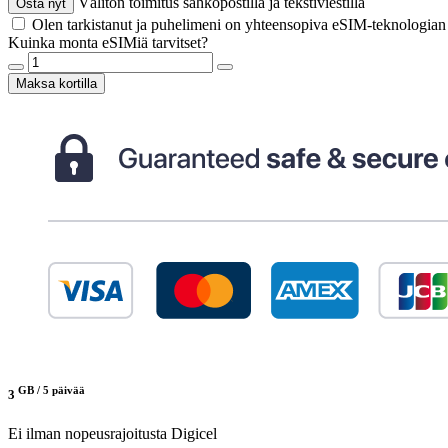
Välitön toimitus sähköpostilla ja tekstiviestillä
Osta nyt
Olen tarkistanut ja puhelimeni on yhteensopiva eSIM-teknologia
Kuinka monta eSIMiä tarvitset?
Maksa kortilla
GB /
5 päivää
3
Ei ilman nopeusrajoitusta
Digicel