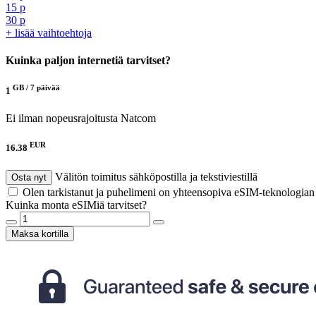
15 p
30 p
+ lisää vaihtoehtoja
Kuinka paljon internetiä tarvitset?
GB /
7 päivää
1
Ei ilman nopeusrajoitusta
Natcom
EUR
16.38
Välitön toimitus sähköpostilla ja tekstiviestillä
Osta nyt
Olen tarkistanut ja puhelimeni on yhteensopiva eSIM-teknologia
Kuinka monta eSIMiä tarvitset?
Maksa kortilla