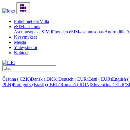
Puhelimet eSIMillä
eSIM-asennus
Asennusopas eSIM iPhoneen
eSIM-asennusopas Androidille
Ar
Kysymykset
Meistä
Yhteystiedot
Kohteet
FI
Čeština
(
CZK)
Dansk
(
DKK)
Deutsch
(
EUR)
Eesti
(
EUR)
English
(
PLN)
Português (Brasil)
(
BRL)
Română
(
RON)
Slovenčina
(
EUR)
S