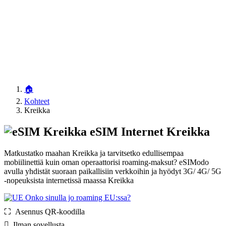
🏠
Kohteet
Kreikka
eSIM Internet Kreikka
Matkustatko maahan Kreikka ja tarvitsetko edullisempaa
mobiilinettiä kuin oman operaattorisi roaming-maksut? eSIModo
avulla yhdistät suoraan paikallisiin verkkoihin ja hyödyt 3G/ 4G/ 5G
-nopeuksista internetissä maassa Kreikka
Onko sinulla jo roaming EU:ssa?
⛶️️ Asennus QR-koodilla
️ Ilman sovellusta