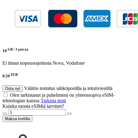
GB /
3 päivää
10
Ei ilman nopeusrajoitusta
Nova, Vodafone
EUR
8.59
Välitön toimitus sähköpostilla ja tekstiviestillä
Osta nyt
Olen tarkistanut ja puhelimeni on yhteensopiva eSIM-
teknologian kanssa
Tarkista tästä
Kuinka monta eSIMiä tarvitset?
Maksa kortilla