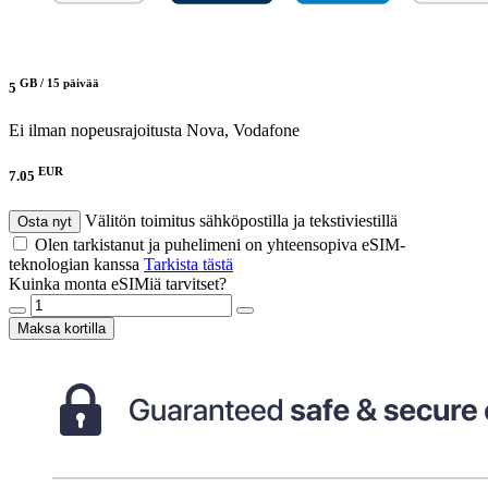
GB /
15 päivää
5
Ei ilman nopeusrajoitusta
Nova, Vodafone
EUR
7.05
Välitön toimitus sähköpostilla ja tekstiviestillä
Osta nyt
Olen tarkistanut ja puhelimeni on yhteensopiva eSIM-
teknologian kanssa
Tarkista tästä
Kuinka monta eSIMiä tarvitset?
Maksa kortilla