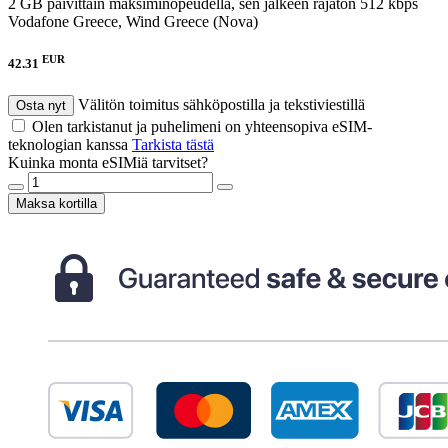
2 GB päivittäin maksiminopeudella, sen jälkeen rajaton 512 kbps
Vodafone Greece, Wind Greece (Nova)
EUR
42.31
Välitön toimitus sähköpostilla ja tekstiviestillä
Osta nyt
Olen tarkistanut ja puhelimeni on yhteensopiva eSIM-
teknologian kanssa
Tarkista tästä
Kuinka monta eSIMiä tarvitset?
Maksa kortilla