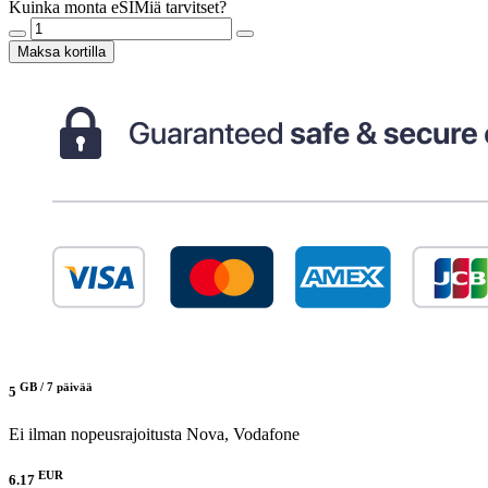
Kuinka monta eSIMiä tarvitset?
Maksa kortilla
GB /
7 päivää
5
Ei ilman nopeusrajoitusta
Nova, Vodafone
EUR
6.17