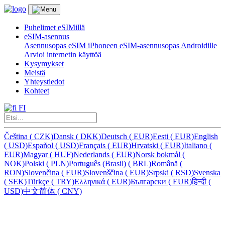
Puhelimet eSIMillä
eSIM-asennus
Asennusopas eSIM iPhoneen
eSIM-asennusopas Androidille
Arvioi internetin käyttöä
Kysymykset
Meistä
Yhteystiedot
Kohteet
FI
Čeština
(
CZK)
Dansk
(
DKK)
Deutsch
(
EUR)
Eesti
(
EUR)
English
(
USD)
Español
(
USD)
Français
(
EUR)
Hrvatski
(
EUR)
Italiano
(
EUR)
Magyar
(
HUF)
Nederlands
(
EUR)
Norsk bokmål
(
NOK)
Polski
(
PLN)
Português (Brasil)
(
BRL)
Română
(
RON)
Slovenčina
(
EUR)
Slovenščina
(
EUR)
Srpski
(
RSD)
Svenska
(
SEK)
Türkçe
(
TRY)
Ελληνικά
(
EUR)
Български
(
EUR)
हिन्दी
(
USD)
中文简体
(
CNY)