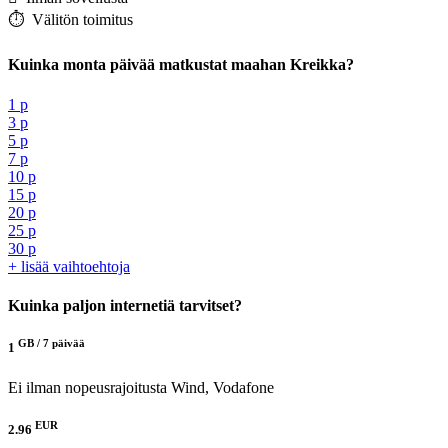
⏱️️ Välitön toimitus
Kuinka monta päivää matkustat maahan Kreikka?
1 p
3 p
5 p
7 p
10 p
15 p
20 p
25 p
30 p
+ lisää vaihtoehtoja
Kuinka paljon internetiä tarvitset?
GB /
7 päivää
1
Ei ilman nopeusrajoitusta
Wind, Vodafone
EUR
2.96