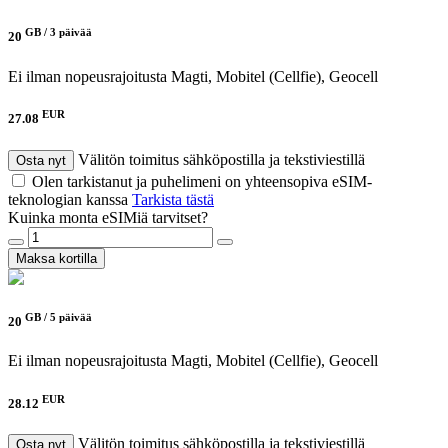
GB /
3 päivää
20
Ei ilman nopeusrajoitusta
Magti, Mobitel (Cellfie), Geocell
EUR
27.08
Välitön toimitus sähköpostilla ja tekstiviestillä
Osta nyt
Olen tarkistanut ja puhelimeni on yhteensopiva eSIM-
teknologian kanssa
Tarkista tästä
Kuinka monta eSIMiä tarvitset?
Maksa kortilla
GB /
5 päivää
20
Ei ilman nopeusrajoitusta
Magti, Mobitel (Cellfie), Geocell
EUR
28.12
Välitön toimitus sähköpostilla ja tekstiviestillä
Osta nyt