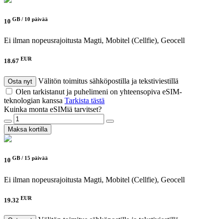
GB /
10 päivää
10
Ei ilman nopeusrajoitusta
Magti, Mobitel (Cellfie), Geocell
EUR
18.67
Välitön toimitus sähköpostilla ja tekstiviestillä
Osta nyt
Olen tarkistanut ja puhelimeni on yhteensopiva eSIM-
teknologian kanssa
Tarkista tästä
Kuinka monta eSIMiä tarvitset?
Maksa kortilla
GB /
15 päivää
10
Ei ilman nopeusrajoitusta
Magti, Mobitel (Cellfie), Geocell
EUR
19.32