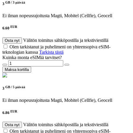
GB /
3 päivää
3
Ei ilman nopeusrajoitusta
Magti, Mobitel (Cellfie), Geocell
EUR
6.60
Välitön toimitus sähköpostilla ja tekstiviestillä
Osta nyt
Olen tarkistanut ja puhelimeni on yhteensopiva eSIM-
teknologian kanssa
Tarkista tästä
Kuinka monta eSIMiä tarvitset?
Maksa kortilla
GB /
5 päivää
3
Ei ilman nopeusrajoitusta
Magti, Mobitel (Cellfie), Geocell
EUR
6.86
Välitön toimitus sähköpostilla ja tekstiviestillä
Osta nyt
Olen tarkistanut ja puhelimeni on yhteensopiva eSIM-