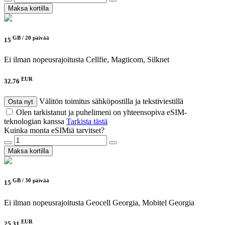
Maksa kortilla
GB /
20 päivää
15
Ei ilman nopeusrajoitusta
Cellfie, Magticom, Silknet
EUR
32.76
Välitön toimitus sähköpostilla ja tekstiviestillä
Osta nyt
Olen tarkistanut ja puhelimeni on yhteensopiva eSIM-
teknologian kanssa
Tarkista tästä
Kuinka monta eSIMiä tarvitset?
Maksa kortilla
GB /
30 päivää
15
Ei ilman nopeusrajoitusta
Geocell Georgia, Mobitel Georgia
EUR
25.31