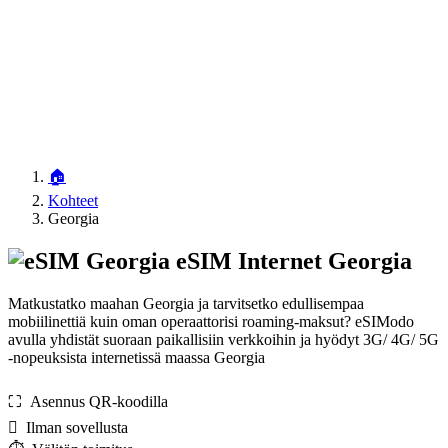
🏠
Kohteet
Georgia
eSIM Internet Georgia
Matkustatko maahan Georgia ja tarvitsetko edullisempaa
mobiilinettiä kuin oman operaattorisi roaming-maksut? eSIModo
avulla yhdistät suoraan paikallisiin verkkoihin ja hyödyt 3G/ 4G/ 5G
-nopeuksista internetissä maassa Georgia
⛶️️ Asennus QR-koodilla
️ Ilman sovellusta