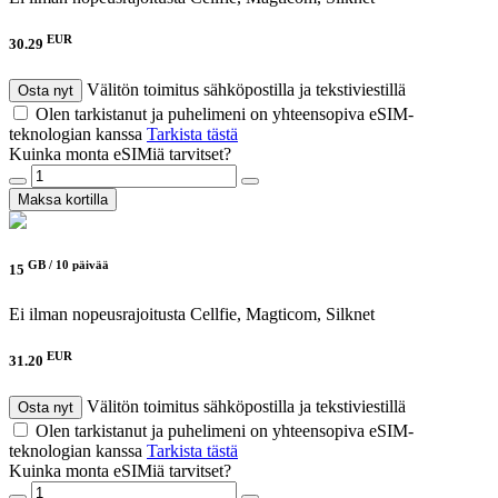
EUR
30.29
Välitön toimitus sähköpostilla ja tekstiviestillä
Osta nyt
Olen tarkistanut ja puhelimeni on yhteensopiva eSIM-
teknologian kanssa
Tarkista tästä
Kuinka monta eSIMiä tarvitset?
Maksa kortilla
GB /
10 päivää
15
Ei ilman nopeusrajoitusta
Cellfie, Magticom, Silknet
EUR
31.20
Välitön toimitus sähköpostilla ja tekstiviestillä
Osta nyt
Olen tarkistanut ja puhelimeni on yhteensopiva eSIM-
teknologian kanssa
Tarkista tästä
Kuinka monta eSIMiä tarvitset?