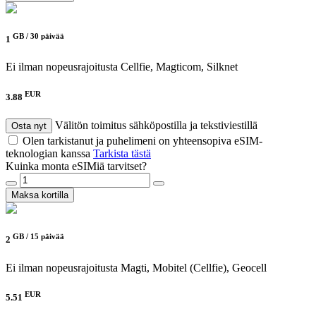
GB /
30 päivää
1
Ei ilman nopeusrajoitusta
Cellfie, Magticom, Silknet
EUR
3.88
Välitön toimitus sähköpostilla ja tekstiviestillä
Osta nyt
Olen tarkistanut ja puhelimeni on yhteensopiva eSIM-
teknologian kanssa
Tarkista tästä
Kuinka monta eSIMiä tarvitset?
Maksa kortilla
GB /
15 päivää
2
Ei ilman nopeusrajoitusta
Magti, Mobitel (Cellfie), Geocell
EUR
5.51