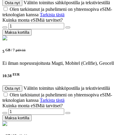
Välitön toimitus sähköpostilla ja tekstiviestillä
Osta nyt
Olen tarkistanut ja puhelimeni on yhteensopiva eSIM-
teknologian kanssa
Tarkista tästä
Kuinka monta eSIMiä tarvitset?
Maksa kortilla
GB /
7 päivää
5
Ei ilman nopeusrajoitusta
Magti, Mobitel (Cellfie), Geocell
EUR
10.58
Välitön toimitus sähköpostilla ja tekstiviestillä
Osta nyt
Olen tarkistanut ja puhelimeni on yhteensopiva eSIM-
teknologian kanssa
Tarkista tästä
Kuinka monta eSIMiä tarvitset?
Maksa kortilla