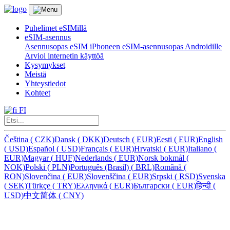
Puhelimet eSIMillä
eSIM-asennus
Asennusopas eSIM iPhoneen
eSIM-asennusopas Androidille
Arvioi internetin käyttöä
Kysymykset
Meistä
Yhteystiedot
Kohteet
FI
Čeština
(
CZK)
Dansk
(
DKK)
Deutsch
(
EUR)
Eesti
(
EUR)
English
(
USD)
Español
(
USD)
Français
(
EUR)
Hrvatski
(
EUR)
Italiano
(
EUR)
Magyar
(
HUF)
Nederlands
(
EUR)
Norsk bokmål
(
NOK)
Polski
(
PLN)
Português (Brasil)
(
BRL)
Română
(
RON)
Slovenčina
(
EUR)
Slovenščina
(
EUR)
Srpski
(
RSD)
Svenska
(
SEK)
Türkçe
(
TRY)
Ελληνικά
(
EUR)
Български
(
EUR)
हिन्दी
(
USD)
中文简体
(
CNY)