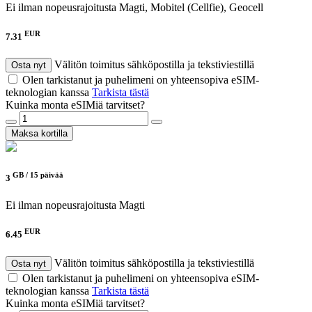
Ei ilman nopeusrajoitusta
Magti, Mobitel (Cellfie), Geocell
EUR
7.31
Välitön toimitus sähköpostilla ja tekstiviestillä
Osta nyt
Olen tarkistanut ja puhelimeni on yhteensopiva eSIM-
teknologian kanssa
Tarkista tästä
Kuinka monta eSIMiä tarvitset?
Maksa kortilla
GB /
15 päivää
3
Ei ilman nopeusrajoitusta
Magti
EUR
6.45
Välitön toimitus sähköpostilla ja tekstiviestillä
Osta nyt
Olen tarkistanut ja puhelimeni on yhteensopiva eSIM-
teknologian kanssa
Tarkista tästä
Kuinka monta eSIMiä tarvitset?