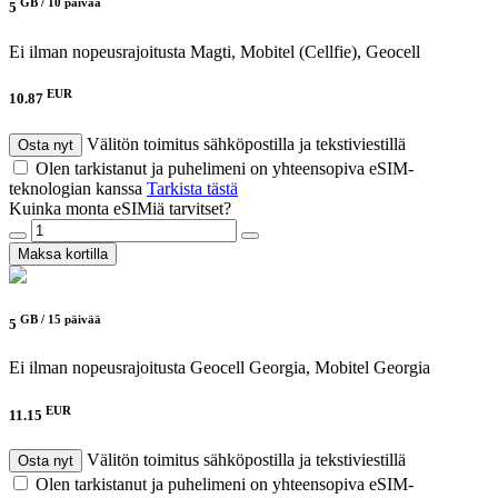
GB /
10 päivää
5
Ei ilman nopeusrajoitusta
Magti, Mobitel (Cellfie), Geocell
EUR
10.87
Välitön toimitus sähköpostilla ja tekstiviestillä
Osta nyt
Olen tarkistanut ja puhelimeni on yhteensopiva eSIM-
teknologian kanssa
Tarkista tästä
Kuinka monta eSIMiä tarvitset?
Maksa kortilla
GB /
15 päivää
5
Ei ilman nopeusrajoitusta
Geocell Georgia, Mobitel Georgia
EUR
11.15
Välitön toimitus sähköpostilla ja tekstiviestillä
Osta nyt
Olen tarkistanut ja puhelimeni on yhteensopiva eSIM-