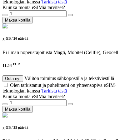
teknologian kanssa
Tarkista tästä
Kuinka monta eSIMiä tarvitset?
Maksa kortilla
GB /
20 päivää
5
Ei ilman nopeusrajoitusta
Magti, Mobitel (Cellfie), Geocell
EUR
11.54
Välitön toimitus sähköpostilla ja tekstiviestillä
Osta nyt
Olen tarkistanut ja puhelimeni on yhteensopiva eSIM-
teknologian kanssa
Tarkista tästä
Kuinka monta eSIMiä tarvitset?
Maksa kortilla
GB /
25 päivää
5