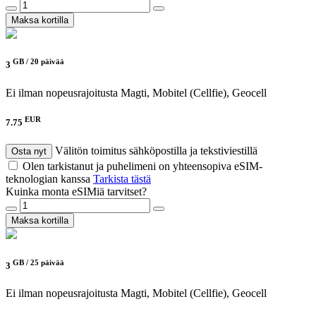
Maksa kortilla
GB /
20 päivää
3
Ei ilman nopeusrajoitusta
Magti, Mobitel (Cellfie), Geocell
EUR
7.75
Välitön toimitus sähköpostilla ja tekstiviestillä
Osta nyt
Olen tarkistanut ja puhelimeni on yhteensopiva eSIM-
teknologian kanssa
Tarkista tästä
Kuinka monta eSIMiä tarvitset?
Maksa kortilla
GB /
25 päivää
3
Ei ilman nopeusrajoitusta
Magti, Mobitel (Cellfie), Geocell