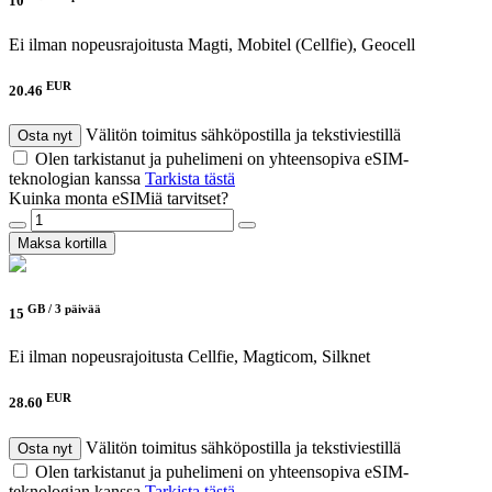
10
Ei ilman nopeusrajoitusta
Magti, Mobitel (Cellfie), Geocell
EUR
20.46
Välitön toimitus sähköpostilla ja tekstiviestillä
Osta nyt
Olen tarkistanut ja puhelimeni on yhteensopiva eSIM-
teknologian kanssa
Tarkista tästä
Kuinka monta eSIMiä tarvitset?
Maksa kortilla
GB /
3 päivää
15
Ei ilman nopeusrajoitusta
Cellfie, Magticom, Silknet
EUR
28.60
Välitön toimitus sähköpostilla ja tekstiviestillä
Osta nyt
Olen tarkistanut ja puhelimeni on yhteensopiva eSIM-
teknologian kanssa
Tarkista tästä