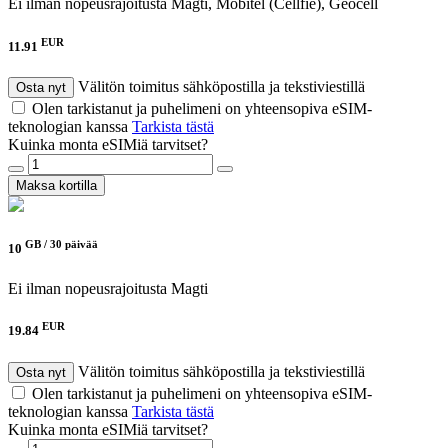
Ei ilman nopeusrajoitusta
Magti, Mobitel (Cellfie), Geocell
EUR
11.91
Välitön toimitus sähköpostilla ja tekstiviestillä
Osta nyt
Olen tarkistanut ja puhelimeni on yhteensopiva eSIM-
teknologian kanssa
Tarkista tästä
Kuinka monta eSIMiä tarvitset?
Maksa kortilla
GB /
30 päivää
10
Ei ilman nopeusrajoitusta
Magti
EUR
19.84
Välitön toimitus sähköpostilla ja tekstiviestillä
Osta nyt
Olen tarkistanut ja puhelimeni on yhteensopiva eSIM-
teknologian kanssa
Tarkista tästä
Kuinka monta eSIMiä tarvitset?