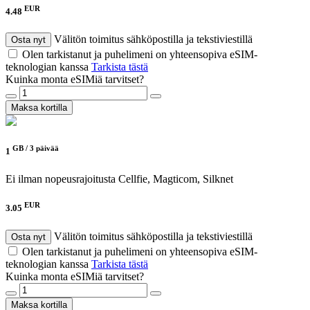
EUR
4.48
Välitön toimitus sähköpostilla ja tekstiviestillä
Osta nyt
Olen tarkistanut ja puhelimeni on yhteensopiva eSIM-
teknologian kanssa
Tarkista tästä
Kuinka monta eSIMiä tarvitset?
Maksa kortilla
GB /
3 päivää
1
Ei ilman nopeusrajoitusta
Cellfie, Magticom, Silknet
EUR
3.05
Välitön toimitus sähköpostilla ja tekstiviestillä
Osta nyt
Olen tarkistanut ja puhelimeni on yhteensopiva eSIM-
teknologian kanssa
Tarkista tästä
Kuinka monta eSIMiä tarvitset?
Maksa kortilla