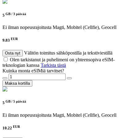
GB /
3 päivää
5
Ei ilman nopeusrajoitusta
Magti, Mobitel (Cellfie), Geocell
EUR
9.83
Välitön toimitus sähköpostilla ja tekstiviestillä
Osta nyt
Olen tarkistanut ja puhelimeni on yhteensopiva eSIM-
teknologian kanssa
Tarkista tästä
Kuinka monta eSIMiä tarvitset?
Maksa kortilla
GB /
5 päivää
5
Ei ilman nopeusrajoitusta
Magti, Mobitel (Cellfie), Geocell
EUR
10.22