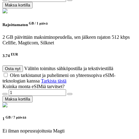
Maksa kortilla
GB /
1 päivä
Rajoittamaton
2 GB päivittäin maksiminopeudella, sen jälkeen rajaton 512 kbps
Cellfie, Magticom, Silknet
EUR
3.74
Välitön toimitus sähköpostilla ja tekstiviestillä
Osta nyt
Olen tarkistanut ja puhelimeni on yhteensopiva eSIM-
teknologian kanssa
Tarkista tästä
Kuinka monta eSIMiä tarvitset?
Maksa kortilla
GB /
7 päivää
1
Ei ilman nopeusrajoitusta
Magti