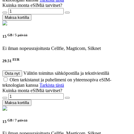
Kuinka monta eSIMiä tarvitset?
Maksa kortilla
GB /
5 päivää
15
Ei ilman nopeusrajoitusta
Cellfie, Magticom, Silknet
EUR
29.51
Välitön toimitus sähköpostilla ja tekstiviestillä
Osta nyt
Olen tarkistanut ja puhelimeni on yhteensopiva eSIM-
teknologian kanssa
Tarkista tästä
Kuinka monta eSIMiä tarvitset?
Maksa kortilla
GB /
7 päivää
15
Ei ilman nopeusrajoitusta
Cellfie, Magticom, Silknet