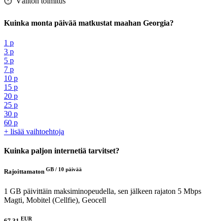
⏱️️ Välitön toimitus
Kuinka monta päivää matkustat maahan Georgia?
1 p
3 p
5 p
7 p
10 p
15 p
20 p
25 p
30 p
60 p
+ lisää vaihtoehtoja
Kuinka paljon internetiä tarvitset?
GB /
10 päivää
Rajoittamaton
1 GB päivittäin maksiminopeudella, sen jälkeen rajaton 5 Mbps
Magti, Mobitel (Cellfie), Geocell
EUR
67.31