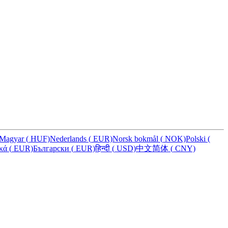
Magyar
(
HUF)
Nederlands
(
EUR)
Norsk bokmål
(
NOK)
Polski
(
ικά
(
EUR)
Български
(
EUR)
हिन्दी
(
USD)
中文简体
(
CNY)