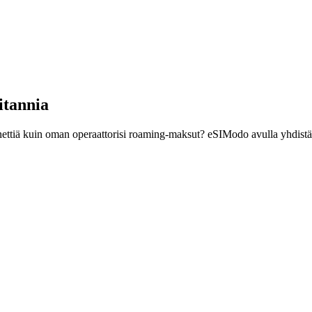
itannia
nettiä kuin oman operaattorisi roaming-maksut? eSIModo avulla yhdistä