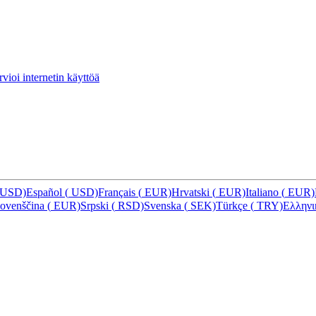
vioi internetin käyttöä
USD)
Español
(
USD)
Français
(
EUR)
Hrvatski
(
EUR)
Italiano
(
EUR)
lovenščina
(
EUR)
Srpski
(
RSD)
Svenska
(
SEK)
Türkçe
(
TRY)
Ελλην