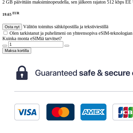
2 GB päivittäin maksiminopeudella, sen jälkeen rajaton 512 kbps
EE 
EUR
19.65
Välitön toimitus sähköpostilla ja tekstiviestillä
Osta nyt
Olen tarkistanut ja puhelimeni on yhteensopiva eSIM-teknologia
Kuinka monta eSIMiä tarvitset?
Maksa kortilla