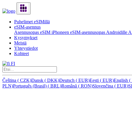
Puhelimet eSIMillä
eSIM-asennus
Asennusopas eSIM iPhoneen
eSIM-asennusopas Androidille
Ar
Kysymykset
Meistä
Yhteystiedot
Kohteet
FI
Čeština
(
CZK)
Dansk
(
DKK)
Deutsch
(
EUR)
Eesti
(
EUR)
English
(
PLN)
Português (Brasil)
(
BRL)
Română
(
RON)
Slovenčina
(
EUR)
S