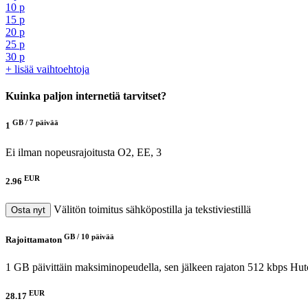
10 p
15 p
20 p
25 p
30 p
+ lisää vaihtoehtoja
Kuinka paljon internetiä tarvitset?
GB /
7 päivää
1
Ei ilman nopeusrajoitusta
O2, EE, 3
EUR
2.96
Välitön toimitus sähköpostilla ja tekstiviestillä
Osta nyt
GB /
10 päivää
Rajoittamaton
1 GB päivittäin maksiminopeudella, sen jälkeen rajaton 512 kbps
Hut
EUR
28.17