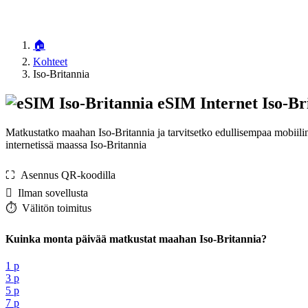
🏠
Kohteet
Iso-Britannia
eSIM Internet Iso-Br
Matkustatko maahan Iso-Britannia ja tarvitsetko edullisempaa mobiili
internetissä maassa Iso-Britannia
⛶️️ Asennus QR-koodilla
️ Ilman sovellusta
⏱️️ Välitön toimitus
Kuinka monta päivää matkustat maahan Iso-Britannia?
1 p
3 p
5 p
7 p