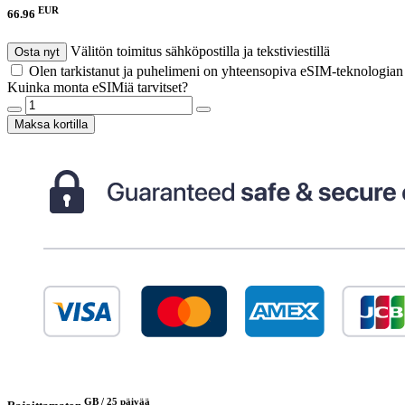
EUR
66.96
Välitön toimitus sähköpostilla ja tekstiviestillä
Osta nyt
Olen tarkistanut ja puhelimeni on yhteensopiva eSIM-teknologia
Kuinka monta eSIMiä tarvitset?
Maksa kortilla
GB /
25 päivää