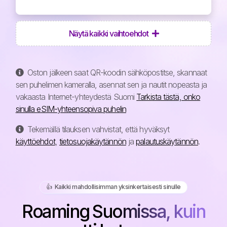
Näytä kaikki vaihtoehdot
Oston jälkeen saat QR-koodin sähköpostitse, skannaat
sen puhelimen kameralla, asennat sen ja nautit nopeasta ja
vakaasta Internet-yhteydestä Suomi
Tarkista tästä, onko
sinulla eSIM-yhteensopiva puhelin
Tekemällä tilauksen vahvistat, että hyväksyt
käyttöehdot
,
tietosuojakäytännön
ja
palautuskäytännön
.
👍️ Kaikki mahdollisimman yksinkertaisesti sinulle
Roaming Suomissa, kuin