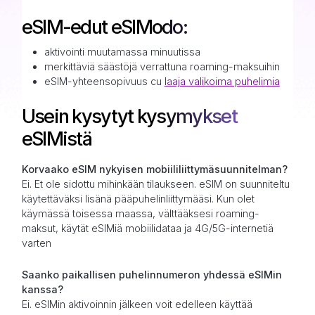
eSIM-edut eSIModo:
aktivointi muutamassa minuutissa
merkittäviä säästöjä verrattuna roaming-maksuihin
eSIM-yhteensopivuus cu
laaja valikoima puhelimia
Usein kysytyt kysymykset
eSIMistä
Korvaako eSIM nykyisen mobiililiittymäsuunnitelman?
Ei. Et ole sidottu mihinkään tilaukseen. eSIM on suunniteltu
käytettäväksi lisänä pääpuhelinliittymääsi. Kun olet
käymässä toisessa maassa, välttääksesi roaming-
maksut, käytät eSIMiä mobiilidataa ja 4G/5G-internetiä
varten
Saanko paikallisen puhelinnumeron yhdessä eSIMin
kanssa?
Ei. eSIMin aktivoinnin jälkeen voit edelleen käyttää