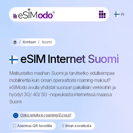
FI
🏠
Kohteet
Suomi
eSIM Internet Suomi
Matkustatko maahan Suomi ja tarvitsetko edullisempaa
mobiilinettiä kuin oman operaattorisi roaming-maksut?
eSIModo avulla yhdistät suoraan paikallisiin verkkoihin ja
hyödyt 3G/ 4G/ 5G -nopeuksista internetissä maassa
Suomi
Onko sinulla jo roaming EU:ssa?
⛶️️ Asennus QR-koodilla
️ Ilman sovellusta