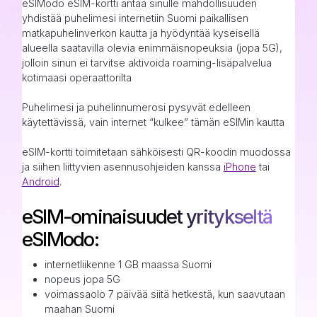
eSIModo eSIM-kortti antaa sinulle mahdollisuuden
yhdistää puhelimesi internetiin Suomi paikallisen
matkapuhelinverkon kautta ja hyödyntää kyseisellä
alueella saatavilla olevia enimmäisnopeuksia (jopa 5G),
jolloin sinun ei tarvitse aktivoida roaming-lisäpalvelua
kotimaasi operaattorilta
Puhelimesi ja puhelinnumerosi pysyvät edelleen
käytettävissä, vain internet “kulkee” tämän eSIMin kautta
eSIM-kortti toimitetaan sähköisesti QR-koodin muodossa
ja siihen liittyvien asennusohjeiden kanssa
iPhone
tai
Android
.
eSIM-ominaisuudet yritykseltä
eSIModo:
internetliikenne 1 GB maassa Suomi
nopeus jopa 5G
voimassaolo 7 päivää siitä hetkestä, kun saavutaan
maahan Suomi