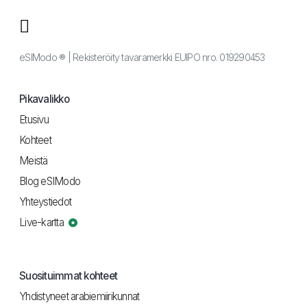
eSIModo ® | Rekisteröity tavaramerkki EUIPO nro. 019290453
Pikavalikko
Etusivu
Kohteet
Meistä
Blog eSIModo
Yhteystiedot
Live-kartta
Suosituimmat kohteet
Yhdistyneet arabiemiirikunnat