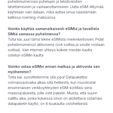
puhelinnumeroasi puhelujen ja tekstiviestien
lähettämiseen ja vastaanottamiseen. Uutta eSIM-liittymää
käytetään vain dataan, mikä auttaa sinua säästämään
kalliissa roaming-maksuissa
Voinko käyttää samanaikaisesti eSIMiä ja tavallista
SIMiä samassa puhelimessa?
Totta kai, juuri tämä tekee eSIMistä mielenkiintoisen. Pidät
puhelinnumerosi aktiivisena (voit soittaa ja sinulle voidaan
soittaa). Vain internet-yhteys kulkee meidän kautta
ostetun eSIMin kautta
Voinko ostaa eSIMin ennen matkaa ja aktivoida sen
myöhemmin?
Totta kai, suosittelemme sitä jopa! Datapakettisi
voimassaoloaika alkaa siitä hetkestä, kun muodostat
ensimmäisen verkkoyhteyden eSIM-kortillasi siinä
maassa/alueella, jolle ostit paketin. Muista, että suurin
sallittu aika, jonka kuluessa sinun on aloitettava ostamasi
datapaketin käyttö, on 6 kuukautta ostohetkestä