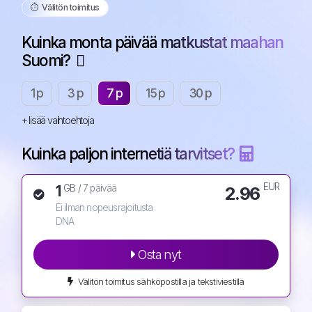
⏱️️ Välitön toimitus
Kuinka monta päivää matkustat maahan
Suomi?
1 p
3 p
7 p
15 p
30 p
+ lisää vaihtoehtoja
Kuinka paljon internetiä tarvitset?
EUR
1
2.96
GB /
7 päivää
Ei ilman nopeusrajoitusta
DNA
Osta nyt
Välitön toimitus sähköpostilla ja tekstiviestillä