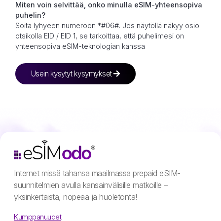
Miten voin selvittää, onko minulla eSIM-yhteensopiva
puhelin?
Soita lyhyeen numeroon *#06#. Jos näytöllä näkyy osio
otsikolla EID / EID 1, se tarkoittaa, että puhelimesi on
yhteensopiva eSIM-teknologian kanssa
Usein kysytyt kysymykset
Internet missä tahansa maailmassa prepaid eSIM-
suunnitelmien avulla kansainvälisille matkoille –
yksinkertaista, nopeaa ja huoletonta!
Kumppanuudet