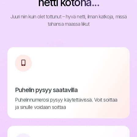
netti kotona...
Juuri niin kuin olet tottunut – hyvä netti, ilman katkoja, missä
tahansa maassa liikut
Puhelin pysyy saatavilla
Puhelinnumerosi pysyy käytettävissä. Voit soittaa
ja sinulle voidaan soittaa