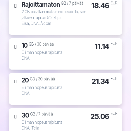
EUR
Rajoittamaton
18.46
GB /
7 päivää
2 GB päivittäin maksiminopeudella, sen
jälkeen rajaton 512 kbps
Elisa, DNA, Ålcom
EUR
10
11.14
GB /
30 päivää
Ei ilman nopeusrajoitusta
DNA
EUR
20
21.34
GB /
30 päivää
Ei ilman nopeusrajoitusta
DNA
EUR
30
25.06
GB /
7 päivää
Ei ilman nopeusrajoitusta
DNA, Telia