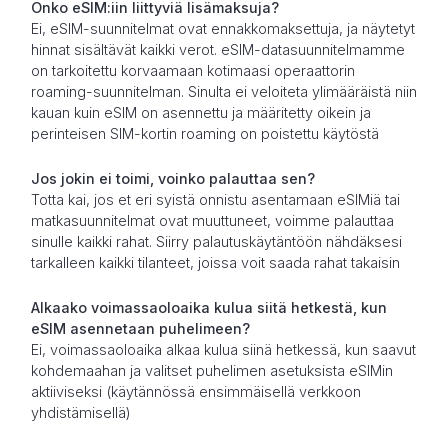
Onko eSIM:iin liittyviä lisämaksuja?
Ei, eSIM-suunnitelmat ovat ennakkomaksettuja, ja näytetyt
hinnat sisältävät kaikki verot. eSIM-datasuunnitelmamme
on tarkoitettu korvaamaan kotimaasi operaattorin
roaming-suunnitelman. Sinulta ei veloiteta ylimääräistä niin
kauan kuin eSIM on asennettu ja määritetty oikein ja
perinteisen SIM-kortin roaming on poistettu käytöstä
Jos jokin ei toimi, voinko palauttaa sen?
Totta kai, jos et eri syistä onnistu asentamaan eSIMiä tai
matkasuunnitelmat ovat muuttuneet, voimme palauttaa
sinulle kaikki rahat. Siirry palautuskäytäntöön nähdäksesi
tarkalleen kaikki tilanteet, joissa voit saada rahat takaisin
Alkaako voimassaoloaika kulua siitä hetkestä, kun
eSIM asennetaan puhelimeen?
Ei, voimassaoloaika alkaa kulua siinä hetkessä, kun saavut
kohdemaahan ja valitset puhelimen asetuksista eSIMin
aktiiviseksi (käytännössä ensimmäisellä verkkoon
yhdistämisellä)