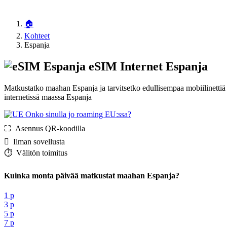
🏠
Kohteet
Espanja
eSIM Internet Espanja
Matkustatko maahan Espanja ja tarvitsetko edullisempaa mobiilinetti
internetissä maassa Espanja
Onko sinulla jo roaming EU:ssa?
⛶️️ Asennus QR-koodilla
️ Ilman sovellusta
⏱️️ Välitön toimitus
Kuinka monta päivää matkustat maahan Espanja?
1 p
3 p
5 p
7 p