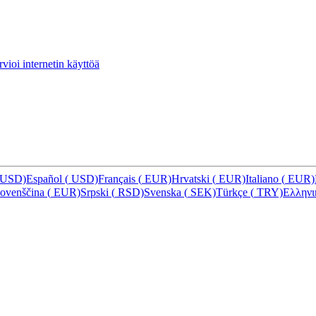
vioi internetin käyttöä
USD)
Español
(
USD)
Français
(
EUR)
Hrvatski
(
EUR)
Italiano
(
EUR)
lovenščina
(
EUR)
Srpski
(
RSD)
Svenska
(
SEK)
Türkçe
(
TRY)
Ελλην