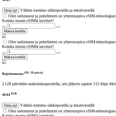
Välitön toimitus sähköpostilla ja tekstiviestillä
Osta nyt
Olen tarkistanut ja puhelimeni on yhteensopiva eSIM-teknologia
Kuinka monta eSIMiä tarvitset?
Maksa kortilla
Olen tarkistanut ja puhelimeni on yhteensopiva eSIM-teknologia
Kuinka monta eSIMiä tarvitset?
Maksa kortilla
GB /
20 päivää
Rajoittamaton
2 GB päivittäin maksiminopeudella, sen jälkeen rajaton 512 kbps
Mov
EUR
40.04
Välitön toimitus sähköpostilla ja tekstiviestillä
Osta nyt
Olen tarkistanut ja puhelimeni on yhteensopiva eSIM-teknologia
Kuinka monta eSIMiä tarvitset?