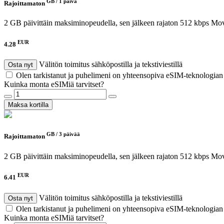
GB /
1 päivä
Rajoittamaton
2 GB päivittäin maksiminopeudella, sen jälkeen rajaton 512 kbps
Mov
EUR
4.28
Välitön toimitus sähköpostilla ja tekstiviestillä
Osta nyt
Olen tarkistanut ja puhelimeni on yhteensopiva eSIM-teknologia
Kuinka monta eSIMiä tarvitset?
Maksa kortilla
GB /
3 päivää
Rajoittamaton
2 GB päivittäin maksiminopeudella, sen jälkeen rajaton 512 kbps
Mov
EUR
6.41
Välitön toimitus sähköpostilla ja tekstiviestillä
Osta nyt
Olen tarkistanut ja puhelimeni on yhteensopiva eSIM-teknologia
Kuinka monta eSIMiä tarvitset?