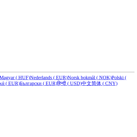
Magyar
(
HUF)
Nederlands
(
EUR)
Norsk bokmål
(
NOK)
Polski
(
ικά
(
EUR)
Български
(
EUR)
हिन्दी
(
USD)
中文简体
(
CNY)