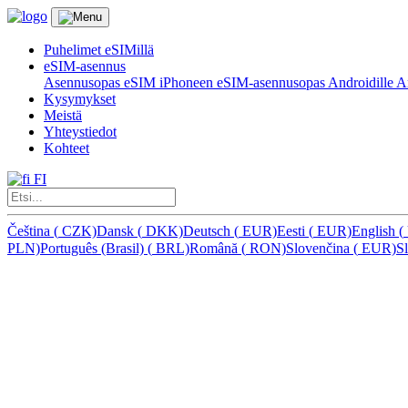
Puhelimet eSIMillä
eSIM-asennus
Asennusopas eSIM iPhoneen
eSIM-asennusopas Androidille
Ar
Kysymykset
Meistä
Yhteystiedot
Kohteet
FI
Čeština
(
CZK)
Dansk
(
DKK)
Deutsch
(
EUR)
Eesti
(
EUR)
English
(
PLN)
Português (Brasil)
(
BRL)
Română
(
RON)
Slovenčina
(
EUR)
S