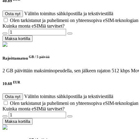
40.89
Välitön toimitus sähköpostilla ja tekstiviestillä
Osta nyt
Olen tarkistanut ja puhelimeni on yhteensopiva eSIM-teknologia
Kuinka monta eSIMiä tarvitset?
Maksa kortilla
GB /
5 päivää
Rajoittamaton
2 GB päivittäin maksiminopeudella, sen jälkeen rajaton 512 kbps
Mov
EUR
10.68
Välitön toimitus sähköpostilla ja tekstiviestillä
Osta nyt
Olen tarkistanut ja puhelimeni on yhteensopiva eSIM-teknologia
Kuinka monta eSIMiä tarvitset?
Maksa kortilla