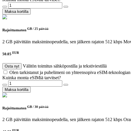
Maksa kortilla
GB /
25 päivää
Rajoittamaton
2 GB päivittäin maksiminopeudella, sen jälkeen rajaton 512 kbps
Mov
EUR
50.05
Välitön toimitus sähköpostilla ja tekstiviestillä
Osta nyt
Olen tarkistanut ja puhelimeni on yhteensopiva eSIM-teknologia
Kuinka monta eSIMiä tarvitset?
Maksa kortilla
GB /
30 päivää
Rajoittamaton
2 GB päivittäin maksiminopeudella, sen jälkeen rajaton 512 kbps
Ora
EUR