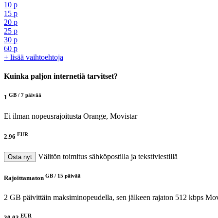
10 p
15 p
20 p
25 p
30 p
60 p
+ lisää vaihtoehtoja
Kuinka paljon internetiä tarvitset?
GB /
7 päivää
1
Ei ilman nopeusrajoitusta
Orange, Movistar
EUR
2.96
Välitön toimitus sähköpostilla ja tekstiviestillä
Osta nyt
GB /
15 päivää
Rajoittamaton
2 GB päivittäin maksiminopeudella, sen jälkeen rajaton 512 kbps
Mov
EUR
30.03