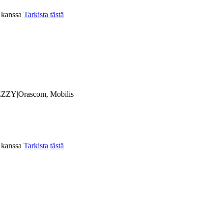
n kanssa
Tarkista tästä
ZZY|Orascom, Mobilis
n kanssa
Tarkista tästä