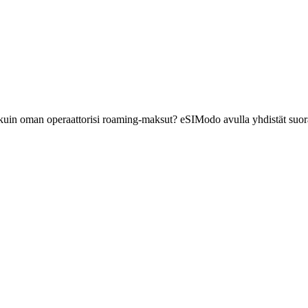
 kuin oman operaattorisi roaming-maksut? eSIModo avulla yhdistät suor