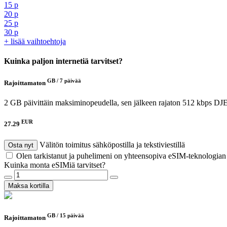
15 p
20 p
25 p
30 p
+ lisää vaihtoehtoja
Kuinka paljon internetiä tarvitset?
GB /
7 päivää
Rajoittamaton
2 GB päivittäin maksiminopeudella, sen jälkeen rajaton 512 kbps
DJE
EUR
27.29
Välitön toimitus sähköpostilla ja tekstiviestillä
Osta nyt
Olen tarkistanut ja puhelimeni on yhteensopiva eSIM-teknologia
Kuinka monta eSIMiä tarvitset?
Maksa kortilla
GB /
15 päivää
Rajoittamaton