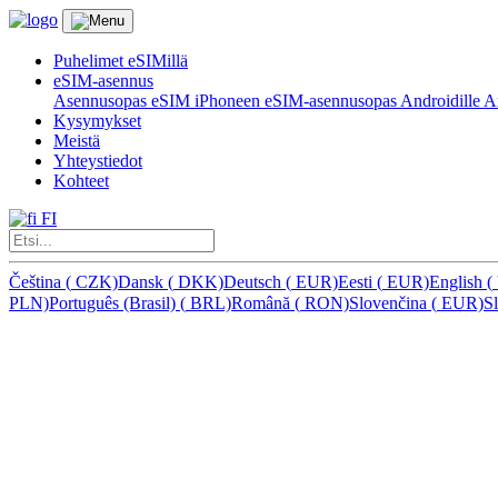
Puhelimet eSIMillä
eSIM-asennus
Asennusopas eSIM iPhoneen
eSIM-asennusopas Androidille
Ar
Kysymykset
Meistä
Yhteystiedot
Kohteet
FI
Čeština
(
CZK)
Dansk
(
DKK)
Deutsch
(
EUR)
Eesti
(
EUR)
English
(
PLN)
Português (Brasil)
(
BRL)
Română
(
RON)
Slovenčina
(
EUR)
S