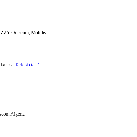
ZZY|Orascom, Mobilis
n kanssa
Tarkista tästä
scom Algeria