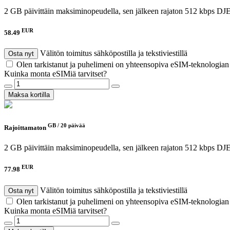
2 GB päivittäin maksiminopeudella, sen jälkeen rajaton 512 kbps
DJE
EUR
58.49
Välitön toimitus sähköpostilla ja tekstiviestillä
Osta nyt
Olen tarkistanut ja puhelimeni on yhteensopiva eSIM-teknologia
Kuinka monta eSIMiä tarvitset?
Maksa kortilla
GB /
20 päivää
Rajoittamaton
2 GB päivittäin maksiminopeudella, sen jälkeen rajaton 512 kbps
DJE
EUR
77.98
Välitön toimitus sähköpostilla ja tekstiviestillä
Osta nyt
Olen tarkistanut ja puhelimeni on yhteensopiva eSIM-teknologia
Kuinka monta eSIMiä tarvitset?