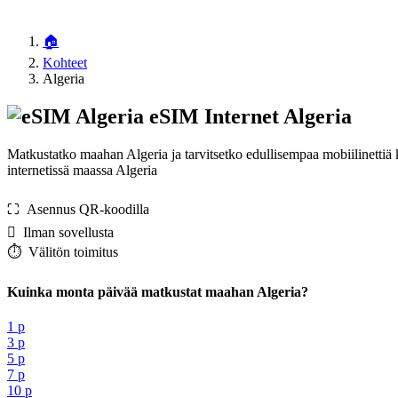
🏠
Kohteet
Algeria
eSIM Internet Algeria
Matkustatko maahan Algeria ja tarvitsetko edullisempaa mobiilinettiä
internetissä maassa Algeria
⛶️️ Asennus QR-koodilla
️ Ilman sovellusta
⏱️️ Välitön toimitus
Kuinka monta päivää matkustat maahan Algeria?
1 p
3 p
5 p
7 p
10 p