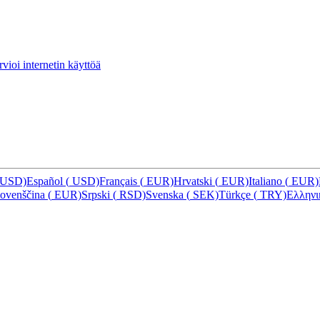
vioi internetin käyttöä
USD)
Español
(
USD)
Français
(
EUR)
Hrvatski
(
EUR)
Italiano
(
EUR)
lovenščina
(
EUR)
Srpski
(
RSD)
Svenska
(
SEK)
Türkçe
(
TRY)
Ελλην