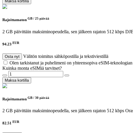
Maksa kortilla
GB /
25 päivää
Rajoittamaton
2 GB päivittäin maksiminopeudella, sen jälkeen rajaton 512 kbps
DJE
EUR
94.23
Välitön toimitus sähköpostilla ja tekstiviestillä
Osta nyt
Olen tarkistanut ja puhelimeni on yhteensopiva eSIM-teknologia
Kuinka monta eSIMiä tarvitset?
Maksa kortilla
GB /
30 päivää
Rajoittamaton
2 GB päivittäin maksiminopeudella, sen jälkeen rajaton 512 kbps
Ora
EUR
82.51