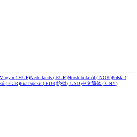
Magyar
(
HUF)
Nederlands
(
EUR)
Norsk bokmål
(
NOK)
Polski
(
ικά
(
EUR)
Български
(
EUR)
हिन्दी
(
USD)
中文简体
(
CNY)