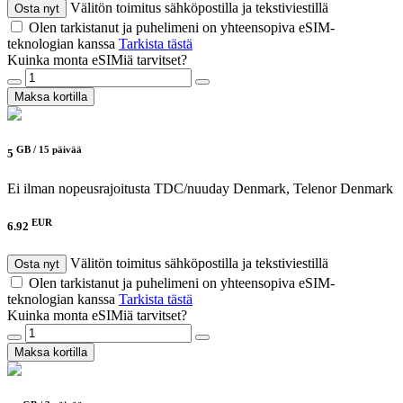
Välitön toimitus sähköpostilla ja tekstiviestillä
Osta nyt
Olen tarkistanut ja puhelimeni on yhteensopiva eSIM-
teknologian kanssa
Tarkista tästä
Kuinka monta eSIMiä tarvitset?
Maksa kortilla
GB /
15 päivää
5
Ei ilman nopeusrajoitusta
TDC/nuuday Denmark, Telenor Denmark
EUR
6.92
Välitön toimitus sähköpostilla ja tekstiviestillä
Osta nyt
Olen tarkistanut ja puhelimeni on yhteensopiva eSIM-
teknologian kanssa
Tarkista tästä
Kuinka monta eSIMiä tarvitset?
Maksa kortilla