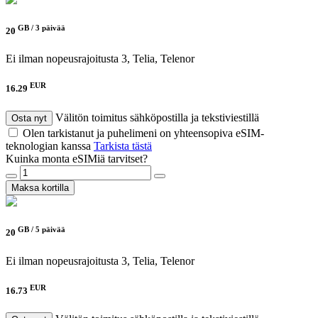
GB /
3 päivää
20
Ei ilman nopeusrajoitusta
3, Telia, Telenor
EUR
16.29
Välitön toimitus sähköpostilla ja tekstiviestillä
Osta nyt
Olen tarkistanut ja puhelimeni on yhteensopiva eSIM-
teknologian kanssa
Tarkista tästä
Kuinka monta eSIMiä tarvitset?
Maksa kortilla
GB /
5 päivää
20
Ei ilman nopeusrajoitusta
3, Telia, Telenor
EUR
16.73