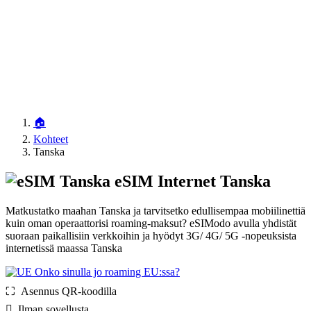
🏠
Kohteet
Tanska
eSIM Internet Tanska
Matkustatko maahan Tanska ja tarvitsetko edullisempaa mobiilinettiä
kuin oman operaattorisi roaming-maksut? eSIModo avulla yhdistät
suoraan paikallisiin verkkoihin ja hyödyt 3G/ 4G/ 5G -nopeuksista
internetissä maassa Tanska
Onko sinulla jo roaming EU:ssa?
⛶️️ Asennus QR-koodilla
️ Ilman sovellusta