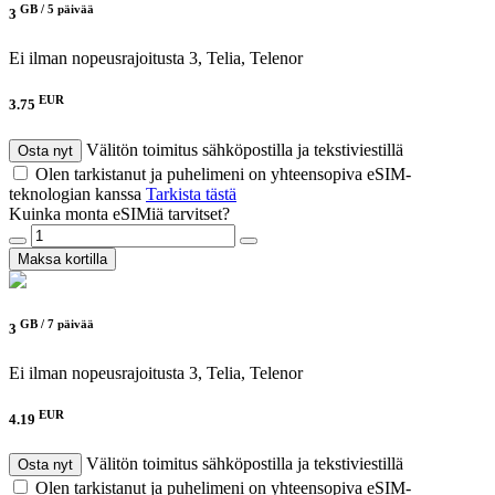
GB /
5 päivää
3
Ei ilman nopeusrajoitusta
3, Telia, Telenor
EUR
3.75
Välitön toimitus sähköpostilla ja tekstiviestillä
Osta nyt
Olen tarkistanut ja puhelimeni on yhteensopiva eSIM-
teknologian kanssa
Tarkista tästä
Kuinka monta eSIMiä tarvitset?
Maksa kortilla
GB /
7 päivää
3
Ei ilman nopeusrajoitusta
3, Telia, Telenor
EUR
4.19
Välitön toimitus sähköpostilla ja tekstiviestillä
Osta nyt
Olen tarkistanut ja puhelimeni on yhteensopiva eSIM-