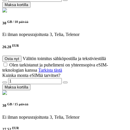
Maksa kortilla
GB /
10 päivää
30
Ei ilman nopeusrajoitusta
3, Telia, Telenor
EUR
26.28
Välitön toimitus sähköpostilla ja tekstiviestillä
Osta nyt
Olen tarkistanut ja puhelimeni on yhteensopiva eSIM-
teknologian kanssa
Tarkista tästä
Kuinka monta eSIMiä tarvitset?
Maksa kortilla
GB /
15 päivää
30
Ei ilman nopeusrajoitusta
3, Telia, Telenor
EUR
27.52