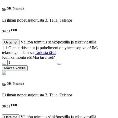
GB /
3 päivää
50
Ei ilman nopeusrajoitusta
3, Telia, Telenor
EUR
34.51
Välitön toimitus sähköpostilla ja tekstiviestillä
Osta nyt
Olen tarkistanut ja puhelimeni on yhteensopiva eSIM-
teknologian kanssa
Tarkista tästä
Kuinka monta eSIMiä tarvitset?
Maksa kortilla
GB /
5 päivää
50
Ei ilman nopeusrajoitusta
3, Telia, Telenor
EUR
36.55
Välitön toimitus sähköpostilla ja tekstiviestillä
Osta nyt