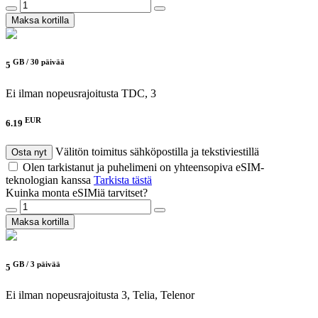
Maksa kortilla
GB /
30 päivää
5
Ei ilman nopeusrajoitusta
TDC, 3
EUR
6.19
Välitön toimitus sähköpostilla ja tekstiviestillä
Osta nyt
Olen tarkistanut ja puhelimeni on yhteensopiva eSIM-
teknologian kanssa
Tarkista tästä
Kuinka monta eSIMiä tarvitset?
Maksa kortilla
GB /
3 päivää
5
Ei ilman nopeusrajoitusta
3, Telia, Telenor