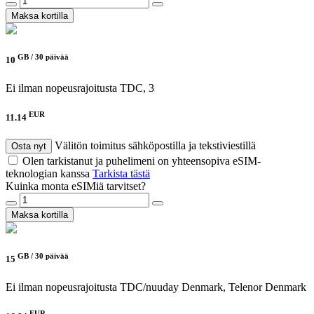
Maksa kortilla
GB /
30 päivää
10
Ei ilman nopeusrajoitusta
TDC, 3
EUR
11.14
Välitön toimitus sähköpostilla ja tekstiviestillä
Osta nyt
Olen tarkistanut ja puhelimeni on yhteensopiva eSIM-
teknologian kanssa
Tarkista tästä
Kuinka monta eSIMiä tarvitset?
Maksa kortilla
GB /
30 päivää
15
Ei ilman nopeusrajoitusta
TDC/nuuday Denmark, Telenor Denmark
EUR