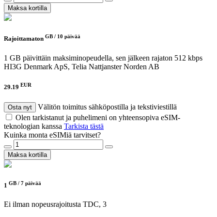
Maksa kortilla
GB /
10 päivää
Rajoittamaton
1 GB päivittäin maksiminopeudella, sen jälkeen rajaton 512 kbps
HI3G Denmark ApS, Telia Nattjanster Norden AB
EUR
29.19
Välitön toimitus sähköpostilla ja tekstiviestillä
Osta nyt
Olen tarkistanut ja puhelimeni on yhteensopiva eSIM-
teknologian kanssa
Tarkista tästä
Kuinka monta eSIMiä tarvitset?
Maksa kortilla
GB /
7 päivää
1
Ei ilman nopeusrajoitusta
TDC, 3