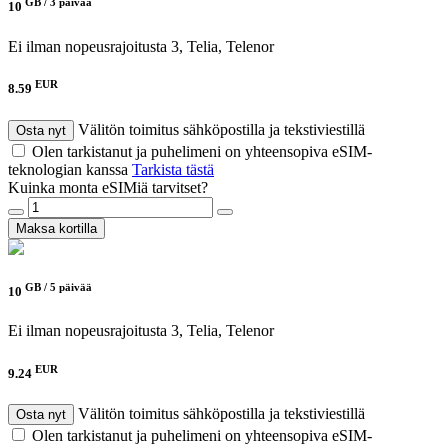
GB /
3 päivää
10
Ei ilman nopeusrajoitusta
3, Telia, Telenor
EUR
8.59
Välitön toimitus sähköpostilla ja tekstiviestillä
Osta nyt
Olen tarkistanut ja puhelimeni on yhteensopiva eSIM-
teknologian kanssa
Tarkista tästä
Kuinka monta eSIMiä tarvitset?
Maksa kortilla
GB /
5 päivää
10
Ei ilman nopeusrajoitusta
3, Telia, Telenor
EUR
9.24
Välitön toimitus sähköpostilla ja tekstiviestillä
Osta nyt
Olen tarkistanut ja puhelimeni on yhteensopiva eSIM-