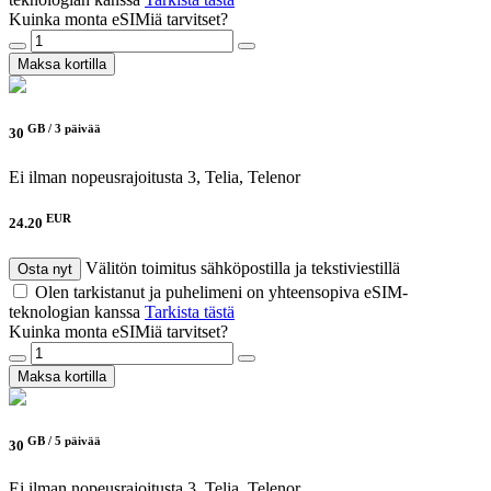
Kuinka monta eSIMiä tarvitset?
Maksa kortilla
GB /
3 päivää
30
Ei ilman nopeusrajoitusta
3, Telia, Telenor
EUR
24.20
Välitön toimitus sähköpostilla ja tekstiviestillä
Osta nyt
Olen tarkistanut ja puhelimeni on yhteensopiva eSIM-
teknologian kanssa
Tarkista tästä
Kuinka monta eSIMiä tarvitset?
Maksa kortilla
GB /
5 päivää
30
Ei ilman nopeusrajoitusta
3, Telia, Telenor