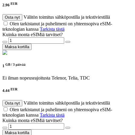
EUR
2.96
Välitön toimitus sähköpostilla ja tekstiviestillä
Osta nyt
Olen tarkistanut ja puhelimeni on yhteensopiva eSIM-
teknologian kanssa
Tarkista tästä
Kuinka monta eSIMiä tarvitset?
Maksa kortilla
GB /
3 päivää
1
Ei ilman nopeusrajoitusta
Telenor, Telia, TDC
EUR
4.44
Välitön toimitus sähköpostilla ja tekstiviestillä
Osta nyt
Olen tarkistanut ja puhelimeni on yhteensopiva eSIM-
teknologian kanssa
Tarkista tästä
Kuinka monta eSIMiä tarvitset?
Maksa kortilla