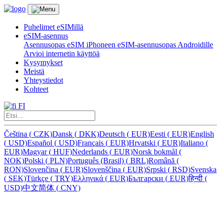
Puhelimet eSIMillä
eSIM-asennus
Asennusopas eSIM iPhoneen
eSIM-asennusopas Androidille
Arvioi internetin käyttöä
Kysymykset
Meistä
Yhteystiedot
Kohteet
FI
Čeština
(
CZK)
Dansk
(
DKK)
Deutsch
(
EUR)
Eesti
(
EUR)
English
(
USD)
Español
(
USD)
Français
(
EUR)
Hrvatski
(
EUR)
Italiano
(
EUR)
Magyar
(
HUF)
Nederlands
(
EUR)
Norsk bokmål
(
NOK)
Polski
(
PLN)
Português (Brasil)
(
BRL)
Română
(
RON)
Slovenčina
(
EUR)
Slovenščina
(
EUR)
Srpski
(
RSD)
Svenska
(
SEK)
Türkçe
(
TRY)
Ελληνικά
(
EUR)
Български
(
EUR)
हिन्दी
(
USD)
中文简体
(
CNY)