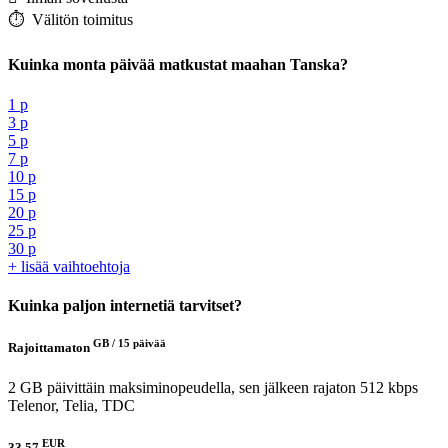
⏱️️ Välitön toimitus
Kuinka monta päivää matkustat maahan Tanska?
1 p
3 p
5 p
7 p
10 p
15 p
20 p
25 p
30 p
+ lisää vaihtoehtoja
Kuinka paljon internetiä tarvitset?
GB /
15 päivää
Rajoittamaton
2 GB päivittäin maksiminopeudella, sen jälkeen rajaton 512 kbps
Telenor, Telia, TDC
EUR
33.57