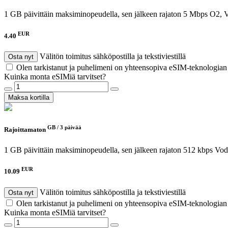
1 GB päivittäin maksiminopeudella, sen jälkeen rajaton 5 Mbps
O2, 
EUR
4.40
Välitön toimitus sähköpostilla ja tekstiviestillä
Osta nyt
Olen tarkistanut ja puhelimeni on yhteensopiva eSIM-teknologia
Kuinka monta eSIMiä tarvitset?
Maksa kortilla
GB /
3 päivää
Rajoittamaton
1 GB päivittäin maksiminopeudella, sen jälkeen rajaton 512 kbps
Vod
EUR
10.09
Välitön toimitus sähköpostilla ja tekstiviestillä
Osta nyt
Olen tarkistanut ja puhelimeni on yhteensopiva eSIM-teknologia
Kuinka monta eSIMiä tarvitset?