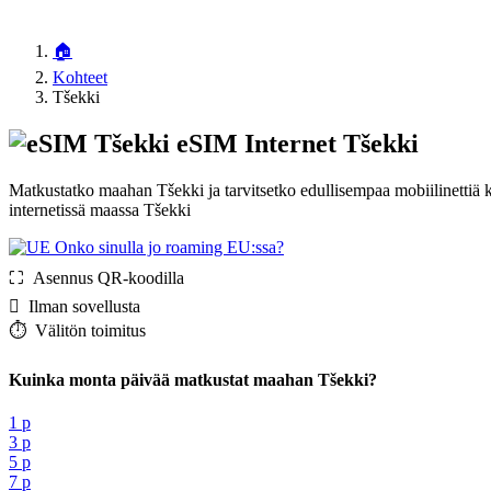
🏠
Kohteet
Tšekki
eSIM Internet Tšekki
Matkustatko maahan Tšekki ja tarvitsetko edullisempaa mobiilinettiä
internetissä maassa Tšekki
Onko sinulla jo roaming EU:ssa?
⛶️️ Asennus QR-koodilla
️ Ilman sovellusta
⏱️️ Välitön toimitus
Kuinka monta päivää matkustat maahan Tšekki?
1 p
3 p
5 p
7 p