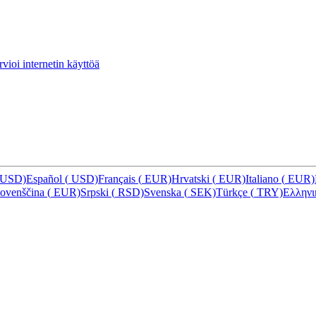
vioi internetin käyttöä
USD)
Español
(
USD)
Français
(
EUR)
Hrvatski
(
EUR)
Italiano
(
EUR)
lovenščina
(
EUR)
Srpski
(
RSD)
Svenska
(
SEK)
Türkçe
(
TRY)
Ελλην