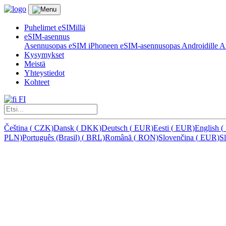
Puhelimet eSIMillä
eSIM-asennus
Asennusopas eSIM iPhoneen
eSIM-asennusopas Androidille
Ar
Kysymykset
Meistä
Yhteystiedot
Kohteet
FI
Čeština
(
CZK)
Dansk
(
DKK)
Deutsch
(
EUR)
Eesti
(
EUR)
English
(
PLN)
Português (Brasil)
(
BRL)
Română
(
RON)
Slovenčina
(
EUR)
S