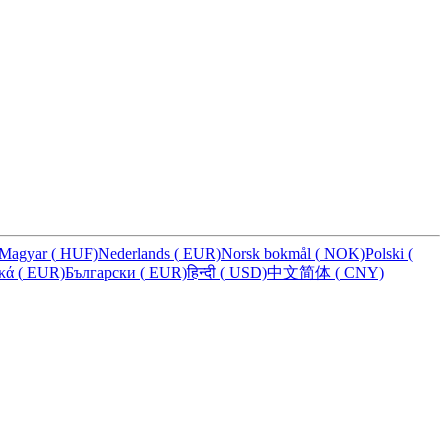
Magyar
(
HUF)
Nederlands
(
EUR)
Norsk bokmål
(
NOK)
Polski
(
ικά
(
EUR)
Български
(
EUR)
हिन्दी
(
USD)
中文简体
(
CNY)