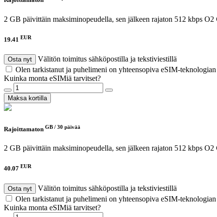
Rajoittamaton
2 GB päivittäin maksiminopeudella, sen jälkeen rajaton 512 kbps
O2 
EUR
19.41
Välitön toimitus sähköpostilla ja tekstiviestillä
Osta nyt
Olen tarkistanut ja puhelimeni on yhteensopiva eSIM-teknologia
Kuinka monta eSIMiä tarvitset?
Maksa kortilla
GB /
30 päivää
Rajoittamaton
2 GB päivittäin maksiminopeudella, sen jälkeen rajaton 512 kbps
O2 
EUR
40.07
Välitön toimitus sähköpostilla ja tekstiviestillä
Osta nyt
Olen tarkistanut ja puhelimeni on yhteensopiva eSIM-teknologia
Kuinka monta eSIMiä tarvitset?