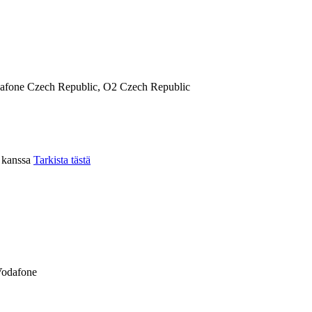
afone Czech Republic, O2 Czech Republic
n kanssa
Tarkista tästä
Vodafone