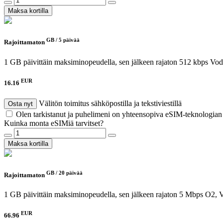
Maksa kortilla
GB /
5 päivää
Rajoittamaton
1 GB päivittäin maksiminopeudella, sen jälkeen rajaton 512 kbps
Vod
EUR
16.16
Välitön toimitus sähköpostilla ja tekstiviestillä
Osta nyt
Olen tarkistanut ja puhelimeni on yhteensopiva eSIM-teknologia
Kuinka monta eSIMiä tarvitset?
Maksa kortilla
GB /
20 päivää
Rajoittamaton
1 GB päivittäin maksiminopeudella, sen jälkeen rajaton 5 Mbps
O2, 
EUR
66.96