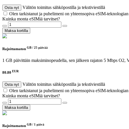
Välitön toimitus sähköpostilla ja tekstiviestillä
Osta nyt
Olen tarkistanut ja puhelimeni on yhteensopiva eSIM-teknologia
Kuinka monta eSIMiä tarvitset?
Maksa kortilla
GB /
25 päivää
Rajoittamaton
1 GB päivittäin maksiminopeudella, sen jälkeen rajaton 5 Mbps
O2, 
EUR
80.80
Välitön toimitus sähköpostilla ja tekstiviestillä
Osta nyt
Olen tarkistanut ja puhelimeni on yhteensopiva eSIM-teknologia
Kuinka monta eSIMiä tarvitset?
Maksa kortilla
GB /
1 päivä
Rajoittamaton