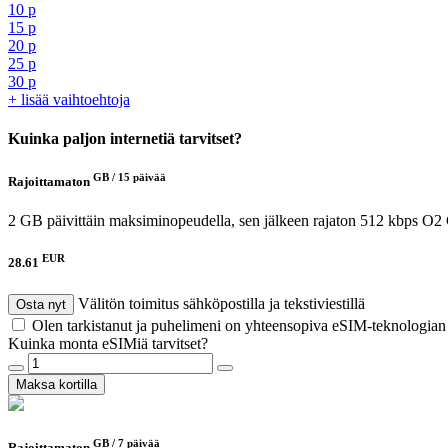
10 p
15 p
20 p
25 p
30 p
+ lisää vaihtoehtoja
Kuinka paljon internetiä tarvitset?
GB /
15 päivää
Rajoittamaton
2 GB päivittäin maksiminopeudella, sen jälkeen rajaton 512 kbps
O2 
EUR
28.61
Välitön toimitus sähköpostilla ja tekstiviestillä
Osta nyt
Olen tarkistanut ja puhelimeni on yhteensopiva eSIM-teknologia
Kuinka monta eSIMiä tarvitset?
Maksa kortilla
GB /
7 päivää