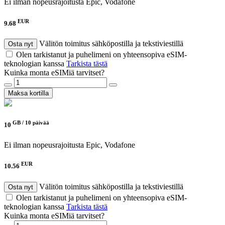
Ei ilman nopeusrajoitusta
Epic, Vodafone
EUR
9.68
Välitön toimitus sähköpostilla ja tekstiviestillä
Osta nyt
Olen tarkistanut ja puhelimeni on yhteensopiva eSIM-
teknologian kanssa
Tarkista tästä
Kuinka monta eSIMiä tarvitset?
Maksa kortilla
GB /
10 päivää
10
Ei ilman nopeusrajoitusta
Epic, Vodafone
EUR
10.56
Välitön toimitus sähköpostilla ja tekstiviestillä
Osta nyt
Olen tarkistanut ja puhelimeni on yhteensopiva eSIM-
teknologian kanssa
Tarkista tästä
Kuinka monta eSIMiä tarvitset?