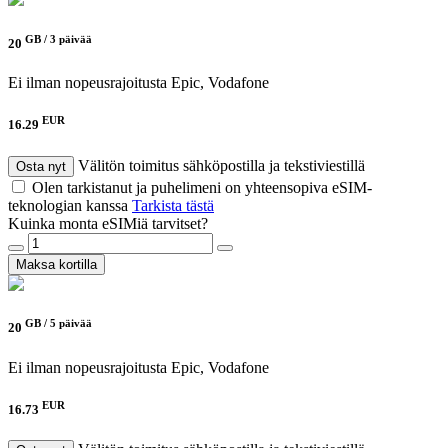
GB /
3 päivää
20
Ei ilman nopeusrajoitusta
Epic, Vodafone
EUR
16.29
Välitön toimitus sähköpostilla ja tekstiviestillä
Osta nyt
Olen tarkistanut ja puhelimeni on yhteensopiva eSIM-
teknologian kanssa
Tarkista tästä
Kuinka monta eSIMiä tarvitset?
Maksa kortilla
GB /
5 päivää
20
Ei ilman nopeusrajoitusta
Epic, Vodafone
EUR
16.73