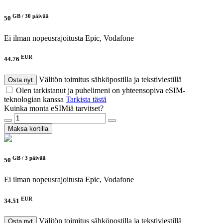
GB /
30 päivää
50
Ei ilman nopeusrajoitusta
Epic, Vodafone
EUR
44.76
Välitön toimitus sähköpostilla ja tekstiviestillä
Osta nyt
Olen tarkistanut ja puhelimeni on yhteensopiva eSIM-
teknologian kanssa
Tarkista tästä
Kuinka monta eSIMiä tarvitset?
Maksa kortilla
GB /
3 päivää
50
Ei ilman nopeusrajoitusta
Epic, Vodafone
EUR
34.51
Välitön toimitus sähköpostilla ja tekstiviestillä
Osta nyt