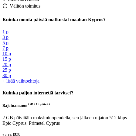
⏱️️ Välitön toimitus
Kuinka monta päivää matkustat maahan Kypros?
1 p
3 p
5 p
7 p
10 p
15 p
20 p
25 p
30 p
+ lisää vaihtoehtoja
Kuinka paljon internetiä tarvitset?
GB /
15 päivää
Rajoittamaton
2 GB päivittäin maksiminopeudella, sen jälkeen rajaton 512 kbps
Epic Cyprus, Primetel Cyprus
EUR
24.58