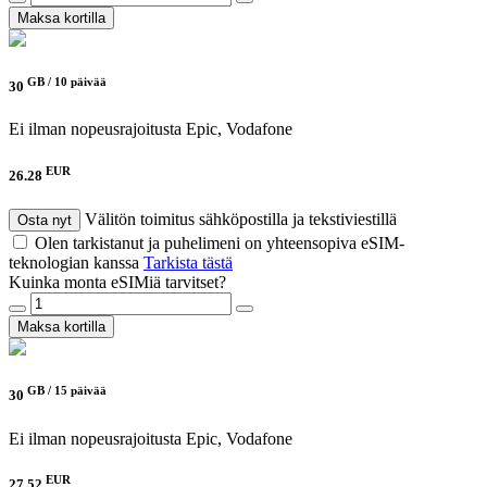
Maksa kortilla
GB /
10 päivää
30
Ei ilman nopeusrajoitusta
Epic, Vodafone
EUR
26.28
Välitön toimitus sähköpostilla ja tekstiviestillä
Osta nyt
Olen tarkistanut ja puhelimeni on yhteensopiva eSIM-
teknologian kanssa
Tarkista tästä
Kuinka monta eSIMiä tarvitset?
Maksa kortilla
GB /
15 päivää
30
Ei ilman nopeusrajoitusta
Epic, Vodafone
EUR
27.52