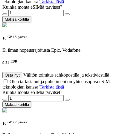
teknologian kanssa
Tarkista tästä
Kuinka monta eSIMiä tarvitset?
Maksa kortilla
GB /
5 päivää
10
Ei ilman nopeusrajoitusta
Epic, Vodafone
EUR
9.24
Välitön toimitus sähköpostilla ja tekstiviestillä
Osta nyt
Olen tarkistanut ja puhelimeni on yhteensopiva eSIM-
teknologian kanssa
Tarkista tästä
Kuinka monta eSIMiä tarvitset?
Maksa kortilla
GB /
7 päivää
10