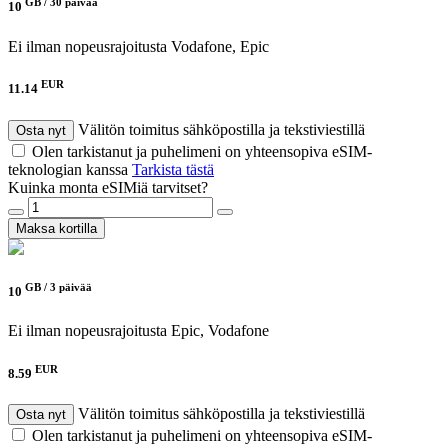
GB /
30 päivää
10
Ei ilman nopeusrajoitusta
Vodafone, Epic
EUR
11.14
Välitön toimitus sähköpostilla ja tekstiviestillä
Osta nyt
Olen tarkistanut ja puhelimeni on yhteensopiva eSIM-
teknologian kanssa
Tarkista tästä
Kuinka monta eSIMiä tarvitset?
Maksa kortilla
GB /
3 päivää
10
Ei ilman nopeusrajoitusta
Epic, Vodafone
EUR
8.59
Välitön toimitus sähköpostilla ja tekstiviestillä
Osta nyt
Olen tarkistanut ja puhelimeni on yhteensopiva eSIM-