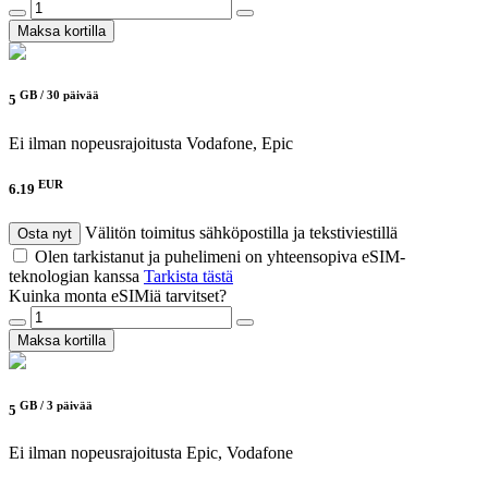
Maksa kortilla
GB /
30 päivää
5
Ei ilman nopeusrajoitusta
Vodafone, Epic
EUR
6.19
Välitön toimitus sähköpostilla ja tekstiviestillä
Osta nyt
Olen tarkistanut ja puhelimeni on yhteensopiva eSIM-
teknologian kanssa
Tarkista tästä
Kuinka monta eSIMiä tarvitset?
Maksa kortilla
GB /
3 päivää
5
Ei ilman nopeusrajoitusta
Epic, Vodafone