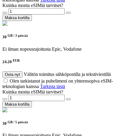
Kuinka monta eSIMiä tarvitset?
Maksa kortilla
GB /
3 päivää
30
Ei ilman nopeusrajoitusta
Epic, Vodafone
EUR
24.20
Välitön toimitus sähköpostilla ja tekstiviestillä
Osta nyt
Olen tarkistanut ja puhelimeni on yhteensopiva eSIM-
teknologian kanssa
Tarkista tästä
Kuinka monta eSIMiä tarvitset?
Maksa kortilla
GB /
5 päivää
30
Ei ilman nopeusrajoitusta
Epic, Vodafone