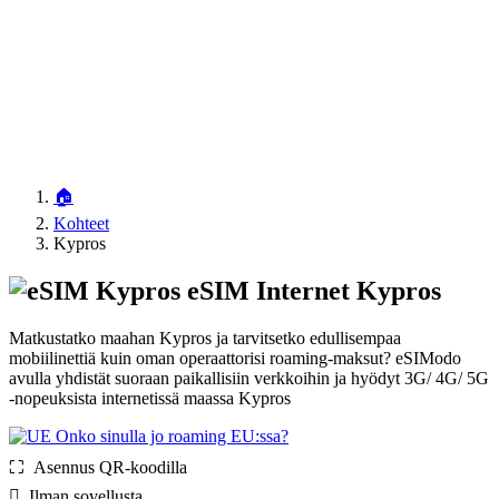
🏠
Kohteet
Kypros
eSIM Internet Kypros
Matkustatko maahan Kypros ja tarvitsetko edullisempaa
mobiilinettiä kuin oman operaattorisi roaming-maksut? eSIModo
avulla yhdistät suoraan paikallisiin verkkoihin ja hyödyt 3G/ 4G/ 5G
-nopeuksista internetissä maassa Kypros
Onko sinulla jo roaming EU:ssa?
⛶️️ Asennus QR-koodilla
️ Ilman sovellusta