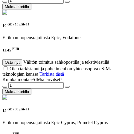
Maksa kortilla
GB /
15 päivää
10
Ei ilman nopeusrajoitusta
Epic, Vodafone
EUR
11.45
Välitön toimitus sähköpostilla ja tekstiviestillä
Osta nyt
Olen tarkistanut ja puhelimeni on yhteensopiva eSIM-
teknologian kanssa
Tarkista tästä
Kuinka monta eSIMiä tarvitset?
Maksa kortilla
GB /
30 päivää
15
Ei ilman nopeusrajoitusta
Epic Cyprus, Primetel Cyprus
EUR