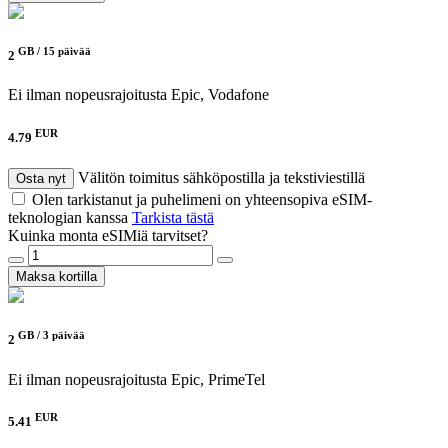
GB /
15 päivää
2
Ei ilman nopeusrajoitusta
Epic, Vodafone
EUR
4.79
Välitön toimitus sähköpostilla ja tekstiviestillä
Osta nyt
Olen tarkistanut ja puhelimeni on yhteensopiva eSIM-
teknologian kanssa
Tarkista tästä
Kuinka monta eSIMiä tarvitset?
Maksa kortilla
GB /
3 päivää
2
Ei ilman nopeusrajoitusta
Epic, PrimeTel
EUR
5.41