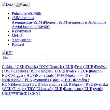
Puhelimet eSIMillä
eSIM-asennus
Asennusopas eSIM iPhoneen
eSIM-asennusopas Androidille
Arvioi internetin käyttöä
Kysymykset
Meistä
Yhteystiedot
Kohteet
FI
Čeština
(
CZK)
Dansk
(
DKK)
Deutsch
(
EUR)
Eesti
(
EUR)
English
(
USD)
Español
(
USD)
Français
(
EUR)
Hrvatski
(
EUR)
Italiano
(
EUR)
Magyar
(
HUF)
Nederlands
(
EUR)
Norsk bokmål
(
NOK)
Polski
(
PLN)
Português (Brasil)
(
BRL)
Română
(
RON)
Slovenčina
(
EUR)
Slovenščina
(
EUR)
Srpski
(
RSD)
Svenska
(
SEK)
Türkçe
(
TRY)
Ελληνικά
(
EUR)
Български
(
EUR)
हिन्दी
(
USD)
中文简体
(
CNY)