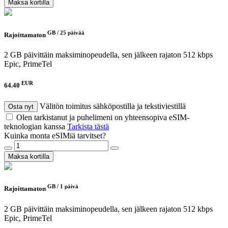
Maksa kortilla
GB /
25 päivää
Rajoittamaton
2 GB päivittäin maksiminopeudella, sen jälkeen rajaton 512 kbps
Epic, PrimeTel
EUR
64.40
Välitön toimitus sähköpostilla ja tekstiviestillä
Osta nyt
Olen tarkistanut ja puhelimeni on yhteensopiva eSIM-
teknologian kanssa
Tarkista tästä
Kuinka monta eSIMiä tarvitset?
Maksa kortilla
GB /
1 päivä
Rajoittamaton
2 GB päivittäin maksiminopeudella, sen jälkeen rajaton 512 kbps
Epic, PrimeTel