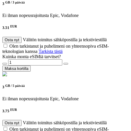
GB /
3 päivää
3
Ei ilman nopeusrajoitusta
Epic, Vodafone
EUR
3.51
Välitön toimitus sähköpostilla ja tekstiviestillä
Osta nyt
Olen tarkistanut ja puhelimeni on yhteensopiva eSIM-
teknologian kanssa
Tarkista tästä
Kuinka monta eSIMiä tarvitset?
Maksa kortilla
GB /
5 päivää
3
Ei ilman nopeusrajoitusta
Epic, Vodafone
EUR
3.75
Välitön toimitus sähköpostilla ja tekstiviestillä
Osta nyt
Olen tarkistanut ja puhelimeni on yhteensopiva eSIM-