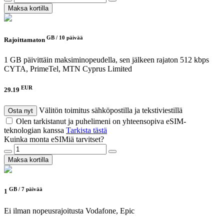
Maksa kortilla
GB /
10 päivää
Rajoittamaton
1 GB päivittäin maksiminopeudella, sen jälkeen rajaton 512 kbps
CYTA, PrimeTel, MTN Cyprus Limited
EUR
29.19
Välitön toimitus sähköpostilla ja tekstiviestillä
Osta nyt
Olen tarkistanut ja puhelimeni on yhteensopiva eSIM-
teknologian kanssa
Tarkista tästä
Kuinka monta eSIMiä tarvitset?
Maksa kortilla
GB /
7 päivää
1
Ei ilman nopeusrajoitusta
Vodafone, Epic