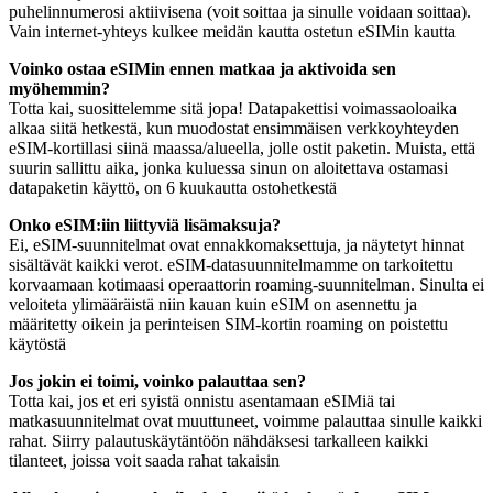
puhelinnumerosi aktiivisena (voit soittaa ja sinulle voidaan soittaa).
Vain internet-yhteys kulkee meidän kautta ostetun eSIMin kautta
Voinko ostaa eSIMin ennen matkaa ja aktivoida sen
myöhemmin?
Totta kai, suosittelemme sitä jopa! Datapakettisi voimassaoloaika
alkaa siitä hetkestä, kun muodostat ensimmäisen verkkoyhteyden
eSIM-kortillasi siinä maassa/alueella, jolle ostit paketin. Muista, että
suurin sallittu aika, jonka kuluessa sinun on aloitettava ostamasi
datapaketin käyttö, on 6 kuukautta ostohetkestä
Onko eSIM:iin liittyviä lisämaksuja?
Ei, eSIM-suunnitelmat ovat ennakkomaksettuja, ja näytetyt hinnat
sisältävät kaikki verot. eSIM-datasuunnitelmamme on tarkoitettu
korvaamaan kotimaasi operaattorin roaming-suunnitelman. Sinulta ei
veloiteta ylimääräistä niin kauan kuin eSIM on asennettu ja
määritetty oikein ja perinteisen SIM-kortin roaming on poistettu
käytöstä
Jos jokin ei toimi, voinko palauttaa sen?
Totta kai, jos et eri syistä onnistu asentamaan eSIMiä tai
matkasuunnitelmat ovat muuttuneet, voimme palauttaa sinulle kaikki
rahat. Siirry palautuskäytäntöön nähdäksesi tarkalleen kaikki
tilanteet, joissa voit saada rahat takaisin