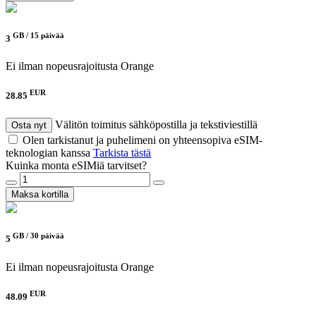
GB /
15 päivää
3
Ei ilman nopeusrajoitusta
Orange
EUR
28.85
Välitön toimitus sähköpostilla ja tekstiviestillä
Osta nyt
Olen tarkistanut ja puhelimeni on yhteensopiva eSIM-
teknologian kanssa
Tarkista tästä
Kuinka monta eSIMiä tarvitset?
Maksa kortilla
GB /
30 päivää
5
Ei ilman nopeusrajoitusta
Orange
EUR
48.09