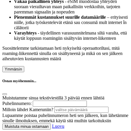
Vakaa paikallinen yhteys
- eSIM muodostaa yhteyden
suoraan vierailtavan maan paikallisiin verkkoihin, tarjoten
paremman signaalin ja nopeuden
Pienemmät kustannukset suurille datamäärille
– erityisesti
niille, jotka työskentelevät etänä sau consumă mult internet în
călătorii
Varayhteys
- täydellinen varasuunnitelmana siltä varalta, että
käytät loppuun roamingiin sisältyvän internet-liikenteen
Suosittelemme tarkistamaan heti nykyiseltä operaattoriltasi, mitä
roaming-liikennettä sinulla on sisältyneenä ja mikä on sen jälkeen
aiheutuvien kustannusten määrä
Ymmärsin
Ostan myöhemmin...
Muistutamme sinua tekstiviestillä 3 päivää ennen lähtöä
Puhelinnumero:
Milloin lähdet Kameruniin?
Lupaamme poistaa puhelinnumeron heti sen jälkeen, kun lähetämme
sinulle ilmoituksen, emmekä käytä sitä muihin tarkoituksiin
Luovu
Muistuta minua ostamaan