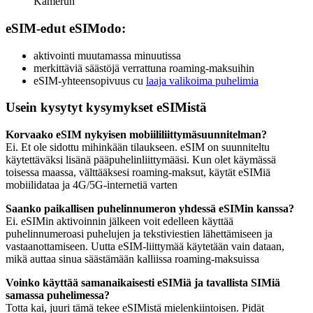
Kamerun
eSIM-edut eSIModo:
aktivointi muutamassa minuutissa
merkittäviä säästöjä verrattuna roaming-maksuihin
eSIM-yhteensopivuus cu
laaja valikoima puhelimia
Usein kysytyt kysymykset eSIMistä
Korvaako eSIM nykyisen mobiililiittymäsuunnitelman?
Ei. Et ole sidottu mihinkään tilaukseen. eSIM on suunniteltu
käytettäväksi lisänä pääpuhelinliittymääsi. Kun olet käymässä
toisessa maassa, välttääksesi roaming-maksut, käytät eSIMiä
mobiilidataa ja 4G/5G-internetiä varten
Saanko paikallisen puhelinnumeron yhdessä eSIMin kanssa?
Ei. eSIMin aktivoinnin jälkeen voit edelleen käyttää
puhelinnumeroasi puhelujen ja tekstiviestien lähettämiseen ja
vastaanottamiseen. Uutta eSIM-liittymää käytetään vain dataan,
mikä auttaa sinua säästämään kalliissa roaming-maksuissa
Voinko käyttää samanaikaisesti eSIMiä ja tavallista SIMiä
samassa puhelimessa?
Totta kai, juuri tämä tekee eSIMistä mielenkiintoisen. Pidät