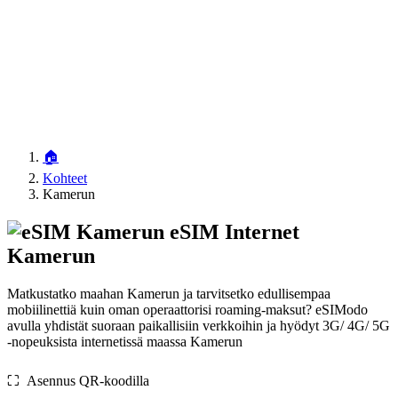
🏠
Kohteet
Kamerun
eSIM Internet
Kamerun
Matkustatko maahan Kamerun ja tarvitsetko edullisempaa
mobiilinettiä kuin oman operaattorisi roaming-maksut? eSIModo
avulla yhdistät suoraan paikallisiin verkkoihin ja hyödyt 3G/ 4G/ 5G
-nopeuksista internetissä maassa Kamerun
⛶️️ Asennus QR-koodilla