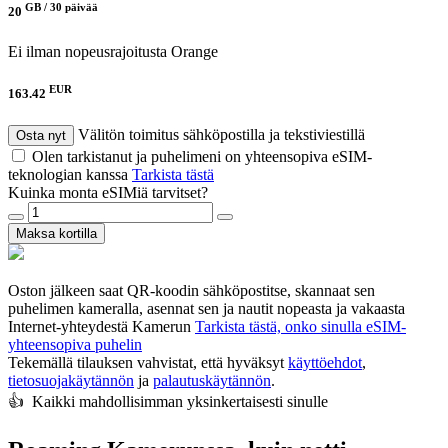
GB /
30 päivää
20
Ei ilman nopeusrajoitusta
Orange
EUR
163.42
Välitön toimitus sähköpostilla ja tekstiviestillä
Osta nyt
Olen tarkistanut ja puhelimeni on yhteensopiva eSIM-
teknologian kanssa
Tarkista tästä
Kuinka monta eSIMiä tarvitset?
Maksa kortilla
Oston jälkeen saat QR-koodin sähköpostitse, skannaat sen
puhelimen kameralla, asennat sen ja nautit nopeasta ja vakaasta
Internet-yhteydestä Kamerun
Tarkista tästä, onko sinulla eSIM-
yhteensopiva puhelin
Tekemällä tilauksen vahvistat, että hyväksyt
käyttöehdot
,
tietosuojakäytännön
ja
palautuskäytännön
.
👍️ Kaikki mahdollisimman yksinkertaisesti sinulle