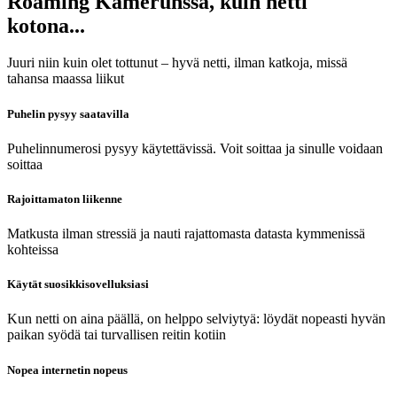
Roaming Kamerunssa, kuin netti
kotona...
Juuri niin kuin olet tottunut – hyvä netti, ilman katkoja, missä
tahansa maassa liikut
Puhelin pysyy saatavilla
Puhelinnumerosi pysyy käytettävissä. Voit soittaa ja sinulle voidaan
soittaa
Rajoittamaton liikenne
Matkusta ilman stressiä ja nauti rajattomasta datasta kymmenissä
kohteissa
Käytät suosikkisovelluksiasi
Kun netti on aina päällä, on helppo selviytyä: löydät nopeasti hyvän
paikan syödä tai turvallisen reitin kotiin
Nopea internetin nopeus