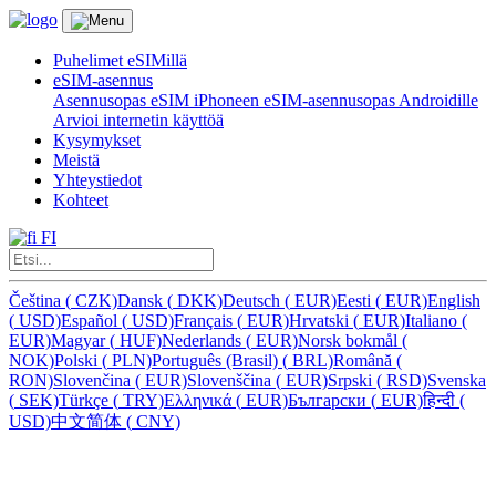
Puhelimet eSIMillä
eSIM-asennus
Asennusopas eSIM iPhoneen
eSIM-asennusopas Androidille
Arvioi internetin käyttöä
Kysymykset
Meistä
Yhteystiedot
Kohteet
FI
Čeština
(
CZK)
Dansk
(
DKK)
Deutsch
(
EUR)
Eesti
(
EUR)
English
(
USD)
Español
(
USD)
Français
(
EUR)
Hrvatski
(
EUR)
Italiano
(
EUR)
Magyar
(
HUF)
Nederlands
(
EUR)
Norsk bokmål
(
NOK)
Polski
(
PLN)
Português (Brasil)
(
BRL)
Română
(
RON)
Slovenčina
(
EUR)
Slovenščina
(
EUR)
Srpski
(
RSD)
Svenska
(
SEK)
Türkçe
(
TRY)
Ελληνικά
(
EUR)
Български
(
EUR)
हिन्दी
(
USD)
中文简体
(
CNY)