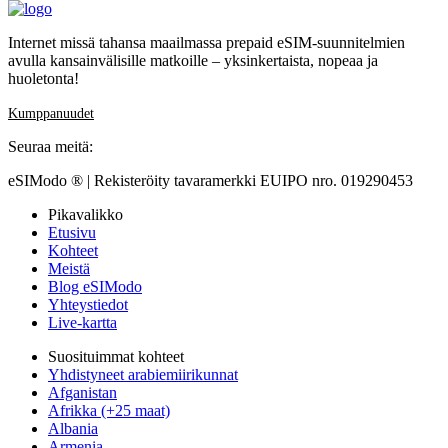
Internet missä tahansa maailmassa prepaid eSIM-suunnitelmien
avulla kansainvälisille matkoille – yksinkertaista, nopeaa ja
huoletonta!
Kumppanuudet
Seuraa meitä:
eSIModo ® | Rekisteröity tavaramerkki EUIPO nro. 019290453
Pikavalikko
Etusivu
Kohteet
Meistä
Blog eSIModo
Yhteystiedot
Live-kartta
Suosituimmat kohteet
Yhdistyneet arabiemiirikunnat
Afganistan
Afrikka (+25 maat)
Albania
Armenia