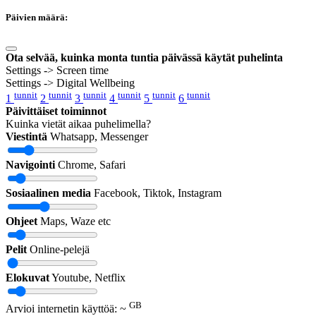
Päivien määrä:
Ota selvää, kuinka monta tuntia päivässä käytät puhelinta
Settings -> Screen time
Settings -> Digital Wellbeing
tunnit
tunnit
tunnit
tunnit
tunnit
tunnit
1
2
3
4
5
6
Päivittäiset toiminnot
Kuinka vietät aikaa puhelimella?
Viestintä
Whatsapp, Messenger
Navigointi
Chrome, Safari
Sosiaalinen media
Facebook, Tiktok, Instagram
Ohjeet
Maps, Waze etc
Pelit
Online-pelejä
Elokuvat
Youtube, Netflix
GB
Arvioi internetin käyttöä: ~