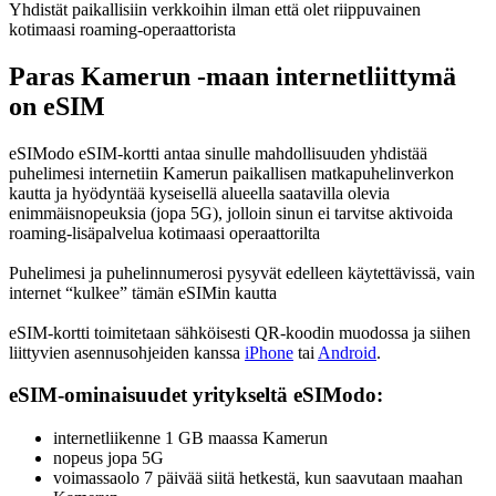
Yhdistät paikallisiin verkkoihin ilman että olet riippuvainen
kotimaasi roaming-operaattorista
Paras Kamerun -maan internetliittymä
on eSIM
eSIModo eSIM-kortti antaa sinulle mahdollisuuden yhdistää
puhelimesi internetiin Kamerun paikallisen matkapuhelinverkon
kautta ja hyödyntää kyseisellä alueella saatavilla olevia
enimmäisnopeuksia (jopa 5G), jolloin sinun ei tarvitse aktivoida
roaming-lisäpalvelua kotimaasi operaattorilta
Puhelimesi ja puhelinnumerosi pysyvät edelleen käytettävissä, vain
internet “kulkee” tämän eSIMin kautta
eSIM-kortti toimitetaan sähköisesti QR-koodin muodossa ja siihen
liittyvien asennusohjeiden kanssa
iPhone
tai
Android
.
eSIM-ominaisuudet yritykseltä eSIModo:
internetliikenne 1 GB maassa Kamerun
nopeus jopa 5G
voimassaolo 7 päivää siitä hetkestä, kun saavutaan maahan