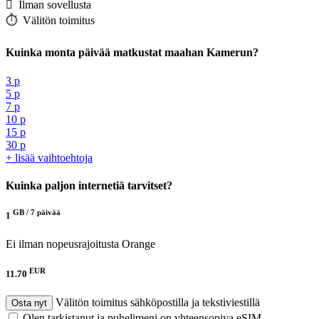
️ Ilman sovellusta
⏱️️ Välitön toimitus
Kuinka monta päivää matkustat maahan Kamerun?
3 p
5 p
7 p
10 p
15 p
30 p
+ lisää vaihtoehtoja
Kuinka paljon internetiä tarvitset?
GB /
7 päivää
1
Ei ilman nopeusrajoitusta
Orange
EUR
11.70
Välitön toimitus sähköpostilla ja tekstiviestillä
Osta nyt
Olen tarkistanut ja puhelimeni on yhteensopiva eSIM-