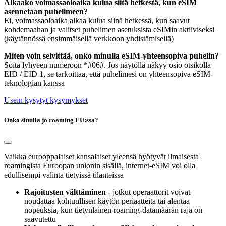
Alkaako voimassaoloaika kulua siitä hetkestä, kun eSIM
asennetaan puhelimeen?
Ei, voimassaoloaika alkaa kulua siinä hetkessä, kun saavut
kohdemaahan ja valitset puhelimen asetuksista eSIMin aktiiviseksi
(käytännössä ensimmäisellä verkkoon yhdistämisellä)
Miten voin selvittää, onko minulla eSIM-yhteensopiva puhelin?
Soita lyhyeen numeroon *#06#. Jos näytöllä näkyy osio otsikolla
EID / EID 1, se tarkoittaa, että puhelimesi on yhteensopiva eSIM-
teknologian kanssa
Usein kysytyt kysymykset
Onko sinulla jo roaming EU:ssa?
Vaikka eurooppalaiset kansalaiset yleensä hyötyvät ilmaisesta
roamingista Euroopan unionin sisällä, internet-eSIM voi olla
edullisempi valinta tietyissä tilanteissa
Rajoitusten välttäminen
- jotkut operaattorit voivat
noudattaa kohtuullisen käytön periaatteita tai alentaa
nopeuksia, kun tietynlainen roaming-datamäärän raja on
saavutettu