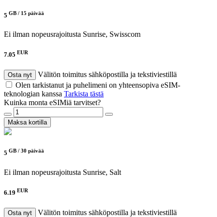
GB /
15 päivää
5
Ei ilman nopeusrajoitusta
Sunrise, Swisscom
EUR
7.05
Välitön toimitus sähköpostilla ja tekstiviestillä
Osta nyt
Olen tarkistanut ja puhelimeni on yhteensopiva eSIM-
teknologian kanssa
Tarkista tästä
Kuinka monta eSIMiä tarvitset?
Maksa kortilla
GB /
30 päivää
5
Ei ilman nopeusrajoitusta
Sunrise, Salt
EUR
6.19
Välitön toimitus sähköpostilla ja tekstiviestillä
Osta nyt