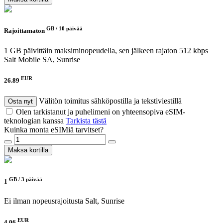
GB /
10 päivää
Rajoittamaton
1 GB päivittäin maksiminopeudella, sen jälkeen rajaton 512 kbps
Salt Mobile SA, Sunrise
EUR
26.89
Välitön toimitus sähköpostilla ja tekstiviestillä
Osta nyt
Olen tarkistanut ja puhelimeni on yhteensopiva eSIM-
teknologian kanssa
Tarkista tästä
Kuinka monta eSIMiä tarvitset?
Maksa kortilla
GB /
3 päivää
1
Ei ilman nopeusrajoitusta
Salt, Sunrise
EUR
4.06