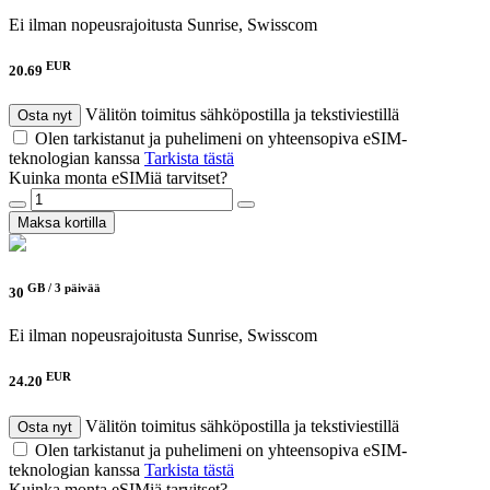
Ei ilman nopeusrajoitusta
Sunrise, Swisscom
EUR
20.69
Välitön toimitus sähköpostilla ja tekstiviestillä
Osta nyt
Olen tarkistanut ja puhelimeni on yhteensopiva eSIM-
teknologian kanssa
Tarkista tästä
Kuinka monta eSIMiä tarvitset?
Maksa kortilla
GB /
3 päivää
30
Ei ilman nopeusrajoitusta
Sunrise, Swisscom
EUR
24.20
Välitön toimitus sähköpostilla ja tekstiviestillä
Osta nyt
Olen tarkistanut ja puhelimeni on yhteensopiva eSIM-
teknologian kanssa
Tarkista tästä
Kuinka monta eSIMiä tarvitset?