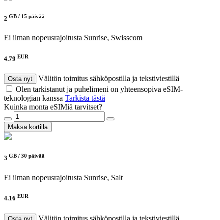
GB /
15 päivää
2
Ei ilman nopeusrajoitusta
Sunrise, Swisscom
EUR
4.79
Välitön toimitus sähköpostilla ja tekstiviestillä
Osta nyt
Olen tarkistanut ja puhelimeni on yhteensopiva eSIM-
teknologian kanssa
Tarkista tästä
Kuinka monta eSIMiä tarvitset?
Maksa kortilla
GB /
30 päivää
3
Ei ilman nopeusrajoitusta
Sunrise, Salt
EUR
4.16
Välitön toimitus sähköpostilla ja tekstiviestillä
Osta nyt