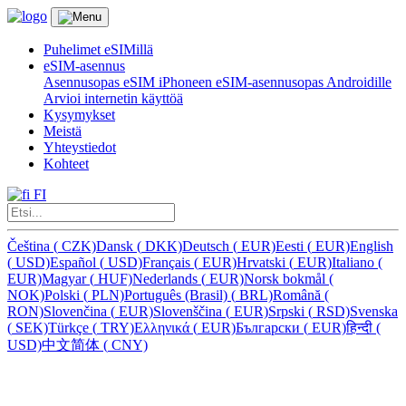
Puhelimet eSIMillä
eSIM-asennus
Asennusopas eSIM iPhoneen
eSIM-asennusopas Androidille
Arvioi internetin käyttöä
Kysymykset
Meistä
Yhteystiedot
Kohteet
FI
Čeština
(
CZK)
Dansk
(
DKK)
Deutsch
(
EUR)
Eesti
(
EUR)
English
(
USD)
Español
(
USD)
Français
(
EUR)
Hrvatski
(
EUR)
Italiano
(
EUR)
Magyar
(
HUF)
Nederlands
(
EUR)
Norsk bokmål
(
NOK)
Polski
(
PLN)
Português (Brasil)
(
BRL)
Română
(
RON)
Slovenčina
(
EUR)
Slovenščina
(
EUR)
Srpski
(
RSD)
Svenska
(
SEK)
Türkçe
(
TRY)
Ελληνικά
(
EUR)
Български
(
EUR)
हिन्दी
(
USD)
中文简体
(
CNY)