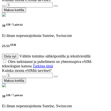
Maksa kortilla
GB /
5 päivää
30
Ei ilman nopeusrajoitusta
Sunrise, Swisscom
EUR
25.53
Välitön toimitus sähköpostilla ja tekstiviestillä
Osta nyt
Olen tarkistanut ja puhelimeni on yhteensopiva eSIM-
teknologian kanssa
Tarkista tästä
Kuinka monta eSIMiä tarvitset?
Maksa kortilla
GB /
7 päivää
30
Ei ilman nopeusrajoitusta
Sunrise, Swisscom