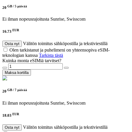
GB /
5 päivää
20
Ei ilman nopeusrajoitusta
Sunrise, Swisscom
EUR
16.73
Välitön toimitus sähköpostilla ja tekstiviestillä
Osta nyt
Olen tarkistanut ja puhelimeni on yhteensopiva eSIM-
teknologian kanssa
Tarkista tästä
Kuinka monta eSIMiä tarvitset?
Maksa kortilla
GB /
7 päivää
20
Ei ilman nopeusrajoitusta
Sunrise, Swisscom
EUR
18.03
Välitön toimitus sähköpostilla ja tekstiviestillä
Osta nyt