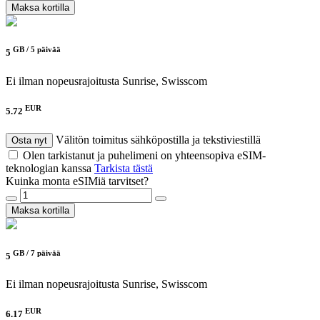
Maksa kortilla
GB /
5 päivää
5
Ei ilman nopeusrajoitusta
Sunrise, Swisscom
EUR
5.72
Välitön toimitus sähköpostilla ja tekstiviestillä
Osta nyt
Olen tarkistanut ja puhelimeni on yhteensopiva eSIM-
teknologian kanssa
Tarkista tästä
Kuinka monta eSIMiä tarvitset?
Maksa kortilla
GB /
7 päivää
5
Ei ilman nopeusrajoitusta
Sunrise, Swisscom
EUR
6.17