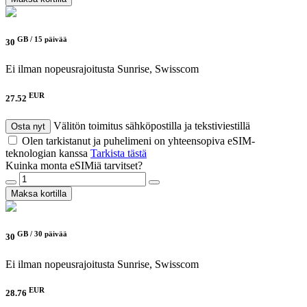
GB /
15 päivää
30
Ei ilman nopeusrajoitusta
Sunrise, Swisscom
EUR
27.52
Välitön toimitus sähköpostilla ja tekstiviestillä
Osta nyt
Olen tarkistanut ja puhelimeni on yhteensopiva eSIM-
teknologian kanssa
Tarkista tästä
Kuinka monta eSIMiä tarvitset?
Maksa kortilla
GB /
30 päivää
30
Ei ilman nopeusrajoitusta
Sunrise, Swisscom
EUR
28.76