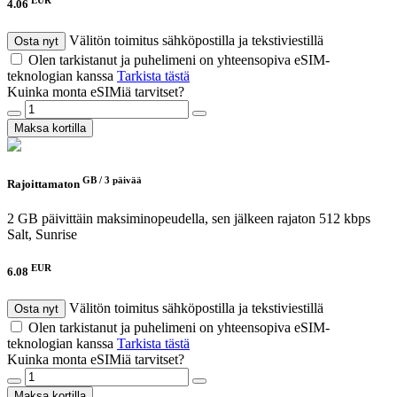
4.06
Välitön toimitus sähköpostilla ja tekstiviestillä
Osta nyt
Olen tarkistanut ja puhelimeni on yhteensopiva eSIM-
teknologian kanssa
Tarkista tästä
Kuinka monta eSIMiä tarvitset?
Maksa kortilla
GB /
3 päivää
Rajoittamaton
2 GB päivittäin maksiminopeudella, sen jälkeen rajaton 512 kbps
Salt, Sunrise
EUR
6.08
Välitön toimitus sähköpostilla ja tekstiviestillä
Osta nyt
Olen tarkistanut ja puhelimeni on yhteensopiva eSIM-
teknologian kanssa
Tarkista tästä
Kuinka monta eSIMiä tarvitset?
Maksa kortilla