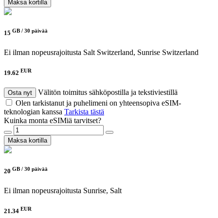
Maksa kortilla
GB /
30 päivää
15
Ei ilman nopeusrajoitusta
Salt Switzerland, Sunrise Switzerland
EUR
19.62
Välitön toimitus sähköpostilla ja tekstiviestillä
Osta nyt
Olen tarkistanut ja puhelimeni on yhteensopiva eSIM-
teknologian kanssa
Tarkista tästä
Kuinka monta eSIMiä tarvitset?
Maksa kortilla
GB /
30 päivää
20
Ei ilman nopeusrajoitusta
Sunrise, Salt
EUR
21.34