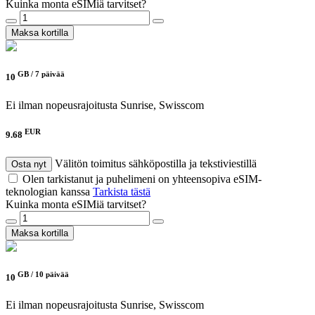
Kuinka monta eSIMiä tarvitset?
Maksa kortilla
GB /
7 päivää
10
Ei ilman nopeusrajoitusta
Sunrise, Swisscom
EUR
9.68
Välitön toimitus sähköpostilla ja tekstiviestillä
Osta nyt
Olen tarkistanut ja puhelimeni on yhteensopiva eSIM-
teknologian kanssa
Tarkista tästä
Kuinka monta eSIMiä tarvitset?
Maksa kortilla
GB /
10 päivää
10
Ei ilman nopeusrajoitusta
Sunrise, Swisscom