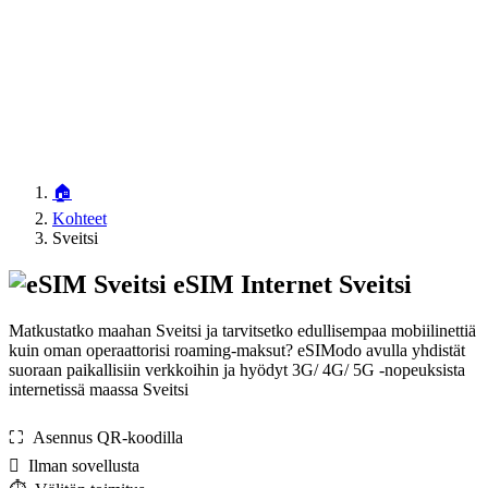
🏠
Kohteet
Sveitsi
eSIM Internet Sveitsi
Matkustatko maahan Sveitsi ja tarvitsetko edullisempaa mobiilinettiä
kuin oman operaattorisi roaming-maksut? eSIModo avulla yhdistät
suoraan paikallisiin verkkoihin ja hyödyt 3G/ 4G/ 5G -nopeuksista
internetissä maassa Sveitsi
⛶️️ Asennus QR-koodilla
️ Ilman sovellusta