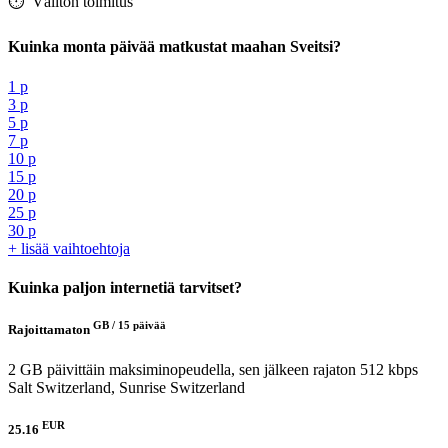
⏱️️ Välitön toimitus
Kuinka monta päivää matkustat maahan Sveitsi?
1 p
3 p
5 p
7 p
10 p
15 p
20 p
25 p
30 p
+ lisää vaihtoehtoja
Kuinka paljon internetiä tarvitset?
GB /
15 päivää
Rajoittamaton
2 GB päivittäin maksiminopeudella, sen jälkeen rajaton 512 kbps
Salt Switzerland, Sunrise Switzerland
EUR
25.16