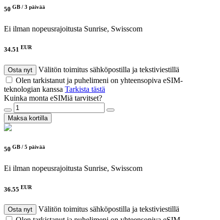
GB /
3 päivää
50
Ei ilman nopeusrajoitusta
Sunrise, Swisscom
EUR
34.51
Välitön toimitus sähköpostilla ja tekstiviestillä
Osta nyt
Olen tarkistanut ja puhelimeni on yhteensopiva eSIM-
teknologian kanssa
Tarkista tästä
Kuinka monta eSIMiä tarvitset?
Maksa kortilla
GB /
5 päivää
50
Ei ilman nopeusrajoitusta
Sunrise, Swisscom
EUR
36.55
Välitön toimitus sähköpostilla ja tekstiviestillä
Osta nyt
Olen tarkistanut ja puhelimeni on yhteensopiva eSIM-