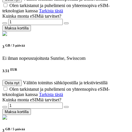
Olen tarkistanut ja puhelimeni on yhteensopiva eSIM-
teknologian kanssa
Tarkista tästä
Kuinka monta eSIMiä tarvitset?
Maksa kortilla
GB /
3 päivää
3
Ei ilman nopeusrajoitusta
Sunrise, Swisscom
EUR
3.51
Välitön toimitus sähköpostilla ja tekstiviestillä
Osta nyt
Olen tarkistanut ja puhelimeni on yhteensopiva eSIM-
teknologian kanssa
Tarkista tästä
Kuinka monta eSIMiä tarvitset?
Maksa kortilla
GB /
5 päivää
3