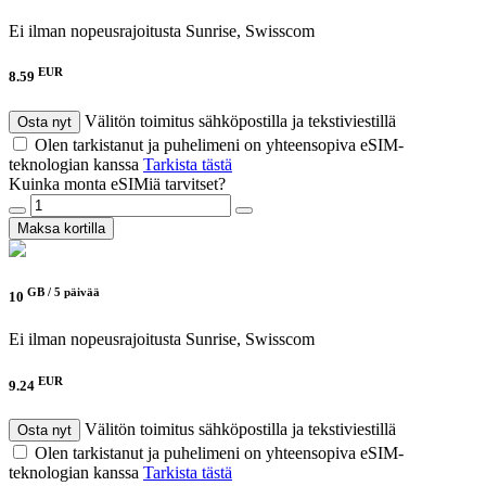
Ei ilman nopeusrajoitusta
Sunrise, Swisscom
EUR
8.59
Välitön toimitus sähköpostilla ja tekstiviestillä
Osta nyt
Olen tarkistanut ja puhelimeni on yhteensopiva eSIM-
teknologian kanssa
Tarkista tästä
Kuinka monta eSIMiä tarvitset?
Maksa kortilla
GB /
5 päivää
10
Ei ilman nopeusrajoitusta
Sunrise, Swisscom
EUR
9.24
Välitön toimitus sähköpostilla ja tekstiviestillä
Osta nyt
Olen tarkistanut ja puhelimeni on yhteensopiva eSIM-
teknologian kanssa
Tarkista tästä