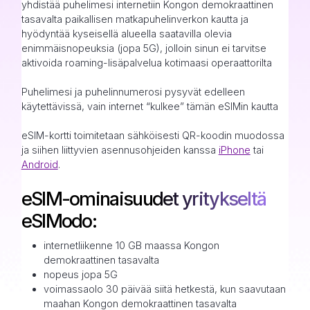
yhdistää puhelimesi internetiin Kongon demokraattinen
tasavalta paikallisen matkapuhelinverkon kautta ja
hyödyntää kyseisellä alueella saatavilla olevia
enimmäisnopeuksia (jopa 5G), jolloin sinun ei tarvitse
aktivoida roaming-lisäpalvelua kotimaasi operaattorilta
Puhelimesi ja puhelinnumerosi pysyvät edelleen
käytettävissä, vain internet “kulkee” tämän eSIMin kautta
eSIM-kortti toimitetaan sähköisesti QR-koodin muodossa
ja siihen liittyvien asennusohjeiden kanssa
iPhone
tai
Android
.
eSIM-ominaisuudet yritykseltä
eSIModo:
internetliikenne 10 GB maassa Kongon
demokraattinen tasavalta
nopeus jopa 5G
voimassaolo 30 päivää siitä hetkestä, kun saavutaan
maahan Kongon demokraattinen tasavalta