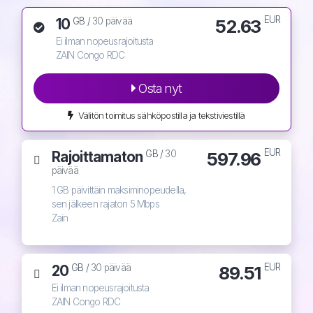
EUR
10
52.63
GB /
30 päivää
Ei ilman nopeusrajoitusta
ZAIN Congo RDC
Osta nyt
Välitön toimitus sähköpostilla ja tekstiviestillä
EUR
Rajoittamaton
597.96
GB /
30
päivää
1 GB päivittäin maksiminopeudella,
sen jälkeen rajaton 5 Mbps
Zain
EUR
20
89.51
GB /
30 päivää
Ei ilman nopeusrajoitusta
ZAIN Congo RDC