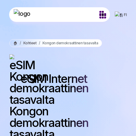
FI
🏠
Kohteet
Kongon demokraattinen tasavalta
eSIM Internet
Kongon
demokraattinen
tasavalta