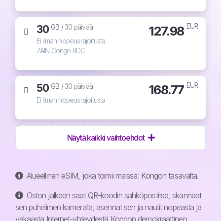
EUR
30
127.98
GB /
30 päivää
Ei ilman nopeusrajoitusta
ZAIN Congo RDC
EUR
50
168.77
GB /
30 päivää
Ei ilman nopeusrajoitusta
Näytä kaikki vaihtoehdot
Alueellinen eSIM, joka toimii maissa: Kongon tasavalta.
Oston jälkeen saat QR-koodin sähköpostitse, skannaat
sen puhelimen kameralla, asennat sen ja nautit nopeasta ja
vakaasta Internet-yhteydestä Kongon demokraattinen