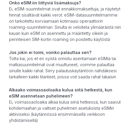
Onko eSIM:iin liittyviä lisämaksuja?
Ei, eSIM-suunnitelmat ovat ennakkomaksettuja, ja näytetyt
hinnat sisältävät kaikki verot. eSIM-datasuunnitelmamme
on tarkoitettu korvaamaan kotimaasi operaattorin
roaming-suunnitelman. Sinulta ei veloiteta ylimääräistä niin
kauan kuin eSIM on asennettu ja määritetty oikein ja
perinteisen SIM-kortin roaming on poistettu käytöstä
Jos jokin ei toimi, voinko palauttaa sen?
Totta kai, jos et eri syistä onnistu asentamaan eSIMiä tai
matkasuunnitelmat ovat muuttuneet, voimme palauttaa
sinulle kaikki rahat. Siirry palautuskäytäntöön nähdäksesi
tarkalleen kaikki tilanteet, joissa voit saada rahat takaisin
Alkaako voimassaoloaika kulua siitä hetkestä, kun
eSIM asennetaan puhelimeen?
Ei, voimassaoloaika alkaa kulua siinä hetkessä, kun saavut
kohdemaahan ja valitset puhelimen asetuksista eSIMin
aktiiviseksi (käytännössä ensimmäisellä verkkoon
yhdistämisellä)