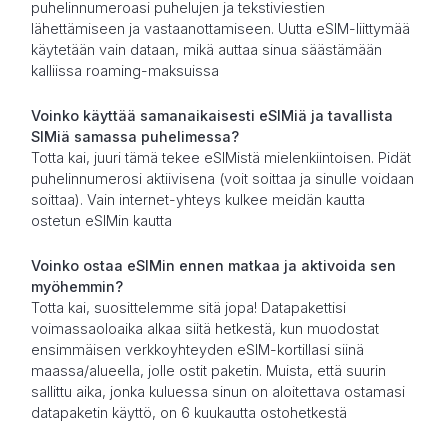
puhelinnumeroasi puhelujen ja tekstiviestien
lähettämiseen ja vastaanottamiseen. Uutta eSIM-liittymää
käytetään vain dataan, mikä auttaa sinua säästämään
kalliissa roaming-maksuissa
Voinko käyttää samanaikaisesti eSIMiä ja tavallista
SIMiä samassa puhelimessa?
Totta kai, juuri tämä tekee eSIMistä mielenkiintoisen. Pidät
puhelinnumerosi aktiivisena (voit soittaa ja sinulle voidaan
soittaa). Vain internet-yhteys kulkee meidän kautta
ostetun eSIMin kautta
Voinko ostaa eSIMin ennen matkaa ja aktivoida sen
myöhemmin?
Totta kai, suosittelemme sitä jopa! Datapakettisi
voimassaoloaika alkaa siitä hetkestä, kun muodostat
ensimmäisen verkkoyhteyden eSIM-kortillasi siinä
maassa/alueella, jolle ostit paketin. Muista, että suurin
sallittu aika, jonka kuluessa sinun on aloitettava ostamasi
datapaketin käyttö, on 6 kuukautta ostohetkestä