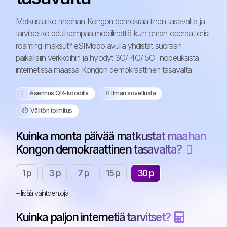
Matkustatko maahan Kongon demokraattinen tasavalta ja
tarvitsetko edullisempaa mobiilinettiä kuin oman operaattorisi
roaming-maksut? eSIModo avulla yhdistät suoraan
paikallisiin verkkoihin ja hyödyt 3G/ 4G/ 5G -nopeuksista
internetissä maassa Kongon demokraattinen tasavalta
⛶️️ Asennus QR-koodilla
️ Ilman sovellusta
⏱️️ Välitön toimitus
Kuinka monta päivää matkustat maahan
Kongon demokraattinen tasavalta?
1 p
3 p
7 p
15 p
30 p
+ lisää vaihtoehtoja
Kuinka paljon internetiä tarvitset?