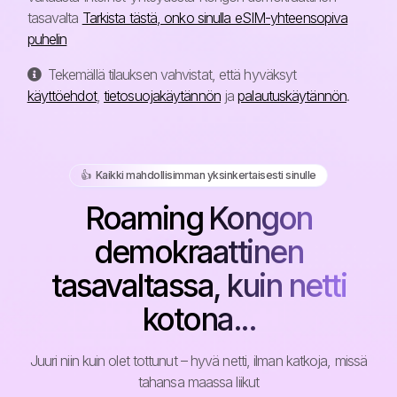
tasavalta
Tarkista tästä, onko sinulla eSIM-yhteensopiva
puhelin
Tekemällä tilauksen vahvistat, että hyväksyt
käyttöehdot
,
tietosuojakäytännön
ja
palautuskäytännön
.
👍️ Kaikki mahdollisimman yksinkertaisesti sinulle
Roaming Kongon
demokraattinen
tasavaltassa, kuin netti
kotona...
Juuri niin kuin olet tottunut – hyvä netti, ilman katkoja, missä
tahansa maassa liikut