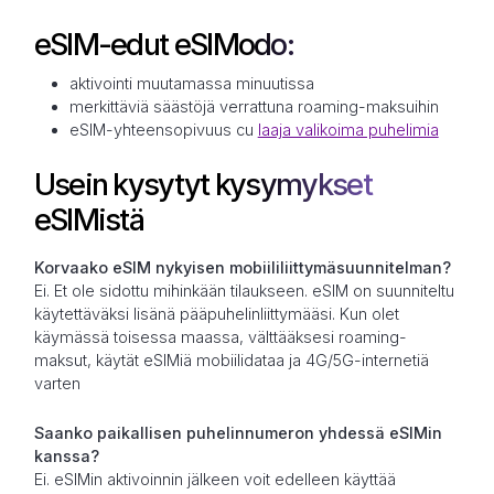
eSIM-edut eSIModo:
aktivointi muutamassa minuutissa
merkittäviä säästöjä verrattuna roaming-maksuihin
eSIM-yhteensopivuus cu
laaja valikoima puhelimia
Usein kysytyt kysymykset
eSIMistä
Korvaako eSIM nykyisen mobiililiittymäsuunnitelman?
Ei. Et ole sidottu mihinkään tilaukseen. eSIM on suunniteltu
käytettäväksi lisänä pääpuhelinliittymääsi. Kun olet
käymässä toisessa maassa, välttääksesi roaming-
maksut, käytät eSIMiä mobiilidataa ja 4G/5G-internetiä
varten
Saanko paikallisen puhelinnumeron yhdessä eSIMin
kanssa?
Ei. eSIMin aktivoinnin jälkeen voit edelleen käyttää