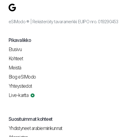
eSIModo ® | Rekisteröity tavaramerkki EUIPO nro. 019290453
Pikavalikko
Etusivu
Kohteet
Meistä
Blog eSIModo
Yhteystiedot
Live-kartta
Suosituimmat kohteet
Yhdistyneet arabiemiirikunnat