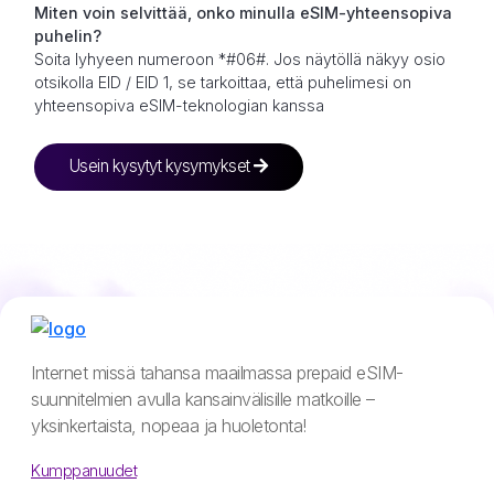
Miten voin selvittää, onko minulla eSIM-yhteensopiva
puhelin?
Soita lyhyeen numeroon *#06#. Jos näytöllä näkyy osio
otsikolla EID / EID 1, se tarkoittaa, että puhelimesi on
yhteensopiva eSIM-teknologian kanssa
Usein kysytyt kysymykset
Internet missä tahansa maailmassa prepaid eSIM-
suunnitelmien avulla kansainvälisille matkoille –
yksinkertaista, nopeaa ja huoletonta!
Kumppanuudet