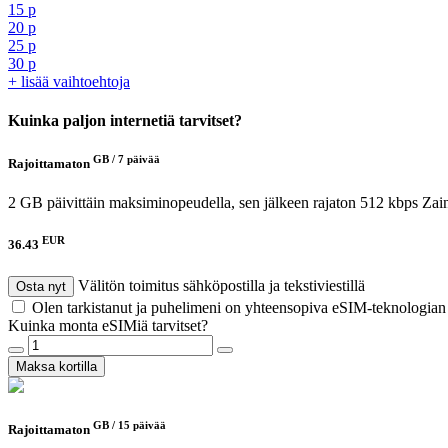
15 p
20 p
25 p
30 p
+ lisää vaihtoehtoja
Kuinka paljon internetiä tarvitset?
GB /
7 päivää
Rajoittamaton
2 GB päivittäin maksiminopeudella, sen jälkeen rajaton 512 kbps
Zai
EUR
36.43
Välitön toimitus sähköpostilla ja tekstiviestillä
Osta nyt
Olen tarkistanut ja puhelimeni on yhteensopiva eSIM-teknologia
Kuinka monta eSIMiä tarvitset?
Maksa kortilla
GB /
15 päivää
Rajoittamaton