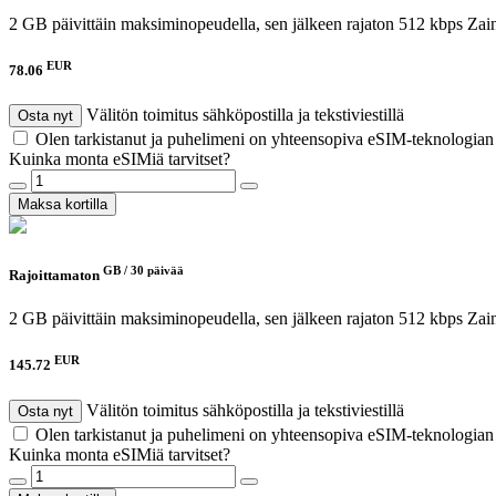
2 GB päivittäin maksiminopeudella, sen jälkeen rajaton 512 kbps
Zai
EUR
78.06
Välitön toimitus sähköpostilla ja tekstiviestillä
Osta nyt
Olen tarkistanut ja puhelimeni on yhteensopiva eSIM-teknologia
Kuinka monta eSIMiä tarvitset?
Maksa kortilla
GB /
30 päivää
Rajoittamaton
2 GB päivittäin maksiminopeudella, sen jälkeen rajaton 512 kbps
Zai
EUR
145.72
Välitön toimitus sähköpostilla ja tekstiviestillä
Osta nyt
Olen tarkistanut ja puhelimeni on yhteensopiva eSIM-teknologia
Kuinka monta eSIMiä tarvitset?