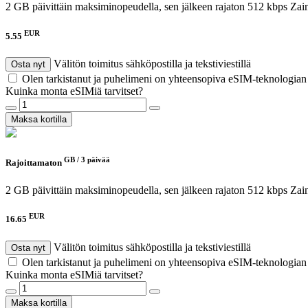
2 GB päivittäin maksiminopeudella, sen jälkeen rajaton 512 kbps
Zai
EUR
5.55
Välitön toimitus sähköpostilla ja tekstiviestillä
Osta nyt
Olen tarkistanut ja puhelimeni on yhteensopiva eSIM-teknologia
Kuinka monta eSIMiä tarvitset?
Maksa kortilla
GB /
3 päivää
Rajoittamaton
2 GB päivittäin maksiminopeudella, sen jälkeen rajaton 512 kbps
Zai
EUR
16.65
Välitön toimitus sähköpostilla ja tekstiviestillä
Osta nyt
Olen tarkistanut ja puhelimeni on yhteensopiva eSIM-teknologia
Kuinka monta eSIMiä tarvitset?
Maksa kortilla