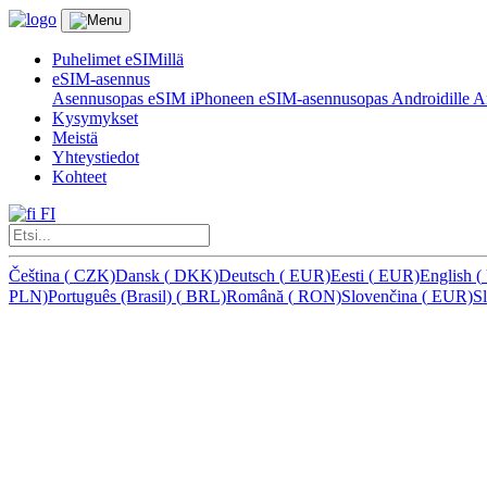
Puhelimet eSIMillä
eSIM-asennus
Asennusopas eSIM iPhoneen
eSIM-asennusopas Androidille
Ar
Kysymykset
Meistä
Yhteystiedot
Kohteet
FI
Čeština
(
CZK)
Dansk
(
DKK)
Deutsch
(
EUR)
Eesti
(
EUR)
English
(
PLN)
Português (Brasil)
(
BRL)
Română
(
RON)
Slovenčina
(
EUR)
S