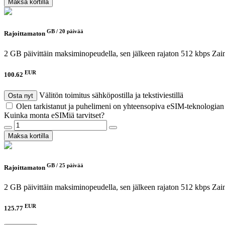
Maksa kortilla
GB /
20 päivää
Rajoittamaton
2 GB päivittäin maksiminopeudella, sen jälkeen rajaton 512 kbps
Zai
EUR
100.62
Välitön toimitus sähköpostilla ja tekstiviestillä
Osta nyt
Olen tarkistanut ja puhelimeni on yhteensopiva eSIM-teknologia
Kuinka monta eSIMiä tarvitset?
Maksa kortilla
GB /
25 päivää
Rajoittamaton
2 GB päivittäin maksiminopeudella, sen jälkeen rajaton 512 kbps
Zai
EUR
125.77