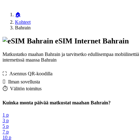
🏠
Kohteet
Bahrain
eSIM Internet Bahrain
Matkustatko maahan Bahrain ja tarvitsetko edullisempaa mobiilinetti
internetissä maassa Bahrain
⛶️️ Asennus QR-koodilla
️ Ilman sovellusta
⏱️️ Välitön toimitus
Kuinka monta päivää matkustat maahan Bahrain?
1 p
3 p
5 p
7 p
10 p