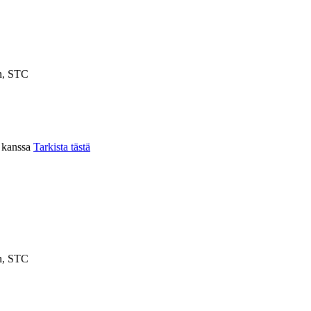
n, STC
n kanssa
Tarkista tästä
n, STC