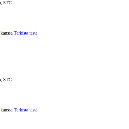
n, STC
n kanssa
Tarkista tästä
n, STC
n kanssa
Tarkista tästä