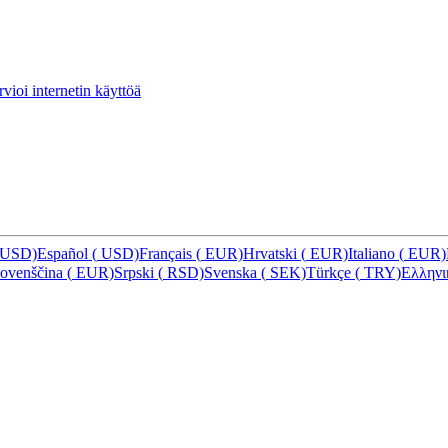
vioi internetin käyttöä
USD)
Español
(
USD)
Français
(
EUR)
Hrvatski
(
EUR)
Italiano
(
EUR)
lovenščina
(
EUR)
Srpski
(
RSD)
Svenska
(
SEK)
Türkçe
(
TRY)
Ελλην