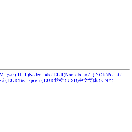
Magyar
(
HUF)
Nederlands
(
EUR)
Norsk bokmål
(
NOK)
Polski
(
ικά
(
EUR)
Български
(
EUR)
हिन्दी
(
USD)
中文简体
(
CNY)