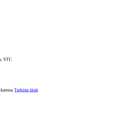
n, STC
n kanssa
Tarkista tästä