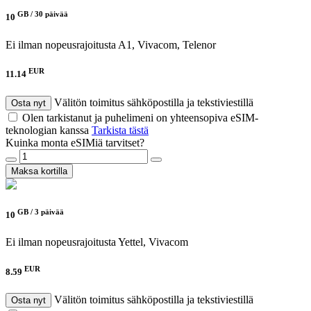
GB /
30 päivää
10
Ei ilman nopeusrajoitusta
A1, Vivacom, Telenor
EUR
11.14
Välitön toimitus sähköpostilla ja tekstiviestillä
Osta nyt
Olen tarkistanut ja puhelimeni on yhteensopiva eSIM-
teknologian kanssa
Tarkista tästä
Kuinka monta eSIMiä tarvitset?
Maksa kortilla
GB /
3 päivää
10
Ei ilman nopeusrajoitusta
Yettel, Vivacom
EUR
8.59
Välitön toimitus sähköpostilla ja tekstiviestillä
Osta nyt