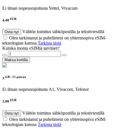
Ei ilman nopeusrajoitusta
Yettel, Vivacom
EUR
4.40
Välitön toimitus sähköpostilla ja tekstiviestillä
Osta nyt
Olen tarkistanut ja puhelimeni on yhteensopiva eSIM-
teknologian kanssa
Tarkista tästä
Kuinka monta eSIMiä tarvitset?
Maksa kortilla
GB /
15 päivää
3
Ei ilman nopeusrajoitusta
A1, Vivacom, Telenor
EUR
3.90
Välitön toimitus sähköpostilla ja tekstiviestillä
Osta nyt
Olen tarkistanut ja puhelimeni on yhteensopiva eSIM-
teknologian kanssa
Tarkista tästä