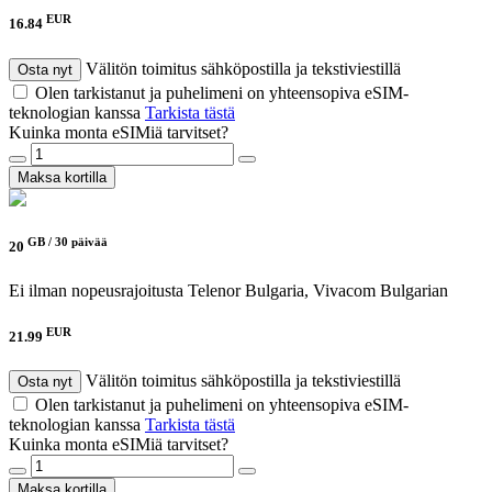
EUR
16.84
Välitön toimitus sähköpostilla ja tekstiviestillä
Osta nyt
Olen tarkistanut ja puhelimeni on yhteensopiva eSIM-
teknologian kanssa
Tarkista tästä
Kuinka monta eSIMiä tarvitset?
Maksa kortilla
GB /
30 päivää
20
Ei ilman nopeusrajoitusta
Telenor Bulgaria, Vivacom Bulgarian
EUR
21.99
Välitön toimitus sähköpostilla ja tekstiviestillä
Osta nyt
Olen tarkistanut ja puhelimeni on yhteensopiva eSIM-
teknologian kanssa
Tarkista tästä
Kuinka monta eSIMiä tarvitset?
Maksa kortilla