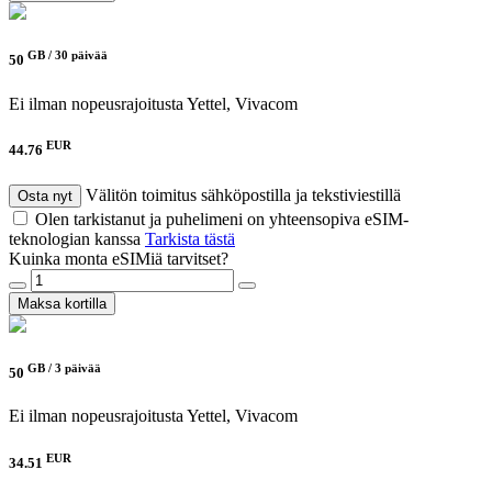
GB /
30 päivää
50
Ei ilman nopeusrajoitusta
Yettel, Vivacom
EUR
44.76
Välitön toimitus sähköpostilla ja tekstiviestillä
Osta nyt
Olen tarkistanut ja puhelimeni on yhteensopiva eSIM-
teknologian kanssa
Tarkista tästä
Kuinka monta eSIMiä tarvitset?
Maksa kortilla
GB /
3 päivää
50
Ei ilman nopeusrajoitusta
Yettel, Vivacom
EUR
34.51