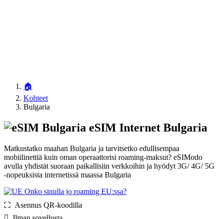
🏠
Kohteet
Bulgaria
eSIM Internet Bulgaria
Matkustatko maahan Bulgaria ja tarvitsetko edullisempaa
mobiilinettiä kuin oman operaattorisi roaming-maksut? eSIModo
avulla yhdistät suoraan paikallisiin verkkoihin ja hyödyt 3G/ 4G/ 5G
-nopeuksista internetissä maassa Bulgaria
Onko sinulla jo roaming EU:ssa?
⛶️️ Asennus QR-koodilla
️ Ilman sovellusta