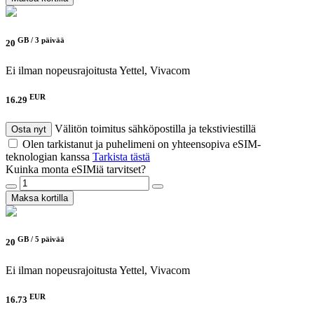
GB /
3 päivää
20
Ei ilman nopeusrajoitusta
Yettel, Vivacom
EUR
16.29
Välitön toimitus sähköpostilla ja tekstiviestillä
Osta nyt
Olen tarkistanut ja puhelimeni on yhteensopiva eSIM-
teknologian kanssa
Tarkista tästä
Kuinka monta eSIMiä tarvitset?
Maksa kortilla
GB /
5 päivää
20
Ei ilman nopeusrajoitusta
Yettel, Vivacom
EUR
16.73