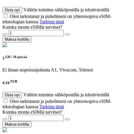
Välitön toimitus sähköpostilla ja tekstiviestillä
Osta nyt
Olen tarkistanut ja puhelimeni on yhteensopiva eSIM-
teknologian kanssa
Tarkista tästä
Kuinka monta eSIMiä tarvitset?
Maksa kortilla
GB /
30 päivää
3
Ei ilman nopeusrajoitusta
A1, Vivacom, Telenor
EUR
4.16
Välitön toimitus sähköpostilla ja tekstiviestillä
Osta nyt
Olen tarkistanut ja puhelimeni on yhteensopiva eSIM-
teknologian kanssa
Tarkista tästä
Kuinka monta eSIMiä tarvitset?
Maksa kortilla