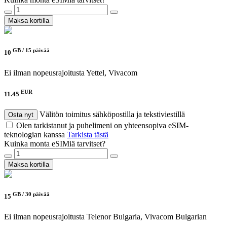
Maksa kortilla
GB /
15 päivää
10
Ei ilman nopeusrajoitusta
Yettel, Vivacom
EUR
11.45
Välitön toimitus sähköpostilla ja tekstiviestillä
Osta nyt
Olen tarkistanut ja puhelimeni on yhteensopiva eSIM-
teknologian kanssa
Tarkista tästä
Kuinka monta eSIMiä tarvitset?
Maksa kortilla
GB /
30 päivää
15
Ei ilman nopeusrajoitusta
Telenor Bulgaria, Vivacom Bulgarian