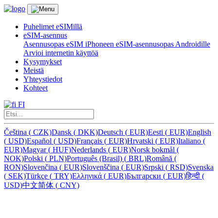
Puhelimet eSIMillä
eSIM-asennus
Asennusopas eSIM iPhoneen
eSIM-asennusopas Androidille
Arvioi internetin käyttöä
Kysymykset
Meistä
Yhteystiedot
Kohteet
FI
Čeština
(
CZK)
Dansk
(
DKK)
Deutsch
(
EUR)
Eesti
(
EUR)
English
(
USD)
Español
(
USD)
Français
(
EUR)
Hrvatski
(
EUR)
Italiano
(
EUR)
Magyar
(
HUF)
Nederlands
(
EUR)
Norsk bokmål
(
NOK)
Polski
(
PLN)
Português (Brasil)
(
BRL)
Română
(
RON)
Slovenčina
(
EUR)
Slovenščina
(
EUR)
Srpski
(
RSD)
Svenska
(
SEK)
Türkçe
(
TRY)
Ελληνικά
(
EUR)
Български
(
EUR)
हिन्दी
(
USD)
中文简体
(
CNY)