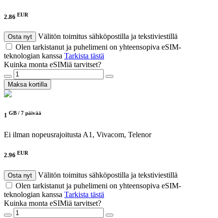
EUR
2.86
Välitön toimitus sähköpostilla ja tekstiviestillä
Osta nyt
Olen tarkistanut ja puhelimeni on yhteensopiva eSIM-
teknologian kanssa
Tarkista tästä
Kuinka monta eSIMiä tarvitset?
Maksa kortilla
GB /
7 päivää
1
Ei ilman nopeusrajoitusta
A1, Vivacom, Telenor
EUR
2.96
Välitön toimitus sähköpostilla ja tekstiviestillä
Osta nyt
Olen tarkistanut ja puhelimeni on yhteensopiva eSIM-
teknologian kanssa
Tarkista tästä
Kuinka monta eSIMiä tarvitset?