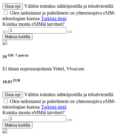
Välitön toimitus sähköpostilla ja tekstiviestillä
Osta nyt
Olen tarkistanut ja puhelimeni on yhteensopiva eSIM-
teknologian kanssa
Tarkista tästä
Kuinka monta eSIMiä tarvitset?
Maksa kortilla
GB /
7 päivää
20
Ei ilman nopeusrajoitusta
Yettel, Vivacom
EUR
18.03
Välitön toimitus sähköpostilla ja tekstiviestillä
Osta nyt
Olen tarkistanut ja puhelimeni on yhteensopiva eSIM-
teknologian kanssa
Tarkista tästä
Kuinka monta eSIMiä tarvitset?
Maksa kortilla