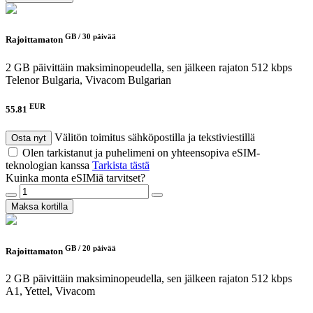
GB /
30 päivää
Rajoittamaton
2 GB päivittäin maksiminopeudella, sen jälkeen rajaton 512 kbps
Telenor Bulgaria, Vivacom Bulgarian
EUR
55.81
Välitön toimitus sähköpostilla ja tekstiviestillä
Osta nyt
Olen tarkistanut ja puhelimeni on yhteensopiva eSIM-
teknologian kanssa
Tarkista tästä
Kuinka monta eSIMiä tarvitset?
Maksa kortilla
GB /
20 päivää
Rajoittamaton
2 GB päivittäin maksiminopeudella, sen jälkeen rajaton 512 kbps
A1, Yettel, Vivacom