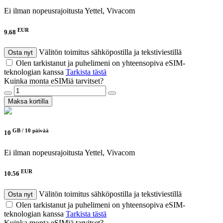
Ei ilman nopeusrajoitusta
Yettel, Vivacom
EUR
9.68
Välitön toimitus sähköpostilla ja tekstiviestillä
Osta nyt
Olen tarkistanut ja puhelimeni on yhteensopiva eSIM-
teknologian kanssa
Tarkista tästä
Kuinka monta eSIMiä tarvitset?
Maksa kortilla
GB /
10 päivää
10
Ei ilman nopeusrajoitusta
Yettel, Vivacom
EUR
10.56
Välitön toimitus sähköpostilla ja tekstiviestillä
Osta nyt
Olen tarkistanut ja puhelimeni on yhteensopiva eSIM-
teknologian kanssa
Tarkista tästä
Kuinka monta eSIMiä tarvitset?