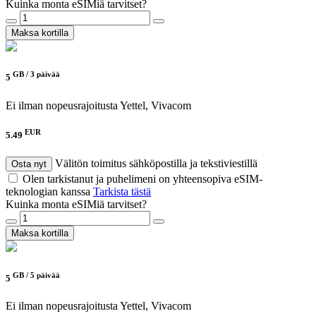
Kuinka monta eSIMiä tarvitset?
Maksa kortilla
GB /
3 päivää
5
Ei ilman nopeusrajoitusta
Yettel, Vivacom
EUR
5.49
Välitön toimitus sähköpostilla ja tekstiviestillä
Osta nyt
Olen tarkistanut ja puhelimeni on yhteensopiva eSIM-
teknologian kanssa
Tarkista tästä
Kuinka monta eSIMiä tarvitset?
Maksa kortilla
GB /
5 päivää
5
Ei ilman nopeusrajoitusta
Yettel, Vivacom