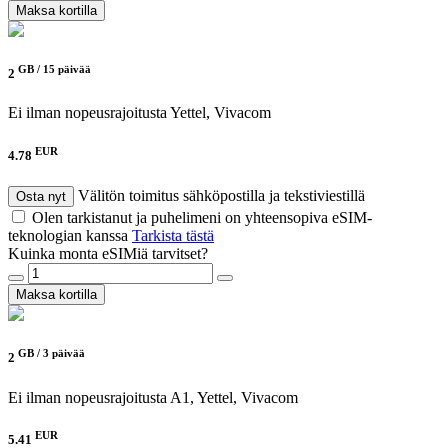
Maksa kortilla
GB /
15 päivää
2
Ei ilman nopeusrajoitusta
Yettel, Vivacom
EUR
4.78
Välitön toimitus sähköpostilla ja tekstiviestillä
Osta nyt
Olen tarkistanut ja puhelimeni on yhteensopiva eSIM-
teknologian kanssa
Tarkista tästä
Kuinka monta eSIMiä tarvitset?
Maksa kortilla
GB /
3 päivää
2
Ei ilman nopeusrajoitusta
A1, Yettel, Vivacom
EUR
5.41