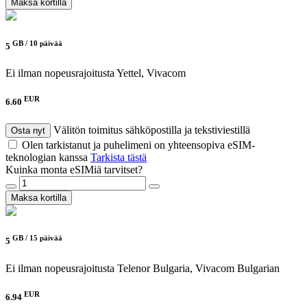
Maksa kortilla
GB /
10 päivää
5
Ei ilman nopeusrajoitusta
Yettel, Vivacom
EUR
6.60
Välitön toimitus sähköpostilla ja tekstiviestillä
Osta nyt
Olen tarkistanut ja puhelimeni on yhteensopiva eSIM-
teknologian kanssa
Tarkista tästä
Kuinka monta eSIMiä tarvitset?
Maksa kortilla
GB /
15 päivää
5
Ei ilman nopeusrajoitusta
Telenor Bulgaria, Vivacom Bulgarian
EUR
6.94