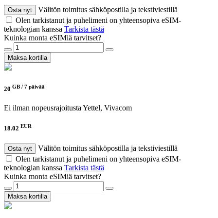
Välitön toimitus sähköpostilla ja tekstiviestillä
Osta nyt
Olen tarkistanut ja puhelimeni on yhteensopiva eSIM-
teknologian kanssa
Tarkista tästä
Kuinka monta eSIMiä tarvitset?
Maksa kortilla
GB /
7 päivää
20
Ei ilman nopeusrajoitusta
Yettel, Vivacom
EUR
18.02
Välitön toimitus sähköpostilla ja tekstiviestillä
Osta nyt
Olen tarkistanut ja puhelimeni on yhteensopiva eSIM-
teknologian kanssa
Tarkista tästä
Kuinka monta eSIMiä tarvitset?
Maksa kortilla