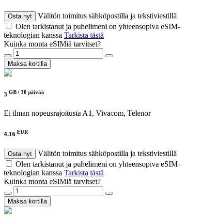
Välitön toimitus sähköpostilla ja tekstiviestillä
Osta nyt
Olen tarkistanut ja puhelimeni on yhteensopiva eSIM-
teknologian kanssa
Tarkista tästä
Kuinka monta eSIMiä tarvitset?
Maksa kortilla
GB /
30 päivää
3
Ei ilman nopeusrajoitusta
A1, Vivacom, Telenor
EUR
4.16
Välitön toimitus sähköpostilla ja tekstiviestillä
Osta nyt
Olen tarkistanut ja puhelimeni on yhteensopiva eSIM-
teknologian kanssa
Tarkista tästä
Kuinka monta eSIMiä tarvitset?
Maksa kortilla