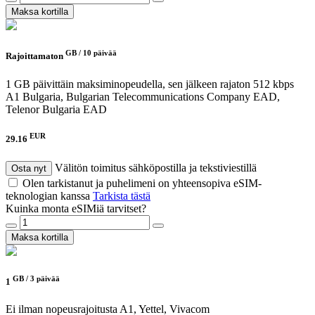
Maksa kortilla
GB /
10 päivää
Rajoittamaton
1 GB päivittäin maksiminopeudella, sen jälkeen rajaton 512 kbps
A1 Bulgaria, Bulgarian Telecommunications Company EAD,
Telenor Bulgaria EAD
EUR
29.16
Välitön toimitus sähköpostilla ja tekstiviestillä
Osta nyt
Olen tarkistanut ja puhelimeni on yhteensopiva eSIM-
teknologian kanssa
Tarkista tästä
Kuinka monta eSIMiä tarvitset?
Maksa kortilla
GB /
3 päivää
1
Ei ilman nopeusrajoitusta
A1, Yettel, Vivacom