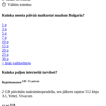
⏱️️ Välitön toimitus
Kuinka monta päivää matkustat maahan Bulgaria?
1 p
3 p
5 p
7 p
10 p
15 p
20 p
25 p
30 p
+ lisää vaihtoehtoja
Kuinka paljon internetiä tarvitset?
GB /
15 päivää
Rajoittamaton
2 GB päivittäin maksiminopeudella, sen jälkeen rajaton 512 kbps
A1, Yettel, Vivacom
EUR
37.05