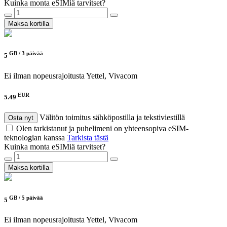
Kuinka monta eSIMiä tarvitset?
Maksa kortilla
GB /
3 päivää
5
Ei ilman nopeusrajoitusta
Yettel, Vivacom
EUR
5.49
Välitön toimitus sähköpostilla ja tekstiviestillä
Osta nyt
Olen tarkistanut ja puhelimeni on yhteensopiva eSIM-
teknologian kanssa
Tarkista tästä
Kuinka monta eSIMiä tarvitset?
Maksa kortilla
GB /
5 päivää
5
Ei ilman nopeusrajoitusta
Yettel, Vivacom