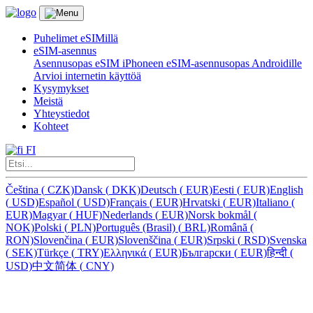
Puhelimet eSIMillä
eSIM-asennus
Asennusopas eSIM iPhoneen
eSIM-asennusopas Androidille
Arvioi internetin käyttöä
Kysymykset
Meistä
Yhteystiedot
Kohteet
FI
Čeština
(
CZK)
Dansk
(
DKK)
Deutsch
(
EUR)
Eesti
(
EUR)
English
(
USD)
Español
(
USD)
Français
(
EUR)
Hrvatski
(
EUR)
Italiano
(
EUR)
Magyar
(
HUF)
Nederlands
(
EUR)
Norsk bokmål
(
NOK)
Polski
(
PLN)
Português (Brasil)
(
BRL)
Română
(
RON)
Slovenčina
(
EUR)
Slovenščina
(
EUR)
Srpski
(
RSD)
Svenska
(
SEK)
Türkçe
(
TRY)
Ελληνικά
(
EUR)
Български
(
EUR)
हिन्दी
(
USD)
中文简体
(
CNY)