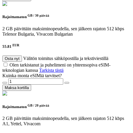
GB /
30 päivää
Rajoittamaton
2 GB päivittäin maksiminopeudella, sen jälkeen rajaton 512 kbps
Telenor Bulgaria, Vivacom Bulgarian
EUR
55.81
Välitön toimitus sähköpostilla ja tekstiviestillä
Osta nyt
Olen tarkistanut ja puhelimeni on yhteensopiva eSIM-
teknologian kanssa
Tarkista tästä
Kuinka monta eSIMiä tarvitset?
Maksa kortilla
GB /
20 päivää
Rajoittamaton
2 GB päivittäin maksiminopeudella, sen jälkeen rajaton 512 kbps
A1, Yettel, Vivacom