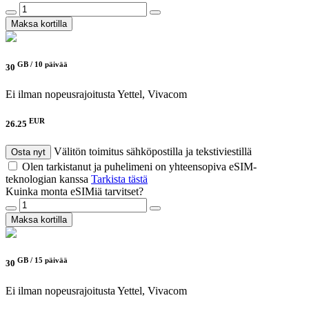
Maksa kortilla
GB /
10 päivää
30
Ei ilman nopeusrajoitusta
Yettel, Vivacom
EUR
26.25
Välitön toimitus sähköpostilla ja tekstiviestillä
Osta nyt
Olen tarkistanut ja puhelimeni on yhteensopiva eSIM-
teknologian kanssa
Tarkista tästä
Kuinka monta eSIMiä tarvitset?
Maksa kortilla
GB /
15 päivää
30
Ei ilman nopeusrajoitusta
Yettel, Vivacom