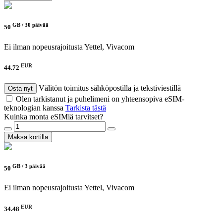
GB /
30 päivää
50
Ei ilman nopeusrajoitusta
Yettel, Vivacom
EUR
44.72
Välitön toimitus sähköpostilla ja tekstiviestillä
Osta nyt
Olen tarkistanut ja puhelimeni on yhteensopiva eSIM-
teknologian kanssa
Tarkista tästä
Kuinka monta eSIMiä tarvitset?
Maksa kortilla
GB /
3 päivää
50
Ei ilman nopeusrajoitusta
Yettel, Vivacom
EUR
34.48