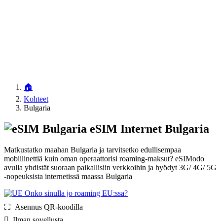
🏠
Kohteet
Bulgaria
eSIM Internet Bulgaria
Matkustatko maahan Bulgaria ja tarvitsetko edullisempaa
mobiilinettiä kuin oman operaattorisi roaming-maksut? eSIModo
avulla yhdistät suoraan paikallisiin verkkoihin ja hyödyt 3G/ 4G/ 5G
-nopeuksista internetissä maassa Bulgaria
Onko sinulla jo roaming EU:ssa?
⛶️️ Asennus QR-koodilla
️ Ilman sovellusta