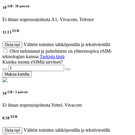
GB /
30 päivää
10
Ei ilman nopeusrajoitusta
A1, Vivacom, Telenor
EUR
11.13
Välitön toimitus sähköpostilla ja tekstiviestillä
Osta nyt
Olen tarkistanut ja puhelimeni on yhteensopiva eSIM-
teknologian kanssa
Tarkista tästä
Kuinka monta eSIMiä tarvitset?
Maksa kortilla
GB /
3 päivää
10
Ei ilman nopeusrajoitusta
Yettel, Vivacom
EUR
8.58
Välitön toimitus sähköpostilla ja tekstiviestillä
Osta nyt