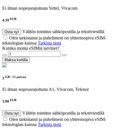
Ei ilman nopeusrajoitusta
Yettel, Vivacom
EUR
4.39
Välitön toimitus sähköpostilla ja tekstiviestillä
Osta nyt
Olen tarkistanut ja puhelimeni on yhteensopiva eSIM-
teknologian kanssa
Tarkista tästä
Kuinka monta eSIMiä tarvitset?
Maksa kortilla
GB /
15 päivää
3
Ei ilman nopeusrajoitusta
A1, Vivacom, Telenor
EUR
3.90
Välitön toimitus sähköpostilla ja tekstiviestillä
Osta nyt
Olen tarkistanut ja puhelimeni on yhteensopiva eSIM-
teknologian kanssa
Tarkista tästä