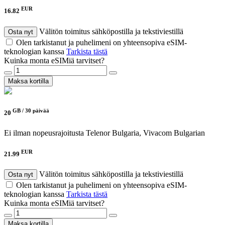
EUR
16.82
Välitön toimitus sähköpostilla ja tekstiviestillä
Osta nyt
Olen tarkistanut ja puhelimeni on yhteensopiva eSIM-
teknologian kanssa
Tarkista tästä
Kuinka monta eSIMiä tarvitset?
Maksa kortilla
GB /
30 päivää
20
Ei ilman nopeusrajoitusta
Telenor Bulgaria, Vivacom Bulgarian
EUR
21.99
Välitön toimitus sähköpostilla ja tekstiviestillä
Osta nyt
Olen tarkistanut ja puhelimeni on yhteensopiva eSIM-
teknologian kanssa
Tarkista tästä
Kuinka monta eSIMiä tarvitset?
Maksa kortilla