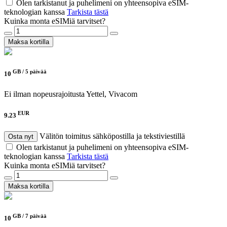
Olen tarkistanut ja puhelimeni on yhteensopiva eSIM-
teknologian kanssa
Tarkista tästä
Kuinka monta eSIMiä tarvitset?
Maksa kortilla
GB /
5 päivää
10
Ei ilman nopeusrajoitusta
Yettel, Vivacom
EUR
9.23
Välitön toimitus sähköpostilla ja tekstiviestillä
Osta nyt
Olen tarkistanut ja puhelimeni on yhteensopiva eSIM-
teknologian kanssa
Tarkista tästä
Kuinka monta eSIMiä tarvitset?
Maksa kortilla
GB /
7 päivää
10