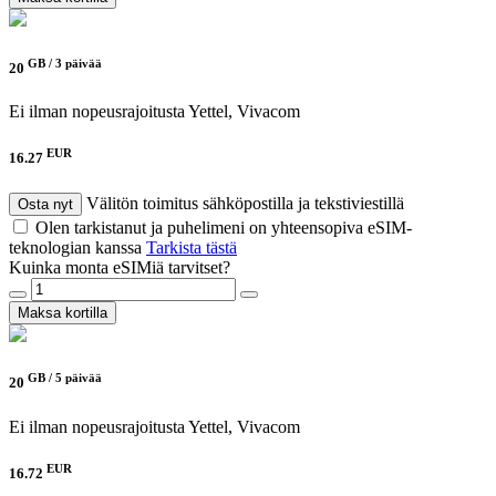
GB /
3 päivää
20
Ei ilman nopeusrajoitusta
Yettel, Vivacom
EUR
16.27
Välitön toimitus sähköpostilla ja tekstiviestillä
Osta nyt
Olen tarkistanut ja puhelimeni on yhteensopiva eSIM-
teknologian kanssa
Tarkista tästä
Kuinka monta eSIMiä tarvitset?
Maksa kortilla
GB /
5 päivää
20
Ei ilman nopeusrajoitusta
Yettel, Vivacom
EUR
16.72