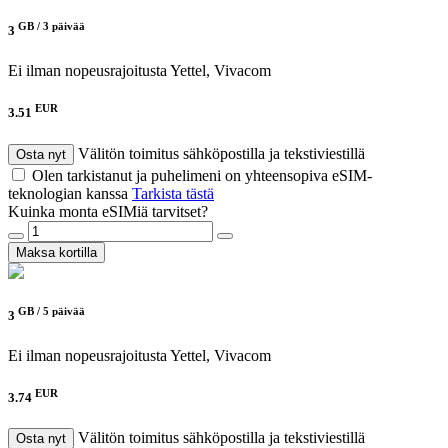
GB /
3 päivää
3
Ei ilman nopeusrajoitusta
Yettel, Vivacom
EUR
3.51
Välitön toimitus sähköpostilla ja tekstiviestillä
Osta nyt
Olen tarkistanut ja puhelimeni on yhteensopiva eSIM-
teknologian kanssa
Tarkista tästä
Kuinka monta eSIMiä tarvitset?
Maksa kortilla
GB /
5 päivää
3
Ei ilman nopeusrajoitusta
Yettel, Vivacom
EUR
3.74
Välitön toimitus sähköpostilla ja tekstiviestillä
Osta nyt