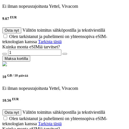
Ei ilman nopeusrajoitusta
Yettel, Vivacom
EUR
9.67
Välitön toimitus sähköpostilla ja tekstiviestillä
Osta nyt
Olen tarkistanut ja puhelimeni on yhteensopiva eSIM-
teknologian kanssa
Tarkista tästä
Kuinka monta eSIMiä tarvitset?
Maksa kortilla
GB /
10 päivää
10
Ei ilman nopeusrajoitusta
Yettel, Vivacom
EUR
10.56
Välitön toimitus sähköpostilla ja tekstiviestillä
Osta nyt
Olen tarkistanut ja puhelimeni on yhteensopiva eSIM-
teknologian kanssa
Tarkista tästä
Kuinka monta eSIMiä tarvitset?