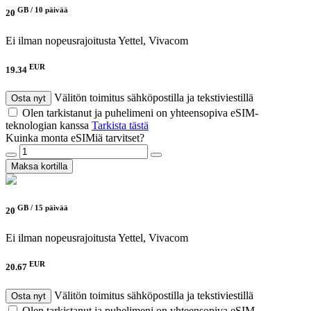
GB /
10 päivää
20
Ei ilman nopeusrajoitusta
Yettel, Vivacom
EUR
19.34
Välitön toimitus sähköpostilla ja tekstiviestillä
Osta nyt
Olen tarkistanut ja puhelimeni on yhteensopiva eSIM-
teknologian kanssa
Tarkista tästä
Kuinka monta eSIMiä tarvitset?
Maksa kortilla
GB /
15 päivää
20
Ei ilman nopeusrajoitusta
Yettel, Vivacom
EUR
20.67
Välitön toimitus sähköpostilla ja tekstiviestillä
Osta nyt
Olen tarkistanut ja puhelimeni on yhteensopiva eSIM-