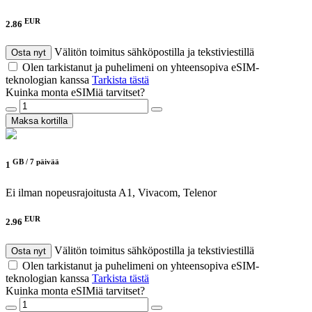
EUR
2.86
Välitön toimitus sähköpostilla ja tekstiviestillä
Osta nyt
Olen tarkistanut ja puhelimeni on yhteensopiva eSIM-
teknologian kanssa
Tarkista tästä
Kuinka monta eSIMiä tarvitset?
Maksa kortilla
GB /
7 päivää
1
Ei ilman nopeusrajoitusta
A1, Vivacom, Telenor
EUR
2.96
Välitön toimitus sähköpostilla ja tekstiviestillä
Osta nyt
Olen tarkistanut ja puhelimeni on yhteensopiva eSIM-
teknologian kanssa
Tarkista tästä
Kuinka monta eSIMiä tarvitset?