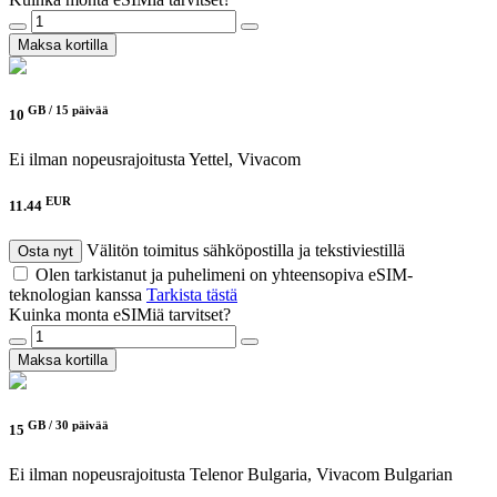
Maksa kortilla
GB /
15 päivää
10
Ei ilman nopeusrajoitusta
Yettel, Vivacom
EUR
11.44
Välitön toimitus sähköpostilla ja tekstiviestillä
Osta nyt
Olen tarkistanut ja puhelimeni on yhteensopiva eSIM-
teknologian kanssa
Tarkista tästä
Kuinka monta eSIMiä tarvitset?
Maksa kortilla
GB /
30 päivää
15
Ei ilman nopeusrajoitusta
Telenor Bulgaria, Vivacom Bulgarian