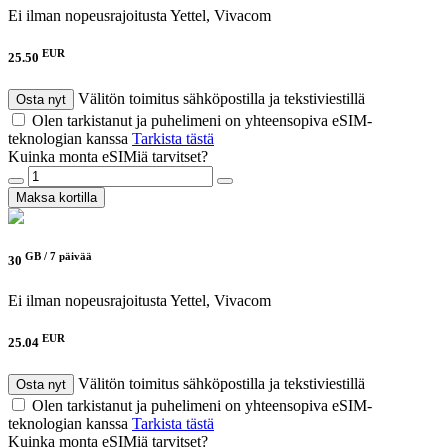
Ei ilman nopeusrajoitusta
Yettel, Vivacom
EUR
25.50
Välitön toimitus sähköpostilla ja tekstiviestillä
Osta nyt
Olen tarkistanut ja puhelimeni on yhteensopiva eSIM-
teknologian kanssa
Tarkista tästä
Kuinka monta eSIMiä tarvitset?
Maksa kortilla
GB /
7 päivää
30
Ei ilman nopeusrajoitusta
Yettel, Vivacom
EUR
25.04
Välitön toimitus sähköpostilla ja tekstiviestillä
Osta nyt
Olen tarkistanut ja puhelimeni on yhteensopiva eSIM-
teknologian kanssa
Tarkista tästä
Kuinka monta eSIMiä tarvitset?