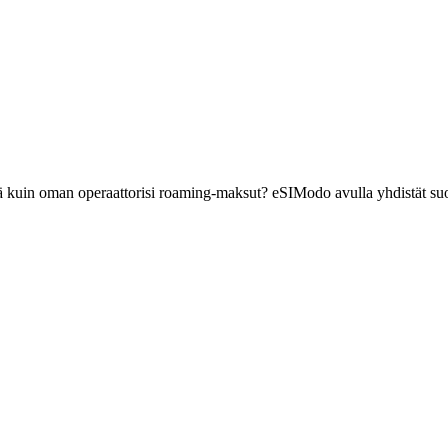
iä kuin oman operaattorisi roaming-maksut? eSIModo avulla yhdistät su