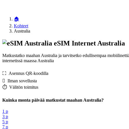
🏠
Kohteet
Australia
eSIM Internet Australia
Matkustatko maahan Australia ja tarvitsetko edullisempaa mobiilinett
internetissä maassa Australia
⛶️️ Asennus QR-koodilla
️ Ilman sovellusta
⏱️️ Välitön toimitus
Kuinka monta päivää matkustat maahan Australia?
1 p
3 p
5 p
7 p