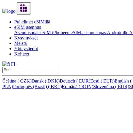
Puhelimet eSIMillä
eSIM-asennus
Asennusopas eSIM iPhoneen
eSIM-asennusopas Androidille
Ar
Kysymykset
Meistä
Yhteystiedot
Kohteet
FI
Čeština
(
CZK)
Dansk
(
DKK)
Deutsch
(
EUR)
Eesti
(
EUR)
English
(
PLN)
Português (Brasil)
(
BRL)
Română
(
RON)
Slovenčina
(
EUR)
S