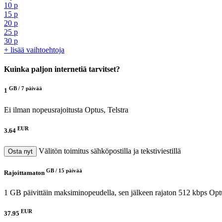
10 p
15 p
20 p
25 p
30 p
+ lisää vaihtoehtoja
Kuinka paljon internetiä tarvitset?
GB /
7 päivää
1
Ei ilman nopeusrajoitusta
Optus, Telstra
EUR
3.64
Välitön toimitus sähköpostilla ja tekstiviestillä
Osta nyt
GB /
15 päivää
Rajoittamaton
1 GB päivittäin maksiminopeudella, sen jälkeen rajaton 512 kbps
Opt
EUR
37.95