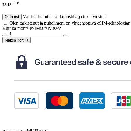
EUR
78.48
Välitön toimitus sähköpostilla ja tekstiviestillä
Osta nyt
Olen tarkistanut ja puhelimeni on yhteensopiva eSIM-teknologia
Kuinka monta eSIMiä tarvitset?
Maksa kortilla
GB /
30 päivää