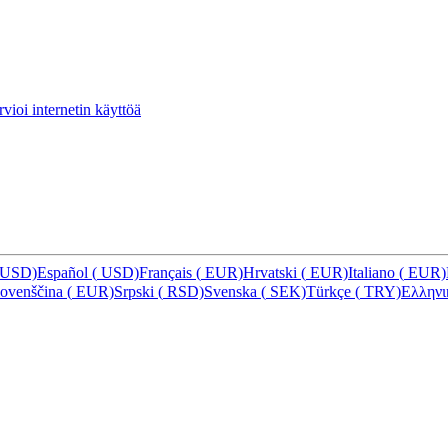
vioi internetin käyttöä
USD)
Español
(
USD)
Français
(
EUR)
Hrvatski
(
EUR)
Italiano
(
EUR)
lovenščina
(
EUR)
Srpski
(
RSD)
Svenska
(
SEK)
Türkçe
(
TRY)
Ελλην