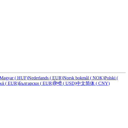
Magyar
(
HUF)
Nederlands
(
EUR)
Norsk bokmål
(
NOK)
Polski
(
ικά
(
EUR)
Български
(
EUR)
हिन्दी
(
USD)
中文简体
(
CNY)